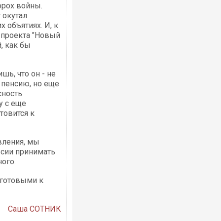
орох войны.
 окутал
 объятиях. И, к
 проекта "Новый
, как бы
Ворог завдав комбінованого удару по
двоє поранених. Ще десятеро постра
після атаки БПЛА по ринку на Сумщині
шь, что он - не
 пенсию, но еще
сность
у с еще
товится к
вления, мы
сии принимать
ого.
 готовыми к
Приїхав за паспортом та квартирою": 
до українських військових потрапив т
зіркового футболіста Мохамеда Сала
Саша СОТНИК