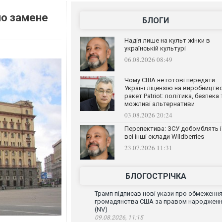
по замене
БЛОГИ
Надія лише на культ жінки в
українській культурі
06.08.2026 08:49
Чому США не готові передати
Україні ліцензію на виробництв
ракет Patriot: політика, безпека 
можливі альтернативи
03.08.2026 20:24
Перспектива: ЗСУ добомблять і
всі інші склади Wildberries
23.07.2026 11:31
БЛОГОСТРІЧКА
Трамп підписав нові укази про обмеженн
громадянства США за правом народжен
(NV)
09.08.2026, 11:15