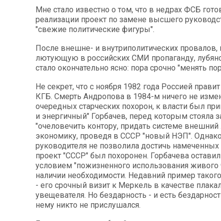
Мне стало известно о том, что в недрах ФСБ гото
реализации проект по замене высшего руководс
"свежие политические фигуры".
После внешне- и внутриполитических провалов, 
лютующую в российских СМИ пропаганду, лубян
стало окончательно ясно: пора срочно "менять пор
Не секрет, что с ноября 1982 года Россией прави
КГБ. Смерть Андропова в 1984-м ничего не измен
очередных старческих похорон, к власти был пр
и энергичный" Горбачев, перед которым стояла з
"очеловечить контору, придать системе внешний
экономику, проведя в СССР "новый НЭП". Однак
руководителя не позволила достичь намеченных 
проект "СССР" был похоронен. Горбачева оставил
условием "пожизненного использования живого 
наличии необходимости. Недавний пример таког
- его срочный визит к Меркель в качестве плака
увещевателя. Но бездарность - и есть бездарност
нему никто не прислушался.