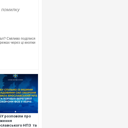
у помилку
ал? Сміливо поділися
режах через ці кнопки
БУ розповіли про
аження
славського НПЗ та