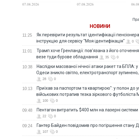
контролю, - Bloomberg
прокоментував удар по
кор
07.08.2026
07.08.2026
06.0
кораблях ФСБ у Керчі
охо
Пра
НОВИНИ
Як перевірити результат ідентифікації пенсіонер
11:25
інструкцію для сервісу "Моя ідентифікація"
0
Трамп хоче Гренландії: пов'язана з його оточенн
11:01
везе туди бурове обладнання
35
0
Наслідки масованої нічної атаки ракет та БПЛА: 
10:38
Одеси зникло світло, електротранспорт зупинено,
28
0
Приїхав за паспортом та квартирою": у полон до 
10:13
військових потрапив тезка зіркового футболіста
100
0
Пентагон витратить $400 млн на лазерні системи
09:48
22
0
Гантер Байден повідомив про погіршення стану
09:24
107
0