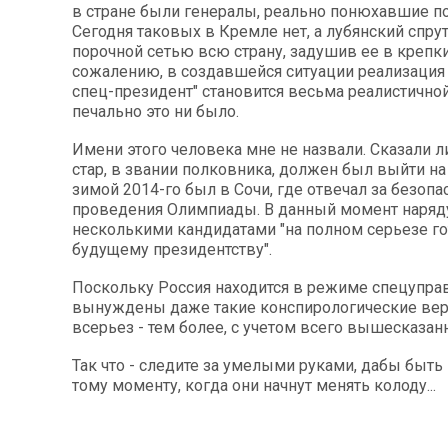
в стране были генералы, реально понюхавшие п
Сегодня таковых в Кремле нет, а лубянский спрут
порочной сетью всю страну, задушив ее в крепких
сожалению, в создавшейся ситуации реализация
спец-президент" становится весьма реалистичной
печально это ни было.
Имени этого человека мне не назвали. Сказали ли
стар, в звании полковника, должен был выйти на
зимой 2014-го был в Сочи, где отвечал за безопа
проведения Олимпиады. В данный момент наряд
несколькими кандидатами "на полном серьезе го
будущему президентству".
Поскольку Россия находится в режиме спецупра
вынуждены даже такие конспирологические вер
всерьез - тем более, с учетом всего вышесказанн
Так что - следите за умелыми руками, дабы быть
тому моменту, когда они начнут менять колоду...