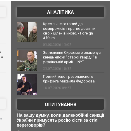
АНАЛІТИКА
Кремль не готовий до
компромісів і прагне досягти
своїх цілей війною, - Foreign
Affairs
03.08.2026 13:02
о
Звільнення Сирського знаменує
та
кінець епохи "старої гвардії" в
українській армії — NYT
23.07.2026 10:32
Повний текст резонансного
брифінга Михайла Федорова
18.07.2026 09:27
ОПИТУВАННЯ
я
На вашу думку, коли далекобійні санкції
ня
України примусять росію сісти за стіл
переговорів?