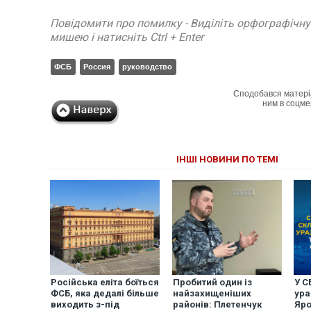
Повідомити про помилку - Виділіть орфографічн
мишею і натисніть Ctrl + Enter
ФСБ
Россия
руководство
Сподобався матері
ним в соцме
ІНШІ НОВИНИ ПО ТЕМІ
Російська еліта боїться
Пробитий один із
У С
ФСБ, яка дедалі більше
найзахищеніших
ур
виходить з-під
районів: Плетенчук
Яро