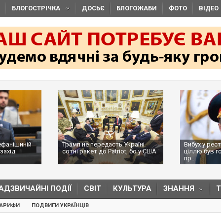
БЛОГОСТРІЧКА
ДОСЬЄ
БЛОГОЖАБИ
ФОТО
ВІДЕО
ефанішиній
Трамп не передасть Україні
Вибух у рес
захід
сотні ракет до Patriot, бо у США
ціллю був г
...
пр...
АДЗВИЧАЙНІ ПОДІЇ
СВІТ
КУЛЬТУРА
ЗНАННЯ
ТАРИФИ
ПОДВИГИ УКРАЇНЦІВ