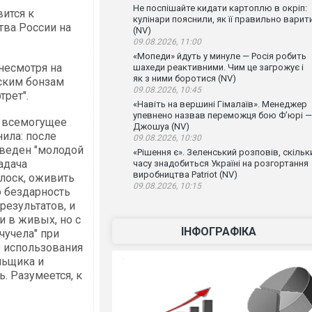
Не поспішайте кидати картоплю в окріп:
вится к
кулінари пояснили, як її правильно варит
тва России на
(NV)
09.08.2026, 11:00
«Мопеди» йдуть у минуле — Росія робить
несмотря на
шахеди реактивними. Чим це загрожує і
як з ними боротися (NV)
ским бонзам
09.08.2026, 10:45
трет".
«Навіть на вершині Гімалаїв». Менеджер
упевнено назвав переможця бою Ф’юрі —
т всемогущее
Джошуа (NV)
ила: после
09.08.2026, 10:30
иведен "молодой
«Рішення є». Зеленський розповів, скільк
адача
часу знадобиться Україні на розгортання
виробництва Patriot (NV)
 лоск, оживить
09.08.2026, 10:15
о бездарность
результатов, и
и в живых, но с
ІНФОГРАФІКА
чучела" при
о использования
льщика и
ь. Разумеется, к