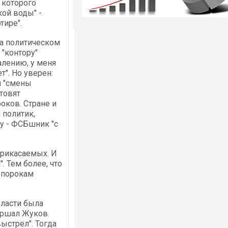
 которого
кой воды" -
тире".
а политическом
 "контору"
алению, у меня
т". Но уверен:
и "смены
товят
оков. Стране и
 политик,
у - ФСБшник "с
прикасаемых. И
 Тем более, что
 порокам
власти была
аршал Жуков.
ыстрел". Тогда