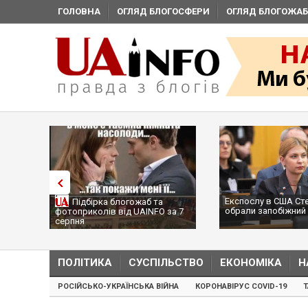
ГОЛОВНА
ОГЛЯД БЛОГОСФЕРИ
ОГЛЯД БЛОГОЖАБ
Експослу в США Ст
Підбірка блогожаб та
обрали запобіжний 
фотоприколів від UAINFO за 7
серпня
ПОЛІТИКА
СУСПІЛЬСТВО
ЕКОНОМІКА
Н
РОСІЙСЬКО-УКРАЇНСЬКА ВІЙНА
КОРОНАВІРУС COVID-19