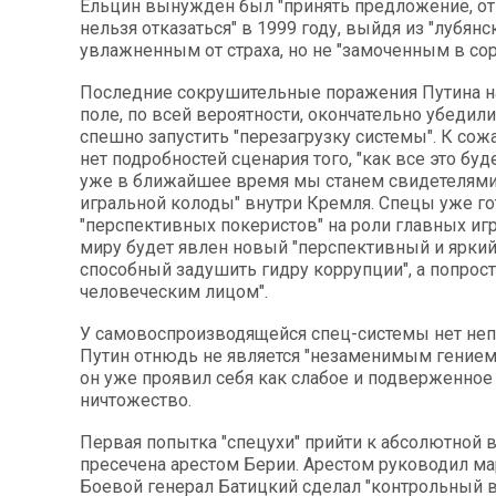
Ельцин вынужден был "принять предложение, от
нельзя отказаться" в 1999 году, выйдя из "лубянс
увлажненным от страха, но не "замоченным в сор
Последние сокрушительные поражения Путина н
поле, по всей вероятности, окончательно убедили
спешно запустить "перезагрузку системы". К сож
нет подробностей сценария того, "как все это буде
уже в ближайшее время мы станем свидетелям
игральной колоды" внутри Кремля. Спецы уже го
"перспективных покеристов" на роли главных игр
миру будет явлен новый "перспективный и яркий
способный задушить гидру коррупции", а попрост
человеческим лицом".
У самовоспроизводящейся спец-системы нет не
Путин отнюдь не является "незаменимым гением".
он уже проявил себя как слабое и подверженное
ничтожество.
Первая попытка "спецухи" прийти к абсолютной 
пресечена арестом Берии. Арестом руководил м
Боевой генерал Батицкий сделал "контрольный в