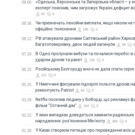
«Одеська, Херсонська та Запорізька області – у зо
09:00
експерт пояснив, чим загрожує Україні дефіцит в
81
0
Чи призначать пенсійни виплати, якщо ніколи не
08:36
офіційно: пояснення
146
0
РФ атакувала дронами Салтівський район Харкова
08:12
багатоповерхівку, двоє людей загинули
65
0
В Одесі пролунали вибухи та почалися перебої зі с
07:29
ударом дронів та ракет
136
0
Російському Бєлгороду вночі не дала спати серія
06:33
112
0
У Німеччині фіксували підозрілі польоти дронів н
05:25
ремонтують Patriot
64
0
Netflix поселив людину у білборді, що рекламує 
03:28
фільм "Останній дім"
154
0
У яких випадках доведеться замінити радянське
02:22
народження: роз'яснення Мін'юсту
300
0
У Києві створили петицію про переведення всіх ш
01:28