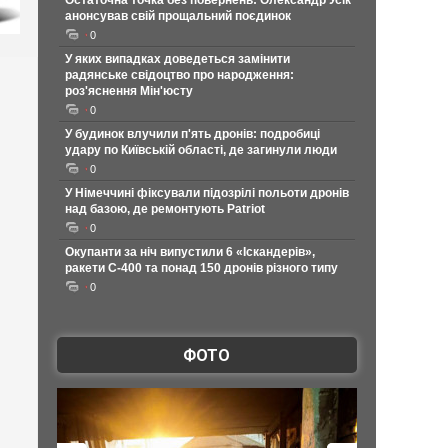
Остаточна точка без повернень: Олександр Усік
анонсував свій прощальний поєдинок
0
У яких випадках доведеться замінити
радянське свідоцтво про народження:
роз'яснення Мін'юсту
0
У будинок влучили п'ять дронів: подробиці
удару по Київській області, де загинули люди
0
У Німеччині фіксували підозрілі польоти дронів
над базою, де ремонтують Patriot
0
Окупанти за ніч випустили 6 «Іскандерів»,
ракети С-400 та понад 150 дронів різного типу
0
ФОТО