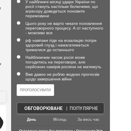
У найближчі місяці удари України по
росії стануть настільки болючими, що
и
агресору доведеться поновити
перемовини
Цього року не варто чекати поновлення
переговорного процесу. А от наступного
- можливо все
рф навпаки піде на ескалацію попри
здоровий глузд і намагатиметься
триматися до останнього
Найближчим часом росія може
погодитись на переговори, але
и
серйозних намірів росіяни не матимуть
Вже давно не роблю жодних прогнозів
щодо завершення війни
ОБГОВОРЮВАНЕ
|
ПОПУЛЯРНЕ
День
Місяць
За весь час