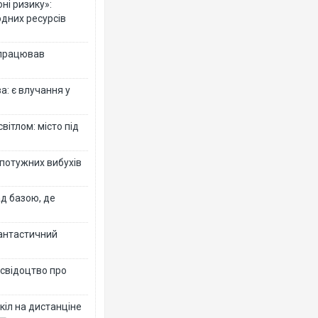
ні ризику»:
одних ресурсів
 працював
: є влучання у
вітлом: місто під
 потужних вибухів
ад базою, де
фантастичний
 свідоцтво про
кіл на дистанціне