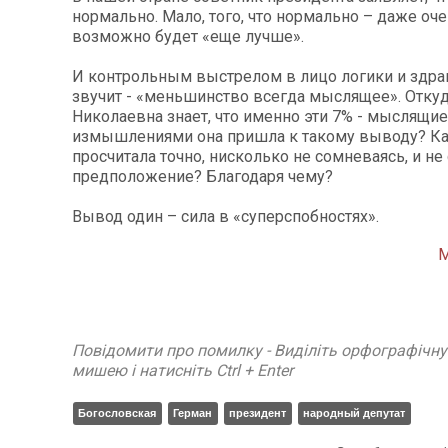
нормально. Мало, того, что нормально – даже оче
возможно будет «еще лучше».
И контрольным выстрелом в лицо логики и здр
звучит - «меньшинство всегда мыслящее». Откуд
Николаевна знает, что именно эти 7% - мыслящие
измышлениями она пришла к такому выводу? Ка
просчитала точно, нисколько не сомневаясь, и не 
предположение? Благодаря чему?
Вывод один – сила в «суперспобностях».
М
Повідомити про помилку - Виділіть орфографічн
мишею і натисніть Ctrl + Enter
Богословская
Герман
президент
народный депутат