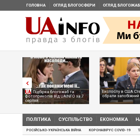
ГОЛОВНА
ОГЛЯД БЛОГОСФЕРИ
ОГЛЯД БЛОГОЖАБ
Експослу в США Ст
Підбірка блогожаб та
обрали запобіжний 
фотоприколів від UAINFO за 7
серпня
ПОЛІТИКА
СУСПІЛЬСТВО
ЕКОНОМІКА
Н
РОСІЙСЬКО-УКРАЇНСЬКА ВІЙНА
КОРОНАВІРУС COVID-19