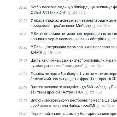
Netflix поселив людину у білборді, що рекламує 
03:28
фільм "Останній дім"
130
0
У яких випадках доведеться замінити радянське
02:22
народження: роз'яснення Мін'юсту
265
0
У Києві створили петицію про переведення всіх ш
01:28
навчання через посилення нічних обстрілів
52
У Польщі затримали фермера, який переорав сві
00:26
дорозі
489
0
Шість хвилин на удар: експерт розповів, як Укра
23:48
пускові установки "Іскандерів"
1209
0
Україна не піде з Донбасу, а Путін не матиме пер
23:21
Зеленський про ситуацію на фронті та гарантії С
Здатен розвивати швидкість до 560 км/год - у Р
22:49
зенітним дроном «Астра-ППО»
379
0
Вибух у московському ресторані: померла ще од
22:22
російського генерала Чайка, - росЗМІ
352
0
Первинний аналіз уламків: у Болгарії заявили про
21:42