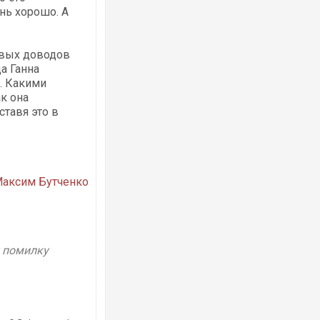
нь хорошо. А
авых доводов
Ворог завдав комбінованого удару по
а Ганна
двоє поранених. Ще десятеро постра
після атаки БПЛА по ринку на Сумщині
. Какими
к она
ставя это в
аксим Бутченко
у помилку
ППриїхав за паспортом та квартирою"
до українських військових потрапив т
зіркового футболіста Мохамеда Сала