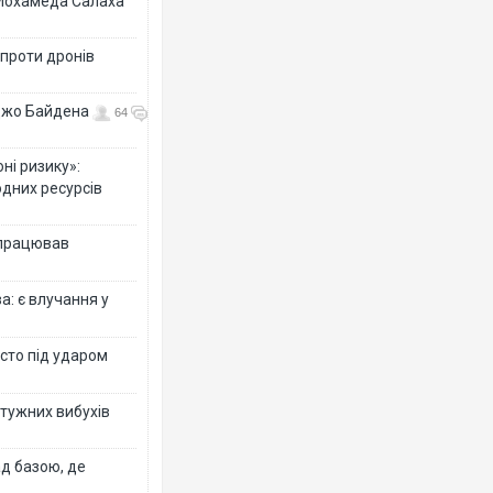
 Мохамеда Салаха
 проти дронів
 Джо Байдена
64
ні ризику»:
одних ресурсів
 працював
: є влучання у
істо під ударом
отужних вибухів
ад базою, де