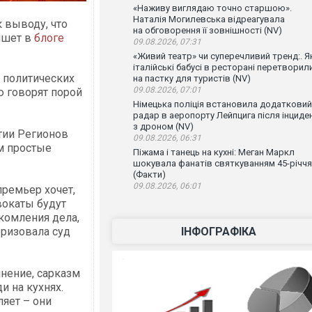
«Наживу виглядаю точно старшою».
Наталія Могилевська відреагувала
 выводу, что
на обговорення її зовнішності (NV)
ишет в
блоге
09.08.2026, 07:31
«Живий театр» чи суперечливий тренд:. Я
італійські бабусі в ресторані перетворил
 политических
на пастку для туристів (NV)
09.08.2026, 07:01
ю говорят порой
Німецька поліція встановила додатковий
радар в аеропорту Лейпцига після інциде
з дроном (NV)
тии Регионов
09.08.2026, 06:31
ем простые
Піжама і танець на кухні: Меган Маркл
шокувала фанатів святкуванням 45-річчя
(Факти)
09.08.2026, 06:01
премьер хочет,
вокаты будут
акомления дела,
ІНФОГРАФІКА
еризовала суд
мнение, сарказм
и на кухнях.
ляет – они