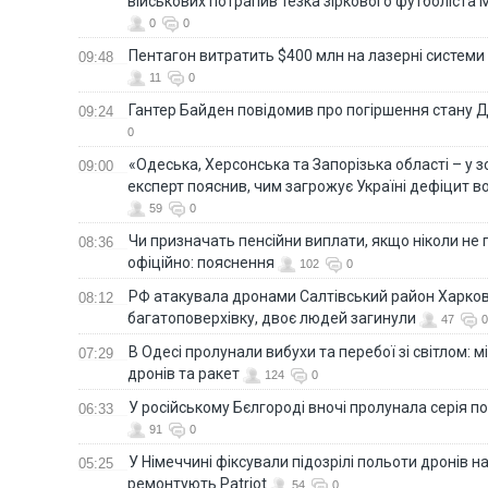
військових потрапив тезка зіркового футболіста
0
0
Пентагон витратить $400 млн на лазерні системи
09:48
11
0
Гантер Байден повідомив про погіршення стану
09:24
0
«Одеська, Херсонська та Запорізька області – у зо
09:00
експерт пояснив, чим загрожує Україні дефіцит в
59
0
Чи призначать пенсійни виплати, якщо ніколи не
08:36
офіційно: пояснення
102
0
РФ атакувала дронами Салтівський район Харкова
08:12
багатоповерхівку, двоє людей загинули
47
0
В Одесі пролунали вибухи та перебої зі світлом: м
07:29
дронів та ракет
124
0
У російському Бєлгороді вночі пролунала серія п
06:33
91
0
У Німеччині фіксували підозрілі польоти дронів н
05:25
ремонтують Patriot
54
0