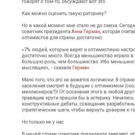
говорят о том-то, обсуждают вот это.
Как можно оценить такую риторику?
Но в какой момент мне стало не до смеха. Сегод
советник президента
Анна Герман
, которая счита
оптимистов для страны достаточно.
«7% людей, которые верят и оптимистично настро
достаточно много. Всегда меньшинство играло в
большую роль, чем большинство. Ибо меньшинс
мыслящее», - сказала
Герман
.
Мало того, что это не вяжется логически. В стран
населения смотрят в будущие с оптимизмом (ско
миллионеров?)! От осознания этого в любой друг
правящие круги пришли бы в истерику. Начались
конструктивные дебаты, совещания, разработан
стратегические шаги, чтобы вернуть доверие к го
Но только не у нас.
В нашей стране советник президента заявляет, чт