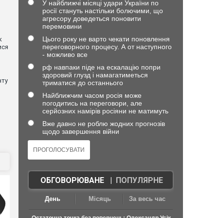
У найближчі місяці удари України по
росії стануть настільки болючими, що
агресору доведеться поновити
перемовини
Цього року не варто чекати поновлення
к
переговорного процесу. А от наступного
ися
- можливо все
рф навпаки піде на ескалацію попри
здоровий глузд і намагатиметься
нту
триматися до останнього
Найближчим часом росія може
погодитись на переговори, але
серйозних намірів росіяни не матимуть
Вже давно не роблю жодних прогнозів
щодо завершення війни
ОБГОВОРЮВАНЕ
|
ПОПУЛЯРНЕ
День
Місяць
За весь час