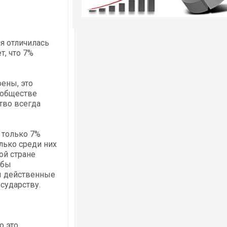
ня отличилась
ет, что 7%
ены, это
 обществе
тво всегда
е только 7%
лько среди них
ой стране
 бы
ы действенные
сударству.
о это