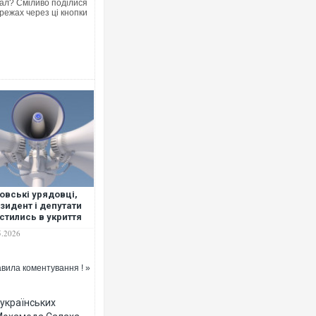
ал? Сміливо поділися
режах через ці кнопки
овські урядовці,
зидент і депутати
стились в укриття
ез повітряну
5.2026
вогу
вила коментування ! »
 українських