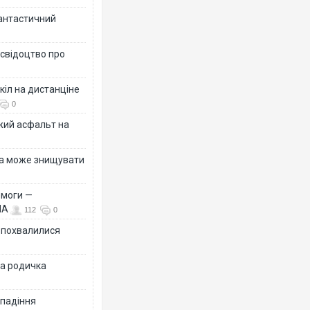
фантастичний
 свідоцтво про
кіл на дистанціне
0
жий асфальт на
їна може знищувати
емоги —
ША
112
0
Ф похвалилися
на родичка
 падіння