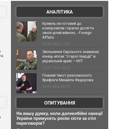
АНАЛІТИКА
Кремль не готовий до
компромісів і прагне досягти
своїх цілей війною, - Foreign
Affairs
03.08.2026 13:02
о
Звільнення Сирського знаменує
та
кінець епохи "старої гвардії" в
українській армії — NYT
23.07.2026 10:32
Повний текст резонансного
брифінга Михайла Федорова
18.07.2026 09:27
ОПИТУВАННЯ
На вашу думку, коли далекобійні санкції
в
України примусять росію сісти за стіл
переговорів?