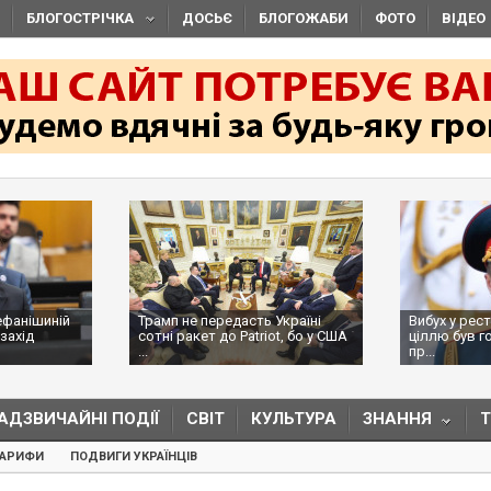
БЛОГОСТРІЧКА
ДОСЬЄ
БЛОГОЖАБИ
ФОТО
ВІДЕО
ефанішиній
Трамп не передасть Україні
Вибух у рес
захід
сотні ракет до Patriot, бо у США
ціллю був г
...
пр...
АДЗВИЧАЙНІ ПОДІЇ
СВІТ
КУЛЬТУРА
ЗНАННЯ
ТАРИФИ
ПОДВИГИ УКРАЇНЦІВ