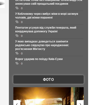
Остаточна точка без повернень: Олександр Усік
анонсував свій прощальний поєдинок
0
У Коблевому через вибух міни в морі загинув
чоловік, дві жінки поранені
0
Пентагон усунув від служби генерала, який
координував допомогу Україні
0
У яких випадках доведеться замінити
радянське свідоцтво про народження:
роз'яснення Мін'юсту
0
Ворог ударив по поїзду Київ-Суми
0
ФОТО