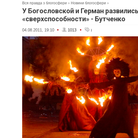
Вся правда з блогосфери
»
Новини блогосфери
»
У Богословской и Герман развилис
«сверхспособности» - Бутченко
•
•
04.08.2011, 19:10
1013
1