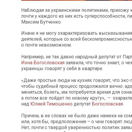
Наблюдая за украинскими политиками, прихожу к
почти у каждого из них есть суперспособности, п
Максим Бутченко.
Иначе я не могу охарактеризовать высказывания
деятелей, которые со всей бескомпромиссность
о почти невозможном.
Например, не так давно народный депутат от Пар
Инна Богословская
заявила, что точно знает, о ч
украинцы говорят у себя в квартире.
«Даже простые люди на кухнях говорят, что экс-
чтобы судебный процесс продолжался вечно: ад
меняться, болеть, им потребуется время для озн
а потом все пойдет по новому кругу», – охаракт
над
Юлией Тимошенко
депутат
Богословская
.
Причем, в ее словах не было даже намека на со
или, хотя бы, предположения – о чем говорят люд
Нет, почти с твердой уверенностью политик заяв