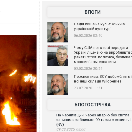
ь
БЛОГИ
Надія лише на культ жінки в
українській культурі
06.08.2026 08:49
Чому США не готові передати
Україні ліцензію на виробництв
ракет Patriot: політика, безпека 
можливі альтернативи
03.08.2026 20:24
Перспектива: ЗСУ добомблять і
всі інші склади Wildberries
23.07.2026 11:31
БЛОГОСТРІЧКА
На Чернігівщині через аварію без світла
залишилися близько 99 тисяч споживачі
(NV)
09.08.2026, 08:00