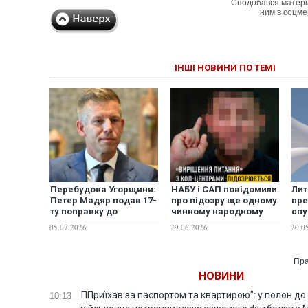
Сподобався матері
ним в соцме
ІНШІ НОВИНИ ПО ТЕМІ
Перебудова Угорщини:
НАБУ і САП повідомили
Лит
Петер Мадяр подав 17-
про підозру ще одному
пре
ту поправку до
чинному народному
спу
Конституції, яка усуває
депутату: в чому його
чер
05.07.2026
29.06.2026
20.0
президента та
підозрюють?
три
обмежує терміни
депутатів
Пра
НОВИНИ
ППриїхав за паспортом та квартирою": у полон до
10:13