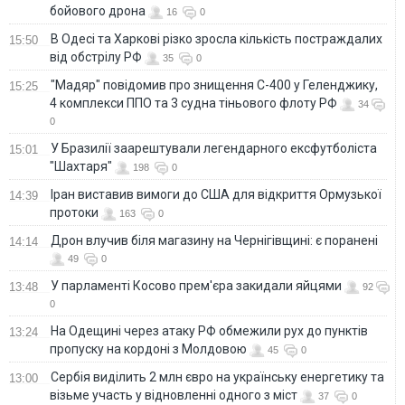
бойового дрона
16
0
В Одесі та Харкові різко зросла кількість постраждалих
15:50
від обстрілу РФ
35
0
"Мадяр" повідомив про знищення С-400 у Геленджику,
15:25
4 комплекси ППО та 3 судна тіньового флоту РФ
34
0
У Бразилії заарештували легендарного ексфутболіста
15:01
"Шахтаря"
198
0
Іран виставив вимоги до США для відкриття Ормузької
14:39
протоки
163
0
Дрон влучив біля магазину на Чернігівщині: є поранені
14:14
49
0
У парламенті Косово прем'єра закидали яйцями
13:48
92
0
На Одещині через атаку РФ обмежили рух до пунктів
13:24
пропуску на кордоні з Молдовою
45
0
Сербія виділить 2 млн євро на українську енергетику та
13:00
візьме участь у відновленні одного з міст
37
0