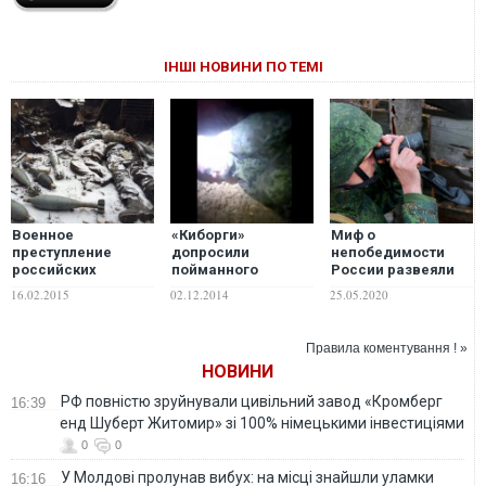
ІНШІ НОВИНИ ПО ТЕМІ
Военное
«Киборги»
Миф о
преступление
допросили
непобедимости
российских
пойманного
России развеяли
боевиков в
террориста. ВИДЕО
ее гибридные
16.02.2015
02.12.2014
25.05.2020
Донецком
18+
операции – от
аэропорту.
Грузии и Украины
ФОТОФАКТ
до Сирии и Ливии
Правила коментування ! »
НОВИНИ
РФ повністю зруйнували цивільний завод «Кромберг
16:39
енд Шуберт Житомир» зі 100% німецькими інвестиціями
0
0
У Молдові пролунав вибух: на місці знайшли уламки
16:16