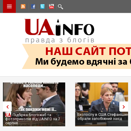
Експослу в США Стефанішині
Підбірка блогожаб та
обрали запобіжний захід
фотоприколів від UAINFO за 7
серпня