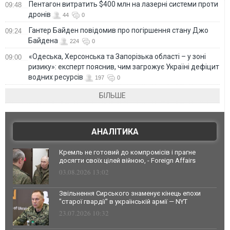
Пентагон витратить $400 млн на лазерні системи проти
09:48
дронів
44
0
Гантер Байден повідомив про погіршення стану Джо
09:24
Байдена
224
0
«Одеська, Херсонська та Запорізька області – у зоні
09:00
ризику»: експерт пояснив, чим загрожує Україні дефіцит
водних ресурсів
197
0
БІЛЬШЕ
АНАЛІТИКА
Кремль не готовий до компромісів і прагне
досягти своїх цілей війною, - Foreign Affairs
03.08.2026 13:02
Звільнення Сирського знаменує кінець епохи
"старої гвардії" в українській армії — NYT
23.07.2026 10:32