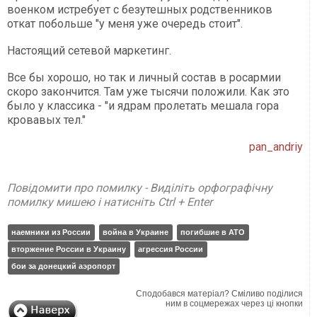
военком истребует с безутешных родственников
откат побольше "у меня уже очередь стоит".
Настоящий сетевой маркетинг.
Все бы хорошо, но так и личный состав в росармии
скоро закончится. Там уже тысячи положили. Как это
было у классика - "и ядрам пролетать мешала гора
кровавых тел."
pan_andriy
Повідомити про помилку - Виділіть орфографічну
помилку мишею і натисніть Ctrl + Enter
наемники из России
война в Украине
погибшие в АТО
вторжение России в Украину
агрессия России
бои за донецкий аэропорт
Сподобався матеріал? Сміливо поділися
ним в соцмережах через ці кнопки