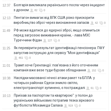
Болгарія викликала українського посла через інцидент
12:37
з дроном
82
0
Пентагон вимагає від ВПК США різко прискорити
12:13
виробництво зброї через виснаження запасів
42
0
РФ може вдатися до ядерної зброї, якщо опиниться
11:49
перед загрозою виживання країни, - лава МЗС
Туреччини Фідан
127
0
Як перевірити результат ідентифікації пенсіонера: ПФУ
11:25
запустив інструкцію для сервісу "Моя ідентифікація"
461
0
Трамп хоче Гренландії: пов'язана з його оточенням
11:01
компанія вже везе туди бурове обладнання
152
0
Наслідки масованої нічної атаки ракет та БПЛА: у
10:38
чотирьох районах Одеси зникло світло,
електротранспорт зупинено, є постраждалі
61
0
Приїхав за паспортом та квартирою": у полон до
10:13
українських військових потрапив тезка зіркового
футболіста Мохамеда Салаха
919
0