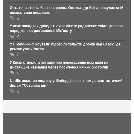
Остаточна точка без повернень: Олександр Усік анонсував свій
прощальний поєдинок
0
У яких випадках доведеться замінити радянське свідоцтво про
народження: роз'яснення Мін'юсту
0
У Німеччині фіксували підозрілі польоти дронів над базою, де
ремонтують Patriot
0
У Києві створили петицію про переведення всіх шкіл на
дистанціне навчання через посилення нічних обстрілів
0
Netflix поселив людину у білборді, що рекламує фантастичний
фільм "Останній дім"
0