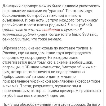
Донецкий аэропорт можно было целиком уничтожить
несколькими залпами из "урагана". То что там идут
бесконечные бои требует наконец внятного
объяснения. И оно есть. За труп каждого "отпускника"
российские власти платят родным 2,5 млн. рублей
(
новостные агентства
сообщали
о сумме в 5
миллионов рублей - ред.
). Когда-то это было $80 тыс.,
сейчас $50 тыс., что тоже немало.
Образовалась бизнес-схема по поставке трупов в
Россию, где на каждом этапе труп перепродается
очередному посреднику. На каждом этапе
отстегивается доля тому кто в схеме: вербовщики,
погранцы, ФСБшное начальство, "моторола" и иже с
ним, которые гонят ничего не подозревающих
"добровольцев" на место давным-давно
пристреленное украинской артиллерией (которая тоже
в схеме). Платят, разумеется, журналюгам и
пореченковым, которые своим примером привлекают
на убой все новые партий идиотов.
При этом обезображенный труп стоит дороже. За него