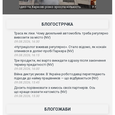
ькість
У парламенті Косово прем'єра закидали яйцями
Приїхав за
до українс
зіркового 
БЛОГОСТРІЧКА
Траса як ліки. Чому дизельний автомобіль треба регулярно
вивозити за місто (NV)
09.08.2026, 16:30
«Нутриціолог вживав регулярно». Стало відомо, як кокаїн
опинився в допінг-пробі Паркера (NV)
09.08.2026, 16:15
Три продукти, які варто викидати одразу після закінчення
терміну придатності (NV)
09.08.2026, 16:00
Війна диктує умови. В Україна роботодавці переглядають
підходи до найму працівників — що відбувається (NV)
09.08.2026, 15:45
Досить порівнювати з кимось своїх партнерів. Ось
що краще сказати натомість (NV)
09.08.2026, 15:30
БЛОГОЖАБИ