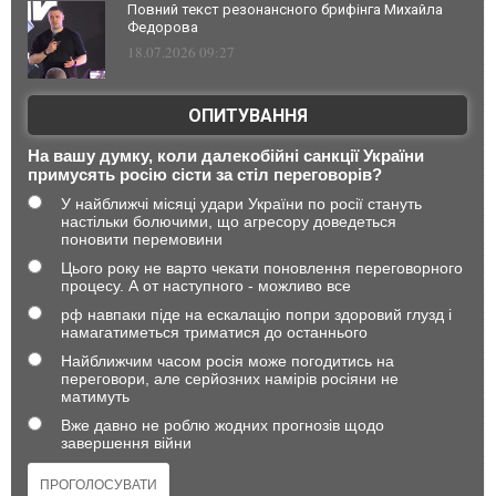
Повний текст резонансного брифінга Михайла
Федорова
18.07.2026 09:27
ОПИТУВАННЯ
На вашу думку, коли далекобійні санкції України
примусять росію сісти за стіл переговорів?
У найближчі місяці удари України по росії стануть
настільки болючими, що агресору доведеться
поновити перемовини
Цього року не варто чекати поновлення переговорного
процесу. А от наступного - можливо все
рф навпаки піде на ескалацію попри здоровий глузд і
намагатиметься триматися до останнього
Найближчим часом росія може погодитись на
переговори, але серйозних намірів росіяни не
матимуть
Вже давно не роблю жодних прогнозів щодо
завершення війни