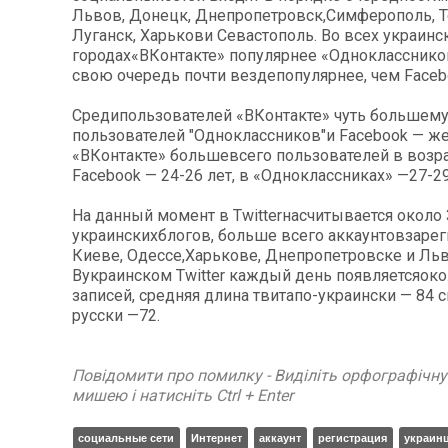
Львов, Донецк, Днепропетровск,Симферополь, Т
Луганск, Харькови Севастополь. Во всех украинс
городах«ВКонтакте» популярнее «Однокласснико
свою очередь почти вездепопулярнее, чем Faceb
Средипользователей «ВКонтакте» чуть большему
пользователей "Одноклассников"и Facebook — ж
«ВКонтакте» большевсего пользователей в возрас
Facebook — 24-26 лет, в «Одноклассниках» —27-29
На данный момент в Twitterнасчитывается около 
украинскихблогов, больше всего аккаунтовзаре
Киеве, Одессе,Харькове, Днепропетровске и Льв
Вукраинском Twitter каждый день появляетсяоко
записей, средняя длина твитапо-украински — 84 с
русски —72.
Повідомити про помилку - Виділіть орфографічн
мишею і натисніть Ctrl + Enter
социальные сети
Интернет
аккаунт
регистрация
украин