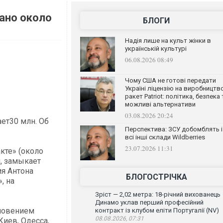
ано около
БЛОГИ
Надія лише на культ жінки в
українській культурі
06.08.2026 08:49
Чому США не готові передати
Україні ліцензію на виробництв
ракет Patriot: політика, безпека 
можливі альтернативи
03.08.2026 20:24
ет30 млн. Об
Перспектива: ЗСУ добомблять і
всі інші склади Wildberries
23.07.2026 11:31
кте» (около
н, замыкает
ия Антона
БЛОГОСТРІЧКА
, на
Зріст — 2,02 метра: 18-річний вихованець
Динамо уклав перший професійний
кновением
контракт із клубом еліти Португалії (NV)
08.08.2026, 07:31
Киев, Одесса,