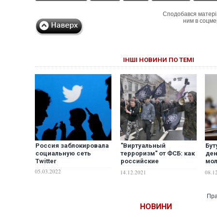
Сподобався матері
ним в соцме
ІНШІ НОВИНИ ПО ТЕМІ
Россия заблокировала
"Виртуальный
Бут
социальную сеть
терроризм" от ФСБ: как
ден
Тwitter
российские
мол
спецслужбы создают
18 
05.03.2022
14.12.2021
08.1
террористические
нем
угрозы в социальных
ори
сетях
лог
Пра
реш
НОВИНИ
со
пр