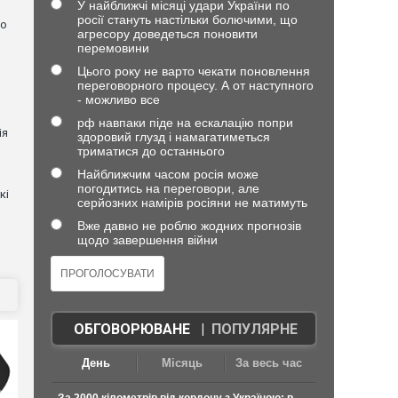
У найближчі місяці удари України по
росії стануть настільки болючими, що
но
агресору доведеться поновити
перемовини
Цього року не варто чекати поновлення
переговорного процесу. А от наступного
- можливо все
рф навпаки піде на ескалацію попри
ія
здоровий глузд і намагатиметься
триматися до останнього
Найближчим часом росія може
погодитись на переговори, але
кі
серйозних намірів росіяни не матимуть
Вже давно не роблю жодних прогнозів
щодо завершення війни
ОБГОВОРЮВАНЕ
|
ПОПУЛЯРНЕ
День
Місяць
За весь час