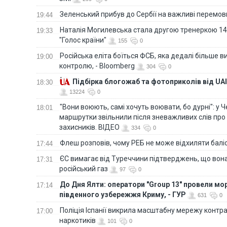
Зеленський прибув до Сербії на важливі перемо
19:44
Наталія Могилевська стала другою тренеркою 14
19:33
"Голос країни"
155
0
Російська еліта боїться ФСБ, яка дедалі більше в
19:00
контролю, - Bloomberg
304
0
Підбірка блогожаб та фотоприколів від UAI
18:30
13224
0
"Вони воюють, самі хочуть воювати, бо дурні": у 
18:01
маршрутки звільнили після зневажливих слів про
захисників. ВІДЕО
334
0
Флеш розповів, чому РЕБ не може відхиляти балі
17:44
ЄС вимагає від Туреччини підтверджень, що вона
17:31
російський газ
97
0
До Дня Ялти: оператори "Group 13" провели мо
17:14
південного узбережжя Криму, - ГУР
631
0
Поліція Іспанії викрила масштабну мережу контра
17:00
наркотиків
101
0