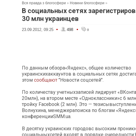
Вся правда з блогосфери
»
Новини блогосфери
»
В социальных сетях зарегистриров
30 млн украинцев
•
•
23.09.2012, 09:25
498
0
По данным обзора«Яндекс», общее количество
украинскихаккаунтов в социальных сетях достига
этом
сообщают
"Новости соцсетей".
По количеству учетныхзаписей лидирует «ВКонта
20млн), на втором месте «Одноклассники»с 6 мл
тройку Facebook (2 млн). Это — тезисывыступлен
Волнухина, менеджерапоиска по блогам «Яндекс»
конференцииSMM.ua.
В десятку украинских городовс высоким прони
социальныхсетей входят в порядке очередности: