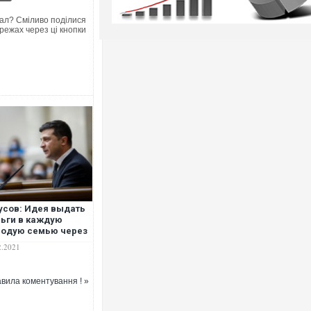
ал? Сміливо поділися
режах через ці кнопки
усов: Идея выдать
ьги в каждую
одую семью через
лет мне кажется
2.2021
ного не
гинальной. Не
ично ли для начала
вила коментування ! »
ить текущие
циальные
облемы?