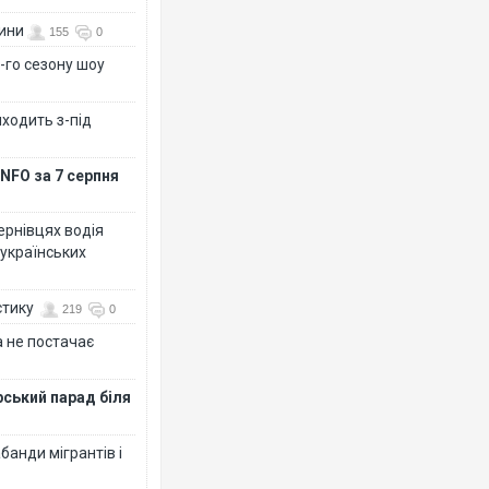
вини
155
0
-го сезону шоу
иходить з-під
NFO за 7 серпня
Чернівцях водія
 українських
стику
219
0
 не постачає
рський парад біля
банди мігрантів і