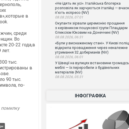
«Не їдять як усі». Італійська блогерка
ернополь,
розповіла як харчуються італійці — вчас
ких
п’ють еспресо (NV)
в»,которые в
08.08.2026, 07:01
ook.
Окупанти зірвали церемонію прощання
з керівником пошукової групи Плацдарм
Олексієм Юковим на Донеччині (NV)
жчин, среди
08.08.2026, 06:31
енщин. Во
«Були у виснаженому стані». У Києві поліц
те 20-22 года,в
відкрила провадження через неналежне
 лет.
утримання 32 доберманів (NV)
08.08.2026, 06:01
300 тыс.
У Швеції на вулицях встановини громадсь
гистрированы в
меблі — їх переробили з будівельних
матеріалів (NV)
ове.
08.08.2026, 05:31
ло 90 тыс.
имвола, по-
ІНФОГРАФІКА
у помилку
цы