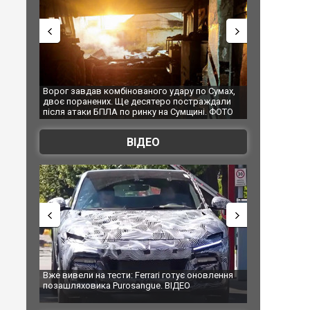
Ворог завдав комбінованого удару по Сумах,
За 2000 кілометрів від 
двоє поранених. Ще десятеро постраждали
Єкатеринбурзі після ата
після атаки БПЛА по ринку на Сумщині. ФОТО
склад Wildberries. ФОТО
ВІДЕО
Вже вивели на тести: Ferrari готує оновлення
Вийшов трейлер нової е
позашляховика Purosangue. ВІДЕО
фільму "Афера Томаса 