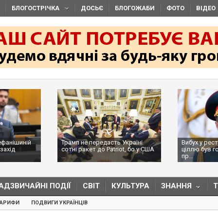
БЛОГОСТРІЧКА
ДОСЬЄ
БЛОГОЖАБИ
ФОТО
ВІДЕО
ефанішиній
Трамп не передасть Україні
Вибух у рес
захід
сотні ракет до Patriot, бо у США
ціллю був г
...
пр...
АДЗВИЧАЙНІ ПОДІЇ
СВІТ
КУЛЬТУРА
ЗНАННЯ
ТАРИФИ
ПОДВИГИ УКРАЇНЦІВ