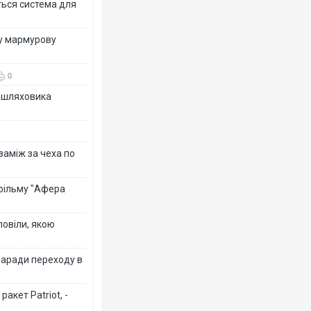
ться система для
ву мармурову
0
зашляховика
 заміж за чеха по
 фільму "Афера
повіли, якою
заради переходу в
акет Patriot, -