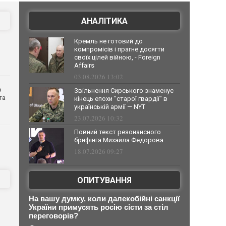
АНАЛІТИКА
Кремль не готовий до
компромісів і прагне досягти
своїх цілей війною, - Foreign
Affairs
03.08.2026 13:02
о
Звільнення Сирського знаменує
та
кінець епохи "старої гвардії" в
українській армії — NYT
23.07.2026 10:32
Повний текст резонансного
брифінга Михайла Федорова
18.07.2026 09:27
ОПИТУВАННЯ
На вашу думку, коли далекобійні санкції
України примусять росію сісти за стіл
переговорів?