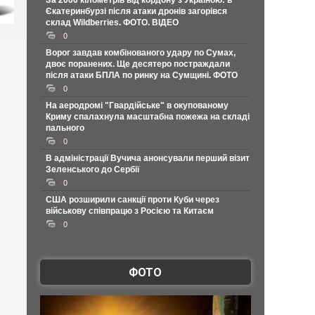
За 2000 кілометрів від кордону з Україною: в
Єкатеринбурзі після атаки дронів загорівся
склад Wildberries. ФОТО. ВІДЕО
0
Ворог завдав комбінованого удару по Сумах,
двоє поранених. Ще десятеро постраждали
після атаки БПЛА по ринку на Сумщині. ФОТО
0
На аеродромі "Гвардійське" в окупованому
Криму спалахнула масштабна пожежа на складі
пального
0
В адміністрації Вучича анонсували перший візит
Зеленського до Сербії
0
США розширили санкції проти Куби через
військову співпрацю з Росією та Китаєм
0
ФОТО