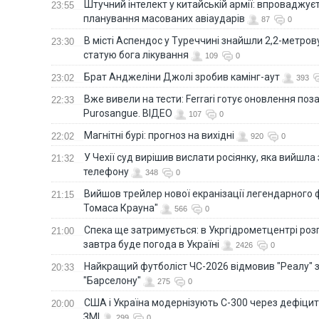
Штучний інтелект у китайській армії: впроваджує
23:55
планування масованих авіаударів
87
0
В місті Аспендос у Туреччині знайшли 2,2-метро
23:30
статую бога лікування
109
0
Брат Анджеліни Джолі зробив камінг-аут
23:02
393
Вже вивели на тести: Ferrari готує оновлення по
22:33
Purosangue. ВІДЕО
107
0
Магнітні бурі: прогноз на вихідні
22:02
920
0
У Чехії суд вирішив вислати росіянку, яка вийшла
21:32
телефону
348
0
Вийшов трейлер нової екранізації легендарного
21:15
Томаса Крауна"
566
0
Спека ще затримується: в Укргідрометцентрі роз
21:00
завтра буде погода в Україні
2426
0
Найкращий футболіст ЧС-2026 відмовив "Реалу" 
20:33
"Барселону"
275
0
США і Україна модернізують С-300 через дефіцит р
20:00
ЗМІ
299
0