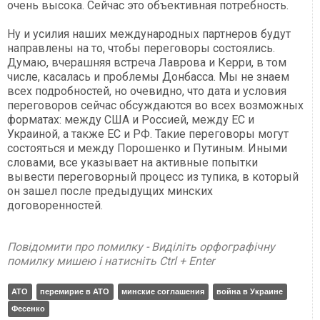
очень высока. Сейчас это объективная потребность.
Ну и усилия наших международных партнеров будут
направлены на то, чтобы переговоры состоялись.
Думаю, вчерашняя встреча Лаврова и Керри, в том
числе, касалась и проблемы Донбасса. Мы не знаем
всех подробностей, но очевидно, что дата и условия
переговоров сейчас обсуждаются во всех возможных
форматах: между США и Россией, между ЕС и
Украиной, а также ЕС и РФ. Такие переговоры могут
состояться и между Порошенко и Путиным. Иными
словами, все указывает на активные попытки
вывести переговорный процесс из тупика, в который
он зашел после предыдущих минских
договоренностей.
Повідомити про помилку - Виділіть орфографічну
помилку мишею і натисніть Ctrl + Enter
АТО
перемирие в АТО
минские соглашения
война в Украине
Фесенко