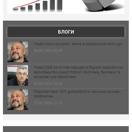
БЛОГИ
Надія лише на культ жінки в українській культурі
06.08.2026 08:49
Чому США не готові передати Україні ліцензію на
виробництво ракет Patriot: політика, безпека та
можливі альтернативи
03.08.2026 20:24
Перспектива: ЗСУ добомблять і всі інші склади
Wildberries
23.07.2026 11:31