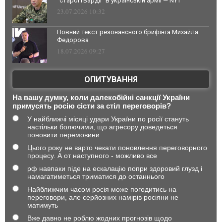
"старої гвардії" в українській армії — NYT
23.07.2026 10:32
Повний текст резонансного брифінга Михайла
Федорова
18.07.2026 09:27
ОПИТУВАННЯ
На вашу думку, коли далекобійні санкції України
примусять росію сісти за стіл переговорів?
У найближчі місяці удари України по росії стануть
настільки болючими, що агресору доведеться
поновити перемовини
Цього року не варто чекати поновлення переговорного
процесу. А от наступного - можливо все
рф навпаки піде на ескалацію попри здоровий глузд і
намагатиметься триматися до останнього
Найближчим часом росія може погодитись на
переговори, але серйозних намірів росіяни не
матимуть
Вже давно не роблю жодних прогнозів щодо