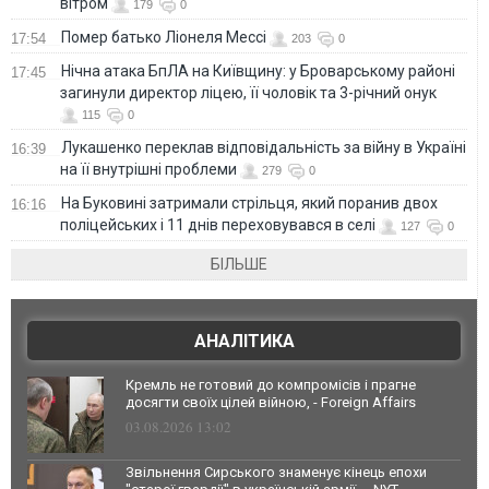
вітром
179
0
Помер батько Ліонеля Мессі
17:54
203
0
Нічна атака БпЛА на Київщину: у Броварському районі
17:45
загинули директор ліцею, її чоловік та 3-річний онук
115
0
Лукашенко переклав відповідальність за війну в Україні
16:39
на її внутрішні проблеми
279
0
На Буковині затримали стрільця, який поранив двох
16:16
поліцейських і 11 днів переховувався в селі
127
0
БІЛЬШЕ
АНАЛІТИКА
Кремль не готовий до компромісів і прагне
досягти своїх цілей війною, - Foreign Affairs
03.08.2026 13:02
Звільнення Сирського знаменує кінець епохи