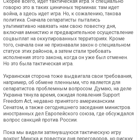
Скорее всего, идет тактическая игра. Я специально
говорю это в таких циничных терминах: там идет
война, а здесь идет игра. Но, к сожалению, такова
политика. Сначала сепаратисты пытались
ультимативно навязать нам свою повестку дня,
включая амнистию и предварительное осуществление
соцвыплат на оккупированных территориях. Кроме
того, сначала они не признавали закон о специальном
статусе этих районов, а затем стали требовать
исполнения этого закона, когда он уже был отменен.
Но это была тактическая игра.
Украинская сторона тоже выдвигала свои требования,
например, об обмене пленными, что является для
сепаратистов проблемным вопросом. Думаю, на деле
Украина тянула время, ожидая появления Support
Freedom Act, недавно принятого американским
Сенатом, а также сегодняшнего заседания министров
иностранных дел Европейского союза, где обсуждался
вопрос санкций против России.
Пока мы видели затянувшуюся тактическую игру
вокруг Минска и повестки дня переговоров, но рискну