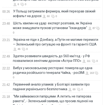
6
0
У Польщі затримали фермера, який переорав свіжий
00:26
асфальт на дорозі
60
0
Шість хвилин на удар: експерт розповів, як Україна
23:48
може знищувати пускові установки "Іскандерів"
87
0
Україна не піде з Донбасу, а Путін не матиме перемоги
23:21
— Зеленський про ситуацію на фронті та гарантії США
46
0
Здатен розвивати швидкість до 560 км/год - у РФ
22:49
похвалилися зенітним дроном «Астра-ППО»
111
0
Вибух у московському ресторані: померла ще одна
22:22
родичка російського генерала Чайка, - росЗМІ
163
0
Первинний аналіз уламків: у Болгарії заявили про
21:42
падіння українського безпілотника
69
0
"Ми займаємося папірцями. А летить не паперова
21:18
ракета", - Зеленський заявив, що просив ліцензії на