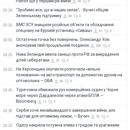
Patriot ще у перший рік війни
40
0
"Зробимо все, що в наших силах", - Вучич обіцяв
20:39
Зеленському підтримку
48
0
ВМС ЗСУ знищили російські об'єкти та обладнання
20:16
спецназу на буровій установці «Сиваш»
67
0
Остаточна точка без повернень: Олександр Усік
19:50
анонсував свій прощальний поєдинок
295
0
Нова Зеландія ввела санкції проти РФ за викрадення
19:25
дітей і кібератаки
25
0
На Херсонщині окупанти розпочали «вільне
19:01
полювання» на автотранспорт за допомогою дронів на
оптоволокні — ОВА
68
0
Туреччина обмежила рух комерційних суден у Чорне
18:45
море через Дарданелли через атаки БПЛА —
Bloomberg
71
0
Сербія хоче якнайшвидшого завершення війни, але
18:38
підстав для оптимізму немає, — Вучич
39
0
Одесу накрила потужна злива з градом та ураганним
18:15