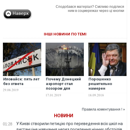
Сподобався матеріал? Сміливо поділися
ним в соцмережах через ці кнопки
ІНШІ НОВИНИ ПО ТЕМІ
Иловайск: пять лет
Почему Донецкий
Порошенко
без ответа
аэропорт стал
решительно
позором для
намерен
29.08.2019
хваленого
сворачивать
17.01.2019
18.09.2018
"спецназа" Путина
движения
добровольцев и
волонтеров –
Правила коментування ! »
мнение
НОВИНИ
У Києві створили петицію про переведення всіх шкіл на
01:28
дистанціне навчання через посилення нічних обстрілів