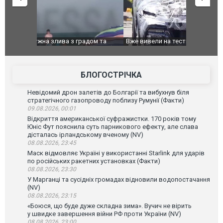
дом та
Вже вивели на тести: Ferrari готує оновлення
Вийшов тре
позашляховика Purosangue. ВІДЕО
фільму "Аф
БЛОГОСТРІЧКА
Невідомий дрон залетів до Болгарії та вибухнув біля
стратегічного газопроводу поблизу Румунії (Факти)
09.08.2026, 00:01
Відкриття американської суфражистки. 170 років тому
Юніс Фут пояснила суть парникового ефекту, але слава
дісталась ірландському вченому (NV)
08.08.2026, 23:45
Маск відмовляє Україні у використанні Starlink для ударів
по російських ракетних установках (Факти)
08.08.2026, 23:30
У Марганці та сусідніх громадах відновили водопостачання
(NV)
08.08.2026, 23:15
«Боюся, що буде дуже складна зима». Вучич не вірить
у швидке завершення війни РФ проти України (NV)
08.08.2026, 23:00