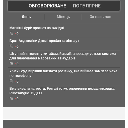
ОБГОВОРЮВАНЕ
|
ПОПУЛЯРНЕ
День
Місяць
За весь час
Магнітні бурі: прогноз на вихідні
0
Брат Анджеліни Джолі зробив камінг-аут
0
Штучний інтелект у китайській армії: впроваджується система
для планування масованих авіаударів
0
У Чехії суд вирішив вислати росіянку, яка вийшла заміж за чеха
по телефону
0
Вже вивели на тести: Ferrari готує оновлення позашляховика
Purosangue. ВІДЕО
0