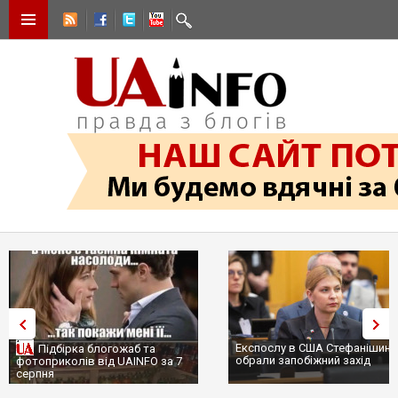
Експослу в США Стефанішиній
Підбірка блогожаб та
обрали запобіжний захід
фотоприколів від UAINFO за 7
серпня