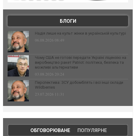
БЛОГИ
Надія лише на культ жінки в українській культурі
06.08.2026 08:49
Чому США не готові передати Україні ліцензію на
виробництво ракет Patriot: політика, безпека та
можливі альтернативи
03.08.2026 20:24
Перспектива: ЗСУ добомблять і всі інші склади
Wildberries
23.07.2026 11:31
ОБГОВОРЮВАНЕ
|
ПОПУЛЯРНЕ