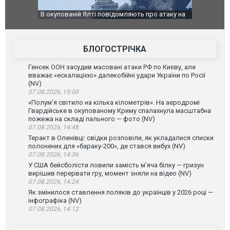
о атаку на
За 2000 кілометрів від кордону з Україною: в
В Таїланді 
го диму.
Єкатеринбурзі після атаки дронів загорівся
блискавки 
склад Wildberries. ФОТО. ВІДЕО
постражда
БЛОГОСТРІЧКА
Генсек ООН засудив масовані атаки РФ по Києву, але
вважає «ескалацією» далекобійні удари України по Росії
(NV)
07.08.2026, 15:00
«Полум'я світило на кілька кілометрів». На аеродромі
Гвардійське в окупованому Криму спалахнула масштабна
пожежа на складі пального — фото (NV)
07.08.2026, 14:48
Теракт в Оленівці: свідки розповіли, як укладалися списки
полонених для «бараку-200», де стався вибух (NV)
07.08.2026, 14:36
У США бейсболісти ловили замість м’яча білку — гризун
вирішив перервати гру, момент зняли на відео (NV)
07.08.2026, 14:24
Як змінилося ставлення поляків до українців у 2026 році —
інфографіка (NV)
07.08.2026, 14:12