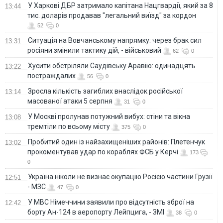
У Харкові ДБР затримало капітана Нацгвардії, який за 8
13:44
тис. доларів продавав "легальний виїзд" за кордон
52
0
Ситуація на Вовчанському напрямку: через брак сил
13:31
росіяни змінили тактику дій, - військовий
62
0
Хусити обстріляли Саудівську Аравію: одинадцять
13:22
постраждалих
56
0
Зросла кількість загиблих внаслідок російської
13:14
масованої атаки 5 серпня
31
0
У Москві пролунав потужний вибух: стіни та вікна
13:08
тремтіли по всьому місту
375
0
Пробитий один із найзахищеніших районів: Плетенчук
13:02
прокоментував удар по кораблях ФСБ у Керчі
173
0
Україна ніколи не визнає окупацію Росією частини Грузії
12:51
- МЗС
47
0
У МВС Німеччини заявили про відсутність зброї на
12:42
борту Ан-124 в аеропорту Лейпцига, - ЗМІ
38
0