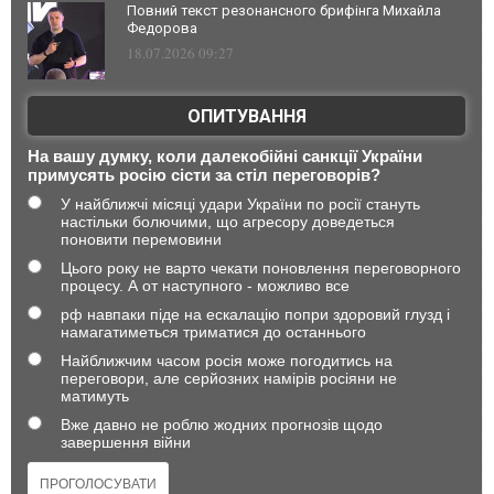
Повний текст резонансного брифінга Михайла
Федорова
18.07.2026 09:27
ОПИТУВАННЯ
На вашу думку, коли далекобійні санкції України
примусять росію сісти за стіл переговорів?
У найближчі місяці удари України по росії стануть
настільки болючими, що агресору доведеться
поновити перемовини
Цього року не варто чекати поновлення переговорного
процесу. А от наступного - можливо все
рф навпаки піде на ескалацію попри здоровий глузд і
намагатиметься триматися до останнього
Найближчим часом росія може погодитись на
переговори, але серйозних намірів росіяни не
матимуть
Вже давно не роблю жодних прогнозів щодо
завершення війни