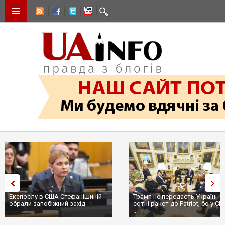
Експослу в США Стефанішиній
Трамп не передасть Україні
обрали запобіжний захід
сотні ракет до Patriot, бо у С
...