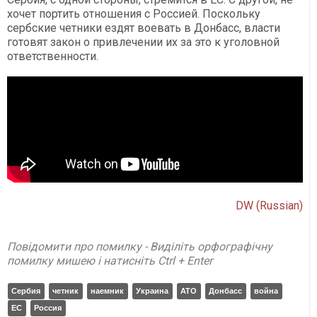
хочет портить отношения с Россией. Поскольку
сербские четники ездят воевать в Донбасс, власти
готовят закон о привлечении их за это к уголовной
ответственности.
DW (Russian)
Повідомити про помилку - Виділіть орфографічну
помилку мишею і натисніть Ctrl + Enter
Сербия
четник
наемник
Украина
АТО
Донбасс
война
ЕС
Россия