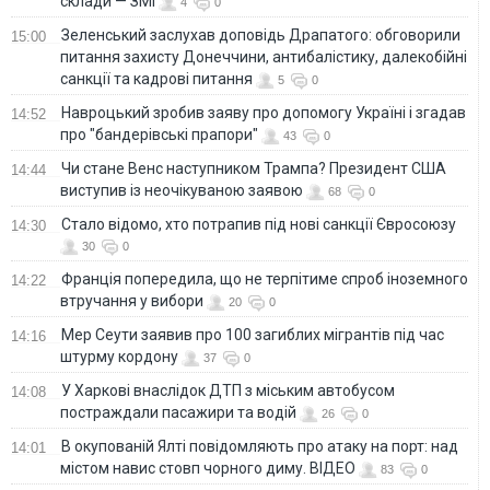
склади — ЗМІ
4
0
Зеленський заслухав доповідь Драпатого: обговорили
15:00
питання захисту Донеччини, антибалістику, далекобійні
санкції та кадрові питання
5
0
Навроцький зробив заяву про допомогу Україні і згадав
14:52
про "бандерівські прапори"
43
0
Чи стане Венс наступником Трампа? Президент США
14:44
виступив із неочікуваною заявою
68
0
Стало відомо, хто потрапив під нові санкції Євросоюзу
14:30
30
0
Франція попередила, що не терпітиме спроб іноземного
14:22
втручання у вибори
20
0
Мер Сеути заявив про 100 загиблих мігрантів під час
14:16
штурму кордону
37
0
У Харкові внаслідок ДТП з міським автобусом
14:08
постраждали пасажири та водій
26
0
В окупованій Ялті повідомляють про атаку на порт: над
14:01
містом навис стовп чорного диму. ВІДЕО
83
0