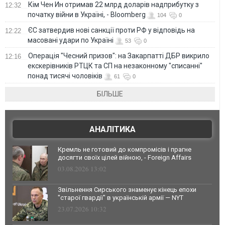
Кім Чен Ин отримав 22 млрд доларів надприбутку з
12:32
початку війни в Україні, - Bloomberg
104
0
ЄС затвердив нові санкції проти РФ у відповідь на
12:22
масовані удари по Україні
53
0
Операція "Чесний призов": на Закарпатті ДБР викрило
12:16
екскерівників РТЦК та СП на незаконному "списанні"
понад тисячі чоловіків
61
0
БІЛЬШЕ
АНАЛІТИКА
Кремль не готовий до компромісів і прагне
досягти своїх цілей війною, - Foreign Affairs
03.08.2026 13:02
Звільнення Сирського знаменує кінець епохи
"старої гвардії" в українській армії — NYT
23.07.2026 10:32