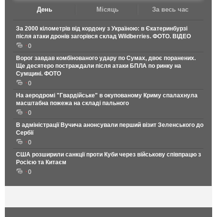
День
Місяць
За весь час
За 2000 кілометрів від кордону з Україною: в Єкатеринбурзі
після атаки дронів загорівся склад Wildberries. ФОТО. ВІДЕО
0
Ворог завдав комбінованого удару по Сумах, двоє поранених.
Ще десятеро постраждали після атаки БПЛА по ринку на
Сумщині. ФОТО
0
На аеродромі "Гвардійське" в окупованому Криму спалахнула
масштабна пожежа на складі пального
0
В адміністрації Вучича анонсували перший візит Зеленського до
Сербії
0
США розширили санкції проти Куби через військову співпрацю з
Росією та Китаєм
0