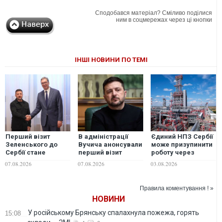
Сподобався матеріал? Сміливо поділися
ним в соцмережах через ці кнопки
ІНШІ НОВИНИ ПО ТЕМІ
Перший візит
В адміністрації
Єдиний НПЗ Сербії
Зеленського до
Вучича анонсували
може призупинити
Сербії стане
перший візит
роботу через
"ляпасом
Зеленського до
низький рівень
07.08.2026
07.08.2026
03.08.2026
росіянам" — ЗМІ
Сербії
води у Дунаї
Правила коментування ! »
НОВИНИ
У російському Брянську спалахнула пожежа, горять
15:08