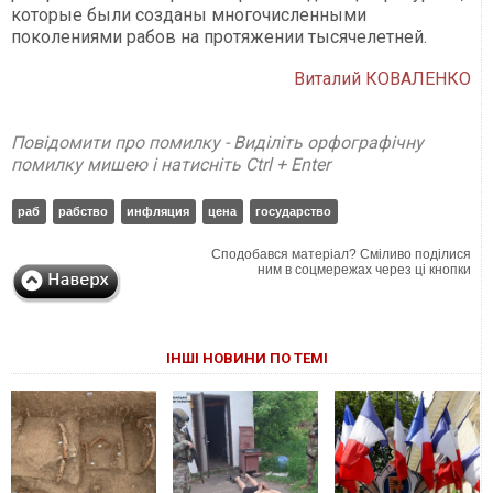
которые были созданы многочисленными
поколениями рабов на протяжении тысячелетней.
Виталий КОВАЛЕНКО
Повідомити про помилку - Виділіть орфографічну
помилку мишею і натисніть Ctrl + Enter
раб
рабство
инфляция
цена
государство
Сподобався матеріал? Сміливо поділися
ним в соцмережах через ці кнопки
ІНШІ НОВИНИ ПО ТЕМІ