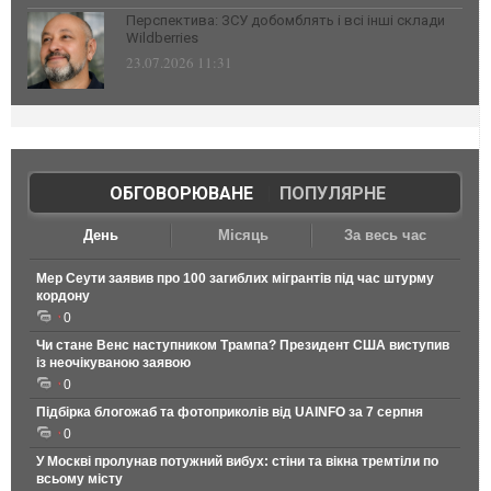
Перспектива: ЗСУ добомблять і всі інші склади
Wildberries
23.07.2026 11:31
ОБГОВОРЮВАНЕ
|
ПОПУЛЯРНЕ
День
Місяць
За весь час
Мер Сеути заявив про 100 загиблих мігрантів під час штурму
кордону
0
Чи стане Венс наступником Трампа? Президент США виступив
із неочікуваною заявою
0
Підбірка блогожаб та фотоприколів від UAINFO за 7 серпня
0
У Москві пролунав потужний вибух: стіни та вікна тремтіли по
всьому місту