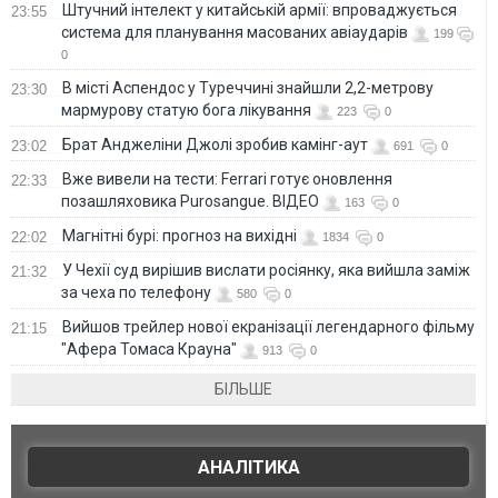
Штучний інтелект у китайській армії: впроваджується
23:55
система для планування масованих авіаударів
199
0
В місті Аспендос у Туреччині знайшли 2,2-метрову
23:30
мармурову статую бога лікування
223
0
Брат Анджеліни Джолі зробив камінг-аут
23:02
691
0
Вже вивели на тести: Ferrari готує оновлення
22:33
позашляховика Purosangue. ВІДЕО
163
0
Магнітні бурі: прогноз на вихідні
22:02
1834
0
У Чехії суд вирішив вислати росіянку, яка вийшла заміж
21:32
за чеха по телефону
580
0
Вийшов трейлер нової екранізації легендарного фільму
21:15
"Афера Томаса Крауна"
913
0
БІЛЬШЕ
АНАЛІТИКА