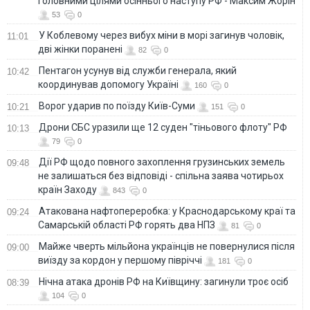
головними цілями осіннього наступу РФ - Максим Жорін
53
0
У Коблевому через вибух міни в морі загинув чоловік,
11:01
дві жінки поранені
82
0
Пентагон усунув від служби генерала, який
10:42
координував допомогу Україні
160
0
Ворог ударив по поїзду Київ-Суми
10:21
151
0
Дрони СБС уразили ще 12 суден "тіньового флоту" РФ
10:13
79
0
Дії РФ щодо повного захоплення грузинських земель
09:48
не залишаться без відповіді - спільна заява чотирьох
країн Заходу
843
0
Атакована нафтопереробка: у Краснодарському краї та
09:24
Самарській області РФ горять два НПЗ
81
0
Майже чверть мільйона українців не повернулися після
09:00
виїзду за кордон у першому півріччі
181
0
Нічна атака дронів РФ на Київщину: загинули троє осіб
08:39
104
0