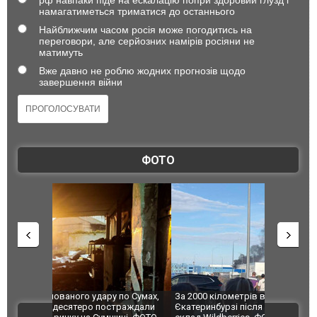
намагатиметься триматися до останнього
Найближчим часом росія може погодитись на
переговори, але серйозних намірів росіяни не
матимуть
Вже давно не роблю жодних прогнозів щодо
завершення війни
ФОТО
по Сумах,
За 2000 кілометрів від кордону з Україною: в
"Мої іграш
траждали
Єкатеринбурзі після атаки дронів загорівся
суперкарів
ВІДЕО