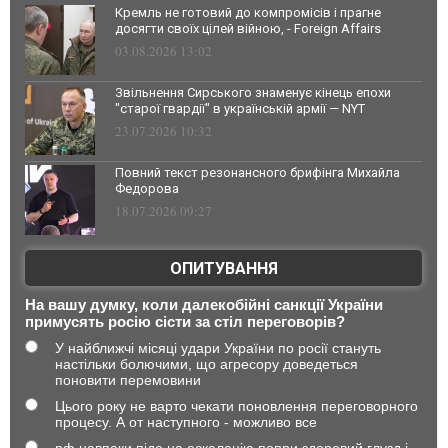
Кремль не готовий до компромісів і прагне
досягти своїх цілей війною, - Foreign Affairs
03.08.2026 13:02
Звільнення Сирського знаменує кінець епохи
"старої гвардії" в українській армії — NYT
23.07.2026 10:32
Повний текст резонансного брифінга Михайла
Федорова
18.07.2026 09:27
ОПИТУВАННЯ
На вашу думку, коли далекобійні санкції України
примусять росію сісти за стіл переговорів?
У найближчі місяці удари України по росії стануть
настільки болючими, що агресору доведеться
поновити перемовини
Цього року не варто чекати поновлення переговорного
процесу. А от наступного - можливо все
рф навпаки піде на ескалацію попри здоровий глузд і