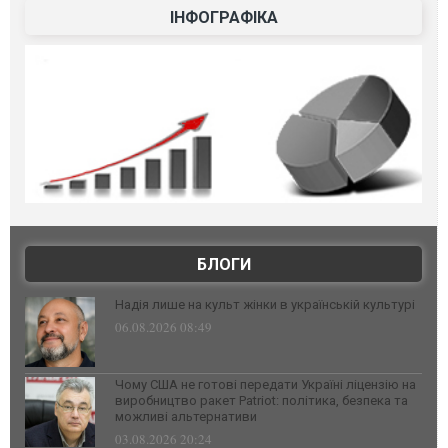
ІНФОГРАФІКА
БЛОГИ
Надія лише на культ жінки в українській культурі
06.08.2026 08:49
Чому США не готові передати Україні ліцензію на
виробництво ракет Patriot: політика, безпека та
можливі альтернативи
03.08.2026 20:24