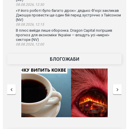
08.08.2026, 12:30
«У його роботі було багато дірок»: дядько Ф’юрі закликав
Джошуа провести ще один бій перед зустріччю з Тайсоном
(NV)
08.08.2026, 12:15
В плюс вийде лише оборонка. Dragon Capital погіршив
прогноз для економіки України — впадуть усі «мирні»
сектори (NV)
08.08.2026, 12:00
БЛОГОЖАБИ