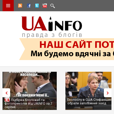
Експослу в США Стефанішині
Підбірка блогожаб та
обрали запобіжний захід
фотоприколів від UAINFO за 7
серпня