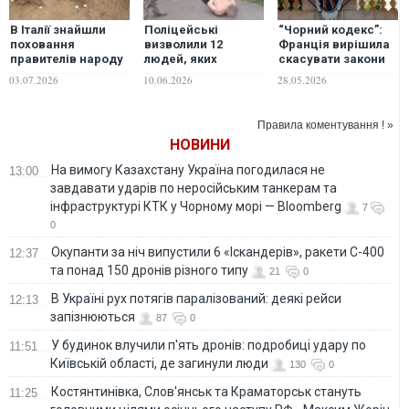
В Італії знайшли
Поліцейські
“Чорний кодекс”:
поховання
визволили 12
Франція вирішила
правителів народу
людей, яких
скасувати закони
піценів
утримували в
про рабів як
03.07.2026
10.06.2026
28.05.2026
трудовому рабстві
"рухоме майно"
на деревообробних
підприємствах.
Правила коментування ! »
ФОТО. ВІДЕО
НОВИНИ
На вимогу Казахстану Україна погодилася не
13:00
завдавати ударів по неросійським танкерам та
інфраструктурі КТК у Чорному морі — Bloomberg
7
0
Окупанти за ніч випустили 6 «Іскандерів», ракети С-400
12:37
та понад 150 дронів різного типу
21
0
В Україні рух потягів паралізований: деякі рейси
12:13
запізнюються
87
0
У будинок влучили п'ять дронів: подробиці удару по
11:51
Київській області, де загинули люди
130
0
Костянтинівка, Слов'янськ та Краматорськ стануть
11:25