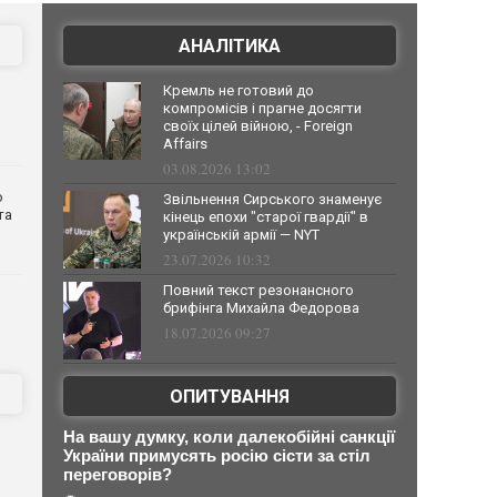
АНАЛІТИКА
Кремль не готовий до
компромісів і прагне досягти
своїх цілей війною, - Foreign
Affairs
03.08.2026 13:02
о
Звільнення Сирського знаменує
та
кінець епохи "старої гвардії" в
українській армії — NYT
23.07.2026 10:32
Повний текст резонансного
брифінга Михайла Федорова
18.07.2026 09:27
ОПИТУВАННЯ
На вашу думку, коли далекобійні санкції
України примусять росію сісти за стіл
переговорів?