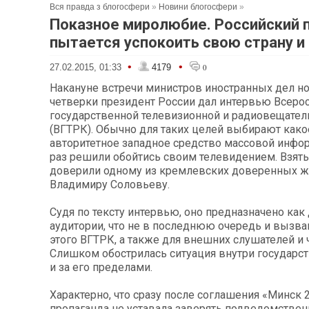
Вся правда з блогосфери
»
Новини блогосфери
»
Показное миролюбие. Российский 
пытается успокоить свою страну и
•
•
27.02.2015, 01:33
4179
0
Накануне встречи министров иностранных дел н
четверки президент России дал интервью Всеро
государственной телевизионной и радиовещател
(ВГТРК). Обычно для таких целей выбирают как
авторитетное западное средство массовой инфор
раз решили обойтись своим телевидением. Взят
доверили одному из кремлевских доверенных ж
Владимиру Соловьеву.
Судя по тексту интервью, оно предназначено как
аудитории, что не в последнюю очередь и вызв
этого ВГТРК, а также для внешних слушателей и 
Слишком обострилась ситуация внутри государст
и за его пределами.
Характерно, что сразу после соглашения «Минск 
пропаганда не уставала заверять подведомстве