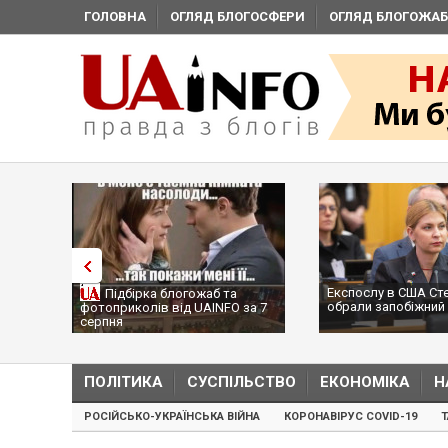
ГОЛОВНА
ОГЛЯД БЛОГОСФЕРИ
ОГЛЯД БЛОГОЖАБ
Експослу в США Ст
Підбірка блогожаб та
обрали запобіжний 
фотоприколів від UAINFO за 7
серпня
ПОЛІТИКА
СУСПІЛЬСТВО
ЕКОНОМІКА
Н
РОСІЙСЬКО-УКРАЇНСЬКА ВІЙНА
КОРОНАВІРУС COVID-19