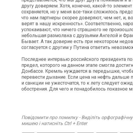
другу доверяем. Хотя, конечно, какой-то элемен
сохраняется, но у меня все-таки сложилось предс
что нам партнеры скорее доверяют, чем нет, и, в
верят в нашу искренность». Соответственно, нар
успокаивают, что ничего страшного не произошл
небольшая размолвка с друзьями Ангелой и Франс
Бывает. А так доверие есть при некотором недов
согласуется с другим у Путина ответить невозмо
Последнее интервью российского президента п
предел, которого на данном этапе смогла достигн
Донбассе. Кремль нуждается в передышке, чтобы
перевести дыхание. Если цена на нефть дальше п
и санкции не ужесточатся, то к лету следует ожи
обострения. Для чего и понадобилось показное 
Повідомити про помилку - Виділіть орфографічн
мишею і натисніть Ctrl + Enter