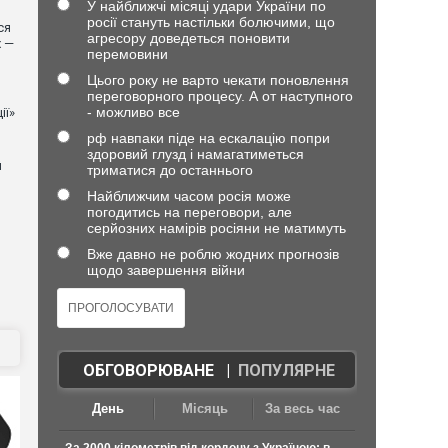
У найближчі місяці удари України по
росії стануть настільки болючими, що
ся
агресору доведеться поновити
х —
перемовини
Цього року не варто чекати поновлення
переговорного процесу. А от наступного
- можливо все
ії»
рф навпаки піде на ескалацію попри
здоровий глузд і намагатиметься
й
триматися до останнього
Найближчим часом росія може
погодитись на переговори, але
серйозних намірів росіяни не матимуть
Вже давно не роблю жодних прогнозів
щодо завершення війни
ОБГОВОРЮВАНЕ
|
ПОПУЛЯРНЕ
День
Місяць
За весь час