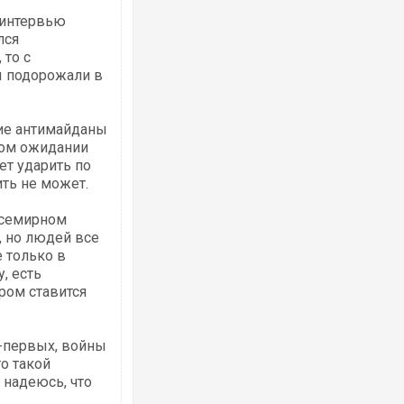
 интервью
лся
 то с
ы подорожали в
Ворог завдав комбінованого удару по
ие антимайданы
двоє поранених. Ще десятеро постра
ном ожидании
після атаки БПЛА по ринку на Сумщині
ет ударить по
ить не может.
всемирном
, но людей все
 только в
, есть
ром ставится
о-первых, войны
Вже вивели на тести: Ferrari готує оно
то такой
позашляховика Purosangue. ВІДЕО
 надеюсь, что