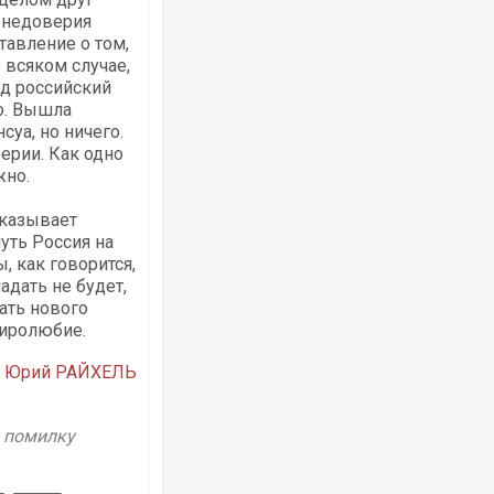
т недоверия
тавление о том,
о всяком случае,
од российский
о. Вышла
уа, но ничего.
ерии. Как одно
жно.
оказывает
уть Россия на
, как говорится,
адать не будет,
дать нового
миролюбие.
Юрий РАЙХЕЛЬ
у помилку