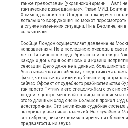
также предоставим (украинской армии — Авт.) н
тактические разведданные». Глава МИД Британ
Хэммонд заявил, что Лондон не планирует постав
летального вооружения, но может пересмотрет
в случае изменения ситуации. Ни в Берлине, ни в
не заявляли.
Вообще Лондон осуществляет давление на Моск
направлениям. Не в последнюю очередь в связи
дела Литвиненко в суде британской столицы. Уж
каждые день приносит новые и крайне неприят
сенсации. Дело даже не в данных, большинство 
было известно английскому следствию уже неско
факте, что их выпустили в публичное пространст
сейчас. Эффект от судебного разбирательства бу
так просто Путину и его спецслужбам с рук не со
людей в центре мировой столицы полонием и ос
этого длинный след очень большой прокол. Суд 
всесторонним. Это английская судебная система 
авторитет у нее очень высокий. Не случайно в М
рот набрали, никаких комментариев, ни обвинени
предвзятости, ни звука.