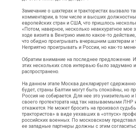
Замечание о шахтерах и трактористах вызвало т
комментарии, в том числе и высших должностны
европейских стран и США, что пришлось нескольк
«Потом, наверное, несколько неаккуратное мое 
ходе визита в Венгрию имело какое-то действие, 
что обидно проигрывать вчерашним шахтерам и 
Неприятно проигрывать и России, но как-то мене
Обратим внимание на последнее предложение. 
этих нескольких слов интервью было задумано и
распространено.
На данном этапе Москва декларирует сдержанно
будет, страны Балтии могут быть спокойны, но п
Россия не собирается. Для нее это унизительно и
своего протектората над так называемыми ЛНР 
откажется. Не может бросить на произвол судьб
трактористов» в виде уехавших в «отпуск» про
российских военных. По московскому представл
ее западные партнеры должны с этим согласитьс