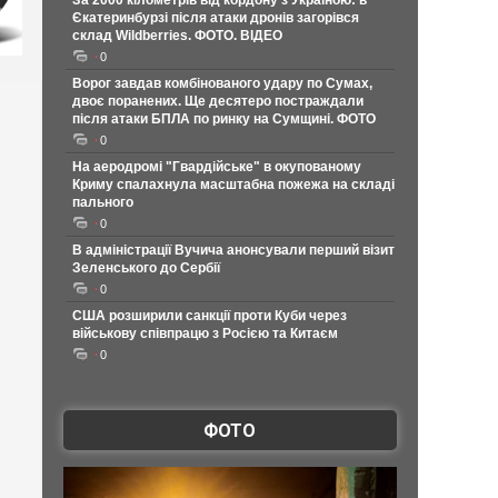
За 2000 кілометрів від кордону з Україною: в
Єкатеринбурзі після атаки дронів загорівся
склад Wildberries. ФОТО. ВІДЕО
0
Ворог завдав комбінованого удару по Сумах,
двоє поранених. Ще десятеро постраждали
після атаки БПЛА по ринку на Сумщині. ФОТО
0
На аеродромі "Гвардійське" в окупованому
Криму спалахнула масштабна пожежа на складі
пального
0
В адміністрації Вучича анонсували перший візит
Зеленського до Сербії
0
США розширили санкції проти Куби через
військову співпрацю з Росією та Китаєм
0
ФОТО