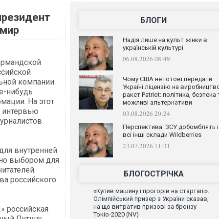
президент
БЛОГИ
 мир
Надія лише на культ жінки в
українській культурі
06.08.2026 08:49
ормандской
ссийской
Чому США не готові передати
ьной компании
Україні ліцензію на виробництв
ое-нибудь
ракет Patriot: політика, безпека 
мации. На этот
можливі альтернативи
ь интервью
03.08.2026 20:24
урналистов
Перспектива: ЗСУ добомблять і
всі інші склади Wildberries
23.07.2026 11:31
 для внутренней
ано выбором для
читателей.
БЛОГОСТРІЧКА
ва российского
«Купив машину і прогорів на стартапі».
Олімпійський призер з України сказав,
на що витратив призові за бронзу
2» российская
Токіо-2020 (NV)
нный Путину