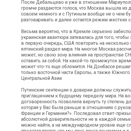
После Дебальцево и уже в отношении Мариуполя
громче раздаются голоса, что Москва вышла из 
совсем немного и с Путиным вообще не о чем бу
разговаривать и далее остается режим жестких с
Весьма вероятно, что в Кремле серьезно забеспо
украинская авантюра затевалась для того, чтобы 
в первую очередь, США повторить на несколько 
ялтинский раздел мира. На многое Москва рассч
может, но свою зону влияния на пространстве СН
оставить за собой. На какой-то промежуток време
может что-то еще обломится. На Донбассе решает
только восточной части Европы, а также Южного
Центральной Азии.
Путинские сентенции о доверии должны служит
приглашением к будущему переделу мира. На во
договоренность позволила вернуть ту степень д
которая у Вас была раньше в отношениях с руко
Франции и Германии?». Последовал ответ-призыв
абсолютной доверительности не в каждой семье,
можно найти, а на международном уровне еще с
представляется, что мы друг друга понимаем и в