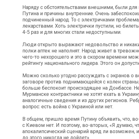
Наряду с обстоятельствами внешними, были для
Путина и причины внутренние. Очень забеспокои
подчиненный народ. То с электричками проблема,
лекарствами. Хоть электрички пустили, но билет
4-5 раз и для многих стали недоступными.
Люди открыто выражают недовольство и никак
полки аптек не наполнят. Народ живет в тревож
чего-то нехорошего и это в скором времени мож
рейтингу национального лидера. Этого он допуст
Можно сколько угодно рассуждать с экранов о 
заговоре против поднимающейся с колен страны
больше беспокоит происходящее на Донбассе. Не
Мурманске контрактники не хотят ехать в Украину
аналогичные сведения и из других регионов. Реб
вопрос: есть война с Украиной или нет.
В общем, пришло время Путину объявить, что, в
с Киевом нет. И поэтому, во-вторых, «Я думаю, ч
апокалипсический сценарий вряд ли возможен, и
до этого никогда не дойдет».