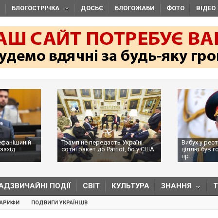
БЛОГОСТРІЧКА
ДОСЬЄ
БЛОГОЖАБИ
ФОТО
ВІДЕО
ефанішиній
Трамп не передасть Україні
Вибух у рес
захід
сотні ракет до Patriot, бо у США
ціллю був г
...
пр...
АДЗВИЧАЙНІ ПОДІЇ
СВІТ
КУЛЬТУРА
ЗНАННЯ
ТАРИФИ
ПОДВИГИ УКРАЇНЦІВ