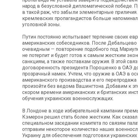
народ в безусловной дипломатической победе. 
в такой раж, что забыли элементарные приличия
кремлевских пропагандистов больше напоминал
уголовной зоны.
Путин постоянно испытывает терпение своих евр
американских собеседников. После Дебальцево 
очевидным — повторение подобного под Мариуп
не потерпит и будет готов к самым жестким эк
санкциям, а также поставкам оружия. В этой связ
договоренность президента Порошенко в ОАЭ д
прозрачный намек. Учтем, что оружие в ОАЭ в о
американского производства и его перепродажа
произойти без ведома Вашингтона. Добавим к эт
скором времени американских и британских инс
обучения украинских военнослужащих.
В Лондоне в ходе избирательной кампании прем
Кэмерон решил стать более жестким. Как сказал
специальном заседании комитета по связям пал
отправим некоторое количество наших военнос
Украину для обеспечения подготовки украинских