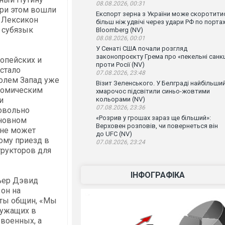
08.08.2026, 00:31
При этом вошли
Експорт зерна з України може скоротити
. Лексикон
більш ніж удвічі через удари РФ по порта
 субязык
Bloomberg (NV)
08.08.2026, 00:01
У Сенаті США почали розгляд
законопроєкту Грема про «пекельні санкц
опейских и
проти Росії (NV)
стало
07.08.2026, 23:48
олем Запад уже
Візит Зеленського. У Белграді найбільши
ономическим
хмарочос підсвітили синьо-жовтими
и
кольорами (NV)
07.08.2026, 23:36
овольно
«Розрив у грошах зараз ще більший»:
сновном
Верховен розповів, чи повернеться він
 не может
до UFC (NV)
ому приезд в
07.08.2026, 23:24
трукторов для
ІНФОГРАФІКА
ьер Дэвид
 он на
аты общин, «Мы
лужащих в
 военных, а