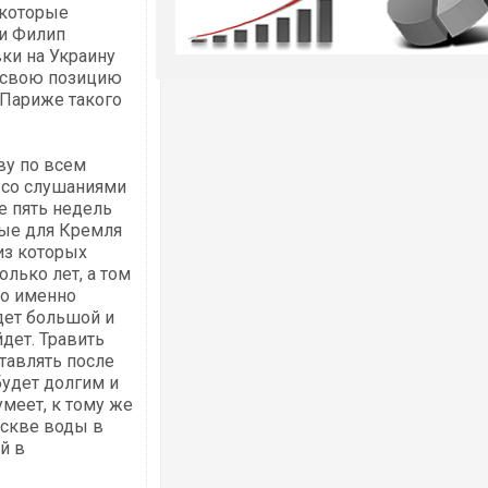
екоторые
ии Филип
ки на Украину
ь свою позицию
 Париже такого
ву по всем
 со слушаниями
е пять недель
ные для Кремля
из которых
лько лет, а том
во именно
дет большой и
йдет. Травить
тавлять после
будет долгим и
умеет, к тому же
оскве воды в
й в