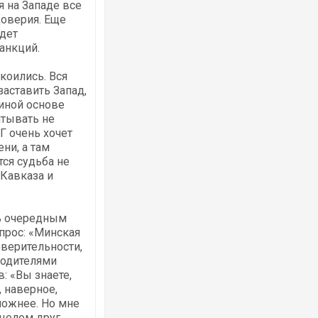
 на Западе все
доверия. Еще
дет
анкций.
коились. Вся
заставить Запад,
иной основе
итывать не
Г очень хочет
ни, а там
ся судьба не
 Кавказа и
ь очередным
прос: «Минская
оверительности,
водителями
: «Вы знаете,
 наверное,
ложнее. Но мне
 целом друг