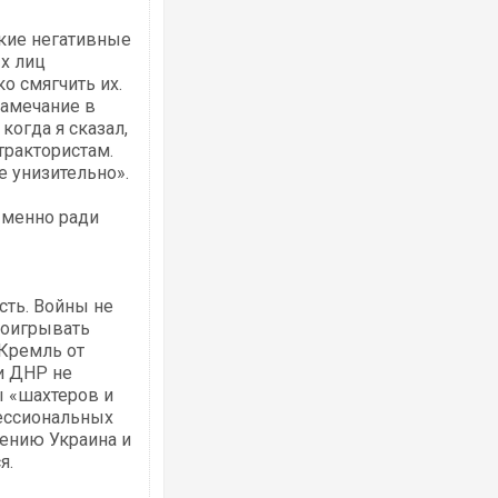
акие негативные
х лиц
о смягчить их.
замечание в
когда я сказал,
трактористам.
е унизительно».
Именно ради
сть. Войны не
роигрывать
 Кремль от
и ДНР не
ы «шахтеров и
фессиональных
ению Украина и
я.