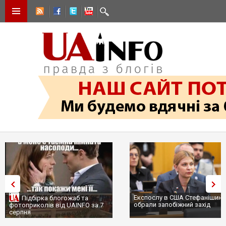
Експослу в США Стефанішині
Підбірка блогожаб та
обрали запобіжний захід
фотоприколів від UAINFO за 7
серпня