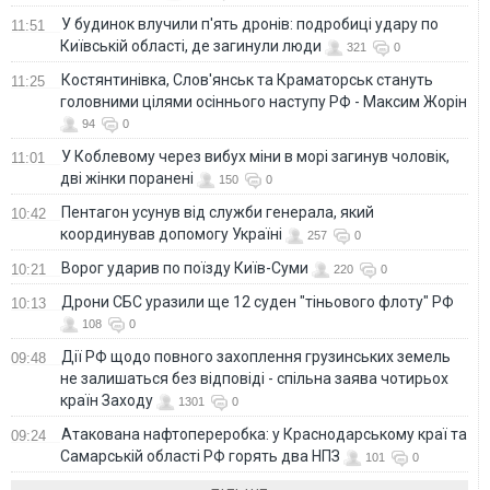
У будинок влучили п'ять дронів: подробиці удару по
11:51
Київській області, де загинули люди
321
0
Костянтинівка, Слов'янськ та Краматорськ стануть
11:25
головними цілями осіннього наступу РФ - Максим Жорін
94
0
У Коблевому через вибух міни в морі загинув чоловік,
11:01
дві жінки поранені
150
0
Пентагон усунув від служби генерала, який
10:42
координував допомогу Україні
257
0
Ворог ударив по поїзду Київ-Суми
10:21
220
0
Дрони СБС уразили ще 12 суден "тіньового флоту" РФ
10:13
108
0
Дії РФ щодо повного захоплення грузинських земель
09:48
не залишаться без відповіді - спільна заява чотирьох
країн Заходу
1301
0
Атакована нафтопереробка: у Краснодарському краї та
09:24
Самарській області РФ горять два НПЗ
101
0