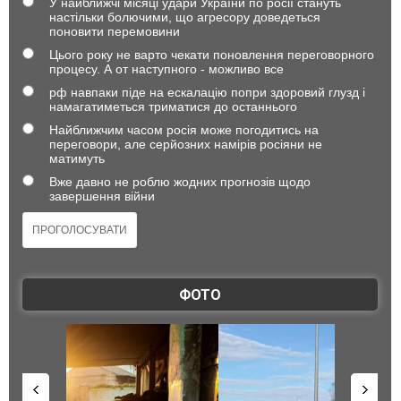
У найближчі місяці удари України по росії стануть
настільки болючими, що агресору доведеться
поновити перемовини
Цього року не варто чекати поновлення переговорного
процесу. А от наступного - можливо все
рф навпаки піде на ескалацію попри здоровий глузд і
намагатиметься триматися до останнього
Найближчим часом росія може погодитись на
переговори, але серйозних намірів росіяни не
матимуть
Вже давно не роблю жодних прогнозів щодо
завершення війни
ФОТО