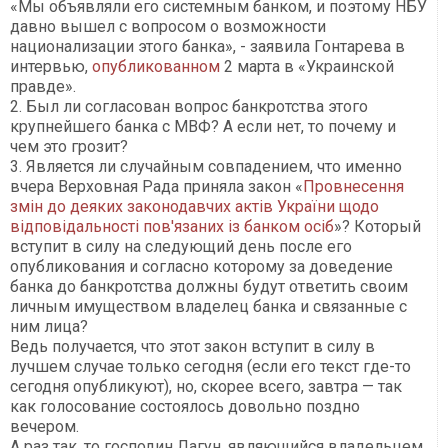
«Мы объявляли его системным банком, и поэтому НБУ
давно вышел с вопросом о возможности
национализации этого банка», - заявила Гонтарева в
интервью,
опубликованном
2 марта в «Украинской
правде».
2. Был ли согласован вопрос банкротства этого
крупнейшего банка с МВФ? А если нет, то почему и
чем это грозит?
3. Является ли случайным совпадением, что именно
вчера Верховная Рада приняла закон «
П
ровнесення
змін до деяких законодавчих актів України щодо
відповідальності пов'язаних із банком осіб
»? Который
вступит в силу на следующий день после его
опубликования и согласно которому за доведение
банка до банкротства должны будут ответить своим
личным имуществом владелец банка и связанные с
ним лица?
Ведь получается, что этот закон вступит в силу в
лучшем случае только сегодня (если его текст где-то
сегодня опубликуют), но, скорее всего, завтра — так
как голосование состоялось довольно поздно
вечером.
А раз так, то господин Лагун, являющийся владельцем