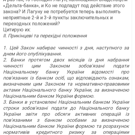
«Дельта-банка», и Ко не подпадут под действие этого
закона? И Лагуну не потребуется теперь выполнять
неприятные 2-й и 3-й пункты заключительных и
переходных положений?
Цитирую их:
ІІ. Прикінцеві та перехідні положення
1. Цей Закон набирає чинності з дня, наступного за
днем його опублікування.
2. Банки протягом двох місяців із дня набрання
чинності цим Законом зобов'язані подати
Національному банку України відомості про
пов'язаних із банком осіб, що відповідають ознакам,
визначеним
цим Законом та нормативно-правовими
актами Національного банку України
, за визначеною
Національним банком України формою.
3. Банки в установлені Національним банком України
строки зобов'язані подати до Національного банку
України звіти про обсяги активних операцій із
пов'язаними з банком особами за
визначеною
Національним банком України формою та розрахунок
нормативів кредитного ризику за операціями