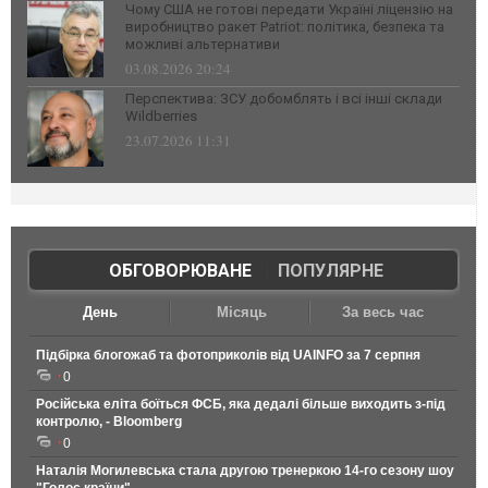
Чому США не готові передати Україні ліцензію на
виробництво ракет Patriot: політика, безпека та
можливі альтернативи
03.08.2026 20:24
Перспектива: ЗСУ добомблять і всі інші склади
Wildberries
23.07.2026 11:31
ОБГОВОРЮВАНЕ
|
ПОПУЛЯРНЕ
День
Місяць
За весь час
Підбірка блогожаб та фотоприколів від UAINFO за 7 серпня
0
Російська еліта боїться ФСБ, яка дедалі більше виходить з-під
контролю, - Bloomberg
0
Наталія Могилевська стала другою тренеркою 14-го сезону шоу
"Голос країни"