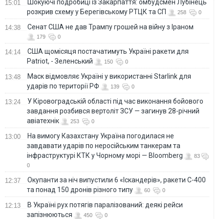
Шокуючі подробиці із Закарпаття: омбудсмен Лубінець
15:01
розкрив схему у Берегівському РТЦК та СП
258
0
Сенат США не дав Трампу грошей на війну з Іраном
14:38
179
0
США щомісяця постачатимуть Україні ракети для
14:14
Patriot, - Зеленський
150
0
Маск відмовляє Україні у використанні Starlink для
13:48
ударів по території РФ
139
0
У Кіровоградській області під час виконання бойового
13:24
завдання розбився вертоліт ЗСУ — загинув 28-річний
авіатехнік
253
0
На вимогу Казахстану Україна погодилася не
13:00
завдавати ударів по неросійським танкерам та
інфраструктурі КТК у Чорному морі — Bloomberg
83
0
Окупанти за ніч випустили 6 «Іскандерів», ракети С-400
12:37
та понад 150 дронів різного типу
60
0
В Україні рух потягів паралізований: деякі рейси
12:13
запізнюються
450
0