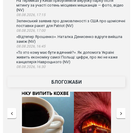
На Теремках у Києві призупинили вирубку парку після
мітингу за участі сотень місцевих мешканців — фото, відео
(NV)
08.08.2026, 17:15
Зеленський заявив про домовленості з США про щомісячні
поставки ракет для Patriot (NV)
08.08.2026, 17:00
«Відтепер Ярошенко». Наталка Денисенко вдруге вийшла
заміж (NV)
08.08.2026, 16:45
«То хто кому має бути вдячний?». Як допомога Україні
живить економіку самої Польщі: цифри, про які не каже
канцелярія Навроцького (NV)
08.08.2026, 16:30
БЛОГОЖАБИ