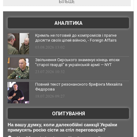
БІЛЬШЕ
АНАЛІТИКА
Кремль не готовий до компромісів і прагне
досягти своїх цілей війною, - Foreign Affairs
03.08.2026 13:02
Звільнення Сирського знаменує кінець епохи
"старої гвардії" в українській армії — NYT
23.07.2026 10:32
Повний текст резонансного брифінга Михайла
Федорова
18.07.2026 09:27
ОПИТУВАННЯ
На вашу думку, коли далекобійні санкції України
примусять росію сісти за стіл переговорів?