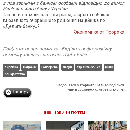
з
пов'язаними з банком особами
відповідно до вимог
Національного банку України.
Так не в этом ли, как говорится, «зарыта собака»
внезапного вчерашнего решения Нацбанка по
«Дельта-банку»?
Экономика от Пророка
Повідомити про помилку - Виділіть орфографічну
помилку мишею і натисніть Ctrl + Enter
Украина
Нацбанк
Гонтарева
Лагун
«Дельта-банк»
МВФ
банкротство
Сподобався матеріал? Сміливо поділися
ним в соцмережах через ці кнопки
ІНШІ НОВИНИ ПО ТЕМІ