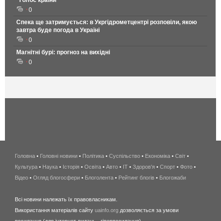
0
Спека ще затримується: в Укргідрометцентрі розповіли, якою
завтра буде погода в Україні
0
Магнітні бурі: прогноз на вихідні
0
Головна
•
Головні новини
•
Політика
•
Суспільство
•
Економіка
беспроводной
•
Світ
•
Культура
•
Наука
•
Історія
•
Освіта
•
Авто
•
IT
•
Здоров'я
интернет
•
Спорт
•
Фото
•
Відео
•
Огляд блогосфери
•
Блоголента
•
Рейтинг блогів
киев
•
Блогожаби
и
Всі новини належать їх правовласникам.
область
Використання матеріалів сайту
uainfo.org
дозволяється за умови
wimax
посилання (для інтернет-видань - гіперпосилання).
интернет