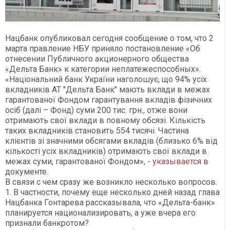
Нацбанк опубликовал сегодня сообщение о том, что 2
марта правление НБУ приняло постановление «Об
отнесении Публичного акционерного общества
«Дельта Банк» к категории неплатежеспособных».
«Національний банк України наголошує, що 94% усіх
вкладників АТ "Дельта Банк" мають вклади в межах
гарантованої Фондом гарантування вкладів фізичних
осіб (далі – Фонд) суми 200 тис. грн., отже вони
отримають свої вклади в повному обсязі. Кількість
таких вкладників становить 554 тисячі. Частина
клієнтів зі значними обсягами вкладів (близько 6% від
кількості усіх вкладників) отримають свої вклади в
межах суми, гарантованої Фондом», -
указывается
в
документе.
В связи с чем сразу же возникло несколько вопросов.
1. В частности, почему еще несколько дней назад глава
Нацбанка Гонтарева рассказывала, что «Дельта-банк»
планируется национализировать, а уже вчера его
признали банкротом?