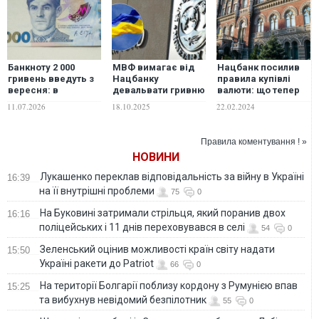
Банкноту 2 000
МВФ вимагає від
Нацбанк посилив
гривень введуть з
Нацбанку
правила купівлі
вересня: в
девальвати гривню
валюти: що тепер
Асоціації банків
– Bloomberg
змінилося
11.07.2026
18.10.2025
22.02.2024
пояснили причини
запровадження
нового номіналу
Правила коментування ! »
НОВИНИ
Лукашенко переклав відповідальність за війну в Україні
16:39
на її внутрішні проблеми
75
0
На Буковині затримали стрільця, який поранив двох
16:16
поліцейських і 11 днів переховувався в селі
54
0
Зеленський оцінив можливості країн світу надати
15:50
Україні ракети до Patriot
66
0
На території Болгарії поблизу кордону з Румунією впав
15:25
та вибухнув невідомий безпілотник
55
0