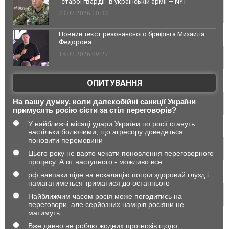
"старої гвардії" в українській армії — NYT
23.07.2026 10:32
Повний текст резонансного брифінга Михайла
Федорова
18.07.2026 09:27
ОПИТУВАННЯ
На вашу думку, коли далекобійні санкції України
примусять росію сісти за стіл переговорів?
У найближчі місяці удари України по росії стануть
настільки болючими, що агресору доведеться
поновити перемовини
Цього року не варто чекати поновлення переговорного
процесу. А от наступного - можливо все
рф навпаки піде на ескалацію попри здоровий глузд і
намагатиметься триматися до останнього
Найближчим часом росія може погодитись на
переговори, але серйозних намірів росіяни не
матимуть
Вже давно не роблю жодних прогнозів щодо