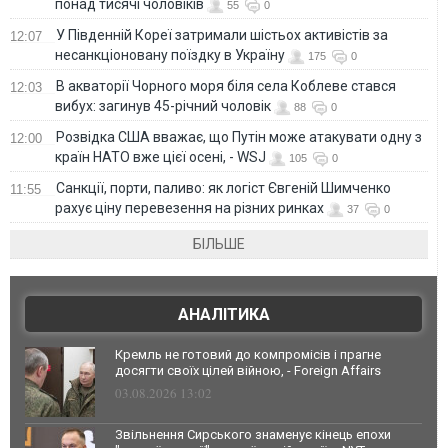
понад тисячі чоловіків
55
0
У Південній Кореї затримали шістьох активістів за
12:07
несанкціоновану поїздку в Україну
175
0
В акваторії Чорного моря біля села Коблеве стався
12:03
вибух: загинув 45-річний чоловік
88
0
Розвідка США вважає, що Путін може атакувати одну з
12:00
країн НАТО вже цієї осені, - WSJ
105
0
Санкції, порти, паливо: як логіст Євгеній Шимченко
11:55
рахує ціну перевезення на різних ринках
37
0
БІЛЬШЕ
АНАЛІТИКА
Кремль не готовий до компромісів і прагне
досягти своїх цілей війною, - Foreign Affairs
03.08.2026 13:02
Звільнення Сирського знаменує кінець епохи