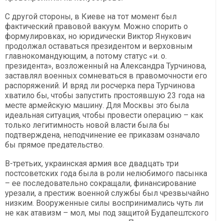
С другой стороны, в Киеве на тот момент был
фактический правовой вакуум. Можно спорить о
формулировках, но юридически Виктор Янукович
продолжал оставаться президентом и верховным
главнокомандующим, а потому статус «и. о.
президента», возложенный на Александра Турчинова,
заставлял военных сомневаться в правомочности его
распоряжений. И вряд ли росчерка пера Турчинова
хватило бы, чтобы запустить простоявшую 23 года на
месте армейскую машину. Для Москвы это была
идеальная ситуация, чтобы провести операцию – как
только легитимность новой власти была бы
подтверждена, неподчинение ее приказам означало
бы прямое предательство.
В-третьих, украинская армия все двадцать три
постсоветских года была в роли нелюбимого пасынка
– ее последовательно сокращали, финансирование
урезали, а престиж военной службы был чрезвычайно
низким. Вооруженные силы воспринимались чуть ли
не как атавизм – мол, мы под защитой Будапештского