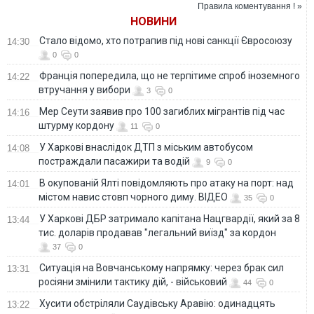
Назаров. ВИДЕО
захватчиками на
Правила коментування ! »
Донбассе
НОВИНИ
Стало відомо, хто потрапив під нові санкції Євросоюзу
14:30
0
0
Франція попередила, що не терпітиме спроб іноземного
14:22
втручання у вибори
3
0
Мер Сеути заявив про 100 загиблих мігрантів під час
14:16
штурму кордону
11
0
У Харкові внаслідок ДТП з міським автобусом
14:08
постраждали пасажири та водій
9
0
В окупованій Ялті повідомляють про атаку на порт: над
14:01
містом навис стовп чорного диму. ВІДЕО
35
0
У Харкові ДБР затримало капітана Нацгвардії, який за 8
13:44
тис. доларів продавав "легальний виїзд" за кордон
37
0
Ситуація на Вовчанському напрямку: через брак сил
13:31
росіяни змінили тактику дій, - військовий
44
0
Хусити обстріляли Саудівську Аравію: одинадцять
13:22