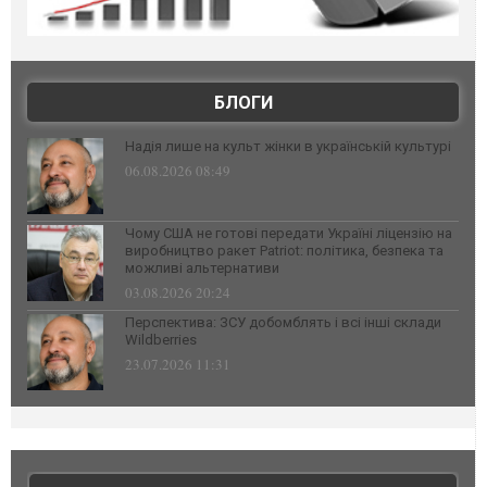
БЛОГИ
Надія лише на культ жінки в українській культурі
06.08.2026 08:49
Чому США не готові передати Україні ліцензію на
виробництво ракет Patriot: політика, безпека та
можливі альтернативи
03.08.2026 20:24
Перспектива: ЗСУ добомблять і всі інші склади
Wildberries
23.07.2026 11:31