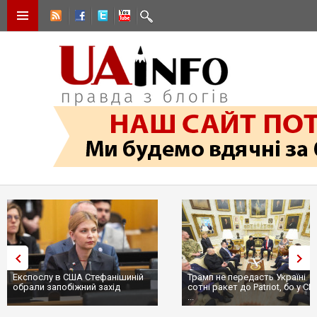
Експослу в США Стефанішиній
Трамп не передасть Україні
обрали запобіжний захід
сотні ракет до Patriot, бо у С
...