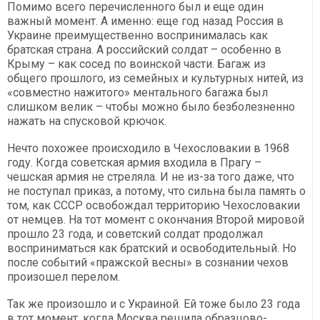
Помимо всего перечисленного был и еще один
важный момент. А именно: еще год назад Россия в
Украине преимущественно воспринималась как
братская страна. А российский солдат – особенно в
Крыму – как сосед по воинской части. Багаж из
общего прошлого, из семейных и культурных нитей, из
«совместно нажитого» ментального багажа был
слишком велик – чтобы можно было безболезненно
нажать на спусковой крючок.
Нечто похожее происходило в Чехословакии в 1968
году. Когда советская армия входила в Прагу –
чешская армия не стреляла. И не из-за того даже, что
не поступал приказ, а потому, что сильна была память о
том, как СССР освобождал территорию Чехословакии
от немцев. На тот момент с окончания Второй мировой
прошло 23 года, и советский солдат продолжал
восприниматься как братский и освободительный. Но
после событий «пражской весны» в сознании чехов
произошел перелом.
Так же произошло и с Украиной. Ей тоже было 23 года
в тот момент, когда Москва решила образцово-