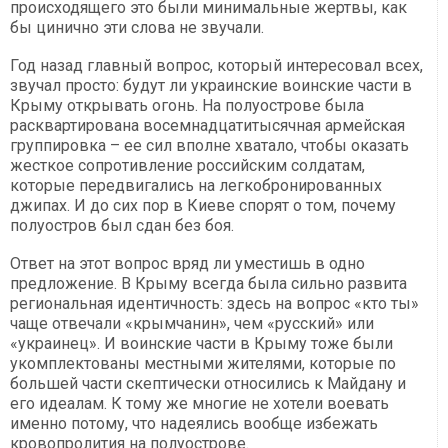
происходящего это были минимальные жертвы, как
бы цинично эти слова не звучали.
Год назад главный вопрос, который интересовал всех,
звучал просто: будут ли украинские воинские части в
Крыму открывать огонь. На полуострове была
расквартирована восемнадцатитысячная армейская
группировка – ее сил вполне хватало, чтобы оказать
жесткое сопротивление российским солдатам,
которые передвигались на легкобронированных
джипах. И до сих пор в Киеве спорят о том, почему
полуостров был сдан без боя.
Ответ на этот вопрос вряд ли уместишь в одно
предложение. В Крыму всегда была сильно развита
региональная идентичность: здесь на вопрос «кто ты»
чаще отвечали «крымчанин», чем «русский» или
«украинец». И воинские части в Крыму тоже были
укомплектованы местными жителями, которые по
большей части скептически относились к Майдану и
его идеалам. К тому же многие не хотели воевать
именно потому, что надеялись вообще избежать
кровопролития на полуострове.