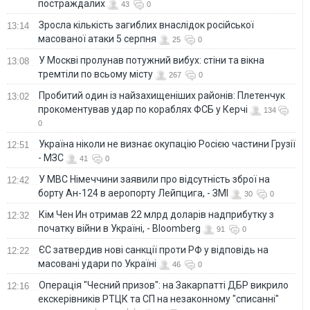
постраждалих
43
0
Зросла кількість загиблих внаслідок російської
13:14
масованої атаки 5 серпня
25
0
У Москві пролунав потужний вибух: стіни та вікна
13:08
тремтіли по всьому місту
267
0
Пробитий один із найзахищеніших районів: Плетенчук
13:02
прокоментував удар по кораблях ФСБ у Керчі
134
0
Україна ніколи не визнає окупацію Росією частини Грузії
12:51
- МЗС
41
0
У МВС Німеччини заявили про відсутність зброї на
12:42
борту Ан-124 в аеропорту Лейпцига, - ЗМІ
30
0
Кім Чен Ин отримав 22 млрд доларів надприбутку з
12:32
початку війни в Україні, - Bloomberg
91
0
ЄС затвердив нові санкції проти РФ у відповідь на
12:22
масовані удари по Україні
46
0
Операція "Чесний призов": на Закарпатті ДБР викрило
12:16
екскерівників РТЦК та СП на незаконному "списанні"