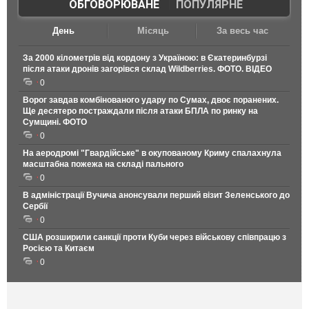
ОБГОВОРЮВАНЕ
|
ПОПУЛЯРНЕ
День
Місяць
За весь час
За 2000 кілометрів від кордону з Україною: в Єкатеринбурзі
після атаки дронів загорівся склад Wildberries. ФОТО. ВІДЕО
0
Ворог завдав комбінованого удару по Сумах, двоє поранених.
Ще десятеро постраждали після атаки БПЛА по ринку на
Сумщині. ФОТО
0
На аеродромі "Гвардійське" в окупованому Криму спалахнула
масштабна пожежа на складі пального
0
В адміністрації Вучича анонсували перший візит Зеленського до
Сербії
0
США розширили санкції проти Куби через військову співпрацю з
Росією та Китаєм
0