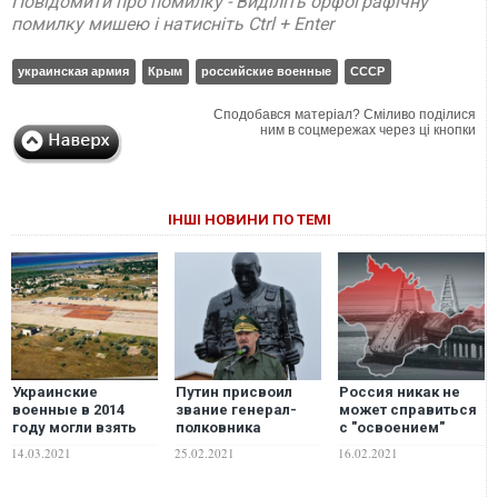
Повідомити про помилку - Виділіть орфографічну
помилку мишею і натисніть Ctrl + Enter
украинская армия
Крым
российские военные
СССР
Сподобався матеріал? Сміливо поділися
ним в соцмережах через ці кнопки
ІНШІ НОВИНИ ПО ТЕМІ
Украинские
Путин присвоил
Россия никак не
военные в 2014
звание генерал-
может справиться
году могли взять
полковника
с "освоением"
под контроль
военному
Крыма – уже
14.03.2021
25.02.2021
16.02.2021
аэродромы в
преступнику,
третий раз
Крыму, – генерал
командовавшему