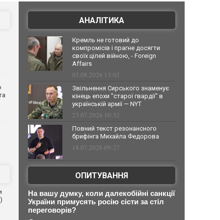
АНАЛІТИКА
Кремль не готовий до
компромісів і прагне досягти
своїх цілей війною, - Foreign
Affairs
03.08.2026 13:02
о
Звільнення Сирського знаменує
та
кінець епохи "старої гвардії" в
українській армії — NYT
23.07.2026 10:32
Повний текст резонансного
брифінга Михайла Федорова
18.07.2026 09:27
ОПИТУВАННЯ
и
На вашу думку, коли далекобійні санкції
)
України примусять росію сісти за стіл
переговорів?