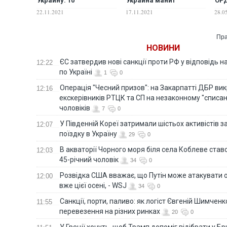
Украину: 10
Украина манит
ОРД
достижений
беззаконием,
Ро
22.11.2021
17.11.2021
28.0
дешевизной и рейв-
вечеринками — The
New York Times
Пра
НОВИНИ
ЄС затвердив нові санкції проти РФ у відповідь н
12:22
по Україні
1
0
Операція "Чесний призов": на Закарпатті ДБР ви
12:16
екскерівників РТЦК та СП на незаконному "списан
чоловіків
7
0
У Південній Кореї затримали шістьох активістів 
12:07
поїздку в Україну
29
0
В акваторії Чорного моря біля села Коблеве ставс
12:03
45-річний чоловік
34
0
Розвідка США вважає, що Путін може атакувати о
12:00
вже цієї осені, - WSJ
34
0
Санкції, порти, паливо: як логіст Євгеній Шимченк
11:55
перевезення на різних ринках
20
0
У Греції хочуть, щоб Трамп допоміг відібрати у Б