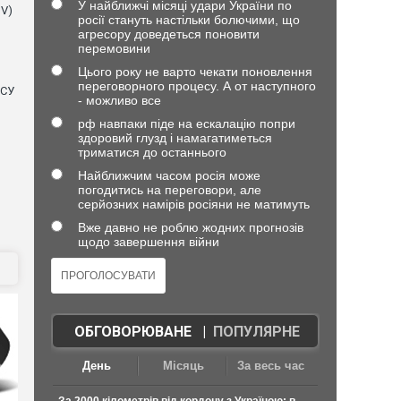
У найближчі місяці удари України по
NV)
росії стануть настільки болючими, що
агресору доведеться поновити
перемовини
Цього року не варто чекати поновлення
переговорного процесу. А от наступного
ЗСУ
- можливо все
рф навпаки піде на ескалацію попри
здоровий глузд і намагатиметься
триматися до останнього
Найближчим часом росія може
погодитись на переговори, але
серйозних намірів росіяни не матимуть
Вже давно не роблю жодних прогнозів
щодо завершення війни
ОБГОВОРЮВАНЕ
|
ПОПУЛЯРНЕ
День
Місяць
За весь час