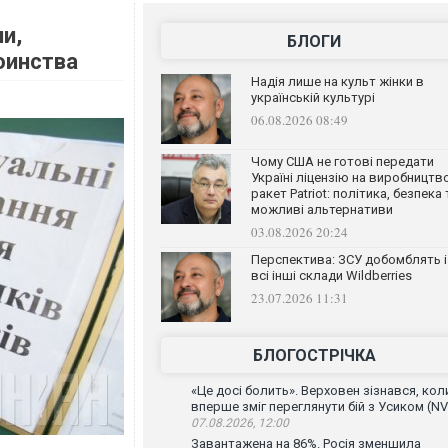
и,
БЛОГИ
оинства
Надія лише на культ жінки в
українській культурі
06.08.2026 08:49
Чому США не готові передати
Україні ліцензію на виробництв
ракет Patriot: політика, безпека 
можливі альтернативи
03.08.2026 20:24
Перспектива: ЗСУ добомблять і
всі інші склади Wildberries
23.07.2026 11:31
БЛОГОСТРІЧКА
«Це досі болить». Верховен зізнався, кол
вперше зміг переглянути бій з Усиком (NV
07.08.2026, 12:00
Завантажена на 86%. Росія зменшила