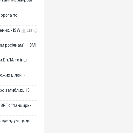
ворога по
них, - ISW
118
ом росіянам" — ЗМІ
 БпЛА та інші
ожих цілей, -
ро загиблих, 15
 ЗРГК "панцирь-
референдум щодо