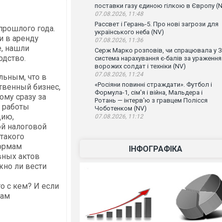
поставки газу єдиною гілкою в Європу (
07.08.2026, 11:48
Рассвет і Герань-5. Про нові загрози для
прошлого года.
українського неба (NV)
и в аренду
07.08.2026, 11:36
, нашли
Серж Марко розповів, чи спрацювала у 
одство.
система нарахування є-балів за ураження
ворожих солдат і техніки (NV)
07.08.2026, 11:24
льным, что в
«Росіяни повинні страждати». Футбол і
твенный бизнес,
Формула-1, сім'я і війна, Мальдера і
ому сразу за
Ротань — інтерв'ю з гравцем Полісся
й работы
Чоботенком (NV)
цию,
07.08.2026, 11:12
ой налоговой
такого
нормам
ІНФОГРАФІКА
вных актов
жно ли вести
о с кем? И если
лам