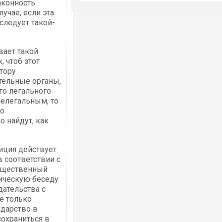
аконность
учае, если эта
следует такой-
вает такой
, чтоб этот
тору
тельные органы,
го легального
нелегальным, то
го
о найдут, как
лиция действует
в соответствии с
ущественный
тическую беседу
дательства с
е только
ударство в
охраниться в