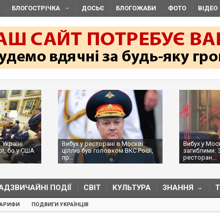
БЛОГОСТРІЧКА
ДОСЬЄ
БЛОГОЖАБИ
ФОТО
ВІДЕО
 Україні
Вибух у ресторані в Москві:
Вибух у Мос
ot, бо у США
ціллю був головком ВКС Росії,
загиблими: 
пр...
ресторан...
АДЗВИЧАЙНІ ПОДІЇ
СВІТ
КУЛЬТУРА
ЗНАННЯ
ТАРИФИ
ПОДВИГИ УКРАЇНЦІВ