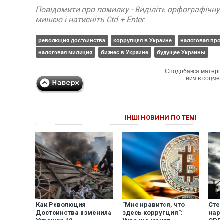
Повідомити про помилку - Виділіть орфографічн
мишею і натисніть Ctrl + Enter
революция достоинства
коррупция в Украине
налоговая пр
налоговая милиция
бизнес в Украине
будущее Украины
Сподобався матері
ним в соцме
ІНШІ НОВИНИ ПО ТЕМІ
Как Революция
"Мне нравится, что
Сте
Достоинства изменила
здесь коррупция":
нар