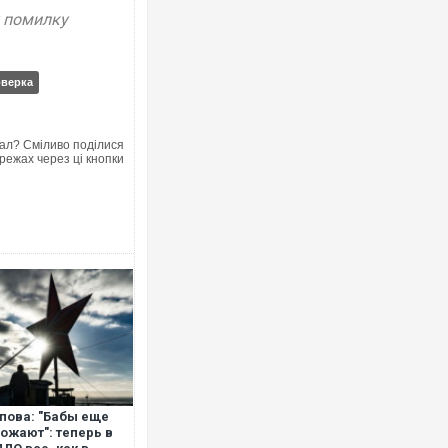
у помилку
оверка
ал? Сміливо поділися
режах через ці кнопки
пова: "Бабы еще
ожают": теперь в