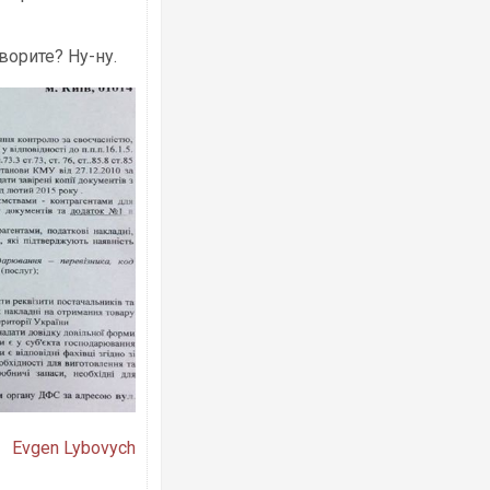
орите? Ну-ну.
Ворог завдав комбінованого удару по
двоє поранених. Ще десятеро постра
після атаки БПЛА по ринку на Сумщині
За 2000 кілометрів від кордону з Укра
Evgen Lybovych
Єкатеринбурзі після атаки дронів заго
склад Wildberries. ФОТО. ВІДЕО