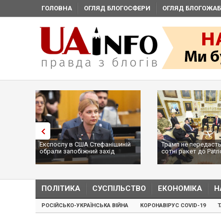
ГОЛОВНА
ОГЛЯД БЛОГОСФЕРИ
ОГЛЯД БЛОГОЖАБ
Експослу в США Стефанішиній
Трамп не передасть
обрали запобіжний захід
сотні ракет до Patri
...
ПОЛІТИКА
СУСПІЛЬСТВО
ЕКОНОМІКА
Н
РОСІЙСЬКО-УКРАЇНСЬКА ВІЙНА
КОРОНАВІРУС COVID-19