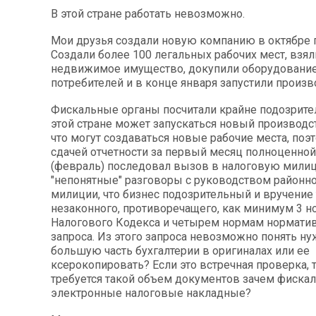
В этой стране работать невозможно.
Мои друзья создали новую компанию в октябре 
Создали более 100 легальных рабочих мест, взял
недвижимое имущество, докупили оборудование
потребителей и в конце января запустили произв
Фискальные органы посчитали крайне подозрите
этой стране может запускаться новый производс
что могут создаваться новые рабочие места, поэт
сдачей отчетности за первый месяц полноценно
(февраль) последовал вызов в налоговую мили
"непонятные" разговоры с руководством районн
милиции, что бизнес подозрительный и вручение 
незаконного, противоречащего, как минимум 3 
Налогового Кодекса и четырем нормам нормати
запроса. Из этого запроса невозможно понять ну
большую часть бухгалтерии в оригиналах или ее
ксерокопировать? Если это встречная проверка, т
требуется такой объем документов зачем фиска
электронные налоговые накладные?