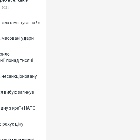
ЛО все, как в
ссии
5.2021
вила коментування ! »
а масовані удари
крило
ні" понад тисячі
за несанкціоновану
я вибух: загинув
дну з країн НАТО
о рахує ціну
ританії мармурові