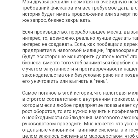
Мои друзья решили, несмотря на очевидную нез
требований фискалов им все требуемое дать, в сл
история будет иметь продолжение или за март по
же запрос, бизнес закрывать.
Если производство, проработавшее месяц, вызы
интерес, то, возможно, реально лучше сделать так
интерес не создавать. Если, как пообещали дирек
предприятия в налоговой милиции, "правоохрани
будут всесторонне мониторить деятельность" это
бизнеса, вместо того чтоб заниматься борьбой с 
с учетом запутанности и противоречивости наше
законодательства они безусловно рано или поздн
его уничтожить или выгнать в "тень".
Самое поганое в этой истории, что налоговая ми
в строгом соответствии с внутренним приказом, 
которым если любое предприятие показывает с
рост оборотов, то его нужно изучить и профилак
о необходимости соблюдения налогового законо
руководством проводить. Мне кажется, что уже н
отдельные чиновники - винтики системы, а и гос
целом занялось системным мародерством, чтоб с