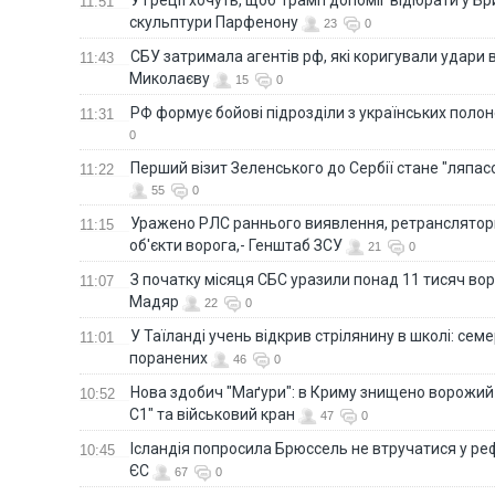
11:51
скульптури Парфенону
23
0
СБУ затримала агентів рф, які коригували удари 
11:43
Миколаєву
15
0
РФ формує бойові підрозділи з українських полоне
11:31
0
Перший візит Зеленського до Сербії стане "ляпас
11:22
55
0
Уражено РЛС раннього виявлення, ретранслятори
11:15
об'єкти ворога,- Генштаб ЗСУ
21
0
З початку місяця СБС уразили понад 11 тисяч вор
11:07
Мадяр
22
0
У Таїланді учень відкрив стрілянину в школі: семе
11:01
поранених
46
0
Нова здобич "Маґури": в Криму знищено ворожий
10:52
С1" та військовий кран
47
0
Ісландія попросила Брюссель не втручатися у 
10:45
ЄС
67
0