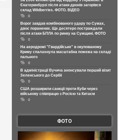
За 2000 кілометрів від кордону з Україною: в
Єкатеринбурзі після атаки дронів загорівся
склад Wildberries. ФОТО. ВІДЕО
0
Ворог завдав комбінованого удару по Сумах,
двоє поранених. Ще десятеро постраждали
після атаки БПЛА по ринку на Сумщині. ФОТО
0
На аеродромі "Гвардійське" в окупованому
Криму спалахнула масштабна пожежа на складі
пального
0
В адміністрації Вучича анонсували перший візит
Зеленського до Сербії
0
США розширили санкції проти Куби через
військову співпрацю з Росією та Китаєм
0
ФОТО