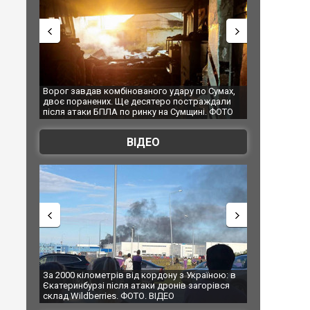
 Сумах,
За 2000 кілометрів від кордону з Україною: в
"Мої іграшки"
ждали
Єкатеринбурзі після атаки дронів загорівся
суперкарів в
. ФОТО
склад Wildberries. ФОТО. ВІДЕО
ВІДЕО
їною: в
В Таїланді футболіст загинув від удару
Топпосадовцю
рівся
блискавки під час матчу: ще 12 людей
підозру
постраждали. ВІДЕО