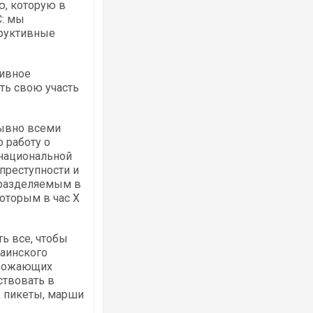
ю, которую в
С: мы
труктивные
тивное
ть свою участь
Ворог завдав комбінованого удару по
двоє поранених. Ще десятеро постра
після атаки БПЛА по ринку на Сумщині
ывно всеми
 работу о
 национальной
 преступности и
 разделяемым в
которым в час Х
ть все, чтобы
раинского
грожающих
Вже вивели на тести: Ferrari готує оно
ствовать в
позашляховика Purosangue. ВІДЕО
, пикеты, марши