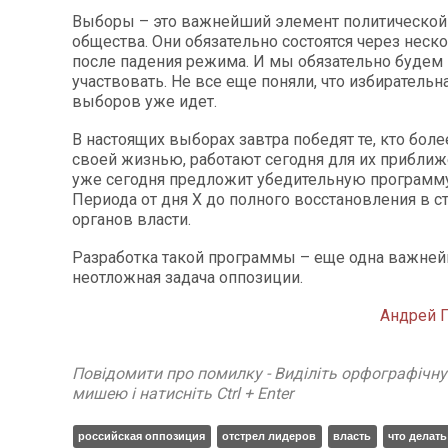
Выборы – это важнейший элемент политической
общества. Они обязательно состоятся через неск
после падения режима. И мы обязательно будем 
участвовать. Не все еще поняли, что избирательн
выборов уже идет.
В настоящих выборах завтра победят те, кто боле
своей жизнью, работают сегодня для их приближе
уже сегодня предложит убедительную программ
Периода от дня Х до полного восстановления в с
органов власти.
Разработка такой программы – еще одна важней
неотложная задача оппозиции.
Андрей
Повідомити про помилку - Виділіть орфографічн
мишею і натисніть Ctrl + Enter
российская оппозиция
отстрел лидеров
власть
что делать