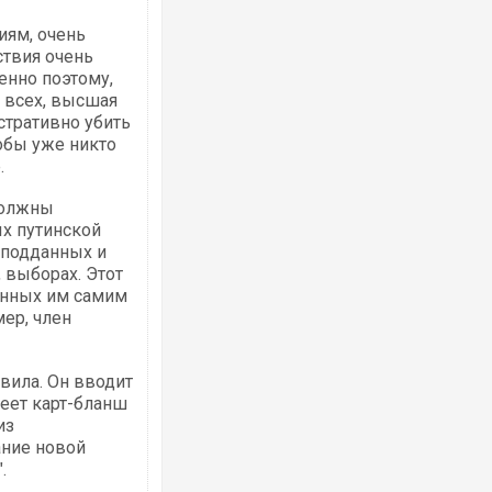
иям, очень
ствия очень
енно поэтому,
с всех, высшая
стративно убить
обы уже никто
.
должны
ых путинской
 подданных и
 выборах. Этот
анных им самим
ер, член
авила. Он вводит
меет карт-бланш
из
ание новой
.