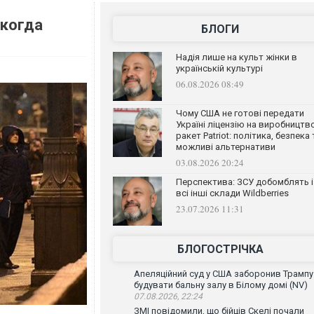
 когда
БЛОГИ
Надія лише на культ жінки в
українській культурі
06.08.2026 08:49
Чому США не готові передати
Україні ліцензію на виробництв
ракет Patriot: політика, безпека 
можливі альтернативи
03.08.2026 20:24
Перспектива: ЗСУ добомблять і
всі інші склади Wildberries
23.07.2026 11:31
БЛОГОСТРІЧКА
Апеляційний суд у США заборонив Трампу
будувати бальну залу в Білому домі (NV)
07.08.2026, 22:24
ЗМІ повідомили, що бійців Скелі почали