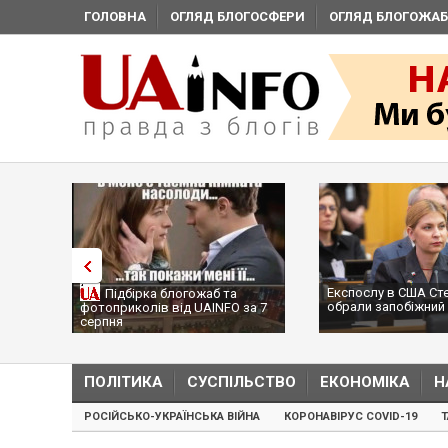
ГОЛОВНА
ОГЛЯД БЛОГОСФЕРИ
ОГЛЯД БЛОГОЖАБ
Експослу в США Ст
Підбірка блогожаб та
обрали запобіжний 
фотоприколів від UAINFO за 7
серпня
ПОЛІТИКА
СУСПІЛЬСТВО
ЕКОНОМІКА
Н
РОСІЙСЬКО-УКРАЇНСЬКА ВІЙНА
КОРОНАВІРУС COVID-19