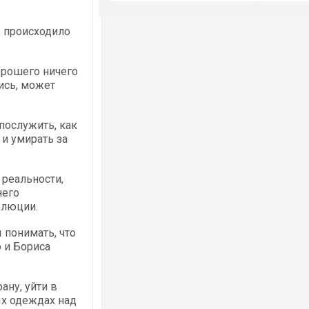
о происходило
орошего ничего
ись, может
послужить, как
 и умирать за
 реальности,
него
олюции.
 понимать, что
о и Бориса
ану, уйти в
ых одеждах над