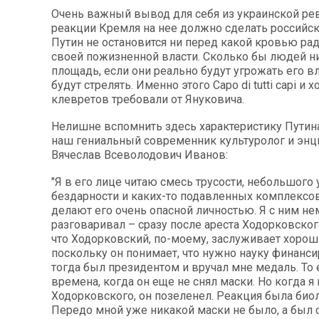
Очень важный вывод для себя из украинской р
реакции Кремля на нее должно сделать российск
Путин не остановится ни перед какой кровью ра
своей пожизненной власти. Сколько бы людей н
площадь, если они реально будут угрожать его вл
будут стрелять. Именно этого Capo di tutti capi и х
клевретов требовали от Януковича.
Нелишне вспомнить здесь характеристику Путина
наш гениальный современник культуролог и энц
Вячеслав Всеволодович Иванов:
"Я в его лице читаю смесь трусости, небольшого 
бездарности и каких-то подавленных комплексо
делают его очень опасной личностью. Я с ним н
разговаривал – сразу после ареста Ходорковского
что Ходорковский, по-моему, заслуживает хорош
поскольку он понимает, что нужно науку финанси
тогда был президентом и вручал мне медаль. То е
времена, когда он еще не снял маски. Но когда я
Ходорковского, он позеленел. Реакция была биол
Передо мной уже никакой маски не было, а был 