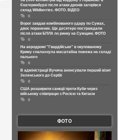
За 2000 кілометрів від кордону з Україною: в
Єкатеринбурзі після атаки дронів загорівся
склад Wildberries. ФОТО. ВІДЕО
0
Ворог завдав комбінованого удару по Сумах,
двоє поранених. Ще десятеро постраждали
після атаки БПЛА по ринку на Сумщині. ФОТО
0
На аеродромі "Гвардійське" в окупованому
Криму спалахнула масштабна пожежа на складі
пального
0
В адміністрації Вучича анонсували перший візит
Зеленського до Сербії
0
США розширили санкції проти Куби через
військову співпрацю з Росією та Китаєм
0
ФОТО