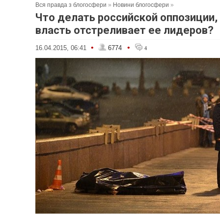
Вся правда з блогосфери
»
Новини блогосфери
»
Что делать российской оппозиции,
власть отстреливает ее лидеров?
•
•
16.04.2015, 06:41
6774
4