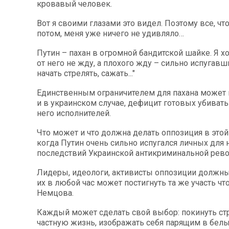
кровавый человек.
Вот я своими глазами это видел. Поэтому все, чт
потом, меня уже ничего не удивляло…
Путин – пахан в огромной бандитской шайке. Я х
от него не жду, а плохого жду – сильно испугавш
начать стрелять, сажать..."
Единственным ограничителем для пахана может 
и в украинском случае, дефицит готовых убивать
него исполнителей.
Что может и что должна делать оппозиция в этой
когда Путин очень сильно испугался личных для 
последствий Украинской антикриминальной рев
Лидеры, идеологи, активисты оппозиции должны
их в любой час может постигнуть та же участь чт
Немцова.
Каждый может сделать свой выбор: покинуть стр
частную жизнь, изображать себя парящим в бел