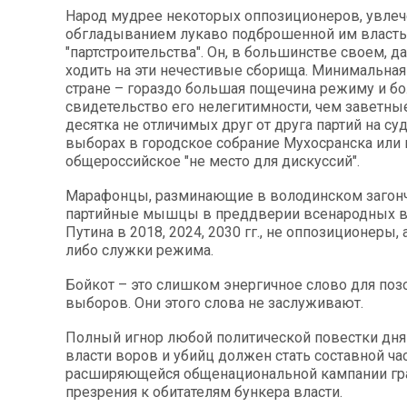
Народ мудрее некоторых оппозиционеров, увлеч
обгладыванием лукаво подброшенной им власть
"партстроительства". Он, в большинстве своем, д
ходить на эти нечестивые сборища. Минимальная
стране – гораздо большая пощечина режиму и б
свидетельство его нелегитимности, чем заветны
десятка не отличимых друг от друга партий на с
выборах в городское собрание Мухосранска или 
общероссийское "не место для дискуссий".
Марафонцы, разминающие в володинском загон
партийные мышцы в преддверии всенародных в
Путина в 2018, 2024, 2030 гг., не оппозиционеры, 
либо служки режима.
Бойкот – это слишком энергичное слово для поз
выборов. Они этого слова не заслуживают.
Полный игнор любой политической повестки дня
власти воров и убийц должен стать составной ч
расширяющейся общенациональной кампании гр
презрения к обитателям бункера власти.