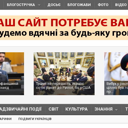
БЛОГОСТРІЧКА
ДОСЬЄ
БЛОГОЖАБИ
ФОТО
ВІДЕО
ефанішиній
Трамп не передасть Україні
Вибух у рес
захід
сотні ракет до Patriot, бо у США
ціллю був г
...
пр...
АДЗВИЧАЙНІ ПОДІЇ
СВІТ
КУЛЬТУРА
ЗНАННЯ
ТАРИФИ
ПОДВИГИ УКРАЇНЦІВ