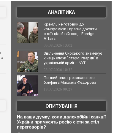
АНАЛІТИКА
Кремль не готовий до
компромісів і прагне досягти
своїх цілей війною, - Foreign
Affairs
03.08.2026 13:02
о
Звільнення Сирського знаменує
та
кінець епохи "старої гвардії" в
українській армії — NYT
23.07.2026 10:32
Повний текст резонансного
брифінга Михайла Федорова
18.07.2026 09:27
ОПИТУВАННЯ
На вашу думку, коли далекобійні санкції
України примусять росію сісти за стіл
переговорів?