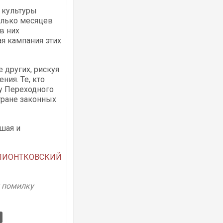
 культуры
олько месяцев
в них
ая кампания этих
е других, рискуя
ния. Те, кто
у Переходного
тране законных
шая и
 ПИОНТКОВСКИЙ
у помилку