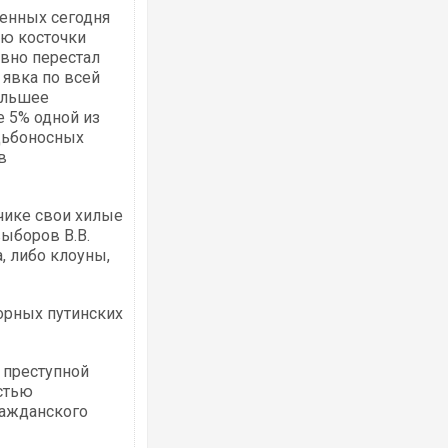
енных сегодня
ю косточки
авно перестал
 явка по всей
ольшее
е 5% одной из
удьбоносных
в
чике свои хилые
ыборов В.В.
а, либо клоуны,
орных путинских
 преступной
астью
ажданского