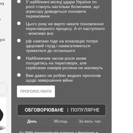
У найближчі місяці удари України по
лку
росії стануть настільки болючими, що
агресору доведеться поновити
перемовини
й
Цього року не варто чекати поновлення
переговорного процесу. А от наступного
- можливо все
про
рф навпаки піде на ескалацію попри
здоровий глузд і намагатиметься
триматися до останнього
Найближчим часом росія може
погодитись на переговори, але
серйозних намірів росіяни не матимуть
Вже давно не роблю жодних прогнозів
щодо завершення війни
ОБГОВОРЮВАНЕ
|
ПОПУЛЯРНЕ
День
Місяць
За весь час