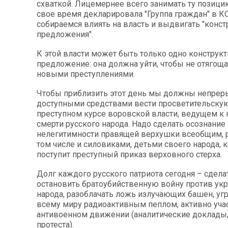
схваткой. Лицемернее всего занимать ту позици
свое время декларировала "Группа граждан" в К
собираемся влиять на власть и выдвигать "конс
предложения".
К этой власти может быть только одно конструк
предложение: она должна уйти, чтобы не отягоща
новыми преступлениями.
Чтобы приблизить этот день мы должны непрер
доступными средствами вести просветительскую
преступном курсе воровской власти, ведущем к
смерти русского народа. Надо сделать осознание
нелегитимности правящей верхушки всеобщим,
том числе и силовиками, детьми своего народа, 
поступит преступный приказ верховного стерха.
Долг каждого русского патриота сегодня – сдела
остановить братоубийственную войну против ук
народа, разоблачать ложь излучающих башен, у
всему миру радиоактивным пеплом, активно уча
антивоенном движении (аналитические доклады
протеста).