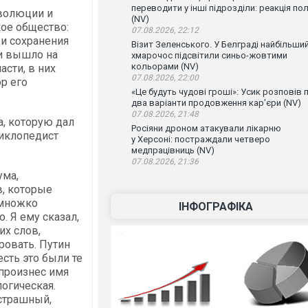
переводити у інші підрозділи: реакція по
еволюции и
(NV)
ое общество:
07.08.2026, 22:12
ди сохранения
Візит Зеленського. У Белграді найбільши
и вышло на
хмарочос підсвітили синьо-жовтими
кольорами (NV)
асти, в них
07.08.2026, 22:00
ор его
«Це будуть чудові гроші»: Усик розповів 
два варіанти продовження кар'єри (NV)
07.08.2026, 21:48
, которую дал
Росіяни дроном атакували лікарню
иклопедист
у Херсоні: постраждали четверо
медпрацівниць (NV)
07.08.2026, 21:36
ума,
в, которые
емножко
ІНФОГРАФІКА
. Я ему сказал,
их слов,
ровать. Путин
сть это были те
 произнес имя
огическая.
страшный,