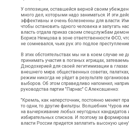
У оппозиции, оставшейся верной своим убежден
много дел, которыми надо заниматься. И эти дей
эффективны и очень болезненны для власти. Им
чтобы остановить одного человека и запугать на
власть отдала приказ своим спецслужбам демон
Бориса Немцова в зоне ответственности ФСО, чт
не сомневался, чьих рук это подлое преступление
В этих обстоятельствах мы ни в коем случае не 
принимать участия в поганых игрищах, затеваем
Дзюдохерией для своей легитимизации в глазах
внешнего мира: общественных советах, палатках,
режим никогда не уйдет в результате организов
выборов. Об этом справедливо напомнил, наприм
руководства партии "Парнас" С.Алексашенко:
"Кремль, как наперсточник, постоянно меняет пр
то одни, то другие фильтры. Волшебник Чуров и
на вычеркивание любых неугодных кандидатов 
избирательных списков. И поэтому за формиров
власти России придется заплатить высокую цену"