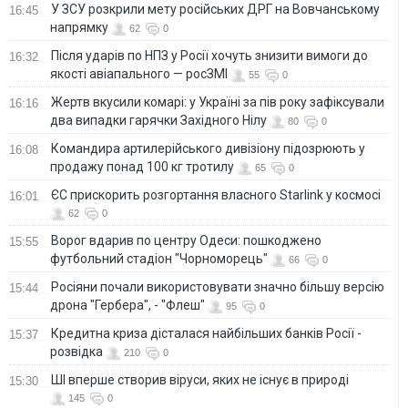
У ЗСУ розкрили мету російських ДРГ на Вовчанському
16:45
напрямку
62
0
Після ударів по НПЗ у Росії хочуть знизити вимоги до
16:32
якості авіапального — росЗМІ
55
0
Жертв вкусили комарі: у Україні за пів року зафіксували
16:16
два випадки гарячки Західного Нілу
80
0
Командира артилерійського дивізіону підозрюють у
16:08
продажу понад 100 кг тротилу
65
0
ЄС прискорить розгортання власного Starlink у космосі
16:01
62
0
Ворог вдарив по центру Одеси: пошкоджено
15:55
футбольний стадіон "Чорноморець"
66
0
Росіяни почали використовувати значно більшу версію
15:44
дрона "Гербера", - "Флеш"
95
0
Кредитна криза дісталася найбільших банків Росії -
15:37
розвідка
210
0
ШІ вперше створив віруси, яких не існує в природі
15:30
145
0