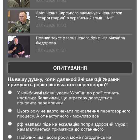
03.08.2026 13:02
Звільнення Сирського знаменує кінець епохи
"старої гвардії" в українській армії — NYT
23.07.2026 10:32
Повний текст резонансного брифінга Михайла
Федорова
18.07.2026 09:27
ОПИТУВАННЯ
На вашу думку, коли далекобійні санкції України
примусять росію сісти за стіл переговорів?
У найближчі місяці удари України по росії стануть
настільки болючими, що агресору доведеться
поновити перемовини
Цього року не варто чекати поновлення переговорного
процесу. А от наступного - можливо все
рф навпаки піде на ескалацію попри здоровий глузд і
намагатиметься триматися до останнього
Найближчим часом росія може погодитись на