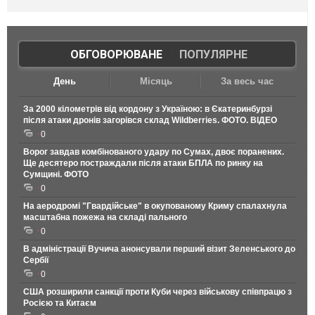
ОБГОВОРЮВАНЕ
|
ПОПУЛЯРНЕ
День
Місяць
За весь час
За 2000 кілометрів від кордону з Україною: в Єкатеринбурзі
після атаки дронів загорівся склад Wildberries. ФОТО. ВІДЕО
0
Ворог завдав комбінованого удару по Сумах, двоє поранених.
Ще десятеро постраждали після атаки БПЛА по ринку на
Сумщині. ФОТО
0
На аеродромі "Гвардійське" в окупованому Криму спалахнула
масштабна пожежа на складі пального
0
В адміністрації Вучича анонсували перший візит Зеленського до
Сербії
0
США розширили санкції проти Куби через військову співпрацю з
Росією та Китаєм