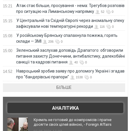
Атак стає більше, просування - нема: Трегубов розповів
15:21
про ситуацію на Лиманському напрямку
52
0
У Центральній та Східній Європі через аномальну спеку
15:15
зафіксували нові температурні рекорди
116
0
У російському Брянську спалахнула пожежа, горять
15:08
склади — ЗМІ
206
0
Зеленський заслухав доповідь Драпатого: обговорили
15:00
питання захисту Донеччини, антибалістику, далекобійні
санкції та кадрові питання
40
0
Навроцький зробив заяву про допомогу Україні і згадав
14:52
про "бандерівські прапори"
1538
0
БІЛЬШЕ
АНАЛІТИКА
Кремль не готовий до компромісів і прагне
досягти своїх цілей війною, - Foreign Affairs