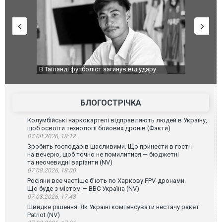
країною: в
В Таїланді футболіст загинув від удару
Топпосадов
агорівся
блискавки під час матчу: ще 12 людей
підозру
постраждали. ВІДЕО
БЛОГОСТРІЧКА
Колумбійські наркокартелі відправляють людей в Україну,
щоб освоїти технології бойових дронів (Факти)
07.08.2026, 18:12
Зробить господарів щасливими. Що принести в гості і
на вечерю, щоб точно не помилитися — бюджетні
та неочевидні варіанти (NV)
07.08.2026, 18:00
Росіяни все частіше бʼють по Харкову FPV-дронами.
Що буде з містом — ВВС Україна (NV)
07.08.2026, 17:48
Швидке рішення. Як Україні компенсувати нестачу ракет
Patriot (NV)