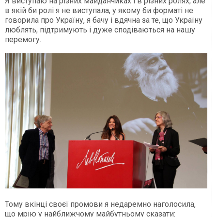
Я виступаю на різних майданчиках і в різних ролях, але
в якій би ролі я не виступала, у якому би форматі не
говорила про Україну, я бачу і вдячна за те, що Україну
люблять, підтримують і дуже сподіваються на нашу
перемогу.
Тому вкінці своєї промови я недаремно наголосила,
що мрію у найближчому майбутньому сказати: