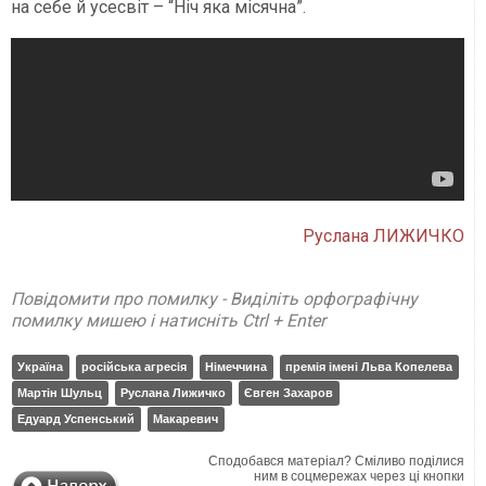
на себе й усесвіт – “Ніч яка місячна”.
Руслана ЛИЖИЧКО
Повідомити про помилку - Виділіть орфографічну
помилку мишею і натисніть Ctrl + Enter
Україна
російська агресія
Німеччина
премія імені Льва Копелева
Мартін Шульц
Руслана Лижичко
Євген Захаров
Едуард Успенський
Макаревич
Сподобався матеріал? Сміливо поділися
ним в соцмережах через ці кнопки