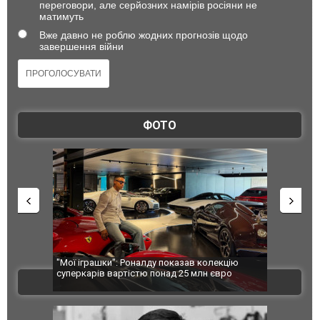
переговори, але серйозних намірів росіяни не
матимуть
Вже давно не роблю жодних прогнозів щодо
завершення війни
ФОТО
країною: в
"Мої іграшки": Роналду показав колекцію
Huawei вих
агорівся
суперкарів вартістю понад 25 млн євро
моделлю St
ВІДЕО