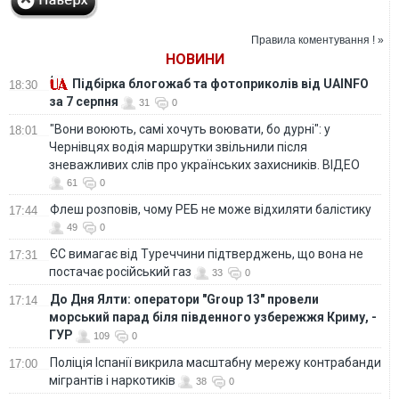
Правила коментування ! »
НОВИНИ
Підбірка блогожаб та фотоприколів від UAINFO
18:30
за 7 серпня
31
0
"Вони воюють, самі хочуть воювати, бо дурні": у
18:01
Чернівцях водія маршрутки звільнили після
зневажливих слів про українських захисників. ВІДЕО
61
0
Флеш розповів, чому РЕБ не може відхиляти балістику
17:44
49
0
ЄС вимагає від Туреччини підтверджень, що вона не
17:31
постачає російський газ
33
0
До Дня Ялти: оператори "Group 13" провели
17:14
морський парад біля південного узбережжя Криму, -
ГУР
109
0
Поліція Іспанії викрила масштабну мережу контрабанди
17:00
мігрантів і наркотиків
38
0