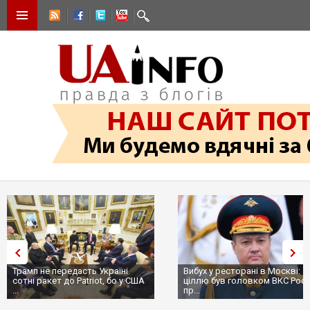
Трамп не передасть Україні
Вибух у ресторані в Москві:
сотні ракет до Patriot, бо у США
ціллю був головком ВКС Росії
...
пр...