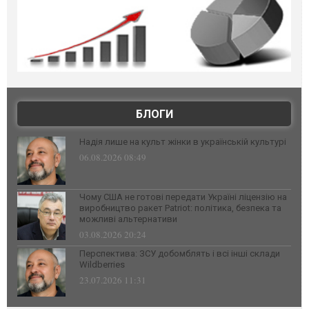
БЛОГИ
Надія лише на культ жінки в українській культурі
06.08.2026 08:49
Чому США не готові передати Україні ліцензію на
виробництво ракет Patriot: політика, безпека та
можливі альтернативи
03.08.2026 20:24
Перспектива: ЗСУ добомблять і всі інші склади
Wildberries
23.07.2026 11:31