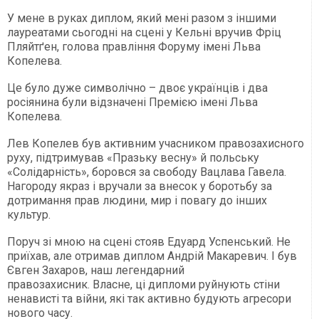
У мене в руках диплом, який мені разом з іншими
лауреатами сьогодні на сцені у Кельні вручив Фріц
Пляйтґен, голова правління Форуму імені Льва
Копелева.
Це було дуже символічно – двоє українців і два
росіянина були відзначені Премією імені Льва
Копелева.
Лев Копелев був активним учасником правозахисного
руху, підтримував «Празьку весну» й польську
«Солідарність», боровся за свободу Вацлава Гавела.
Нагороду якраз і вручали за внесок у боротьбу за
дотримання прав людини, мир і повагу до інших
культур.
Поруч зі мною на сцені стояв Едуард Успенський. Не
приїхав, але отримав диплом Андрій Макаревич. І був
Євген Захаров, наш легендарний
правозахисник.
Власне, ці дипломи руйнують стіни
ненависті та війни, які так активно будують агресори
нового часу.