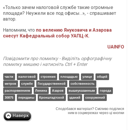
«Только зачем налоговой службе такие огромные
площади? Неужели все под офисы…», - спрашивает
автор.
Напомним, что
по велению Януковича и Азарова
снесут Кафедральный собор УАПЦ-К.
UAINFO
Повідомити про помилку - Виділіть орфографічну
помилку мишею і натисніть Ctrl + Enter
части
налоговой
строения
площадью
улице
общей
метров
службе
Государственной
собственность
распоряжением
Ленина
Азаров
вышеуказанным
города
30875
переданы
Кронштадтской
зданий
сооружений
Сподобався матеріал? Сміливо поділися
ним в соцмережах через ці кнопки