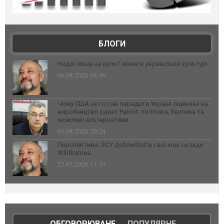
БЛОГИ
Надія лише на культ жінки в українській культурі
06.08.2026 08:49
Чому США не готові передати Україні ліцензію на
виробництво ракет Patriot: політика, безпека та
можливі альтернативи
03.08.2026 20:24
Перспектива: ЗСУ добомблять і всі інші склади
Wildberries
23.07.2026 11:31
ОБГОВОРЮВАНЕ
|
ПОПУЛЯРНЕ