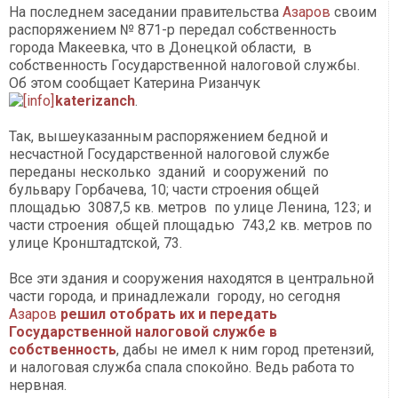
На последнем заседании правительства
Азаров
своим
распоряжением № 871-р передал собственность
города Макеевка, что в Донецкой области, в
собственность Государственной налоговой службы.
Об этом сообщает Катерина Ризанчук
katerizanch
.
Так, вышеуказанным распоряжением бедной и
несчастной Государственной налоговой службе
переданы несколько зданий и сооружений по
бульвару Горбачева, 10; части строения общей
площадью 3087,5 кв. метров по улице Ленина, 123; и
части строения общей площадью 743,2 кв. метров по
улице Кронштадтской, 73.
Все эти здания и сооружения находятся в центральной
части города, и принадлежали городу, но сегодня
Азаров
решил отобрать их и передать
Государственной налоговой службе в
собственность
, дабы не имел к ним город претензий,
и налоговая служба спала спокойно. Ведь работа то
нервная.