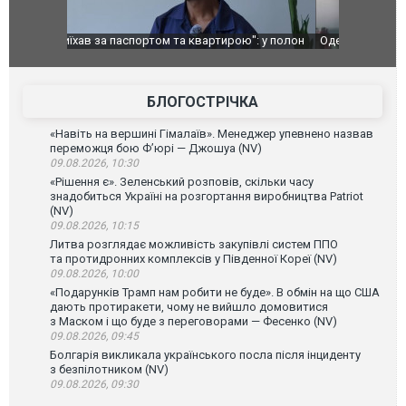
": у полон
Одесу накрила потужна злива з градом та
Вже вивели 
в тезка
ураганним вітром
позашляхов
лаха
БЛОГОСТРІЧКА
«Навіть на вершині Гімалаїв». Менеджер упевнено назвав
переможця бою Ф’юрі — Джошуа (NV)
09.08.2026, 10:30
«Рішення є». Зеленський розповів, скільки часу
знадобиться Україні на розгортання виробництва Patriot
(NV)
09.08.2026, 10:15
Литва розглядає можливість закупівлі систем ППО
та протидронних комплексів у Південної Кореї (NV)
09.08.2026, 10:00
«Подарунків Трамп нам робити не буде». В обмін на що США
дають протиракети, чому не вийшло домовитися
з Маском і що буде з переговорами — Фесенко (NV)
09.08.2026, 09:45
Болгарія викликала українського посла після інциденту
з безпілотником (NV)
09.08.2026, 09:30