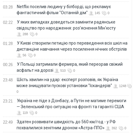
Netflix поселив людину у білборді, що рекламує
03:28
фантастичний фільм "Останній дім"
145
0
У яких випадках доведеться замінити радянське
02:22
свідоцтво про народження: роз'яснення Мін'юсту
288
0
У Києві створили петицію про переведення всіх шкіл на
01:28
дистанціне навчання через посилення нічних обстрілів
56
0
У Польщі затримали фермера, який переорав свіжий
00:26
асфальт на дорозі
510
0
Шість хвилин на удар: експерт розповів, як Україна
23:48
може знищувати пускові установки "Іскандерів"
1248
0
Україна не піде з Донбасу, а Путін не матиме перемоги
23:21
— Зеленський про ситуацію на фронті та гарантії США
119
0
Здатен розвивати швидкість до 560 км/год - у РФ
22:49
похвалилися зенітним дроном «Астра-ППО»
392
0