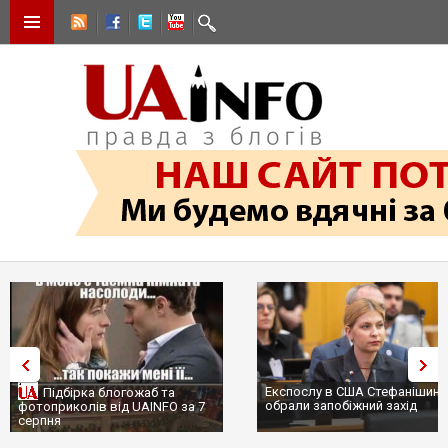
Експослу в США Стефанішині
Підбірка блогожаб та
обрали запобіжний захід
фотоприколів від UAINFO за 7
серпня