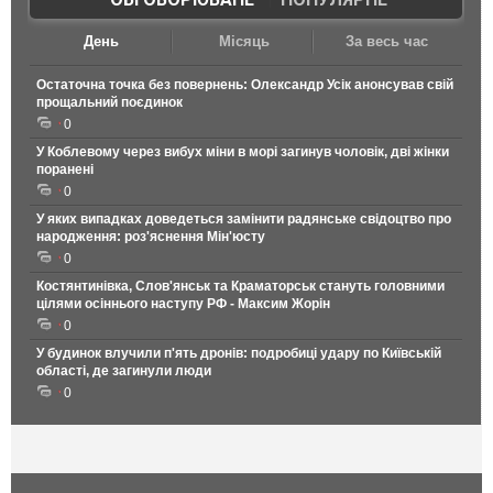
День
Місяць
За весь час
Остаточна точка без повернень: Олександр Усік анонсував свій
прощальний поєдинок
0
У Коблевому через вибух міни в морі загинув чоловік, дві жінки
поранені
0
У яких випадках доведеться замінити радянське свідоцтво про
народження: роз'яснення Мін'юсту
0
Костянтинівка, Слов'янськ та Краматорськ стануть головними
цілями осіннього наступу РФ - Максим Жорін
0
У будинок влучили п'ять дронів: подробиці удару по Київській
області, де загинули люди
0