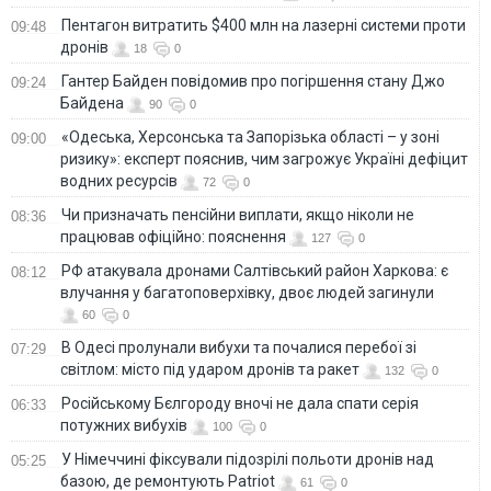
Пентагон витратить $400 млн на лазерні системи проти
09:48
дронів
18
0
Гантер Байден повідомив про погіршення стану Джо
09:24
Байдена
90
0
«Одеська, Херсонська та Запорізька області – у зоні
09:00
ризику»: експерт пояснив, чим загрожує Україні дефіцит
водних ресурсів
72
0
Чи призначать пенсійни виплати, якщо ніколи не
08:36
працював офіційно: пояснення
127
0
РФ атакувала дронами Салтівський район Харкова: є
08:12
влучання у багатоповерхівку, двоє людей загинули
60
0
В Одесі пролунали вибухи та почалися перебої зі
07:29
світлом: місто під ударом дронів та ракет
132
0
Російському Бєлгороду вночі не дала спати серія
06:33
потужних вибухів
100
0
У Німеччині фіксували підозрілі польоти дронів над
05:25
базою, де ремонтують Patriot
61
0