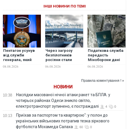
ІНШІ НОВИНИ ПО ТЕМІ
Пентагон усунув
Через загрозу
Податкова служба
від служби
безпілотників
передасть
генерала, який
росіяни стали
Міноборони дані
координував
рідше літати між
про чоловіків 18–60
08.08.2026
06.08.2026
06.08.2026
допомогу Україні
Москвою та
років: що вирішив
Петербургом і
уряд
частіше обирати
Правила коментування ! »
поїзди — ЗМІ
НОВИНИ
Наслідки масованої нічної атаки ракет та БПЛА: у
10:38
чотирьох районах Одеси зникло світло,
електротранспорт зупинено, є постраждалі
4
0
Приїхав за паспортом та квартирою": у полон до
10:13
українських військових потрапив тезка зіркового
футболіста Мохамеда Салаха
60
0