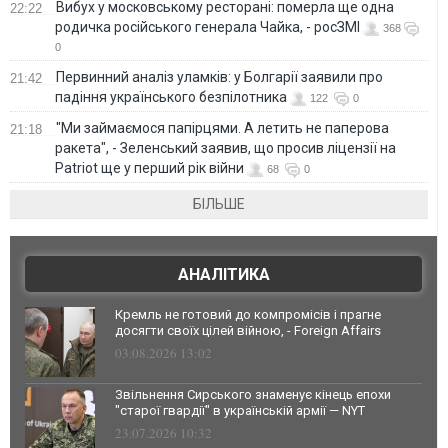
Вибух у московському ресторані: померла ще одна
22:22
родичка російського генерала Чайка, - росЗМІ
368
0
Первинний аналіз уламків: у Болгарії заявили про
21:42
падіння українського безпілотника
122
0
"Ми займаємося папірцями. А летить не паперова
21:18
ракета", - Зеленський заявив, що просив ліцензії на
Patriot ще у перший рік війни
68
0
БІЛЬШЕ
АНАЛІТИКА
Кремль не готовий до компромісів і прагне
досягти своїх цілей війною, - Foreign Affairs
03.08.2026 13:02
Звільнення Сирського знаменує кінець епохи
"старої гвардії" в українській армії — NYT
23.07.2026 10:32