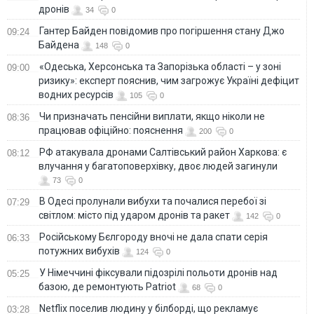
дронів
34
0
Гантер Байден повідомив про погіршення стану Джо
09:24
Байдена
148
0
«Одеська, Херсонська та Запорізька області – у зоні
09:00
ризику»: експерт пояснив, чим загрожує Україні дефіцит
водних ресурсів
105
0
Чи призначать пенсійни виплати, якщо ніколи не
08:36
працював офіційно: пояснення
200
0
РФ атакувала дронами Салтівський район Харкова: є
08:12
влучання у багатоповерхівку, двоє людей загинули
73
0
В Одесі пролунали вибухи та почалися перебої зі
07:29
світлом: місто під ударом дронів та ракет
142
0
Російському Бєлгороду вночі не дала спати серія
06:33
потужних вибухів
124
0
У Німеччині фіксували підозрілі польоти дронів над
05:25
базою, де ремонтують Patriot
68
0
Netflix поселив людину у білборді, що рекламує
03:28