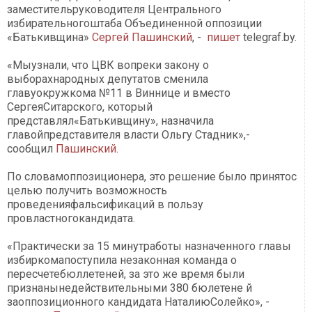
заместительруководителя Центрального
избирательногоштаба Объединенной оппозиции
«Батькивщина»
Сергей Пашинский
, -
пишет
telegraf.by.
«Мыузнали, что ЦВК вопреки закону о
выборахнародных депутатов сменила
главуокружкома №11 в Виннице и вместо
СергеяСитарского, который
представлял«Батькивщину», назначила
главойпредставителя власти Ольгу Стадник»,-
сообщил
Пашинский
.
По словамоппозиционера, это решение было принятос
целью получить возможность
проведенияфальсификаций в пользу
провластногокандидата.
«Практически за 15 минутработы назначенного главы
избиркомапоступила незаконная команда о
пересчетебюллетеней, за это же время были
признанынедействительными 380 бюлетене й
заоппозиционного кандидата НаталиюСолейко», -