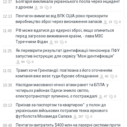
Болгарія викликала українського посла через інцидент
12:37
з дроном
19
0
Пентагон вимагає від ВПК США різко прискорити
12:13
виробництво зброї через виснаження запасів
19
0
РФ може вдатися до ядерної зброї, якщо опиниться
11:49
перед загрозою виживання країни, - лава МЗС
Туреччини Фідан
53
0
Як перевірити результат ідентифікації пенсіонера: ПФУ
11:25
запустив інструкцію для сервісу "Моя ідентифікація"
84
0
Трамп хоче Гренландії: пов'язана з його оточенням
11:01
компанія вже везе туди бурове обладнання
86
0
Наслідки масованої нічної атаки ракет та БПЛА: у
10:38
чотирьох районах Одеси зникло світло,
електротранспорт зупинено, є постраждалі
47
0
Приїхав за паспортом та квартирою": у полон до
10:13
українських військових потрапив тезка зіркового
футболіста Мохамеда Салаха
287
0
Пентагон витратить $400 млн на лазерні системи проти
09:48