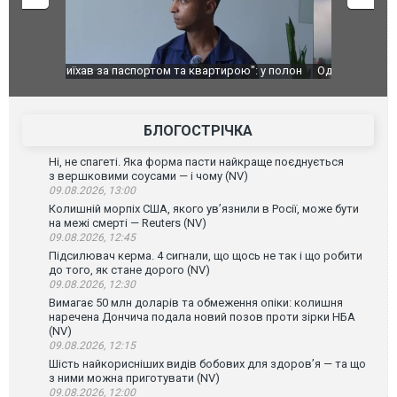
": у полон
Одесу накрила потужна злива з градом та
Вже вивели 
в тезка
ураганним вітром
позашляхов
лаха
БЛОГОСТРІЧКА
Ні, не спагеті. Яка форма пасти найкраще поєднується
з вершковими соусами — і чому (NV)
09.08.2026, 13:00
Колишній морпіх США, якого ув’язнили в Росії, може бути
на межі смерті — Reuters (NV)
09.08.2026, 12:45
Підсилювач керма. 4 сигнали, що щось не так і що робити
до того, як стане дорого (NV)
09.08.2026, 12:30
Вимагає 50 млн доларів та обмеження опіки: колишня
наречена Дончича подала новий позов проти зірки НБА
(NV)
09.08.2026, 12:15
Шість найкорисніших видів бобових для здоров’я — та що
з ними можна приготувати (NV)
09.08.2026, 12:00