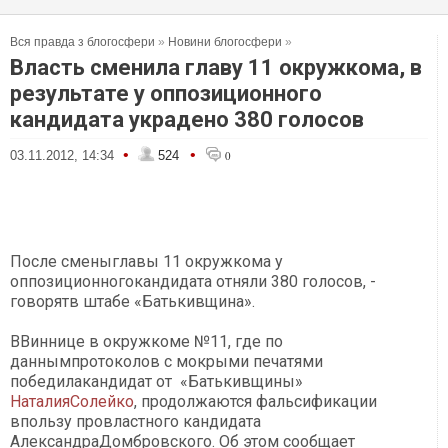
Вся правда з блогосфери
»
Новини блогосфери
»
Власть сменила главу 11 окружкома, в
результате у оппозиционного
кандидата украдено 380 голосов
•
•
03.11.2012, 14:34
524
0
После сменыглавы 11 окружкома у
оппозиционногокандидата отняли 380 голосов, -
говорятв штабе «Батькивщина».
ВВиннице в окружкоме №11, где по
даннымпротоколов с мокрыми печатями
победилакандидат от «Батькивщины»
НаталияСолейко
, продолжаются фальсификации
впользу провластного кандидата
АлександраДомбровского. Об этом сообщает