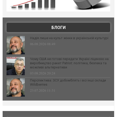
БЛОГИ
Надія лише на культ жінки в українській культурі
06.08.2026 08:49
Чому США не готові передати Україні ліцензію на
виробництво ракет Patriot: політика, безпека та
можливі альтернативи
03.08.2026 20:24
Перспектива: ЗСУ добомблять і всі інші склади
Wildberries
23.07.2026 11:31