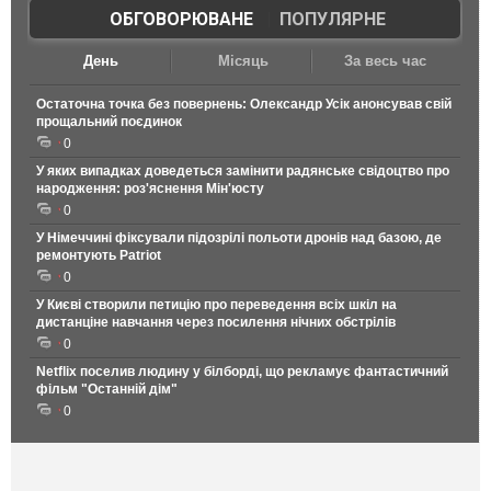
ОБГОВОРЮВАНЕ
|
ПОПУЛЯРНЕ
День
Місяць
За весь час
Остаточна точка без повернень: Олександр Усік анонсував свій
прощальний поєдинок
0
У яких випадках доведеться замінити радянське свідоцтво про
народження: роз'яснення Мін'юсту
0
У Німеччині фіксували підозрілі польоти дронів над базою, де
ремонтують Patriot
0
У Києві створили петицію про переведення всіх шкіл на
дистанціне навчання через посилення нічних обстрілів
0
Netflix поселив людину у білборді, що рекламує фантастичний
фільм "Останній дім"
0