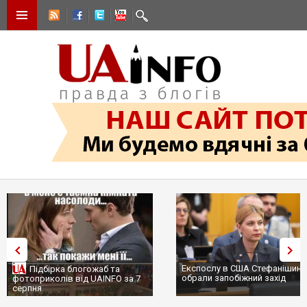
Експослу в США Стефанішині
Підбірка блогожаб та
обрали запобіжний захід
фотоприколів від UAINFO за 7
серпня