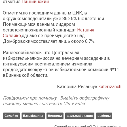
отметил
Пашиинский
.
Отметим,по последним данным ЦИК, в
окружкомеподсчитали уже 86.36% бюллетеней.
Поимеющимся данным, лидером
остаетсяоппозиционный кандидат
Наталия
Солейко
,однако ее преимущество над
Домбровскимсоставляет лишь около 0,7%.
Ранеесообщалось, что Центральная
избирательнаякомиссия на вечернем заседании в
пятницусвоим постановлением изменила
председателяокружной избирательной комиссии №11
вВинницкой области.
Катерина Ризанчук
katerizanch
Повідомити про помилку - Виділіть орфографічну
помилку мишею і натисніть Ctrl + Enter
Солейко
Батьківщина
Винница
фальсификация
выборы
Сподобався матеріал? Сміливо поділися