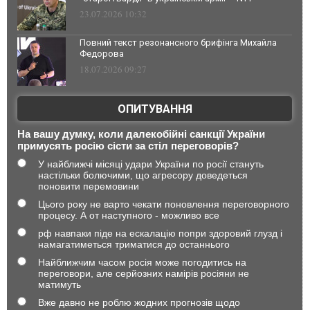
23.07.2026 10:32
Повний текст резонансного брифінга Михайла
Федорова
18.07.2026 09:27
ОПИТУВАННЯ
На вашу думку, коли далекобійні санкції України
примусять росію сісти за стіл переговорів?
У найближчі місяці удари України по росії стануть
настільки болючими, що агресору доведеться
поновити перемовини
Цього року не варто чекати поновлення переговорного
процесу. А от наступного - можливо все
рф навпаки піде на ескалацію попри здоровий глузд і
намагатиметься триматися до останнього
Найближчим часом росія може погодитись на
переговори, але серйозних намірів росіяни не
матимуть
Вже давно не роблю жодних прогнозів щодо