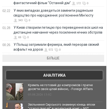
фантастичний фільм "Останній дім"
172
0
У яких випадках доведеться замінити радянське
02:22
свідоцтво про народження: роз'яснення Мін'юсту
343
0
У Києві створили петицію про переведення всіх шкіл на
01:28
дистанціне навчання через посилення нічних обстрілів
69
0
У Польщі затримали фермера, який переорав свіжий
00:26
асфальт на дорозі
572
0
БІЛЬШЕ
АНАЛІТИКА
Кремль не готовий до компромісів і прагне
досягти своїх цілей війною, - Foreign Affairs
03.08.2026 13:02
Звільнення Сирського знаменує кінець епохи
"старої гвардії" в українській армії — NYT