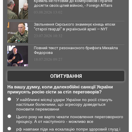
Кремль не готовий до компромісів і прагне
досягти своїх цілей війною, - Foreign Affairs
03.08.2026 13:02
Звільнення Сирського знаменує кінець епохи
"старої гвардії" в українській армії — NYT
23.07.2026 10:32
Повний текст резонансного брифінга Михайла
Федорова
18.07.2026 09:27
ОПИТУВАННЯ
На вашу думку, коли далекобійні санкції України
примусять росію сісти за стіл переговорів?
У найближчі місяці удари України по росії стануть
настільки болючими, що агресору доведеться
поновити перемовини
Цього року не варто чекати поновлення переговорного
процесу. А от наступного - можливо все
рф навпаки піде на ескалацію попри здоровий глузд і