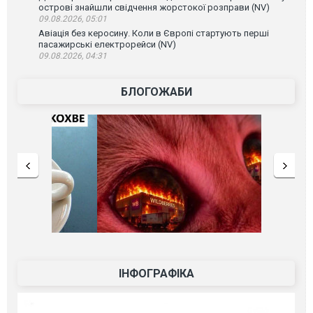
острові знайшли свідчення жорстокої розправи (NV)
09.08.2026, 05:01
Авіація без керосину. Коли в Європі стартують перші
пасажирські електрорейси (NV)
09.08.2026, 04:31
БЛОГОЖАБИ
ІНФОГРАФІКА