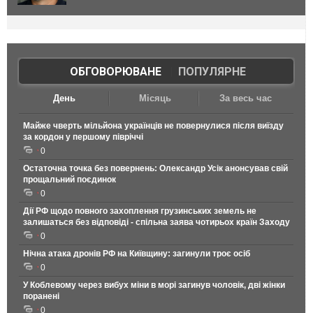
ОБГОВОРЮВАНЕ
|
ПОПУЛЯРНЕ
День
Місяць
За весь час
Майже чверть мільйона українців не повернулися після виїзду
за кордон у першому півріччі
0
Остаточна точка без повернень: Олександр Усік анонсував свій
прощальний поєдинок
0
Дії РФ щодо повного захоплення грузинських земель не
залишаться без відповіді - спільна заява чотирьох країн Заходу
0
Нічна атака дронів РФ на Київщину: загинули троє осіб
0
У Коблевому через вибух міни в морі загинув чоловік, дві жінки
поранені
0