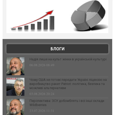
БЛОГИ
Надія лише на культ жінки в українській культурі
06.08.2026 08:49
Чому США не готові передати Україні ліцензію на
виробництво ракет Patriot: політика, безпека та
можливі альтернативи
03.08.2026 20:24
Перспектива: ЗСУ добомблять і всі інші склади
Wildberries
23.07.2026 11:31