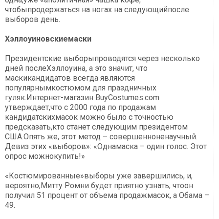
чтобыпродержаться на ногах на следующийпосле
выборов день.
Хэллоуиновскиемаски
Президентские выборыпроводятся через несколько
дней послеХэллоуина, а это значит, что
маскикандидатов всегда являются
популярнымкостюмом для праздничных
гуляк.Интернет-магазин BuyCostumes.com
утверждает,что с 2000 года по продажам
кандидатскихмасок можно было с точностью
предсказать,кто станет следующим президентом
США.Опять же, этот метод – совершенноненаучный.
Девиз этих «выборов»: «Однамаска – один голос. Этот
опрос можнокупить!»
«Костюмированные»выборы уже завершились, и,
вероятно,Митту Ромни будет приятно узнать, чтоон
получил 51 процент от объема продажмасок, а Обама –
49.