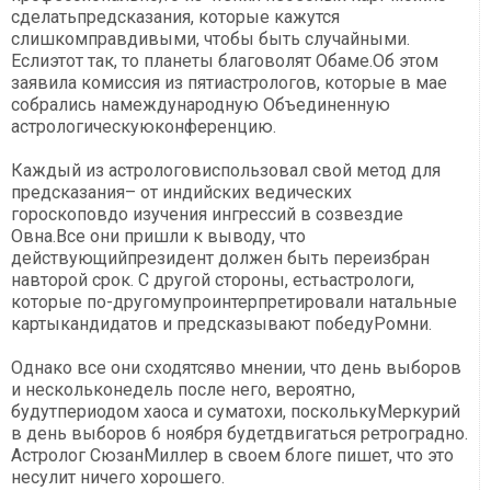
сделатьпредсказания, которые кажутся
слишкомправдивыми, чтобы быть случайными.
Еслиэтот так, то планеты благоволят Обаме.Об этом
заявила комиссия из пятиастрологов, которые в мае
собрались намеждународную Объединенную
астрологическуюконференцию.
Каждый из астрологовиспользовал свой метод для
предсказания– от индийских ведических
гороскоповдо изучения ингрессий в созвездие
Овна.Все они пришли к выводу, что
действующийпрезидент должен быть переизбран
навторой срок. С другой стороны, естьастрологи,
которые по-другомупроинтерпретировали натальные
картыкандидатов и предсказывают победуРомни.
Однако все они сходятсяво мнении, что день выборов
и нескольконедель после него, вероятно,
будутпериодом хаоса и суматохи, посколькуМеркурий
в день выборов 6 ноября будетдвигаться ретроградно.
Астролог СюзанМиллер в своем блоге пишет, что это
несулит ничего хорошего.