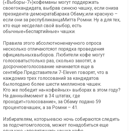
(«Выборы-7»)кофеманы могут поддержать
своегокандидата, выбрав синюю чашку, если ониза
президента-демократаБарака Обаму,или красную –
если они за республиканцаМитта Ромни. Ну а для тех,
кто еще несделал свой выбор, есть
обычные«беспартийные» чашки.
Правила этого абсолютноненаучного опроса
несколько отличаютсяот порядка проведения
официальныхвыборов. Любители кофе могут
голосоватьстолько раз, сколько захотят, а
досрочноеголосование начинается еще в
сентябре.Представители 7-Eleven говорят, что в
каждомиз трех голосований за кандидатов
былоподано более шести миллионов чашек.
Кто же победит на«кофейных» выборах в этом году?
На данныймомент в 34 штатах, где
проходит«голосование», за Обаму подано 59
процентовчашек, а за Ромни – 41.
Избирателям, которыевсю ночь собираются следить
за подсчетомголосов, может понадобиться еще
одна,уже «аполитичная» чашка кофе,