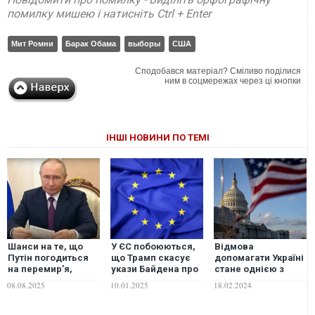
помилку мишею і натисніть Ctrl + Enter
Мит Ромни
Барак Обама
выборы
США
Сподобався матеріал? Сміливо поділися
ним в соцмережах через ці кнопки
ІНШІ НОВИНИ ПО ТЕМІ
Шанси на те, що
У ЄС побоюються,
Відмова
Путін погодиться
що Трамп скасує
допомагати Україні
на перемир’я,
укази Байдена про
стане однією з
"практично
санкції проти Росії,
найбільших
08.08.2025
10.01.2025
18.02.2024
дорівнюють нулю",
- FT
помилок США, –
– Reuters
Bloomberg