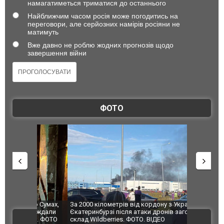
намагатиметься триматися до останнього
Найближчим часом росія може погодитись на
переговори, але серйозних намірів росіяни не
матимуть
Вже давно не роблю жодних прогнозів щодо
завершення війни
ФОТО
по Сумах,
За 2000 кілометрів від кордону з Україною: в
"Мої іграш
траждали
Єкатеринбурзі після атаки дронів загорівся
суперкарів
ВІДЕО
ині. ФОТО
склад Wildberries. ФОТО. ВІДЕО