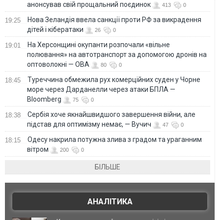
анонсував свій прощальний поєдинок
413
0
Нова Зеландія ввела санкції проти РФ за викрадення
19:25
дітей і кібератаки
26
0
На Херсонщині окупанти розпочали «вільне
19:01
полювання» на автотранспорт за допомогою дронів на
оптоволокні — ОВА
80
0
Туреччина обмежила рух комерційних суден у Чорне
18:45
море через Дарданелли через атаки БПЛА —
Bloomberg
75
0
Сербія хоче якнайшвидшого завершення війни, але
18:38
підстав для оптимізму немає, — Вучич
47
0
Одесу накрила потужна злива з градом та ураганним
18:15
вітром
200
0
БІЛЬШЕ
АНАЛІТИКА