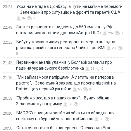
Україна не піде з Донбасу, а Путін не матиме перемоги
23:21
— Зеленський про ситуацію на фронті та гарантії США
82
0
Здатен розвивати швидкість до 560 км/год - у РФ
22:49
похвалилися зенітним дроном «Астра-ППО»
292
0
Вибух у московському ресторані: померла ще одна
22:22
родичка російського генерала Чайка, - росЗМІ
259
0
Первинний аналіз уламків: у Болгарії заявили про
21:42
падіння українського безпілотника
88
0
"Ми займаємося папірцями. А летить не паперова
21:18
ракета", - Зеленський заявив, що просив ліцензії на
Patriot ще у перший рік війни
55
0
"Зробимо все, що в наших силах", - Вучич обіцяв
20:39
Зеленському підтримку
60
0
ВМС ЗСУ знищили російські об'єкти та обладнання
20:16
спецназу на буровій установці «Сиваш»
83
0
Остаточна точка без повернень: Олександр Усік
19:50