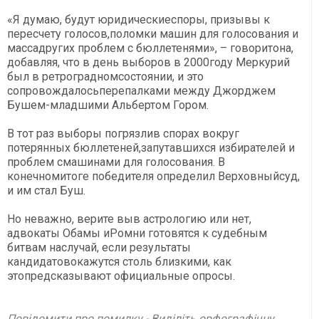
«Я думаю, будут юридическиеспоры, призывы к
пересчету голосов,поломки машин для голосования и
массадругих проблем с бюллетенями», – говоритона,
добавляя, что в день выборов в 2000году Меркурий
был в ретроградномсостоянии, и это
сопровождалосьперепалками между Джорджем
Бушем-младшими Альбертом Гором.
В тот раз выборы погрязлив спорах вокруг
потерянных бюллетеней,запутавшихся избирателей и
проблем смашинами для голосования. В
конечномитоге победителя определил Верховныйсуд,
и им стал Буш.
Но неважно, верите выв астрологию или нет,
адвокаты Обамы иРомни готовятся к судебным
битвам наслучай, если результаты
кандидатовокажутся столь близкими, как
этопредсказывают официальные опросы.
Повідомити про помилку - Виділіть орфографічну