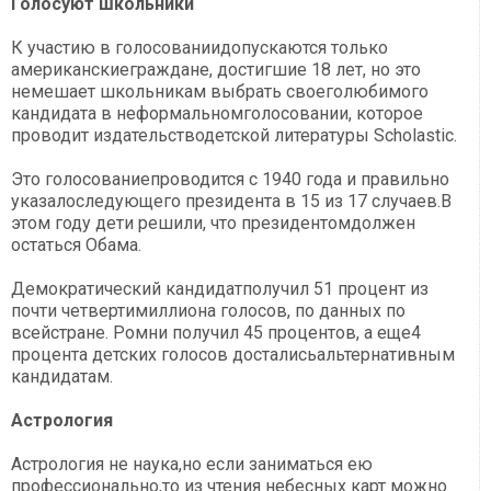
Голосуют школьники
К участию в голосованиидопускаются только
американскиеграждане, достигшие 18 лет, но это
немешает школьникам выбрать своеголюбимого
кандидата в неформальномголосовании, которое
проводит издательстводетской литературы Scholastic.
Это голосованиепроводится с 1940 года и правильно
указалоследующего президента в 15 из 17 случаев.В
этом году дети решили, что президентомдолжен
остаться Обама.
Демократический кандидатполучил 51 процент из
почти четвертимиллиона голосов, по данных по
всейстране. Ромни получил 45 процентов, а еще4
процента детских голосов досталисьальтернативным
кандидатам.
Астрология
Астрология не наука,но если заниматься ею
профессионально,то из чтения небесных карт можно