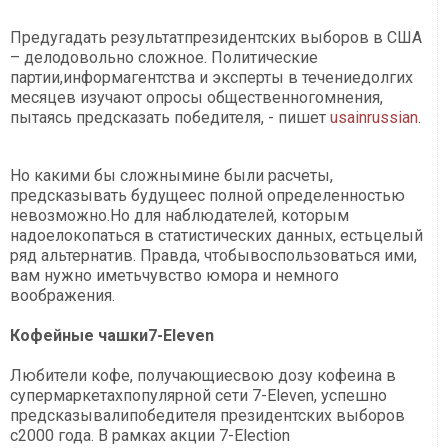
Предугадать результатпрезидентских выборов в США
– делодовольно сложное. Политические
партии,информагентства и эксперты в течениедолгих
месяцев изучают опросы общественногомнения,
пытаясь предсказать победителя, - пишет
usainrussian
.
Но какими бы сложнымине были расчеты,
предсказывать будущеес полной определенностью
невозможно.Но для наблюдателей, которым
надоелокопаться в статистических данных, естьцелый
ряд альтернатив. Правда, чтобывоспользоваться ими,
вам нужно иметьчувство юмора и немного
воображения.
Кофейные чашки7-Eleven
Любители кофе, получающиесвою дозу кофеина в
супермаркетахпопулярной сети 7-Eleven, успешно
предсказывалипобедителя президентских выборов
с2000 года. В рамках акции 7-Election