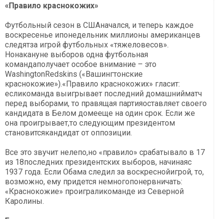
«Правило краснокожих»
Футбольный сезон в СШАначался, и теперь каждое
воскресенье ипонедельник миллионы американцев
следятза игрой футбольных «тяжеловесов».
Нонакануне выборов одна футбольная
командаполучает особое внимание – это
WashingtonRedskins («Вашингтонские
краснокожие»).«Правило краснокожих» гласит:
есликоманда выигрывает последний домашнийматч
перед выборами, то правящая партияоставляет своего
кандидата в Белом домееще на один срок. Если же
она проигрывает,то следующим президентом
становитсякандидат от оппозиции.
Все это звучит нелепо,но «правило» срабатывало в 17
из 18последних президентских выборов, начинаяс
1937 года. Если Обама следил за воскреснойигрой, то,
возможно, ему придется немногопонервничать:
«Краснокожие» проиграликоманде из Северной
Каролины.