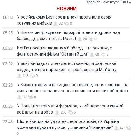
Правила коментування ! »
НОВИНИ
У російському Бєлгороді вночі пролунала серія
06:33
потужних вибухів
32
0
У Німеччині фіксували підозрілі польоти дронів над
05:25
базою, де ремонтують Patriot
20
0
Netflix поселив людину у білборді, що рекламує
03:28
фантастичний фільм "Останній дім"
60
0
У яких випадках доведеться замінити радянське
02:22
свідоцтво про народження: роз'яснення Мін'юсту
143
0
У Києві створили петицію про переведення всіх шкіл на
01:28
дистанціне навчання через посилення нічних обстрілів
30
0
У Польщі затримали фермера, який переорав свіжий
00:26
асфальт на дорозі
260
0
Шість хвилин на удар: експерт розповів, як Україна
23:48
може знищувати пускові установки "Іскандерів"
670
0