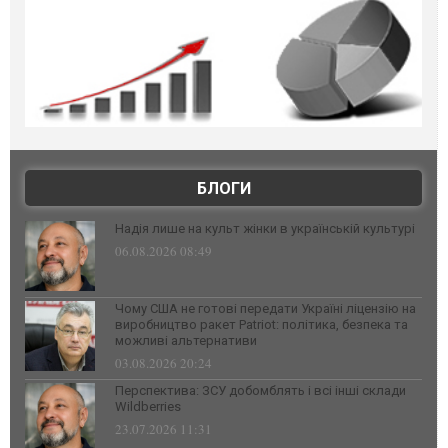
БЛОГИ
Надія лише на культ жінки в українській культурі
06.08.2026 08:49
Чому США не готові передати Україні ліцензію на
виробництво ракет Patriot: політика, безпека та
можливі альтернативи
03.08.2026 20:24
Перспектива: ЗСУ добомблять і всі інші склади
Wildberries
23.07.2026 11:31