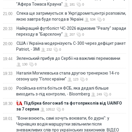
"Афера Томаса Крауна"
181
0
Спека ще затримується: в Укргідрометцентрі розповіли,
21:00
якою завтра буде погода в Україні
534
0
Найкращий футболіст ЧС-2026 відмовив "Реалу" заради
20:33
переходу в "Барселону"
207
0
США і Україна модернізують С-300 через дефіцит ракет
20:00
Patriot, - ЗМІ
232
0
Зеленський прибув до Сербії на важливі перемовини
19:44
130
0
Наталія Могилевська стала другою тренеркою 14-го
19:33
сезону шоу "Голос країни"
123
0
Російська еліта боїться ФСБ, яка дедалі більше
19:00
виходить з-під контролю, - Bloomberg
249
0
Підбірка блогожаб та фотоприколів від UAINFO
18:30
за 7 серпня
10512
0
"Вони воюють, самі хочуть воювати, бо дурні": у
18:01
Чернівцях водія маршрутки звільнили після
зневажливих слів про українських захисників. ВІДЕО