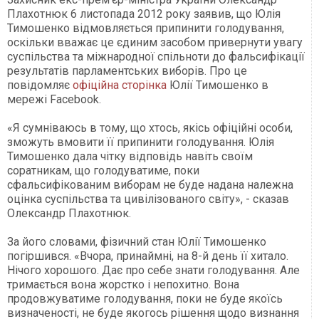
Плахотнюк 6 листопада 2012 року заявив, що Юлія
Тимошенко відмовляється припинити голодування,
оскільки вважає це єдиним засобом привернути увагу
суспільства та міжнародної спільноти до фальсифікації
результатів парламентських виборів. Про це
повідомляє
офіційна сторінка
Юлії Тимошенко в
мережі Facebook.
«Я сумніваюсь в тому, що хтось, якісь офіційні особи,
зможуть вмовити її припинити голодування. Юлія
Тимошенко дала чітку відповідь навіть своїм
соратникам, що голодуватиме, поки
сфальсифікованим виборам не буде надана належна
оцінка суспільства та цивілізованого світу», - сказав
Олександр Плахотнюк.
За його словами, фізичний стан Юлії Тимошенко
погіршився. «Вчора, принаймні, на 8-й день її хитало.
Нічого хорошого. Дає про себе знати голодування. Але
тримається вона жорстко і непохитно. Вона
продовжуватиме голодування, поки не буде якоїсь
визначеності, не буде якогось рішення щодо визнання