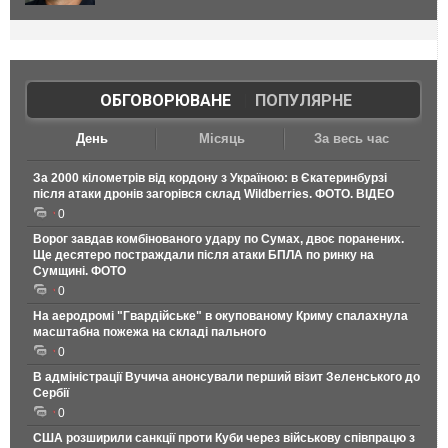
ОБГОВОРЮВАНЕ
|
ПОПУЛЯРНЕ
День
Місяць
За весь час
За 2000 кілометрів від кордону з Україною: в Єкатеринбурзі
після атаки дронів загорівся склад Wildberries. ФОТО. ВІДЕО
0
Ворог завдав комбінованого удару по Сумах, двоє поранених.
Ще десятеро постраждали після атаки БПЛА по ринку на
Сумщині. ФОТО
0
На аеродромі "Гвардійське" в окупованому Криму спалахнула
масштабна пожежа на складі пального
0
В адміністрації Вучича анонсували перший візит Зеленського до
Сербії
0
США розширили санкції проти Куби через військову співпрацю з