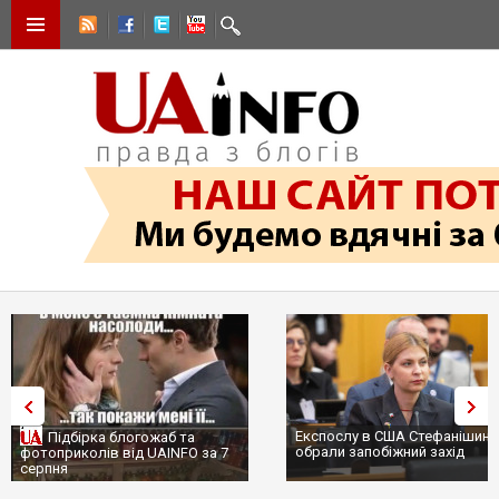
Експослу в США Стефанішині
Підбірка блогожаб та
обрали запобіжний захід
фотоприколів від UAINFO за 7
серпня