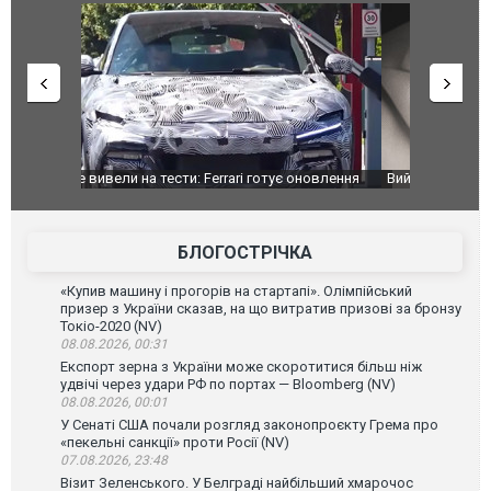
оновлення
Вийшов трейлер нової екранізації легендарного
Зеленський
фільму "Афера Томаса Крауна"
перемовин
БЛОГОСТРІЧКА
«Купив машину і прогорів на стартапі». Олімпійський
призер з України сказав, на що витратив призові за бронзу
Токіо-2020 (NV)
08.08.2026, 00:31
Експорт зерна з України може скоротитися більш ніж
удвічі через удари РФ по портах — Bloomberg (NV)
08.08.2026, 00:01
У Сенаті США почали розгляд законопроєкту Грема про
«пекельні санкції» проти Росії (NV)
07.08.2026, 23:48
Візит Зеленського. У Белграді найбільший хмарочос