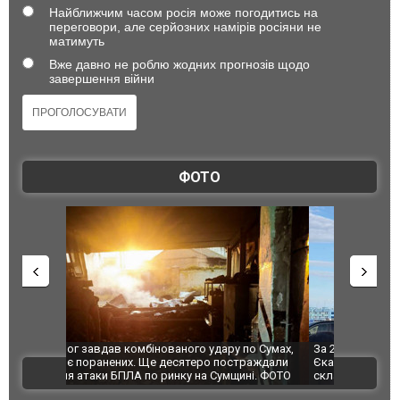
Найближчим часом росія може погодитись на
переговори, але серйозних намірів росіяни не
матимуть
Вже давно не роблю жодних прогнозів щодо
завершення війни
ФОТО
по Сумах,
За 2000 кілометрів від кордону з Україною: в
"Мої іграш
траждали
Єкатеринбурзі після атаки дронів загорівся
суперкарів
ВІДЕО
ині. ФОТО
склад Wildberries. ФОТО. ВІДЕО