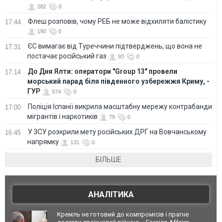
282
0
Флеш розповів, чому РЕБ не може відхиляти балістику
17:44
190
0
ЄС вимагає від Туреччини підтверджень, що вона не
17:31
постачає російський газ
93
0
До Дня Ялти: оператори "Group 13" провели
17:14
морський парад біля південного узбережжя Криму, -
ГУР
574
0
Поліція Іспанії викрила масштабну мережу контрабанди
17:00
мігрантів і наркотиків
79
0
У ЗСУ розкрили мету російських ДРГ на Вовчанському
16:45
напрямку
131
0
БІЛЬШЕ
АНАЛІТИКА
Кремль не готовий до компромісів і прагне