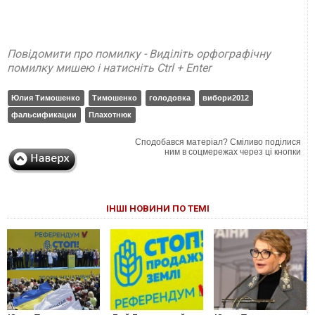
Повідомити про помилку - Виділіть орфографічну
помилку мишею і натисніть Ctrl + Enter
Юлия Тимошенко
Тимошенко
голодовка
вибори2012
фальсификации
Плахотнюк
Сподобався матеріал? Сміливо поділися
ним в соцмережах через ці кнопки
ІНШІ НОВИНИ ПО ТЕМІ