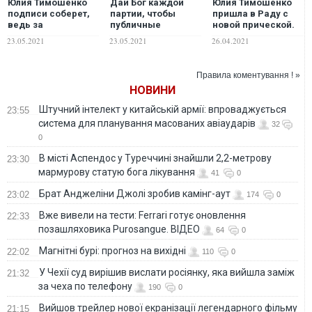
Юлия Тимошенко
Дай Бог каждой
Юлия Тимошенко
подписи соберет,
партии, чтобы
пришла в Раду с
ведь за
публичные
новой прической.
проведение
декларации всегда
ФОТО
23.05.2021
23.05.2021
26.04.2021
референдума по
совпадали с
земле выступает
позитивными
77% украинцев, –
действиями, –
Правила коментування ! »
Кочетков
Чаплыга о старте
НОВИНИ
референдума
против
Штучний інтелект у китайській армії: впроваджується
23:55
распродажи земли
система для планування масованих авіаударів
32
0
В місті Аспендос у Туреччині знайшли 2,2-метрову
23:30
мармурову статую бога лікування
41
0
Брат Анджеліни Джолі зробив камінг-аут
23:02
174
0
Вже вивели на тести: Ferrari готує оновлення
22:33
позашляховика Purosangue. ВІДЕО
64
0
Магнітні бурі: прогноз на вихідні
22:02
110
0
У Чехії суд вирішив вислати росіянку, яка вийшла заміж
21:32
за чеха по телефону
190
0
Вийшов трейлер нової екранізації легендарного фільму
21:15