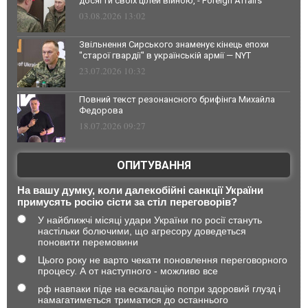
досягти своїх цілей війною, - Foreign Affairs
03.08.2026 13:02
Звільнення Сирського знаменує кінець епохи
"старої гвардії" в українській армії — NYT
23.07.2026 10:32
Повний текст резонансного брифінга Михайла
Федорова
18.07.2026 09:27
ОПИТУВАННЯ
На вашу думку, коли далекобійні санкції України
примусять росію сісти за стіл переговорів?
У найближчі місяці удари України по росії стануть
настільки болючими, що агресору доведеться
поновити перемовини
Цього року не варто чекати поновлення переговорного
процесу. А от наступного - можливо все
рф навпаки піде на ескалацію попри здоровий глузд і
намагатиметься триматися до останнього