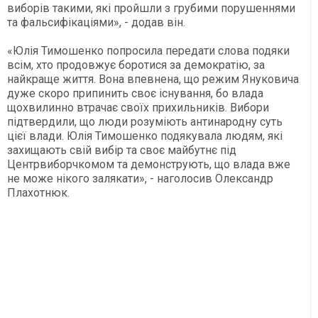
виборів такими, які пройшли з грубими порушеннями
та фальсифікаціями», - додав він.
«Юлія Тимошенко попросила передати слова подяки
всім, хто продовжує боротися за демократію, за
найкраще життя. Вона впевнена, що режим Януковича
дуже скоро припинить своє існування, бо влада
щохвилинно втрачає своїх прихильників. Вибори
підтвердили, що люди розуміють антинародну суть
цієї влади. Юлія Тимошенко подякувала людям, які
захищають свій вибір та своє майбутнє під
Центрвиборчкомом та демонструють, що влада вже
не може нікого залякати», - наголосив Олександр
Плахотнюк.