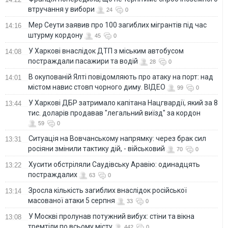
втручання у вибори
24
0
Мер Сеути заявив про 100 загиблих мігрантів під час
14:16
штурму кордону
45
0
У Харкові внаслідок ДТП з міським автобусом
14:08
постраждали пасажири та водій
28
0
В окупованій Ялті повідомляють про атаку на порт: над
14:01
містом навис стовп чорного диму. ВІДЕО
99
0
У Харкові ДБР затримало капітана Нацгвардії, який за 8
13:44
тис. доларів продавав "легальний виїзд" за кордон
59
0
Ситуація на Вовчанському напрямку: через брак сил
13:31
росіяни змінили тактику дій, - військовий
70
0
Хусити обстріляли Саудівську Аравію: одинадцять
13:22
постраждалих
63
0
Зросла кількість загиблих внаслідок російської
13:14
масованої атаки 5 серпня
33
0
У Москві пролунав потужний вибух: стіни та вікна
13:08
тремтіли по всьому місту
442
0