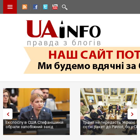
Експослу в США Стефанішиній
Трамп не передасть Україні
обрали запобіжний захід
сотні ракет до Patriot, бо у С
...