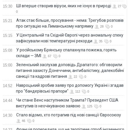
ШІ вперше створив віруси, яких не існує в природі
15:30
27
0
Атак стає більше, просування - нема: Трегубов розповів
15:21
про ситуацію на Лиманському напрямку
28
0
У Центральній та Східній Європі через аномальну спеку
15:15
зафіксували нові температурні рекорди
35
0
У російському Брянську спалахнула пожежа, горять
15:08
склади — ЗМІ
67
0
Зеленський заслухав доповідь Драпатого: обговорили
15:00
питання захисту Донеччини, антибалістику, далекобійні
санкції та кадрові питання
22
0
Навроцький зробив заяву про допомогу Україні і згадав
14:52
про "бандерівські прапори"
112
0
Чи стане Венс наступником Трампа? Президент США
14:44
виступив із неочікуваною заявою
125
0
Стало відомо, хто потрапив під нові санкції Євросоюзу
14:30
46
0
Франція попередила, що не терпітиме спроб іноземного
14:22