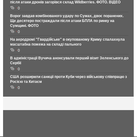
після атаки дронів загорівся склад Wildberries. ФОТО. ВІДЕО
0
Ворог завдав комбінованого удару по Сумах, двоє поранених.
Ще десятеро постраждали після атаки БПЛА по ринку на
Сумщині. ФОТО
0
На аеродромі "Гвардійське" в окупованому Криму спалахнула
масштабна пожежа на складі пального
0
В адміністрації Вучича анонсували перший візит Зеленського до
Сербії
0
США розширили санкції проти Куби через військову співпрацю з
Росією та Китаєм
0