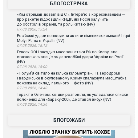
БЛОГОСТРІЧКА
«Кім отримав дозвіл від Сі». Інтерв'ю з кореєзнавецем —
про ракетні підрозділи КНДР, які Росія залучить
до обстрілів України, та роль Китаю (NV)
07.08.2026, 15:24
Російські удари пошкодили активи німецьких компаній Liqui
Moly і Puma в Україні (NV)
07.08.2026, 15:12
Генсек ООН засудив масовані атаки РФ по Києву, але
вважає «ескалацією» далекобійні удари України по Росії
(NV)
07.08.2026, 15:00
«Полум'я світило на кілька кілометрів». На аеродромі
Гвардійське в окупованому Криму спалахнула масштабна
пожежа на складі пального — фото (NV)
07.08.2026, 14:48
Теракт в Оленівці: свідки розповіли, як укладалися списки
полонених для «бараку-200», де стався вибух (NV)
07.08.2026, 14:36
БЛОГОЖАБИ