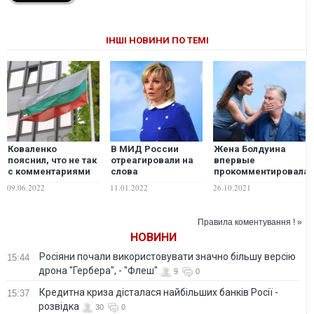
ІНШІ НОВИНИ ПО ТЕМІ
Коваленко
В МИД России
Жена Болдуина
пояснил, что не так
отреагировали на
впервые
с комментариями
слова
прокомментировала
относительно
евродепутата,
убийство украинки
09.06.2022
11.01.2022
26.10.2021
позиции Болгарии
пригрозившего
Гатчинс
по вопросу
дать России "по
поставок оружия
яйцам"
Правила коментування ! »
Украине
НОВИНИ
Росіяни почали використовувати значно більшу версію
15:44
дрона "Гербера", - "Флеш"
9
0
Кредитна криза дісталася найбільших банків Росії -
15:37
розвідка
30
0