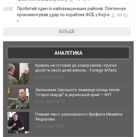
Пробитий один із найзахищеніших районів: Плетенчук
13:02
прокоментував удар по кораблях ФСБ у Керчі
202
0
БІЛЬШЕ
АНАЛІТИКА
Кремль не готовий до компромісів і прагне
досягти своїх цілей війною, - Foreign Affairs
03.08.2026 13:02
Звільнення Сирського знаменує кінець епохи
"старої гвардії" в українській армії — NYT
23.07.2026 10:32
Повний текст резонансного брифінга Михайла
Федорова
18.07.2026 09:27