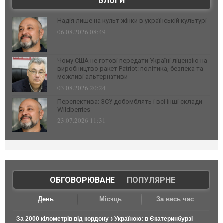
БЛОГИ
Надія лише на культ жінки в українській культурі
06.08.2026 08:49
Чому США не готові передати Україні ліцензію на
виробництво ракет Patriot: політика, безпека та
можливі альтернативи
03.08.2026 20:24
Перспектива: ЗСУ добомблять і всі інші склади
Wildberries
23.07.2026 11:31
ОБГОВОРЮВАНЕ
|
ПОПУЛЯРНЕ
День
Місяць
За весь час
За 2000 кілометрів від кордону з Україною: в Єкатеринбурзі