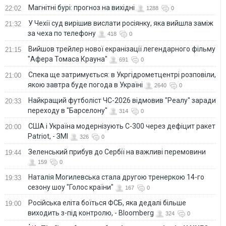
Магнітні бурі: прогноз на вихідні
22:02
1288
0
У Чехії суд вирішив вислати росіянку, яка вийшла заміж
21:32
за чеха по телефону
418
0
Вийшов трейлер нової екранізації легендарного фільму
21:15
"Афера Томаса Крауна"
691
0
Спека ще затримується: в Укргідрометцентрі розповіли,
21:00
якою завтра буде погода в Україні
2640
0
Найкращий футболіст ЧС-2026 відмовив "Реалу" заради
20:33
переходу в "Барселону"
314
0
США і Україна модернізують С-300 через дефіцит ракет
20:00
Patriot, - ЗМІ
326
0
Зеленський прибув до Сербії на важливі перемовини
19:44
159
0
Наталія Могилевська стала другою тренеркою 14-го
19:33
сезону шоу "Голос країни"
167
0
Російська еліта боїться ФСБ, яка дедалі більше
19:00
виходить з-під контролю, - Bloomberg
324
0