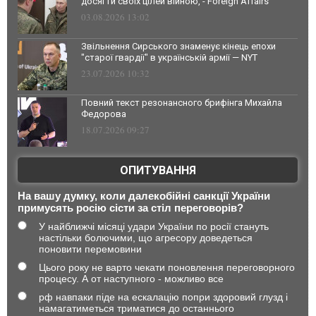
досягти своїх цілей війною, - Foreign Affairs
03.08.2026 13:02
Звільнення Сирського знаменує кінець епохи
"старої гвардії" в українській армії — NYT
23.07.2026 10:32
Повний текст резонансного брифінга Михайла
Федорова
18.07.2026 09:27
ОПИТУВАННЯ
На вашу думку, коли далекобійні санкції України
примусять росію сісти за стіл переговорів?
У найближчі місяці удари України по росії стануть
настільки болючими, що агресору доведеться
поновити перемовини
Цього року не варто чекати поновлення переговорного
процесу. А от наступного - можливо все
рф навпаки піде на ескалацію попри здоровий глузд і
намагатиметься триматися до останнього