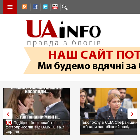
Експослу в США Стефанішиній
Трамп не передасть Україні
обрали запобіжний захід
сотні ракет до Patriot, бо у С
...