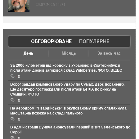
23.07.2026 11:31
ОБГОВОРЮВАНЕ
|
ПОПУЛЯРНЕ
День
Місяць
За весь час
За 2000 кілометрів від кордону з Україною: в Єкатеринбурзі
після атаки дронів загорівся склад Wildberries. ФОТО. ВІДЕО
0
Ворог завдав комбінованого удару по Сумах, двоє поранених.
Ще десятеро постраждали після атаки БПЛА по ринку на
Сумщині. ФОТО
0
На аеродромі "Гвардійське" в окупованому Криму спалахнула
масштабна пожежа на складі пального
0
В адміністрації Вучича анонсували перший візит Зеленського до
Сербії
0