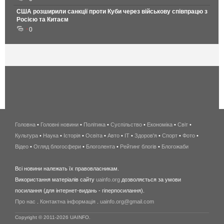
США розширили санкції проти Куби через військову співпрацю з
Росією та Китаєм
0
Головна
•
Головні новини
•
Політика
•
Суспільство
•
Економіка
беспроводной
•
Світ
•
Культура
•
Наука
•
Історія
•
Освіта
•
Авто
•
IT
•
Здоров'я
интернет
•
Спорт
•
Фото
•
Відео
•
Огляд блогосфери
•
Блоголента
•
Рейтинг блогів
киев
•
Блогожаби
и
Всі новини належать їх правовласникам.
область
Використання матеріалів сайту
uainfo.org
дозволяється за умови
wimax
посилання (для інтернет-видань - гіперпосилання).
интернет
Про нас
.
Контактна інформація
.
uainfo.org@gmail.com
в
киеве
Copyright © 2011-2026 UAINFO.
и