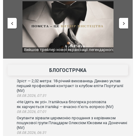
оновлення
Вийшов трейлер нової екранізації легендарного
Зеленський
фільму "Афера Томаса Крауна"
перемовин
БЛОГОСТРІЧКА
Зріст — 2,02 метра: 18-річний вихованець Динамо уклав
перший професійний контракт із клубом еліти Португалії
(NV)
08.08.2026, 07:31
«Не їдять як усі». Італійська блогерка розповіла
як харчуються італійці — вчасно п’ють еспресо (NV)
08.08.2026, 07:01
Окупанти зірвали церемонію прощання з керівником
пошукової групи Плацдарм Олексієм Юковим на Донеччині
(NV)
08.08.2026, 06:31