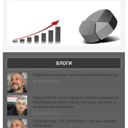
БЛОГИ
Надія лише на культ жінки в українській культурі
06.08.2026 08:49
Чому США не готові передати Україні ліцензію на
виробництво ракет Patriot: політика, безпека та
можливі альтернативи
03.08.2026 20:24
Перспектива: ЗСУ добомблять і всі інші склади
Wildberries