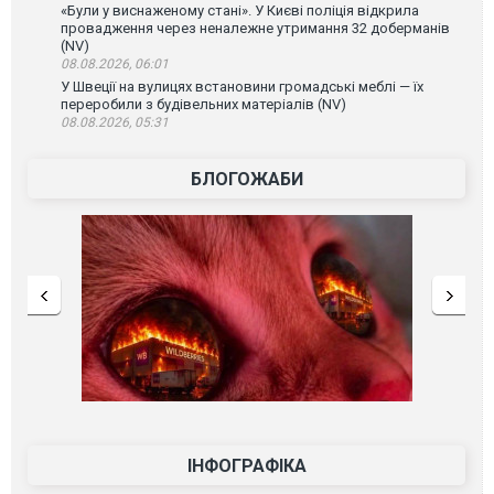
«Були у виснаженому стані». У Києві поліція відкрила
провадження через неналежне утримання 32 доберманів
(NV)
08.08.2026, 06:01
У Швеції на вулицях встановини громадські меблі — їх
переробили з будівельних матеріалів (NV)
08.08.2026, 05:31
БЛОГОЖАБИ
ІНФОГРАФІКА