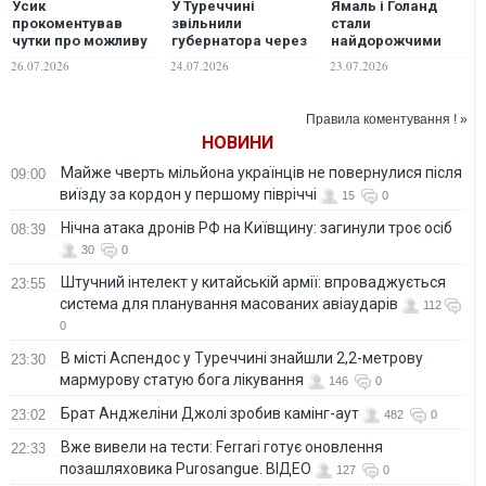
Усик
У Туреччині
Ямаль і Голанд
прокоментував
звільнили
стали
чутки про можливу
губернатора через
найдорожчими
його участь у
фотографії у
футболістами після
26.07.2026
24.07.2026
23.07.2026
виборах
велосипедних
ЧС-2026
президента України
лосинах
Правила коментування ! »
НОВИНИ
Майже чверть мільйона українців не повернулися після
09:00
виїзду за кордон у першому півріччі
15
0
Нічна атака дронів РФ на Київщину: загинули троє осіб
08:39
30
0
Штучний інтелект у китайській армії: впроваджується
23:55
система для планування масованих авіаударів
112
0
В місті Аспендос у Туреччині знайшли 2,2-метрову
23:30
мармурову статую бога лікування
146
0
Брат Анджеліни Джолі зробив камінг-аут
23:02
482
0
Вже вивели на тести: Ferrari готує оновлення
22:33
позашляховика Purosangue. ВІДЕО
127
0