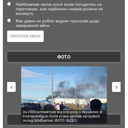
Найближчим часом росія може погодитись на
переговори, але серйозних намірів росіяни не
матимуть
Вже давно не роблю жодних прогнозів щодо
завершення війни
ФОТО
по Сумах,
За 2000 кілометрів від кордону з Україною: в
"Мої іграш
траждали
Єкатеринбурзі після атаки дронів загорівся
суперкарів
ВІДЕО
ині. ФОТО
склад Wildberries. ФОТО. ВІДЕО