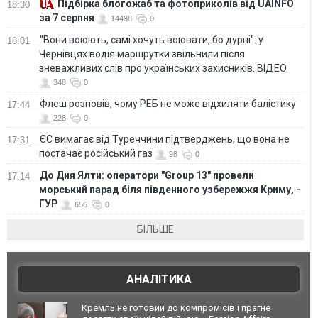
Підбірка блогожаб та фотоприколів від UAINFO
18:30
за 7 серпня
14498
0
"Вони воюють, самі хочуть воювати, бо дурні": у
18:01
Чернівцях водія маршрутки звільнили після
зневажливих слів про українських захисників. ВІДЕО
348
0
Флеш розповів, чому РЕБ не може відхиляти балістику
17:44
228
0
ЄС вимагає від Туреччини підтверджень, що вона не
17:31
постачає російський газ
98
0
До Дня Ялти: оператори "Group 13" провели
17:14
морський парад біля південного узбережжя Криму, -
ГУР
656
0
БІЛЬШЕ
АНАЛІТИКА
Кремль не готовий до компромісів і прагне