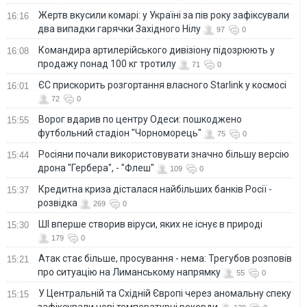
Жертв вкусили комарі: у Україні за пів року зафіксували
16:16
два випадки гарячки Західного Нілу
97
0
Командира артилерійського дивізіону підозрюють у
16:08
продажу понад 100 кг тротилу
71
0
ЄС прискорить розгортання власного Starlink у космосі
16:01
72
0
Ворог вдарив по центру Одеси: пошкоджено
15:55
футбольний стадіон "Чорноморець"
75
0
Росіяни почали використовувати значно більшу версію
15:44
дрона "Гербера", - "Флеш"
109
0
Кредитна криза дісталася найбільших банків Росії -
15:37
розвідка
269
0
ШІ вперше створив віруси, яких не існує в природі
15:30
179
0
Атак стає більше, просування - нема: Трегубов розповів
15:21
про ситуацію на Лиманському напрямку
55
0
У Центральній та Східній Європі через аномальну спеку
15:15