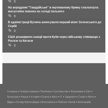
0
На аеродромі "Гвардійське" в окупованому Криму спалахнула
масштабна пожежа на складі пального
0
В адміністрації Вучича анонсували перший візит Зеленського до
Сербії
0
США розширили санкції проти Куби через військову співпрацю з
Росією та Китаєм
0
Головна
•
Головні новини
•
Політика
•
Суспільство
•
Економіка
беспроводной
•
Світ
•
Культура
•
Наука
•
Історія
•
Освіта
•
Авто
•
IT
•
Здоров'я
интернет
•
Спорт
•
Фото
•
Відео
•
Огляд блогосфери
•
Блоголента
•
Рейтинг блогів
киев
•
Блогожаби
и