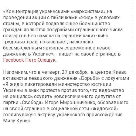
«Концентрация украинскими «марксистами» на
проведении акций с табличками «жид» в условиях
страны, в которой подавляющее большинство
граждан являются полурабами ограниченного числа
олигархов без намека на гарантии каких-либо
трудовых прав, показывает, насколько
бессмысленным является современное левое
движение в Украине», - пишет на своей странице в
Facebook
Петр Олещук.
Напомним, что в четверг, 27 декабря, в центре Киева
активисты левацкого движения «Борьба» с лозунгами
«Я жид!» пикетировали министерство юстиции
Украины в знак протеста против того, что ведомство
не решилось осудить новоиспеченного депутата от
партии «Свобода» Игоря Мирошниченко, обозвавшего
на своей странице в социальной сети «жидовкой»
голливудскую актрису украинского происхождения
Милу Кунис.