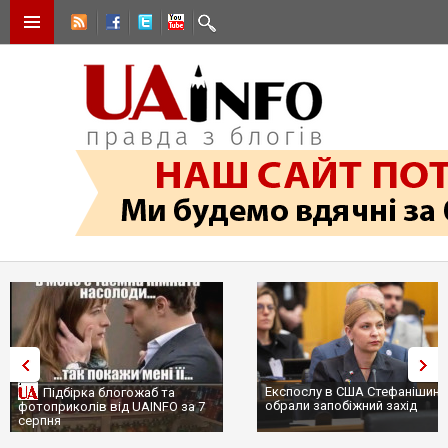
Експослу в США Стефанішині
Підбірка блогожаб та
обрали запобіжний захід
фотоприколів від UAINFO за 7
серпня