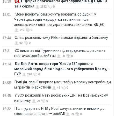
Підбірка блогожаб та фотоприколів від UAINFO
18:30
за 7 серпня
1822
0
"Вони воюють, самі хочуть воювати, бо дурні": у
18:01
Чернівцях водія маршрутки звільнили після
зневажливих слів про українських захисників. ВІДЕО
140
0
Флеш розповів, чому РЕБ не може відхиляти балістику
17:44
90
0
ЄС вимагає від Туреччини підтверджень, що вона не
17:31
постачає російський газ
58
0
До Дня Ялти: оператори "Group 13" провели
17:14
морський парад біля південного узбережжя Криму, -
ГУР
290
0
Поліція Іспанії викрила масштабну мережу контрабанди
17:00
мігрантів і наркотиків
49
0
У ЗСУ розкрили мету російських ДРГ на Вовчанському
16:45
напрямку
90
0
Після ударів по НПЗ у Росії хочуть знизити вимоги до
16:32
якості авіапального — росЗМІ
69
0