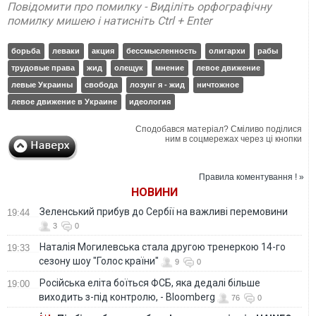
Повідомити про помилку - Виділіть орфографічну
помилку мишею і натисніть Ctrl + Enter
борьба
леваки
акция
бессмысленность
олигархи
рабы
трудовые права
жид
олещук
мнение
левое движение
левые Украины
свобода
лозунг я - жид
ничтожное
левое движение в Украине
идеология
Сподобався матеріал? Сміливо поділися
ним в соцмережах через ці кнопки
Правила коментування ! »
НОВИНИ
Зеленський прибув до Сербії на важливі перемовини
19:44
3
0
Наталія Могилевська стала другою тренеркою 14-го
19:33
сезону шоу "Голос країни"
9
0
Російська еліта боїться ФСБ, яка дедалі більше
19:00
виходить з-під контролю, - Bloomberg
76
0