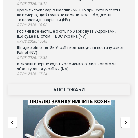
07.08.2026, 18:12
Зробить господарів щасливими. Що принести в гості і
на вечерю, щоб точно не помилитися — бюджетні
та неочевидні варіанти (NV)
07.08.2026, 18:00
Росіяни все частіше бʼють по Харкову FPV-дронами.
Що буде з містом — ВВС Україна (NV)
07.08.2026, 17:48
Швидке рішення. Як Україні компенсувати нестачу ракет
Patriot (NV)
07.08.2026, 17:36
В Україні вперше судять російського військового за
зґвалтування українки (NV)
07.08.2026, 17:24
БЛОГОЖАБИ