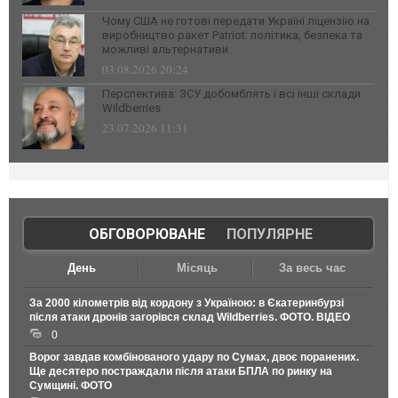
Чому США не готові передати Україні ліцензію на
виробництво ракет Patriot: політика, безпека та
можливі альтернативи
03.08.2026 20:24
Перспектива: ЗСУ добомблять і всі інші склади
Wildberries
23.07.2026 11:31
ОБГОВОРЮВАНЕ
|
ПОПУЛЯРНЕ
День
Місяць
За весь час
За 2000 кілометрів від кордону з Україною: в Єкатеринбурзі
після атаки дронів загорівся склад Wildberries. ФОТО. ВІДЕО
0
Ворог завдав комбінованого удару по Сумах, двоє поранених.
Ще десятеро постраждали після атаки БПЛА по ринку на
Сумщині. ФОТО