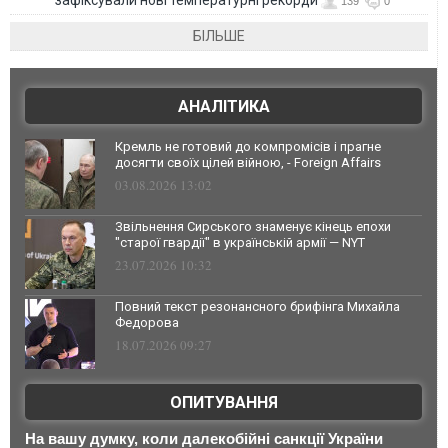
зафіксували нові температурні рекорди
139
0
БІЛЬШЕ
АНАЛІТИКА
Кремль не готовий до компромісів і прагне
досягти своїх цілей війною, - Foreign Affairs
03.08.2026 13:02
Звільнення Сирського знаменує кінець епохи
"старої гвардії" в українській армії — NYT
23.07.2026 10:32
Повний текст резонансного брифінга Михайла
Федорова
18.07.2026 09:27
ОПИТУВАННЯ
На вашу думку, коли далекобійні санкції України