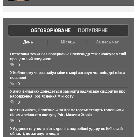
ОБГОВОРЮВАНЕ
|
ПОПУЛЯРНЕ
День
Місяць
За весь час
Остаточна точка без повернень: Олександр Усік анонсував свій
прощальний поєдинок
0
У Коблевому через вибух міни в морі загинув чоловік, дві жінки
поранені
0
У яких випадках доведеться замінити радянське свідоцтво про
народження: роз'яснення Мін'юсту
0
Костянтинівка, Слов'янськ та Краматорськ стануть головними
цілями осіннього наступу РФ - Максим Жорін
0
У будинок влучили п'ять дронів: подробиці удару по Київській
області, де загинули люди