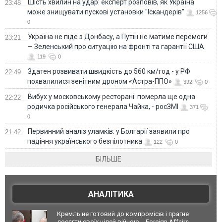
Шість хвилин на удар: експерт розповів, як Україна
23:48
може знищувати пускові установки "Іскандерів"
1256
0
Україна не піде з Донбасу, а Путін не матиме перемоги
23:21
— Зеленський про ситуацію на фронті та гарантії США
119
0
Здатен розвивати швидкість до 560 км/год - у РФ
22:49
похвалилися зенітним дроном «Астра-ППО»
392
0
Вибух у московському ресторані: померла ще одна
22:22
родичка російського генерала Чайка, - росЗМІ
371
0
Первинний аналіз уламків: у Болгарії заявили про
21:42
падіння українського безпілотника
122
0
БІЛЬШЕ
АНАЛІТИКА
Кремль не готовий до компромісів і прагне
досягти своїх цілей війною, - Foreign Affairs