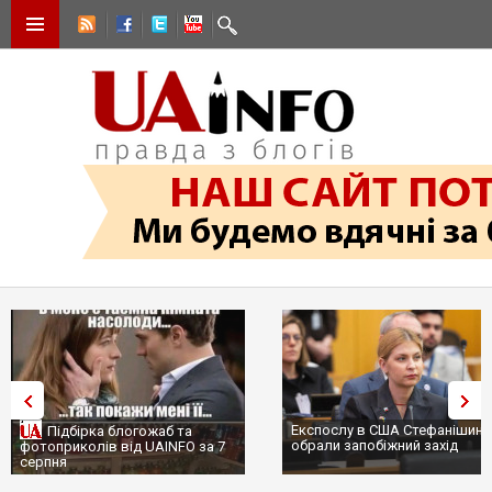
Експослу в США Стефанішині
Підбірка блогожаб та
обрали запобіжний захід
фотоприколів від UAINFO за 7
серпня