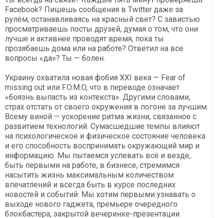
Facebook? Пишешь сообщения в Twitter даже за
рулём, останавливаясь на красный свет? С завистью
просматриваешь посты друзей, думая о том, что они
лучше и активнее проводят время, пока ты
прозябаешь дома или на работе? Ответил на все
вопросы «да»? Ты — болен.
Украину охватила новая фобия XXI века — Fear of
missing out или F.O.M.O, что в переводе означает
«боязнь выпасть из контекста». Другими словами,
страх отстать от своего окружения в погоне за лучшим.
Всему виной — ускорение ритма жизни, связанное с
развитием технологий. Сумасшедшие темпы влияют
на психологическое и физическое состояние человека
и его способность воспринимать окружающий мир и
информацию. Мы пытаемся успевать всё и везде,
быть первыми на работе, в бизнесе, стремимся
насытить жизнь максимальным количеством
впечатлений и всегда быть в курсе последних
новостей и событий. Мы хотим первыми узнавать о
выходе нового гаджета, премьере очередного
блокбастера, закрытой вечеринке-презентации