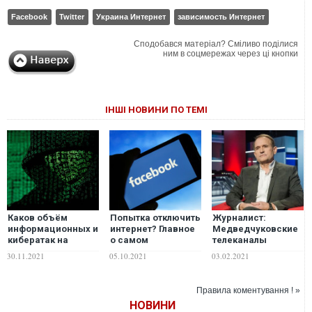
Facebook
Twitter
Украина Интернет
зависимость Интернет
Сподобався матеріал? Сміливо поділися
ним в соцмережах через ці кнопки
ІНШІ НОВИНИ ПО ТЕМІ
Каков объём
Попытка отключить
Журналист:
информационных и
интернет? Главное
Медведчуковские
кибератак на
о самом
телеканалы
Украину?
масштабном сбое
продолжают
30.11.2021
05.10.2021
03.02.2021
в работе Facebook
работу в интернете
Правила коментування ! »
НОВИНИ