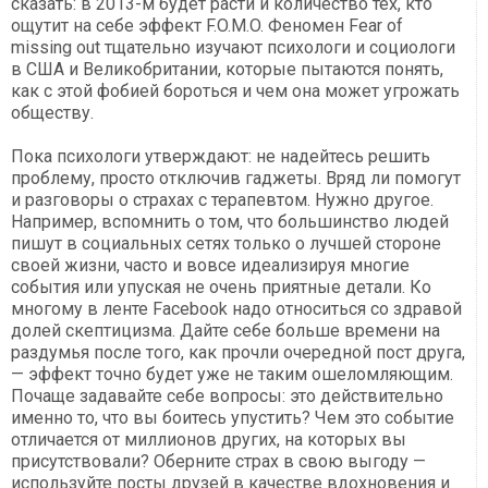
сказать: в 2013-м будет расти и количество тех, кто
ощутит на себе эффект F.O.M.O. Феномен Fear of
missing out тщательно изучают психологи и социологи
в США и Великобритании, которые пытаются понять,
как с этой фобией бороться и чем она может угрожать
обществу.
Пока психологи утверждают: не надейтесь решить
проблему, просто отключив гаджеты. Вряд ли помогут
и разговоры о страхах с терапевтом. Нужно другое.
Например, вспомнить о том, что большинство людей
пишут в социальных сетях только о лучшей стороне
своей жизни, часто и вовсе идеализируя многие
события или упуская не очень приятные детали. Ко
многому в ленте Facebook надо относиться со здравой
долей скептицизма. Дайте себе больше времени на
раздумья после того, как прочли очередной пост друга,
— эффект точно будет уже не таким ошеломляющим.
Почаще задавайте себе вопросы: это действительно
именно то, что вы боитесь упустить? Чем это событие
отличается от миллионов других, на которых вы
присутствовали? Оберните страх в свою выгоду —
используйте посты друзей в качестве вдохновения и