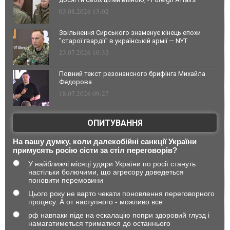
03.08.2026 13:02
Звільнення Сирського знаменує кінець епохи
"старої гвардії" в українській армії — NYT
23.07.2026 10:32
Повний текст резонансного брифінга Михайла
Федорова
18.07.2026 09:27
ОПИТУВАННЯ
На вашу думку, коли далекобійні санкції України
примусять росію сісти за стіл переговорів?
У найближчі місяці удари України по росії стануть
настільки болючими, що агресору доведеться
поновити перемовини
Цього року не варто чекати поновлення переговорного
процесу. А от наступного - можливо все
рф навпаки піде на ескалацію попри здоровий глузд і
намагатиметься триматися до останнього