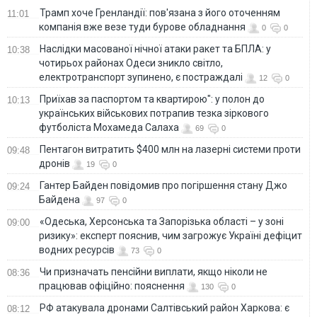
Трамп хоче Гренландії: пов'язана з його оточенням
11:01
компанія вже везе туди бурове обладнання
0
0
Наслідки масованої нічної атаки ракет та БПЛА: у
10:38
чотирьох районах Одеси зникло світло,
електротранспорт зупинено, є постраждалі
12
0
Приїхав за паспортом та квартирою": у полон до
10:13
українських військових потрапив тезка зіркового
футболіста Мохамеда Салаха
69
0
Пентагон витратить $400 млн на лазерні системи проти
09:48
дронів
19
0
Гантер Байден повідомив про погіршення стану Джо
09:24
Байдена
97
0
«Одеська, Херсонська та Запорізька області – у зоні
09:00
ризику»: експерт пояснив, чим загрожує Україні дефіцит
водних ресурсів
73
0
Чи призначать пенсійни виплати, якщо ніколи не
08:36
працював офіційно: пояснення
130
0
РФ атакувала дронами Салтівський район Харкова: є
08:12