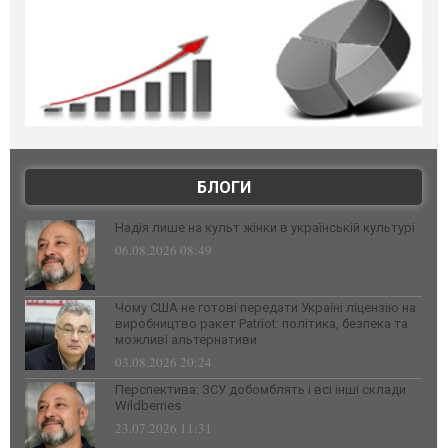
БЛОГИ
Надія лише на культ жінки в українській культурі
06.08.2026 08:49
Чому США не готові передати Україні ліцензію на
виробництво ракет Patriot: політика, безпека та
можливі альтернативи
03.08.2026 20:24
Перспектива: ЗСУ добомблять і всі інші склади
Wildberries
23.07.2026 11:31