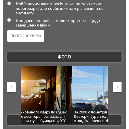
Найближчим часом росія може погодитись на
переговори, але серйозних намірів росіяни не
матимуть
Вже давно не роблю жодних прогнозів щодо
завершення війни
ФОТО
по Сумах,
За 2000 кілометрів від кордону з Україною: в
"Мої іграш
траждали
Єкатеринбурзі після атаки дронів загорівся
суперкарів
ВІДЕО
ині. ФОТО
склад Wildberries. ФОТО. ВІДЕО