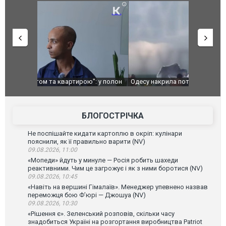
": у полон
Одесу накрила потужна злива з градом та
Вже вивели 
в тезка
ураганним вітром
позашляхов
лаха
БЛОГОСТРІЧКА
Не поспішайте кидати картоплю в окріп: кулінари
пояснили, як її правильно варити (NV)
09.08.2026, 11:00
«Мопеди» йдуть у минуле — Росія робить шахеди
реактивними. Чим це загрожує і як з ними боротися (NV)
09.08.2026, 10:45
«Навіть на вершині Гімалаїв». Менеджер упевнено назвав
переможця бою Ф’юрі — Джошуа (NV)
09.08.2026, 10:30
«Рішення є». Зеленський розповів, скільки часу
знадобиться Україні на розгортання виробництва Patriot