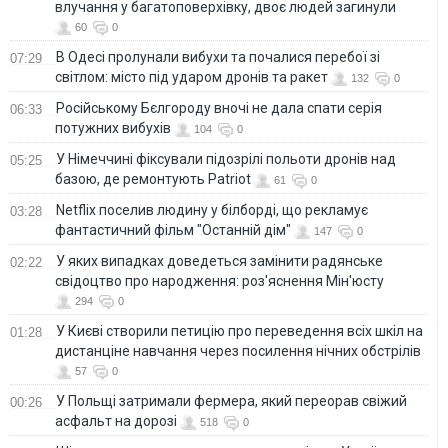
влучання у багатоповерхівку, двоє людей загинули
60
0
В Одесі пролунали вибухи та почалися перебої зі
07:29
світлом: місто під ударом дронів та ракет
132
0
Російському Бєлгороду вночі не дала спати серія
06:33
потужних вибухів
104
0
У Німеччині фіксували підозрілі польоти дронів над
05:25
базою, де ремонтують Patriot
61
0
Netflix поселив людину у білборді, що рекламує
03:28
фантастичний фільм "Останній дім"
147
0
У яких випадках доведеться замінити радянське
02:22
свідоцтво про народження: роз'яснення Мін'юсту
294
0
У Києві створили петицію про переведення всіх шкіл на
01:28
дистанціне навчання через посилення нічних обстрілів
57
0
У Польщі затримали фермера, який переорав свіжий
00:26
асфальт на дорозі
518
0