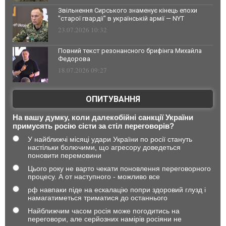
Звільнення Сирського знаменує кінець епохи
"старої гвардії" в українській армії — NYT
23.07.2026 10:32
Повний текст резонансного брифінга Михайла
Федорова
18.07.2026 09:27
ОПИТУВАННЯ
На вашу думку, коли далекобійні санкції України
примусять росію сісти за стіл переговорів?
У найближчі місяці удари України по росії стануть
настільки болючими, що агресору доведеться
поновити перемовини
Цього року не варто чекати поновлення переговорного
процесу. А от наступного - можливо все
рф навпаки піде на ескалацію попри здоровий глузд і
намагатиметься триматися до останнього
Найближчим часом росія може погодитись на
переговори, але серйозних намірів росіяни не