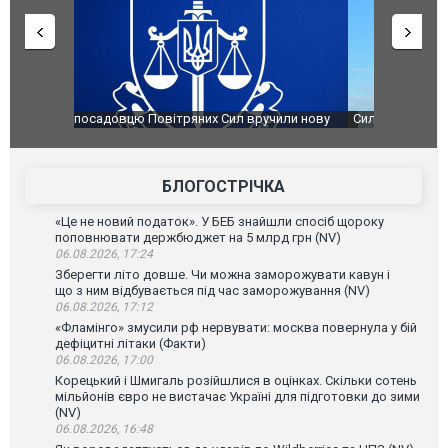
чили нову
Сили оборони уразили Ярославський НПЗ:
Неймар вла
губернатор регіону заявив про наймасштабнішу
"Сантоса".
атаку. ВІДЕО
БЛОГОСТРІЧКА
«Це не новий податок». У БЕБ знайшли спосіб щороку
поповнювати держбюджет на 5 млрд грн (NV)
06.08.2026, 17:24
Зберегти літо довше. Чи можна заморожувати кавун і
що з ним відбувається під час заморожування (NV)
06.08.2026, 17:12
«Фламінго» змусили рф нервувати: москва повернула у бій
дефіцитні літаки (Факти)
06.08.2026, 17:00
Корецький і Шмигаль розійшлися в оцінках. Скільки сотень
мільйонів євро не вистачає Україні для підготовки до зими
(NV)
06.08.2026, 16:48