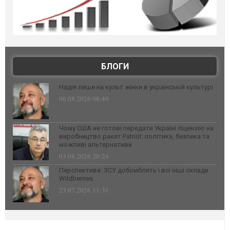
БЛОГИ
Надія лише на культ жінки в українській культурі
06.08.2026 08:49
Чому США не готові передати Україні ліцензію на
виробництво ракет Patriot: політика, безпека та
можливі альтернативи
03.08.2026 20:24
Перспектива: ЗСУ добомблять і всі інші склади
Wildberries
23.07.2026 11:31