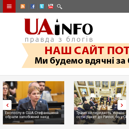
Експослу в США Стефанішиній
Трамп не передасть Україні
обрали запобіжний захід
сотні ракет до Patriot, бо у С
...