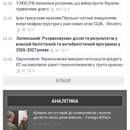
У МЗС РФ зізналися росіянам, що війна проти України
15:08
триватиме довго
223
0
Іран пригрозив країнам Перської затоки знищенням
15:02
енергоінфраструктури у разі нових атак США, - Reuters
38
0
Зеленський: Розраховуємо досягти результатів у
14:55
власній балістичній та антибалістичній програмах у
2026-2027 роках
62
0
Єврокомісія: Україна може використати кошти кредиту
14:46
ЄС на закупівлю ракет-перехоплювачів у третіх країнах
37
0
БІЛЬШЕ
АНАЛІТИКА
Кремль не готовий до компромісів і прагне
досягти своїх цілей війною, - Foreign Affairs
03.08.2026 13:02