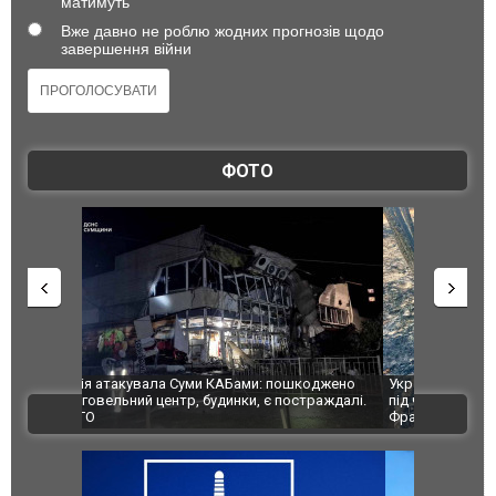
матимуть
Вже давно не роблю жодних прогнозів щодо
завершення війни
ФОТО
шкоджено
Українські надзвичайники врятували козуленя
СБУ за спр
траждалі.
під час ліквідації масштабної лісової пожежі у
Болгарії з
ВІДЕО
Франції
ФОТО