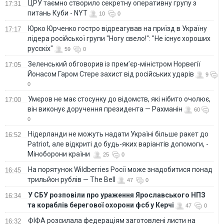
ЦРУ таємно створило секретну оперативну групу з
17:31
питань Куби - NYT
10
0
Юрко Юрченко гостро відреагував на приїзд в Україну
17:17
лідера російської групи "Ногу свело!": "Не існує хороших
русскіх"
59
0
Зеленський обговорив із прем’єр-міністром Норвегії
17:05
Йонасом Гаром Стере захист від російських ударів
9
0
Умєров не має стосунку до відомств, які нібито очолює,
17:00
він виконує доручення президента — Рахманін
60
0
Нідерланди не можуть надати Україні більше ракет до
16:52
Patriot, але відкриті до будь-яких варіантів допомоги, -
Міноборони країни
25
0
На порятунок Wildberries Росії може знадобитися понад
16:45
трильйон рублів — The Bell
47
0
У СБУ розповіли про ураження Ярославського НПЗ
16:34
та кораблів берегової охорони фсб у Керчі
47
0
ФІФА розсилала федераціям заготовлені листи на
16:32