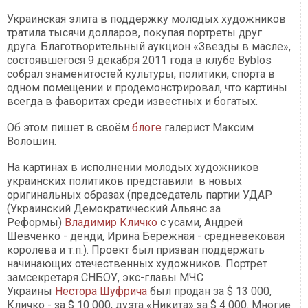
Украинская элита в поддержку молодых художников
тратила тысячи долларов, покупая портреты друг
друга. Благотворительный аукцион «Звезды в масле»,
состоявшегося 9 декабря 2011 года в клубе Byblos
собрал знаменитостей культуры, политики, спорта в
одном помещении и продемонстрировал, что картины
всегда в фаворитах среди известных и богатых.
Об этом пишет в своём
блоге
галерист Максим
Волошин.
На картинах в исполнении молодых художников
украинских политиков представили в новых
оригинальных образах (председатель партии УДАР
(Украинский Демократический Альянс за
Реформы)
Владимир Кличко
с усами, Андрей
Шевченко - денди, Ирина Бережная - средневековая
королева и т.п.). Проект был призван поддержать
начинающих отечественных художников. Портрет
замсекретаря СНБОУ, экс-главы МЧС
Украины
Нестора Шуфрича
был продан за $ 13 000,
Кличко - за $ 10 000, дуэта «Никита» за $ 4 000. Многие