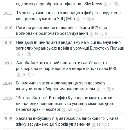
підтримку переобрання Інфантіно - Sky News
53
0
15 років ув’язнення за співпрацю з фсб рф: засуджено
16:22
священнослужителя УПЦ (МП)
67
0
Росіяни розстріляли полоненого бійця ЗСУ біля
16:16
Волновахи: розпочато розслідування
70
0
Невідомі вчинили акт вандалізму на місці вшанування
16:10
загиблих українських воїнів в урочищі Білосток у Польщі
75
0
Азербайджан готовий постачати газ Україні та
16:01
розширювати партнерство в енергетиці, - глава МЗС
32
0
В Німеччині затримали українця за підозрою у
15:44
шпигунстві за оборонним підприємством
52
0
"Вітьок і Зятьок": Віткофф і Кушнер не мають чітко
15:29
визначених повноважень та успіхів у міжнародних
переговорах — експерт
122
0
Заклала вибухівку під автомобіль військового: у Києві
15:15
жінку засуджено до 9 років ув’язнення
86
0