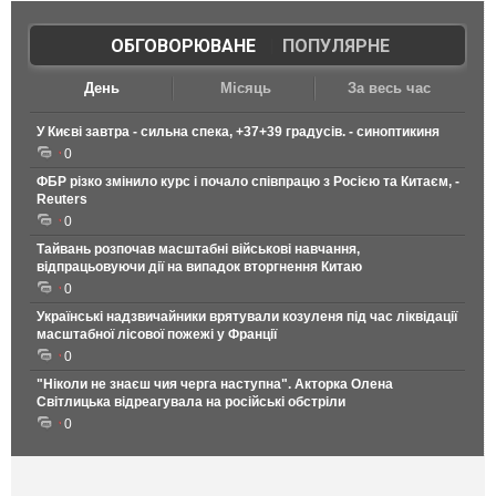
ОБГОВОРЮВАНЕ
|
ПОПУЛЯРНЕ
День
Місяць
За весь час
У Києві завтра - сильна спека, +37+39 градусів. - синоптикиня
0
ФБР різко змінило курс і почало співпрацю з Росією та Китаєм, -
Reuters
0
Тайвань розпочав масштабні військові навчання,
відпрацьовуючи дії на випадок вторгнення Китаю
0
Українські надзвичайники врятували козуленя під час ліквідації
масштабної лісової пожежі у Франції
0
"Ніколи не знаєш чия черга наступна". Акторка Олена
Світлицька відреагувала на російські обстріли
0