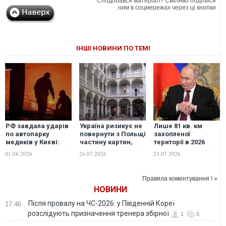
Сподобався матеріал? Сміливо поділися
ним в соцмережах через ці кнопки
ІНШІ НОВИНИ ПО ТЕМІ
РФ завдала ударів
Україна ризикує не
Лише 81 кв. км
по автопарку
повернути з Польщі
захопленої
медиків у Києві:
частину картин,
території в 2026
скільки "швидких"
вивезених під час
році: у Путіна
01.08.2026
26.07.2026
23.07.2026
вигоріло вщент
війни, -
формують хибну
Rzeczpospolita
картину війни — ISW
Правила коментування ! »
НОВИНИ
Після провалу на ЧС-2026: у Південній Кореї
17:46
розслідують призначення тренера збірної
1
0