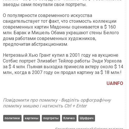
звезды сами покупали свои портреты.
О популярности современного искусства
свидетельствует тот факт, что стоимость коллекции
современных картин Мадонны оценивается в $ 160
млн. Барак и Мишель Обама украшают стены Белого
дома работами современных художников,
предпочитая абстракционизм.
Нетрезвый Хью Грант купил в 2001 году на аукционе
Сотбис портрет Элизабет Тейлор работы Энди Уорхола
за $ 4 млн. Пьяная выходка принесла актеру около $ 14
млн., когда в 2007 году он продал картину за $ 18 млн.!
UAINFO
Повідомити про помилку - Виділіть орфографічну
помилку мишею і натисніть Ctrl + Enter
политики
картины
портреты
Кличко
Шуфрич