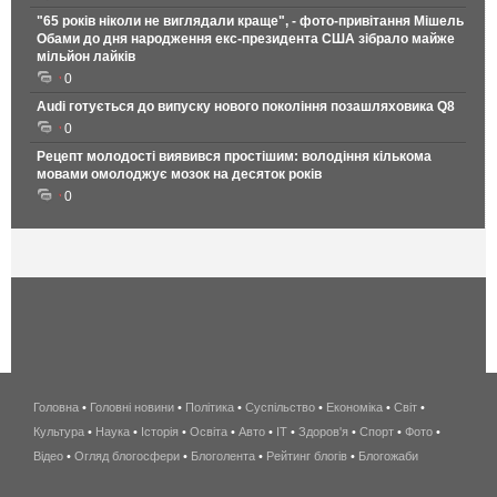
"65 років ніколи не виглядали краще", - фото-привітання Мішель
Обами до дня народження екс-президента США зібрало майже
мільйон лайків
0
Audi готується до випуску нового покоління позашляховика Q8
0
Рецепт молодості виявився простішим: володіння кількома
мовами омолоджує мозок на десяток років
0
Головна
•
Головні новини
•
Політика
•
Суспільство
•
Економіка
беспроводной
•
Світ
•
Культура
•
Наука
•
Історія
•
Освіта
•
Авто
•
IT
•
Здоров'я
интернет
•
Спорт
•
Фото
•
Відео
•
Огляд блогосфери
•
Блоголента
•
Рейтинг блогів
киев
•
Блогожаби
и