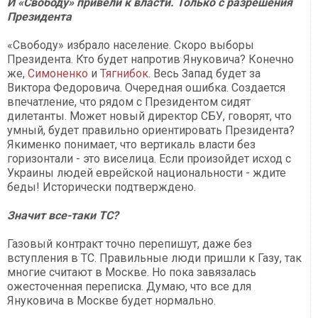
И «Свободу» привели к власти. Только с разрешения
Президента
«Свободу» избрало население. Скоро выборы
Президента. Кто будет напротив Януковича? Конечно
же,
Симоненко
и
Тягнибок
. Весь Запад будет за
Виктора Федоровича. Очередная ошибка. Создается
впечатление, что рядом с Президентом сидят
дилетанты. Может новый директор СБУ, говорят, что
умный, будет правильно ориентировать Президента?
Якименко понимает, что вертикаль власти без
горизонтали - это виселица. Если произойдет исход с
Украины людей еврейской национальности - ждите
беды! Исторически подтверждено.
Значит все-таки ТС?
Газовый контракт точно перепишут, даже без
вступления в ТС. Правильные люди пришли к Газу, так
многие считают в Москве. Но пока завязалась
ожесточенная переписка. Думаю, что все для
Януковича в Москве будет нормально.