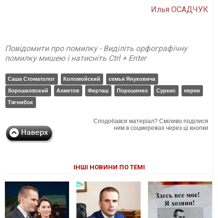
Илья ОСАДЧУК
Повідомити про помилку - Виділіть орфографічну
помилку мишею і натисніть Ctrl + Enter
Саша Стоматолог
Коломойский
семья Януковича
Хорошковский
Ахметов
Фирташ
Порошенко
Суркис
евреи
Тягнибок
Сподобався матеріал? Сміливо поділися
ним в соцмережах через ці кнопки
ІНШІ НОВИНИ ПО ТЕМІ