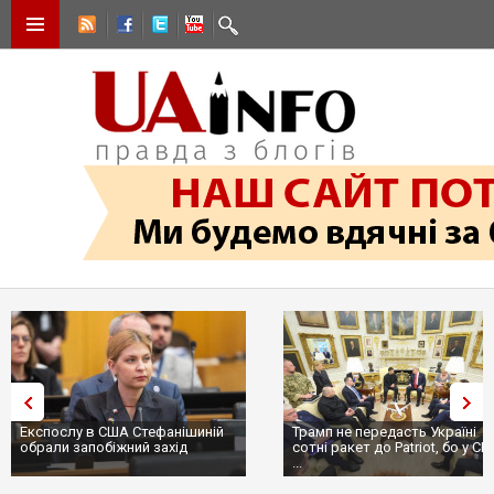
Трамп не передасть Україні
Вибух у ресторані в Москві:
сотні ракет до Patriot, бо у США
ціллю був головком ВКС Росії
...
пр...