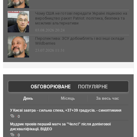
Чому США не готові передати Україні ліцензію на
виробництво ракет Patriot: політика, безпека та
можливі альтернативи
03.08.2026 20:24
Перспектива: ЗСУ добомблять і всі інші склади
Wildberries
23.07.2026 11:31
ОБГОВОРЮВАНЕ
|
ПОПУЛЯРНЕ
День
Місяць
За весь час
У Києві завтра - сильна спека, +37+39 градусів. - синоптикиня
0
Мудрик провів перший матч за "Челсі" після допінгової
дискваліфікації. ВІДЕО
0