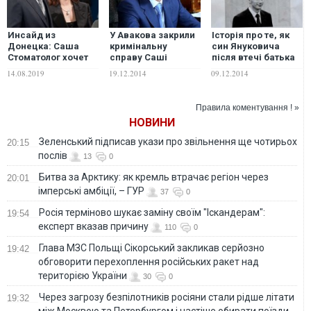
Инсайд из
У Авакова закрили
Історія про те, як
Донецка: Саша
кримінальну
син Януковича
Стоматолог хочет
справу Саші
після втечі батька
все и, скорее
«Стоматолога»
продовжував свій
14.08.2019
19.12.2014
09.12.2014
всего, получит
бізнес в Україні
Правила коментування ! »
НОВИНИ
Зеленський підписав укази про звільнення ще чотирьох
20:15
послів
13
0
Битва за Арктику: як кремль втрачає регіон через
20:01
імперські амбіції, – ГУР
37
0
Росія терміново шукає заміну своїм "Іскандерам":
19:54
експерт вказав причину
110
0
Глава МЗС Польщі Сікорський закликав серйозно
19:42
обговорити перехоплення російських ракет над
територією України
30
0
Через загрозу безпілотників росіяни стали рідше літати
19:32
між Москвою та Петербургом і частіше обирати поїзди