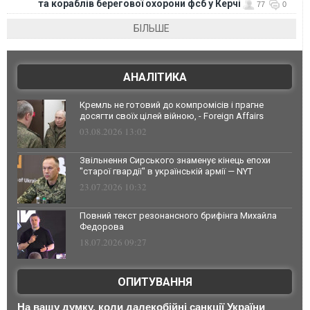
та кораблів берегової охорони фсб у Керчі
77
0
БІЛЬШЕ
АНАЛІТИКА
Кремль не готовий до компромісів і прагне
досягти своїх цілей війною, - Foreign Affairs
03.08.2026 13:02
Звільнення Сирського знаменує кінець епохи
"старої гвардії" в українській армії — NYT
23.07.2026 10:32
Повний текст резонансного брифінга Михайла
Федорова
18.07.2026 09:27
ОПИТУВАННЯ
На вашу думку, коли далекобійні санкції України