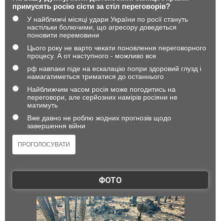
примусять росію сісти за стіл переговорів?
У найближчі місяці удари України по росії стануть
настільки болючими, що агресору доведеться
поновити перемовини
Цього року не варто чекати поновлення переговорного
процесу. А от наступного - можливо все
рф навпаки піде на ескалацію попри здоровий глузд і
намагатиметься триматися до останнього
Найближчим часом росія може погодитись на
переговори, але серйозних намірів росіяни не
матимуть
Вже давно не роблю жодних прогнозів щодо
завершення війни
ФОТО