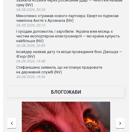
зазнала Rozetka через російський удар — Чечоткін назвав
суму (NV)
06.08.2026, 20:24
Миколенко отримав нового партнера: Евертон підписав
чемпіона Англії з Арсенала (NV)
06.08.2026, 20:12
І сусідам допомогли, і заробили. Україна вже місяць є
чистим експортером електроенергії — які країни купують
найбільше (NV)
06.08.2026, 20:00
Інсайдер назвав дату та місце проведення бою Джошуа —
Ф’юрі (NV)
06.08.2026, 19:48
Стефанішина заявила, що не планує працювати
на державній службі (NV)
06.08.2026, 19:36
БЛОГОЖАБИ