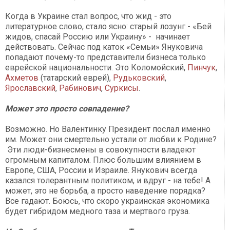
Когда в Украине стал вопрос, что жид - это
литературное слово, стало ясно: старый лозунг - «Бей
жидов, спасай Россию или Украину» - начинает
действовать. Сейчас под каток «Семьи» Януковича
попадают почему-то представители бизнеса только
еврейской национальности. Это Коломойский,
Пинчук
,
Ахметов
(татарский еврей),
Рудьковский
,
Ярославский
,
Рабинович
,
Суркисы
.
Может это просто совпадение?
Возможно. Но Валентинку Президент послал именно
им. Может они смертельно устали от любви к Родине?
Эти люди-бизнесмены в совокупности владеют
огромным капиталом. Плюс большим влиянием в
Европе, США, России и Израиле. Янукович всегда
казался толерантным политиком, и вдруг - на тебе! А
может, это не борьба, а просто наведение порядка?
Все гадают. Боюсь, что скоро украинская экономика
будет гибридом медного таза и мертвого груза.