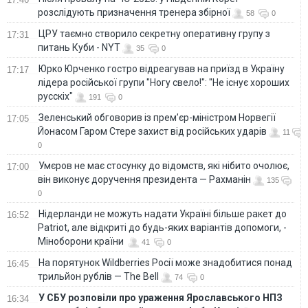
розслідують призначення тренера збірної
58
0
ЦРУ таємно створило секретну оперативну групу з
17:31
питань Куби - NYT
35
0
Юрко Юрченко гостро відреагував на приїзд в Україну
17:17
лідера російської групи "Ногу свело!": "Не існує хороших
русскіх"
191
0
Зеленський обговорив із прем’єр-міністром Норвегії
17:05
Йонасом Гаром Стере захист від російських ударів
11
0
Умєров не має стосунку до відомств, які нібито очолює,
17:00
він виконує доручення президента — Рахманін
135
0
Нідерланди не можуть надати Україні більше ракет до
16:52
Patriot, але відкриті до будь-яких варіантів допомоги, -
Міноборони країни
41
0
На порятунок Wildberries Росії може знадобитися понад
16:45
трильйон рублів — The Bell
74
0
У СБУ розповіли про ураження Ярославського НПЗ
16:34