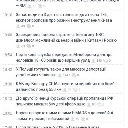
— ЗМІ
13
0
Запас води на 3 дні та готовність до атак на ТЕЦ:
19:16
експерт розповів про ризики знеструмлення Києва
49
0
Засекречена ядерна стратегія Пентагону: NBC
19:00
дізналося можливий сценарій війни з Китаєм і Росією
83
0
Податкова служба передасть Міноборони дані про
18:54
чоловіків 18–60 років: що вирішив уряд
140
0
У Польщі готують закон для масової депортації
18:42
українських чоловіків
1447
0
КАБ від Boeing: у США запустили виробництво бомб
18:30
дальністю понад 550 км
74
0
До другої річниці Курської операції пропаганда РФ
18:13
поширює масштабну дезінформацію
88
0
Наразі пріоритетними цілями HIMARS є далекобійні
18:01
гармати росіян, - військовий
49
0
Після провалу на ЧС-2026: у Південній Кореї
17:46