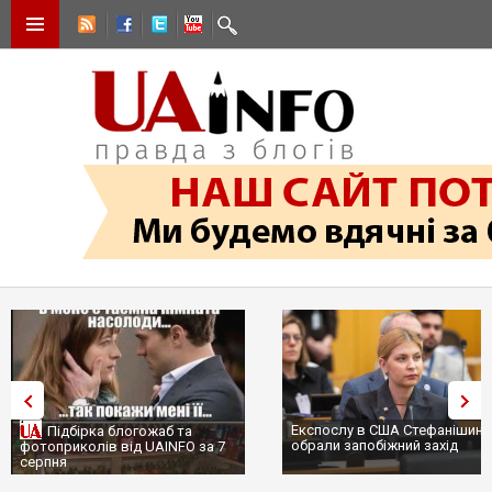
Експослу в США Стефанішиній
Підбірка блогожаб та
обрали запобіжний захід
фотоприколів від UAINFO за 7
серпня