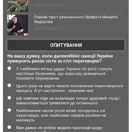
23.07.2026 10:32
Повний текст резонансного брифінга Михайла
Федорова
18.07.2026 09:27
ОПИТУВАННЯ
На вашу думку, коли далекобійні санкції України
примусять росію сісти за стіл переговорів?
У найближчі місяці удари України по росії стануть
настільки болючими, що агресору доведеться
поновити перемовини
Цього року не варто чекати поновлення переговорного
процесу. А от наступного - можливо все
рф навпаки піде на ескалацію попри здоровий глузд і
намагатиметься триматися до останнього
Найближчим часом росія може погодитись на
переговори, але серйозних намірів росіяни не
матимуть
Вже давно не роблю жодних прогнозів щодо