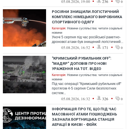
•
•
05.08.2026, 19:00
236
0
РОСІЯНИ ЗНИЩИЛИ ЛОГІСТИЧНИЙ
КОМПЛЕКС НІМЕЦЬКОГО ВИРОБНИКА
СПОРТИВНОГО ОДЯГУ
Категорія:
Новини суспільства: читати соціальні
новини
Уночі 5 серпня під час російської ракетно-
дронової атаки був знищений логістичний...
•
•
05.08.2026, 16:52
171
0
"КРИМСЬКИЙ РУБИЛЬНИК OFF":
"МАДЯР" ДОПОВІВ ПРО НОВІ
УРАЖЕННЯ НА ТОТ. ВІДЕО
Категорія:
Новини суспільства: читати соціальні
новини
Під час операції "Кримський рубильник off"
протягом 4-5 серпня Сили безпілотних
систем...
•
•
05.08.2026, 16:32
326
0
ІНФОРМАЦІЯ ПРО ТЕ, ЩО ПІД ЧАС
МАСОВАНОЇ АТАКИ ПОШКОДЖЕНЬ
ЗАЗНАЛА БОРТНИЦЬКА СТАНЦІЯ
АЕРАЦІЇ В КИЄВІ - ФЕЙК