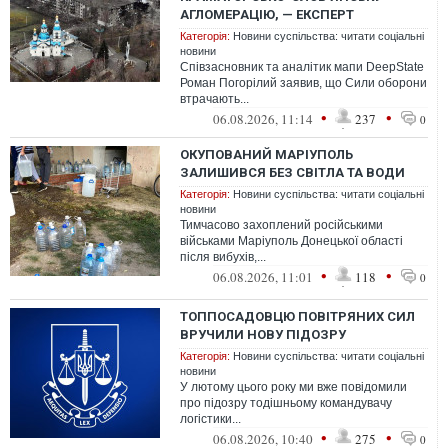
АГЛОМЕРАЦІЮ, — ЕКСПЕРТ
Категорія:
Новини суспільства: читати соціальні
новини
Співзасновник та аналітик мапи DeepState
Роман Погорілий заявив, що Сили оборони
втрачають...
•
•
06.08.2026, 11:14
237
0
ОКУПОВАНИЙ МАРІУПОЛЬ
ЗАЛИШИВСЯ БЕЗ СВІТЛА ТА ВОДИ
Категорія:
Новини суспільства: читати соціальні
новини
Тимчасово захоплений російськими
військами Маріуполь Донецької області
після вибухів,...
•
•
06.08.2026, 11:01
118
0
ТОППОСАДОВЦЮ ПОВІТРЯНИХ СИЛ
ВРУЧИЛИ НОВУ ПІДОЗРУ
Категорія:
Новини суспільства: читати соціальні
новини
У лютому цього року ми вже повідомили
про підозру тодішньому командувачу
логістики...
•
•
06.08.2026, 10:40
275
0