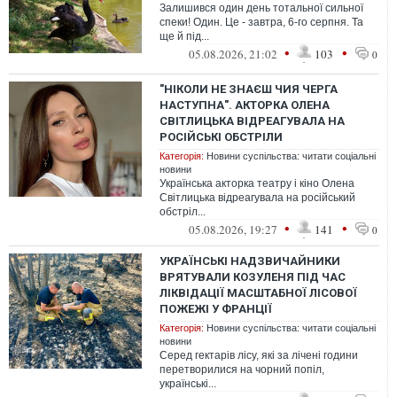
Залишився один день тотальної сильної
спеки! Один. Це - завтра, 6-го серпня. Та
ще й під...
•
•
05.08.2026, 21:02
103
0
"НІКОЛИ НЕ ЗНАЄШ ЧИЯ ЧЕРГА
НАСТУПНА". АКТОРКА ОЛЕНА
СВІТЛИЦЬКА ВІДРЕАГУВАЛА НА
РОСІЙСЬКІ ОБСТРІЛИ
Категорія:
Новини суспільства: читати соціальні
новини
Українська акторка театру і кіно Олена
Світлицька відреагувала на російський
обстріл...
•
•
05.08.2026, 19:27
141
0
УКРАЇНСЬКІ НАДЗВИЧАЙНИКИ
ВРЯТУВАЛИ КОЗУЛЕНЯ ПІД ЧАС
ЛІКВІДАЦІЇ МАСШТАБНОЇ ЛІСОВОЇ
ПОЖЕЖІ У ФРАНЦІЇ
Категорія:
Новини суспільства: читати соціальні
новини
Серед гектарів лісу, які за лічені години
перетворилися на чорний попіл,
українські...