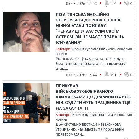
•
•
05.08.2026, 15:52
156
0
ЛІЗА ГЛІНСЬКА ЕМОЦІЙНО
ЗВЕРНУЛАСЯ ДО РОСІЯН ПІСЛЯ
НІЧНОЇ АТАКИ ПО КИЄВУ:
"НЕНАВИДЖУ ВАС УСІМ СВОЇМ
ЄСТВОМ. ВИ НЕ МАЄТЕ ПРАВА НА
ІСНУВАННЯ"
Категорія:
Новини суспільства: читати соціальні
новини
Українська шеф-кухарка та телеведуча
Ліза Глінська відреагувала на російську
атаку...
•
•
05.08.2026, 15:44
391
0
ПРИКУВАВ
ВІЙСЬКОВОЗОБОВ’ЯЗАНОГО
КАЙДАНКАМИ ДО ДРАБИНИ НА ВСЮ
НІЧ: СУДИТИМУТЬ ПРАЦІВНИКА ТЦК
НА ЗАКАРПАТТІ
Категорія:
Новини суспільства: читати соціальні
новини
ДБР системно протидіє незаконному
утриманню, насильству та порушенню
прав громадян...