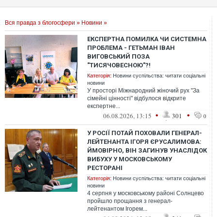
Вся правда з блогосфери
»
Новини
»
EКСПЕРТНА ПОМИЛКА ЧИ СИСТЕМНА
ПРОБЛЕМА - ГЕТЬМАН ІВАН
ВИГОВСЬКИЙ ПОЗА
"ТИСЯЧОВЕСНОЮ"?!
Категорія:
Новини суспільства: читати соціальні
новини
У просторі Міжнародний жіночий рух "За
сімейні цінності" відбулося відкрите
експертне...
•
•
06.08.2026, 13:15
301
0
У РОСІЇ ПОТАЙ ПОХОВАЛИ ГЕНЕРАЛ-
ЛЕЙТЕНАНТА ІГОРЯ ЄРУСАЛИМОВА:
ЙМОВІРНО, ВІН ЗАГИНУВ УНАСЛІДОК
ВИБУХУ У МОСКОВСЬКОМУ
РЕСТОРАНІ
Категорія:
Новини суспільства: читати соціальні
новини
4 серпня у московському районі Солнцево
пройшло прощання з генерал-
лейтенантом Ігорем...