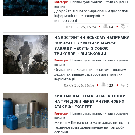
Категорія:
Новини суспільства: читати соціальні
новини
Довіряйте тільки верифікованим джерелам
інформації та не поширюйте
неперевірені...
•
•
05.08.2026, 16:24
64
0
НА КОСТЯНТИНІВСЬКОМУ НАПРЯМКУ
ВОРОЖІ ШТУРМОВИКИ МАЙЖЕ
ЗАВЖДИ НЕСУТЬ ІЗ СОБОЮ
ТРИКОЛОР, - ВІЙСЬКОВИЙ
Категорія:
Новини суспільства: читати соціальні
новини
Окупанти на Костянтинівському напрямку
дедалі активніше застосовують тактику
інфільтрації...
•
•
05.08.2026, 16:16
123
0
КИЯНАМ ВАРТО МАТИ ЗАПАС ВОДИ
НА ТРИ ДОБИ ЧЕРЕЗ РИЗИК НОВИХ
АТАК РФ - ЕКСПЕРТ
Категорія:
Новини суспільства: читати соціальні
новини
Жителям Києва варто мати запас питної та
технічної води щонайменше на три доби,
оскільки...