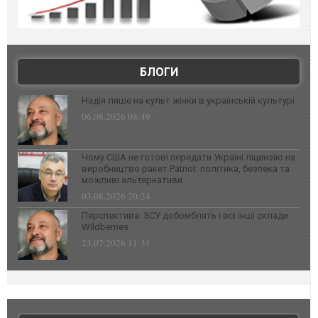
БЛОГИ
Надія лише на культ жінки в українській культурі
06.08.2026 08:49
Чому США не готові передати Україні ліцензію на
виробництво ракет Patriot: політика, безпека та
можливі альтернативи
03.08.2026 20:24
Перспектива: ЗСУ добомблять і всі інші склади
Wildberries
23.07.2026 11:31