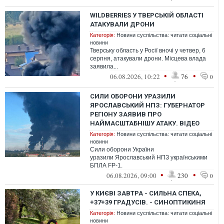
WILDBERRIES У ТВЕРСЬКІЙ ОБЛАСТІ
АТАКУВАЛИ ДРОНИ
Категорія:
Новини суспільства: читати соціальні
новини
Тверську область у Росії вночі у четвер, 6
серпня, атакували дрони. Місцева влада
заявила...
•
•
06.08.2026, 10:22
76
0
СИЛИ ОБОРОНИ УРАЗИЛИ
ЯРОСЛАВСЬКИЙ НПЗ: ГУБЕРНАТОР
РЕГІОНУ ЗАЯВИВ ПРО
НАЙМАСШТАБНІШУ АТАКУ. ВІДЕО
Категорія:
Новини суспільства: читати соціальні
новини
Сили оборони України
уразили Ярославський НПЗ українськими
БПЛА FP-1.
•
•
06.08.2026, 09:00
230
0
У КИЄВІ ЗАВТРА - СИЛЬНА СПЕКА,
+37+39 ГРАДУСІВ. - СИНОПТИКИНЯ
Категорія:
Новини суспільства: читати соціальні
новини