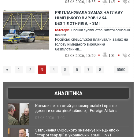
•
•
05.08.2026, 15:35
145
0
РФ ПЛАНУВАЛА ЗАМАХ НА ГЛАВУ
НІМЕЦЬКОГО ВИРОБНИКА
БЕЗПІЛОТНИКІВ, - ЗМІ
Категорія:
Новини суспільства: читати соціальні
новини
Російські спецслужби планували замах на
голову німецького виробника
безпілотників...
•
•
05.08.2026, 15:29
101
0
3
«
1
2
4
5
6
7
8
...
6560
»
АНАЛІТИКА
Кремль не готовий до компромісів і прагне
досягти своїх цілей війною, - Foreign Affairs
03.08.2026 13:02
Звільнення Сирського знаменує кінець епохи
"старої гвардії" в українській армії — NYT