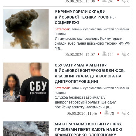
•
•
06.08.2026, 13:08
241
0
У КРИМУ ГОРІЛИ СКЛАДИ
ВІЙСЬКОВОЇ ТЕХНІКИ РОСІЯН, -
СОЦМЕРЕЖІ
Категорія:
Новини суспільства: читати соціальні
новини
У тимчасово окупованому Криму горіли
склади зберігання військової техніки ЧФ РФ
під...
•
•
06.08.2026, 12:07
111
0
СБУ ЗАТРИМАЛА АГЕНТКУ
ВІЙСЬКОВОЇ КОНТРРОЗВІДКИ ФСБ,
ЯКА ШПИГУВАЛА ДЛЯ ВОРОГА НА
ДНІПРОПЕТРОВЩИНІ
Категорія:
Новини суспільства: читати соціальні
новини
Служба безпеки затримала у
Дніпропетровській області ще одну
російську агентку. Зловмисниця...
•
•
06.08.2026, 11:46
78
0
МИ ВТРАЧАЄМО КОСТЯНТИНІВКУ,
ПРОБЛЕМИ ПЕРЕТІКАЮТЬ НА ВСЮ
КРАМАТОРСЬКО-СЛОВ'ЯНСЬКУ