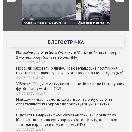
дом та
Вже вивели на тести: Ferrari готує оновлення
Вийшов тре
позашляховика Purosangue. ВІДЕО
фільму "Аф
БЛОГОСТРІЧКА
Пограбували біля його будинку: в Уганді побили до смерті
27-річного футболіста збірної (NV)
09.08.2026, 01:31
Просили заховати білизну. Новозеландська політикиня
вийшла на онлайн-зустріч з колегами з ванної — відео (NV)
09.08.2026, 01:01
У Бразилії під час матчу папуга залетів на поле і «атакував»
футболістів — відео (NV)
09.08.2026, 00:31
Невідомий дрон залетів до Болгарії та вибухнув біля
стратегічного газопроводу поблизу Румунії (Факти)
09.08.2026, 00:01
Відкриття американської суфражистки. 170 років тому
Юніс Фут пояснила суть парникового ефекту, але слава
дісталась ірландському вченому (NV)
08.08.2026, 23:45