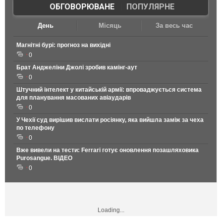
ОБГОВОРЮВАНЕ
|
ПОПУЛЯРНЕ
День
Місяць
За весь час
Магнітні бурі: прогноз на вихідні
0
Брат Анджеліни Джолі зробив камінг-аут
0
Штучний інтелект у китайській армії: впроваджується система
для планування масованих авіаударів
0
У Чехії суд вирішив вислати росіянку, яка вийшла заміж за чеха
по телефону
0
Вже вивели на тести: Ferrari готує оновлення позашляховика
Purosangue. ВІДЕО
0
Loading...