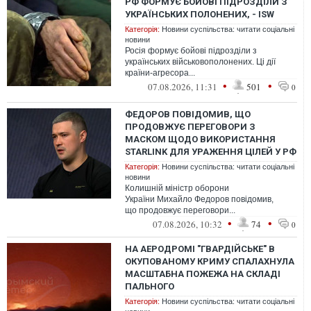
РФ ФОРМУЄ БОЙОВІ ПІДРОЗДІЛИ З
УКРАЇНСЬКИХ ПОЛОНЕНИХ, - ISW
Категорія:
Новини суспільства: читати соціальні
новини
Росія формує бойові підрозділи з
українських військовополонених. Ці дії
країни-агресора...
•
•
07.08.2026, 11:31
501
0
ФЕДОРОВ ПОВІДОМИВ, ЩО
ПРОДОВЖУЄ ПЕРЕГОВОРИ З
МАСКОМ ЩОДО ВИКОРИСТАННЯ
STARLINK ДЛЯ УРАЖЕННЯ ЦІЛЕЙ У РФ
Категорія:
Новини суспільства: читати соціальні
новини
Колишній міністр оборони
України Михайло Федоров повідомив,
що продовжує переговори...
•
•
07.08.2026, 10:32
74
0
НА АЕРОДРОМІ "ГВАРДІЙСЬКЕ" В
ОКУПОВАНОМУ КРИМУ СПАЛАХНУЛА
МАСШТАБНА ПОЖЕЖА НА СКЛАДІ
ПАЛЬНОГО
Категорія:
Новини суспільства: читати соціальні