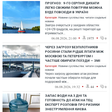
ПРОГНОЗ: 9-ГО СЕРПНЯ ДИХАТИ
ЛЕГКО СВІЖИМ ПОВІТРЯМ МОЖНА
БУДЕ ПОВСЮДИ В УКРАЇНІ
Категорія:
Новини суспільства: читати соціальні
новини
Завтра очікується у західних областях
+24+29 градусів, на решті території ще
втримається...
•
•
06.08.2026, 21:00
1975
0
ЧЕРЕЗ ЗАГРОЗУ БЕЗПІЛОТНИКІВ
РОСІЯНИ СТАЛИ РІДШЕ ЛІТАТИ МІЖ
МОСКВОЮ ТА ПЕТЕРБУРГОМ І
ЧАСТІШЕ ОБИРАТИ ПОЇЗДИ — ЗМІ
Категорія:
Новини суспільства: читати соціальні
новини
Через загрозу дронових атак росіяни
почали частіше обирати поїзди для
подорожей між...
•
•
06.08.2026, 19:32
44
0
ЗАПАС ВОДИ НА 3 ДНІ ТА
ГОТОВНІСТЬ ДО АТАК НА ТЕЦ:
ЕКСПЕРТ РОЗПОВІВ ПРО РИЗИКИ
ЗНЕСТРУМЛЕННЯ КИЄВА