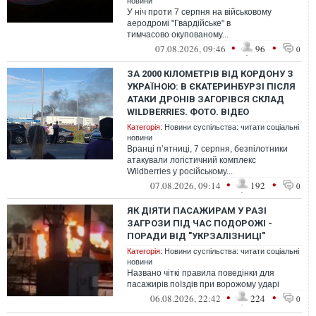
новини
У ніч проти 7 серпня на військовому
аеродромі "Гвардійське" в
тимчасово окупованому...
•
•
07.08.2026, 09:46
96
0
ЗА 2000 КІЛОМЕТРІВ ВІД КОРДОНУ З
УКРАЇНОЮ: В ЄКАТЕРИНБУРЗІ ПІСЛЯ
АТАКИ ДРОНІВ ЗАГОРІВСЯ СКЛАД
WILDBERRIES. ФОТО. ВІДЕО
Категорія:
Новини суспільства: читати соціальні
новини
Вранці п’ятниці, 7 серпня, безпілотники
атакували логістичний комплекс
Wildberries у російському...
•
•
07.08.2026, 09:14
192
0
ЯК ДІЯТИ ПАСАЖИРАМ У РАЗІ
ЗАГРОЗИ ПІД ЧАС ПОДОРОЖІ -
ПОРАДИ ВІД "УКРЗАЛІЗНИЦІ"
Категорія:
Новини суспільства: читати соціальні
новини
Названо чіткі правила поведінки для
пасажирів поїздів при ворожому ударі
•
•
06.08.2026, 22:42
224
0