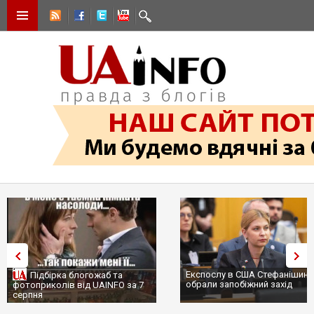
Експослу в США Стефанішиній
Підбірка блогожаб та
обрали запобіжний захід
фотоприколів від UAINFO за 7
серпня