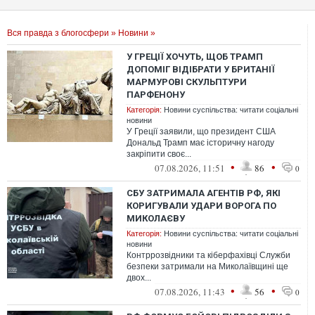
Вся правда з блогосфери
»
Новини
»
У ГРЕЦІЇ ХОЧУТЬ, ЩОБ ТРАМП
ДОПОМІГ ВІДІБРАТИ У БРИТАНІЇ
МАРМУРОВІ СКУЛЬПТУРИ
ПАРФЕНОНУ
Категорія:
Новини суспільства: читати соціальні
новини
У Греції заявили, що президент США
Дональд Трамп має історичну нагоду
закріпити своє...
•
•
07.08.2026, 11:51
86
0
СБУ ЗАТРИМАЛА АГЕНТІВ РФ, ЯКІ
КОРИГУВАЛИ УДАРИ ВОРОГА ПО
МИКОЛАЄВУ
Категорія:
Новини суспільства: читати соціальні
новини
Контррозвідники та кіберфахівці Служби
безпеки затримали на Миколаївщині ще
двох...
•
•
07.08.2026, 11:43
56
0