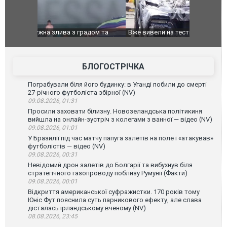
дом та
Вже вивели на тести: Ferrari готує оновлення
Вийшов тре
позашляховика Purosangue. ВІДЕО
фільму "Аф
БЛОГОСТРІЧКА
Пограбували біля його будинку: в Уганді побили до смерті
27-річного футболіста збірної (NV)
09.08.2026, 01:31
Просили заховати білизну. Новозеландська політикиня
вийшла на онлайн-зустріч з колегами з ванної — відео (NV)
09.08.2026, 01:01
У Бразилії під час матчу папуга залетів на поле і «атакував»
футболістів — відео (NV)
09.08.2026, 00:31
Невідомий дрон залетів до Болгарії та вибухнув біля
стратегічного газопроводу поблизу Румунії (Факти)
09.08.2026, 00:01
Відкриття американської суфражистки. 170 років тому
Юніс Фут пояснила суть парникового ефекту, але слава
дісталась ірландському вченому (NV)
08.08.2026, 23:45