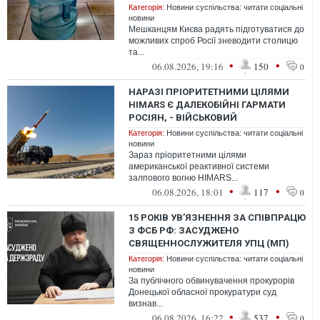
Категорія:
Новини суспільства: читати соціальні
новини
Мешканцям Києва радять підготуватися до
можливих спроб Росії зневодити столицю
та...
•
•
06.08.2026, 19:16
150
0
НАРАЗІ ПРІОРИТЕТНИМИ ЦІЛЯМИ
HIMARS Є ДАЛЕКОБІЙНІ ГАРМАТИ
РОСІЯН, - ВІЙСЬКОВИЙ
Категорія:
Новини суспільства: читати соціальні
новини
Зараз пріоритетними цілями
американської реактивної системи
залпового вогню HIMARS...
•
•
06.08.2026, 18:01
117
0
15 РОКІВ УВ’ЯЗНЕННЯ ЗА СПІВПРАЦЮ
З ФСБ РФ: ЗАСУДЖЕНО
СВЯЩЕННОСЛУЖИТЕЛЯ УПЦ (МП)
Категорія:
Новини суспільства: читати соціальні
новини
За публічного обвинувачення прокурорів
Донецької обласної прокуратури суд
визнав...
•
•
06.08.2026, 16:22
537
0