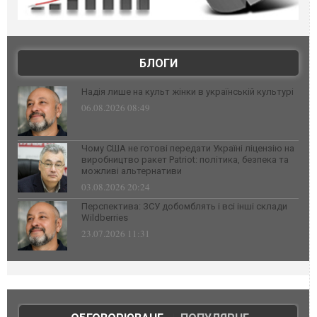
БЛОГИ
Надія лише на культ жінки в українській культурі
06.08.2026 08:49
Чому США не готові передати Україні ліцензію на
виробництво ракет Patriot: політика, безпека та
можливі альтернативи
03.08.2026 20:24
Перспектива: ЗСУ добомблять і всі інші склади
Wildberries
23.07.2026 11:31