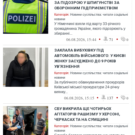
ЗА ПІДОЗРОЮ У ШПИГУНСТВІ ЗА
ОБОРОННИМ ПІДПРИЄМСТВОМ
Категорія:
Новини суспільства: читати соціальні
новини
У Німеччині взяли під варту 33-річного
громадянина України, якого підозрюють у
збиранні...
•
•
06.08.2026, 15:44
71
0
ЗАКЛАЛА ВИБУХІВКУ ПІД
АВТОМОБІЛЬ ВІЙСЬКОВОГО: У КИЄВІ
ЖІНКУ ЗАСУДЖЕНО ДО 9 РОКІВ
УВ’ЯЗНЕННЯ
Категорія:
Новини суспільства: читати соціальні
новини
За публічного обвинувачення прокурорів
Київської міської прокуратури 24-річну
киянку...
•
•
06.08.2026, 15:15
137
0
СБУ ВИКРИЛА ЩЕ ЧОТИРЬОХ
АГІТАТОРІВ РАШИЗМУ У ХЕРСОНІ,
ЧЕРКАСАХ ТА НА СУМЩИНІ
Категорія:
Новини суспільства: читати соціальні
новини