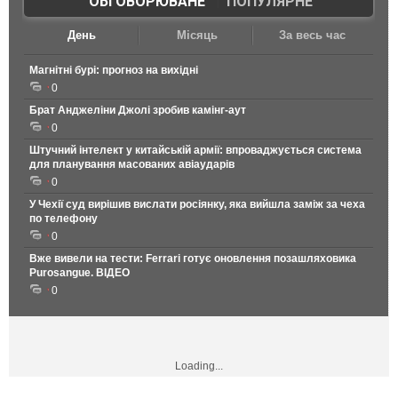
ОБГОВОРЮВАНЕ
|
ПОПУЛЯРНЕ
День
Місяць
За весь час
Магнітні бурі: прогноз на вихідні
0
Брат Анджеліни Джолі зробив камінг-аут
0
Штучний інтелект у китайській армії: впроваджується система
для планування масованих авіаударів
0
У Чехії суд вирішив вислати росіянку, яка вийшла заміж за чеха
по телефону
0
Вже вивели на тести: Ferrari готує оновлення позашляховика
Purosangue. ВІДЕО
0
Loading...