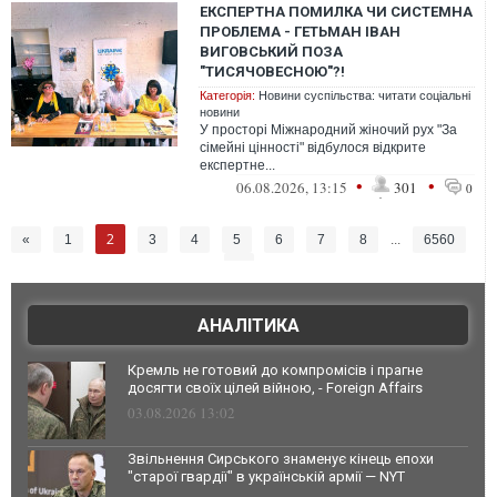
EКСПЕРТНА ПОМИЛКА ЧИ СИСТЕМНА
ПРОБЛЕМА - ГЕТЬМАН ІВАН
ВИГОВСЬКИЙ ПОЗА
"ТИСЯЧОВЕСНОЮ"?!
Категорія:
Новини суспільства: читати соціальні
новини
У просторі Міжнародний жіночий рух "За
сімейні цінності" відбулося відкрите
експертне...
•
•
06.08.2026, 13:15
301
0
2
«
1
3
4
5
6
7
8
...
6560
»
АНАЛІТИКА
Кремль не готовий до компромісів і прагне
досягти своїх цілей війною, - Foreign Affairs
03.08.2026 13:02
Звільнення Сирського знаменує кінець епохи
"старої гвардії" в українській армії — NYT