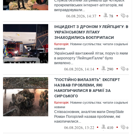
Служба безпеки затримала ще чотирьох
прокремлівських інтернет-агітаторів, які
виправдовували...
•
•
06.08.2026, 14:37
78
0
ІНЦИДЕНТ З ДРОНОМ У ЛЕЙПЦИГУ: В
УКРАЇНСЬКОМУ ЛІТАКУ
ЗНАХОДИЛИСЬ БОЄПРИПАСИ
Категорія:
Новини суспільства: читати соціальні
новини
Український вантажний літак, поруч із яким
в аеропорту "Лейпциг/Галле" було
виявлено...
•
•
06.08.2026, 14:14
290
0
"ПОСТІЙНО ВИЛАЗЯТЬ": ЕКСПЕРТ
НАЗВАВ ПРОБЛЕМИ, ЯКІ
НАКОПИЧИЛИСЯ В АРМІЇ ЗА
СИРСЬКОГО
Категорія:
Новини суспільства: читати соціальні
новини
Співзасновник, аналітик мапи DeepState
Роман Погорілий назвав проблеми, які
накопичилися...
•
•
06.08.2026, 13:22
410
0