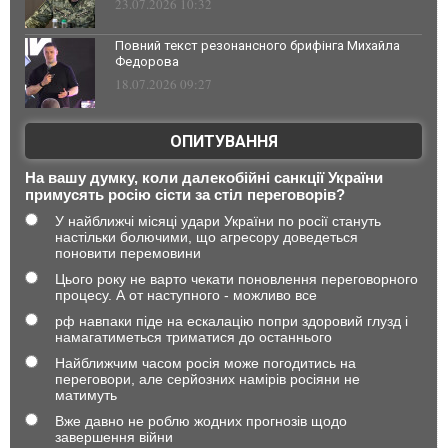
23.07.2026 10:32
Повний текст резонансного брифінга Михайла
Федорова
18.07.2026 09:27
ОПИТУВАННЯ
На вашу думку, коли далекобійні санкції України
примусять росію сісти за стіл переговорів?
У найближчі місяці удари України по росії стануть
настільки болючими, що агресору доведеться
поновити перемовини
Цього року не варто чекати поновлення переговорного
процесу. А от наступного - можливо все
рф навпаки піде на ескалацію попри здоровий глузд і
намагатиметься триматися до останнього
Найближчим часом росія може погодитись на
переговори, але серйозних намірів росіяни не
матимуть
Вже давно не роблю жодних прогнозів щодо
завершення війни