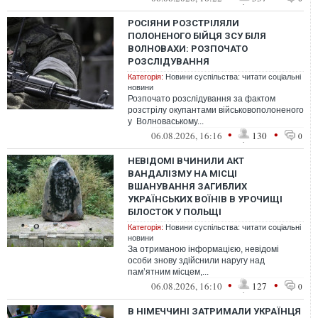
РОСІЯНИ РОЗСТРІЛЯЛИ
ПОЛОНЕНОГО БІЙЦЯ ЗСУ БІЛЯ
ВОЛНОВАХИ: РОЗПОЧАТО
РОЗСЛІДУВАННЯ
Категорія:
Новини суспільства: читати соціальні
новини
Розпочато розслідування за фактом
розстрілу окупантами військовополоненого
у Волноваському...
•
•
06.08.2026, 16:16
130
0
НЕВІДОМІ ВЧИНИЛИ АКТ
ВАНДАЛІЗМУ НА МІСЦІ
ВШАНУВАННЯ ЗАГИБЛИХ
УКРАЇНСЬКИХ ВОЇНІВ В УРОЧИЩІ
БІЛОСТОК У ПОЛЬЩІ
Категорія:
Новини суспільства: читати соціальні
новини
За отриманою інформацією, невідомі
особи знову здійснили наругу над
пам’ятним місцем,...
•
•
06.08.2026, 16:10
127
0
В НІМЕЧЧИНІ ЗАТРИМАЛИ УКРАЇНЦЯ