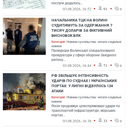
послуги додалось...
•
•
03.08.2026, 16:52
91
0
НАЧАЛЬНИКА ТЦК НА ВОЛИНІ
СУДИТИМУТЬ ЗА ОДЕРЖАННЯ 7
ТИСЯЧ ДОЛАРІВ ЗА ФІКТИВНИЙ
ВИСНОВОК ВЛК
Категорія:
Новини суспільства: читати соціальні
новини
Прокурори Волинської спеціалізованої
прокуратури у сфері оборони Західного
регіону...
•
•
03.08.2026, 16:44
71
0
РФ ЗБІЛЬШУЄ ІНТЕНСИВНІСТЬ
УДАРІВ ПО СУДНАХ І УКРАЇНСЬКИХ
ПОРТАХ: У ЛИПНІ ВІДБУЛОСЬ 124
АТАКИ
Категорія:
Новини суспільства: читати соціальні
новини
Росія продовжує цілеспрямовані удари по
транспортній інфраструктурі, морських
портах...
•
•
03.08.2026, 16:38
33
0