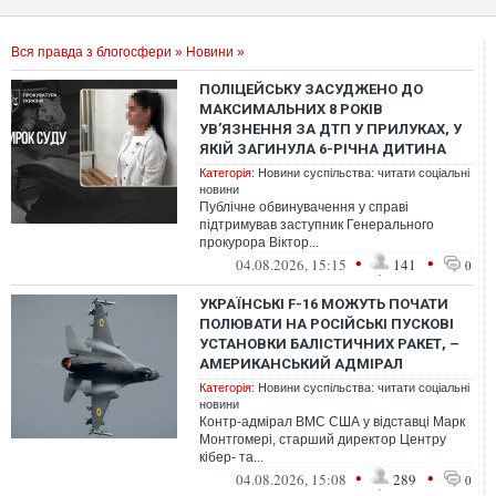
Вся правда з блогосфери
»
Новини
»
ПОЛІЦЕЙСЬКУ ЗАСУДЖЕНО ДО
МАКСИМАЛЬНИХ 8 РОКІВ
УВ’ЯЗНЕННЯ ЗА ДТП У ПРИЛУКАХ, У
ЯКІЙ ЗАГИНУЛА 6-РІЧНА ДИТИНА
Категорія:
Новини суспільства: читати соціальні
новини
Публічне обвинувачення у справі
підтримував заступник Генерального
прокурора Віктор...
•
•
04.08.2026, 15:15
141
0
УКРАЇНСЬКІ F-16 МОЖУТЬ ПОЧАТИ
ПОЛЮВАТИ НА РОСІЙСЬКІ ПУСКОВІ
УСТАНОВКИ БАЛІСТИЧНИХ РАКЕТ, –
АМЕРИКАНСЬКИЙ АДМІРАЛ
Категорія:
Новини суспільства: читати соціальні
новини
Контр-адмірал ВМС США у відставці Марк
Монтгомері, старший директор Центру
кібер- та...
•
•
04.08.2026, 15:08
289
0