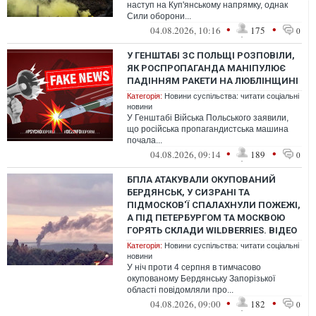
наступ на Куп'янському напрямку, однак
Сили оборони...
•
•
04.08.2026, 10:16
175
0
У ГЕНШТАБІ ЗС ПОЛЬЩІ РОЗПОВІЛИ,
ЯК РОСПРОПАГАНДА МАНІПУЛЮЄ
ПАДІННЯМ РАКЕТИ НА ЛЮБЛІНЩИНІ
Категорія:
Новини суспільства: читати соціальні
новини
У Генштабі Війська Польського заявили,
що російська пропагандистська машина
почала...
•
•
04.08.2026, 09:14
189
0
БПЛА АТАКУВАЛИ ОКУПОВАНИЙ
БЕРДЯНСЬК, У СИЗРАНІ ТА
ПІДМОСКОВ'Ї СПАЛАХНУЛИ ПОЖЕЖІ,
А ПІД ПЕТЕРБУРГОМ ТА МОСКВОЮ
ГОРЯТЬ СКЛАДИ WILDBERRIES. ВІДЕО
Категорія:
Новини суспільства: читати соціальні
новини
У ніч проти 4 серпня в тимчасово
окупованому Бердянську Запорізької
області повідомляли про...
•
•
04.08.2026, 09:00
182
0