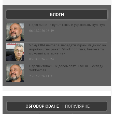
БЛОГИ
Надія лише на культ жінки в українській культурі
06.08.2026 08:49
Чому США не готові передати Україні ліцензію на
виробництво ракет Patriot: політика, безпека та
можливі альтернативи
03.08.2026 20:24
Перспектива: ЗСУ добомблять і всі інші склади
Wildberries
23.07.2026 11:31
ОБГОВОРЮВАНЕ
|
ПОПУЛЯРНЕ