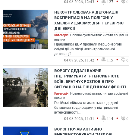
•
•
04.08.2026, 12:43
127
0
НЕКОНТРОЛЬОВАНА ДЕТОНАЦІЯ
БОЄПРИПАСІВ НА ПОЛІГОНІ У
ХМЕЛЬНИЦЬКОМУ: ДБР ПЕРЕВІРЯЄ
ДВІ ВЕРСІЇ
Категорія:
Новини суспільства: читати соціальні
новини
Працівники ДБР провели першочергові
слідчі дії на місці неконтрольованої
детонації...
•
•
04.08.2026, 11:42
115
0
ВОРОГУ ДЕДАЛІ ВАЖЧЕ
ПІДТРИМУВАТИ ІНТЕНСИВНІСТЬ
БОЇВ: БРАТЧУК РОЗПОВІВ ПРО
СИТУАЦІЮ НА ПІВДЕННОМУ ФРОНТІ
Категорія:
Новини суспільства: читати соціальні
новини
Російські війська стикаються з дедалі
більшими труднощами у підтриманні
інтенсивності...
•
•
04.08.2026, 11:31
114
0
ВОРОГ ПОЧАВ АКТИВНО
ВИКОРИСТОВУВАТИ "МЕДОВІ