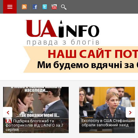
Експослу в США Стефанішині
Підбірка блогожаб та
обрали запобіжний захід
фотоприколів від UAINFO за 7
серпня