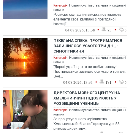
Категорія:
Новини суспільства: читати соціальні
новини
Російські окупаційні війська повторюють
елементи своєї кампанії з повітряної
ізоляції...
•
•
04.08.2026, 13:38
73
0
ПЕКЕЛЬНА СПЕКА: ПРОТРИМАТИСЯ
ЗАЛИШИЛОСЯ УСЬОГО ТРИ ДНІ, -
СИНОПТИКИНЯ
Категорія:
Новини суспільства: читати соціальні
новини
"Дорогі українці, хто не любить спеку!
Протриматися залишилося усього три дні.
Вже...
•
•
04.08.2026, 13:31
171
0
ДИРЕКТОРА МОВНОГО ЦЕНТРУ НА
ХМЕЛЬНИЧЧИНІ ПІДОЗРЮЮТЬ У
РОЗБЕЩЕННІ УЧЕНИЦЬ
Категорія:
Новини суспільства: читати соціальні
новини
За процесуального керівництва
Хмельницької обласної прокуратури 58-
річному директору...