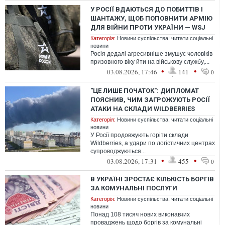
У РОСІЇ ВДАЮТЬСЯ ДО ПОБИТТІВ І
ШАНТАЖУ, ЩОБ ПОПОВНИТИ АРМІЮ
ДЛЯ ВІЙНИ ПРОТИ УКРАЇНИ — WSJ
Категорія:
Новини суспільства: читати соціальні
новини
Росія дедалі агресивніше змушує чоловіків
призовного віку йти на військову службу,...
•
•
03.08.2026, 17:46
141
0
"ЦЕ ЛИШЕ ПОЧАТОК": ДИПЛОМАТ
ПОЯСНИВ, ЧИМ ЗАГРОЖУЮТЬ РОСІЇ
АТАКИ НА СКЛАДИ WILDBERRIES
Категорія:
Новини суспільства: читати соціальні
новини
У Росії продовжують горіти склади
Wildberries, а удари по логістичних центрах
супроводжуються...
•
•
03.08.2026, 17:31
455
0
В УКРАЇНІ ЗРОСТАЄ КІЛЬКІСТЬ БОРГІВ
ЗА КОМУНАЛЬНІ ПОСЛУГИ
Категорія:
Новини суспільства: читати соціальні
новини
Понад 108 тисяч нових виконавчих
проваджень щодо боргів за комунальні