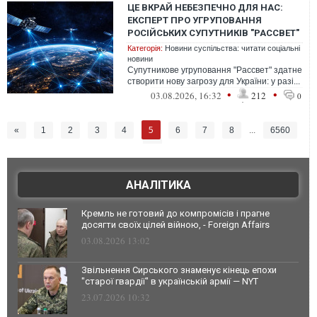
ЦЕ ВКРАЙ НЕБЕЗПЕЧНО ДЛЯ НАС:
ЕКСПЕРТ ПРО УГРУПОВАННЯ
РОСІЙСЬКИХ СУПУТНИКІВ "РАССВЕТ"
Категорія:
Новини суспільства: читати соціальні
новини
Супутникове угруповання "Рассвет" здатне
створити нову загрозу для України: у разі...
•
•
03.08.2026, 16:32
212
0
5
«
1
2
3
4
6
7
8
...
6560
»
АНАЛІТИКА
Кремль не готовий до компромісів і прагне
досягти своїх цілей війною, - Foreign Affairs
03.08.2026 13:02
Звільнення Сирського знаменує кінець епохи
"старої гвардії" в українській армії — NYT
23.07.2026 10:32