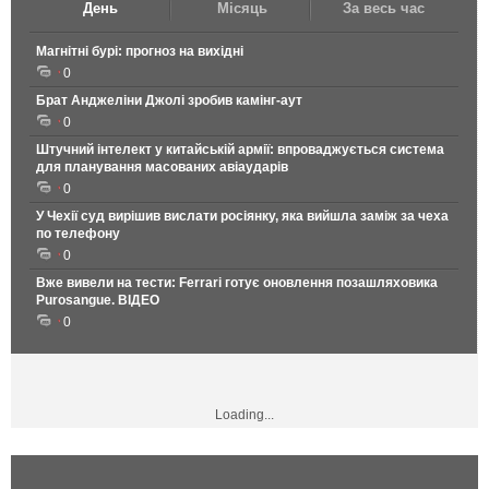
День
Місяць
За весь час
Магнітні бурі: прогноз на вихідні
0
Брат Анджеліни Джолі зробив камінг-аут
0
Штучний інтелект у китайській армії: впроваджується система
для планування масованих авіаударів
0
У Чехії суд вирішив вислати росіянку, яка вийшла заміж за чеха
по телефону
0
Вже вивели на тести: Ferrari готує оновлення позашляховика
Purosangue. ВІДЕО
0
Loading...