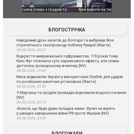
дом та
Вже вивели на тести: Ferrari готує оновлення
Вийшов тре
позашляховика Purosangue. ВІДЕО
фільму "Аф
БЛОГОСТРІЧКА
Невідомий дрон залетів до Болгарії та вибухнув біля
стратегічного газопроводу поблизу Румунії (Факти)
09.08.2026, 00:01
Відкриття американської суфражистки. 170 років тому
Юніс Фут пояснила суть парникового ефекту, але слава
дісталась ірландському вченому (NV)
08.08.2026, 23:45
Маск відмовляє Україні у використанні Starlink для ударів
по російських ракетних установках (Факти)
08.08.2026, 23:30
У Марганці та сусідніх громадах відновили водопостачання
(NV)
08.08.2026, 23:15
«Боюся, що буде дуже складна зима». Вучич не вірить
у швидке завершення війни РФ проти України (NV)
08.08.2026, 23:00
БЛОГОЖАБИ