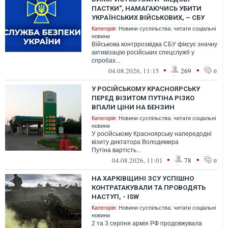
ПАСТКИ", НАМАГАЮЧИСЬ УБИТИ
УКРАЇНСЬКИХ ВІЙСЬКОВИХ, – СБУ
Категорія:
Новини суспільства: читати соціальні
новини
Військова контррозвідка СБУ фіксує значну
активізацію російських спецслужб у
спробах...
•
•
04.08.2026, 11:15
269
0
У РОСІЙСЬКОМУ КРАСНОЯРСЬКУ
ПЕРЕД ВІЗИТОМ ПУТІНА РІЗКО
ВПАЛИ ЦІНИ НА БЕНЗИН
Категорія:
Новини суспільства: читати соціальні
новини
У російському Красноярську напередодні
візиту диктатора Володимира
Путіна вартість...
•
•
04.08.2026, 11:01
78
0
НА ХАРКІВЩИНІ ЗСУ УСПІШНО
КОНТРАТАКУВАЛИ ТА ПРОВОДЯТЬ
НАСТУП, - ISW
Категорія:
Новини суспільства: читати соціальні
новини
2 та 3 серпня армія РФ продовжувала