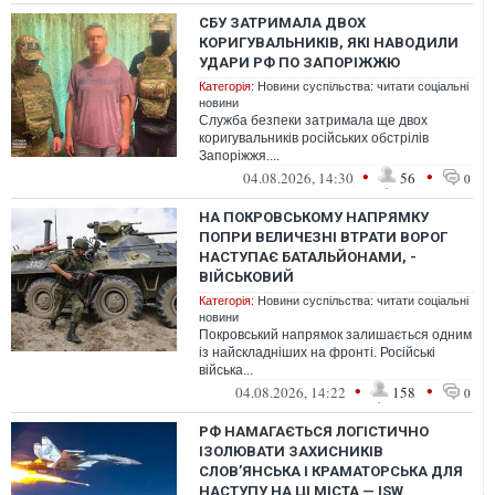
СБУ ЗАТРИМАЛА ДВОХ
КОРИГУВАЛЬНИКІВ, ЯКІ НАВОДИЛИ
УДАРИ РФ ПО ЗАПОРІЖЖЮ
Категорія:
Новини суспільства: читати соціальні
новини
Служба безпеки затримала ще двох
коригувальників російських обстрілів
Запоріжжя....
•
•
04.08.2026, 14:30
56
0
НА ПОКРОВСЬКОМУ НАПРЯМКУ
ПОПРИ ВЕЛИЧЕЗНІ ВТРАТИ ВОРОГ
НАСТУПАЄ БАТАЛЬЙОНАМИ, -
ВІЙСЬКОВИЙ
Категорія:
Новини суспільства: читати соціальні
новини
Покровський напрямок залишається одним
із найскладніших на фронті. Російські
війська...
•
•
04.08.2026, 14:22
158
0
РФ НАМАГАЄТЬСЯ ЛОГІСТИЧНО
ІЗОЛЮВАТИ ЗАХИСНИКІВ
СЛОВ’ЯНСЬКА І КРАМАТОРСЬКА ДЛЯ
НАСТУПУ НА ЦІ МІСТА — ISW