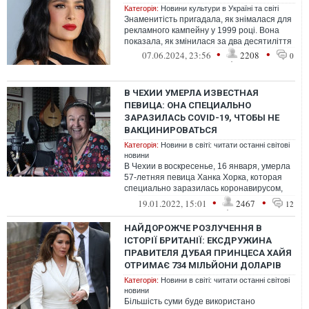
Категорія:
Новини культури в Україні та світі
Знаменитість пригадала, як знімалася для
рекламного кампейну у 1999 році. Вона
показала, як змінилася за два десятиліття
•
•
07.06.2024, 23:56
2208
0
В ЧЕХИИ УМЕРЛА ИЗВЕСТНАЯ
ПЕВИЦА: ОНА СПЕЦИАЛЬНО
ЗАРАЗИЛАСЬ COVID-19, ЧТОБЫ НЕ
ВАКЦИНИРОВАТЬСЯ
Категорія:
Новини в світі: читати останні світові
новини
В Чехии в воскресенье, 16 января, умерла
57-летняя певица Ханка Хорка, которая
специально заразилась коронавирусом,
чтобы не вакцинироваться. Женщина ...
•
•
19.01.2022, 15:01
2467
12
НАЙДОРОЖЧЕ РОЗЛУЧЕННЯ В
ІСТОРІЇ БРИТАНІЇ: ЕКСДРУЖИНА
ПРАВИТЕЛЯ ДУБАЯ ПРИНЦЕСА ХАЙЯ
ОТРИМАЄ 734 МІЛЬЙОНИ ДОЛАРІВ
Категорія:
Новини в світі: читати останні світові
новини
Більшість суми буде використано