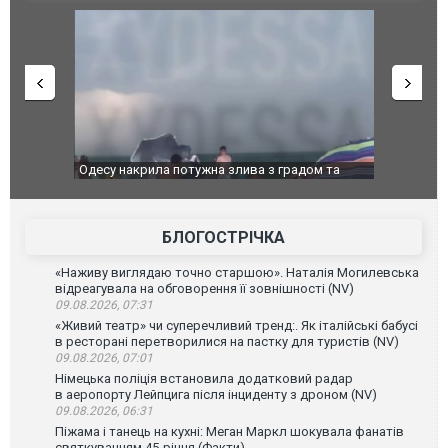
дом та
Вже вивели на тести: Ferrari готує оновлення
Вийшов тре
позашляховика Purosangue. ВІДЕО
фільму "Аф
БЛОГОСТРІЧКА
«Наживу виглядаю точно старшою». Наталія Могилевська
відреагувала на обговорення її зовнішності (NV)
09.08.2026, 07:31
«Живий театр» чи суперечливий тренд:. Як італійські бабусі
в ресторані перетворилися на пастку для туристів (NV)
09.08.2026, 07:01
Німецька поліція встановила додатковий радар
в аеропорту Лейпцига після інциденту з дроном (NV)
09.08.2026, 06:31
Піжама і танець на кухні: Меган Маркл шокувала фанатів
святкуванням 45-річчя (Факти)