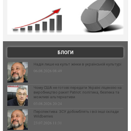
БЛОГИ
Надія лише на культ жінки в українській культурі
06.08.2026 08:49
Чому США не готові передати Україні ліцензію на
виробництво ракет Patriot: політика, безпека та
можливі альтернативи
03.08.2026 20:24
Перспектива: ЗСУ добомблять і всі інші склади
Wildberries
23.07.2026 11:31