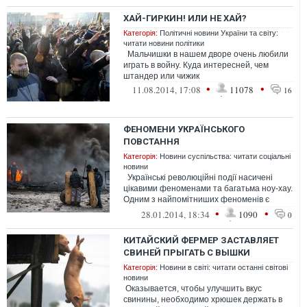
ХАЙ-ГИРКИН! ИЛИ НЕ ХАЙ?
Категорія:
Політичні новини України та світу:
читати новини політики
Мальчишки в нашем дворе очень любили
играть в войну. Куда интересней, чем
штандер или чижик
•
•
11.08.2014, 17:08
11078
16
ФЕНОМЕНИ УКРАЇНСЬКОГО
ПОВСТАННЯ
Категорія:
Новини суспільства: читати соціальні
новини
Українські революційні події насичені
цікавими феноменами та багатьма ноу-хау.
Одним з найпомітниших феноменів є
делікатність протесту стосовн...
•
•
28.01.2014, 18:34
1090
0
КИТАЙСКИЙ ФЕРМЕР ЗАСТАВЛЯЕТ
СВИНЕЙ ПРЫГАТЬ С ВЫШКИ
Категорія:
Новини в світі: читати останні світові
новини
Оказывается, чтобы улучшить вкус
свинины, необходимо хрюшек держать в