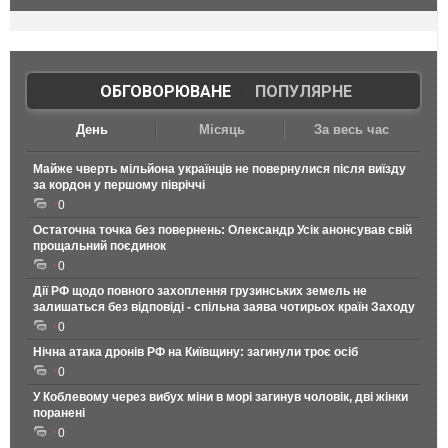
ОБГОВОРЮВАНЕ
|
ПОПУЛЯРНЕ
День
Місяць
За весь час
Майже чверть мільйона українців не повернулися після виїзду
за кордон у першому півріччі
0
Остаточна точка без повернень: Олександр Усік анонсував свій
прощальний поєдинок
0
Дії РФ щодо повного захоплення грузинських земель не
залишаться без відповіді - спільна заява чотирьох країн Заходу
0
Нічна атака дронів РФ на Київщину: загинули троє осіб
0
У Коблевому через вибух міни в морі загинув чоловік, дві жінки
поранені
0