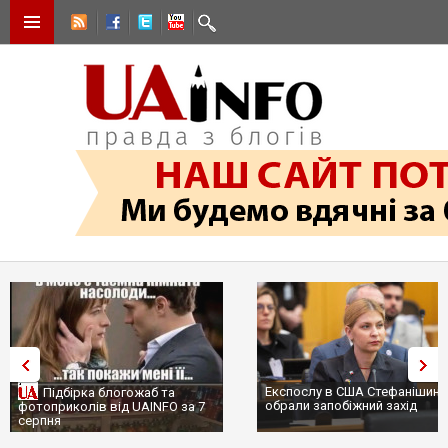
Експослу в США Стефанішині
Підбірка блогожаб та
обрали запобіжний захід
фотоприколів від UAINFO за 7
серпня