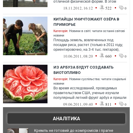
отличной физической форме. В этом
убежден китайский фермер Хуань Демин
•
•
18.11.2012, 16:12
522
0
из ...
КИТАЙЦЫ УНИЧТОЖАЮТ ОЗЁРА В
ПРИМОРЬЕ
Категорія:
Новини в світі: читати останні світові
новини
Площадь земель, вовлеченных под
посадки риса, растет (только в 2011 году,
ориентировочно, на 3-4 тыс. гектаров),
увеличивается экологический прессинг ...
•
•
10.06.2011, 08:20
660
0
ИЗ АРБУЗА БУДУТ СОЗДАВАТЬ
БИОТОПЛИВО
Категорія:
Новини суспільства: читати соціальні
новини
Во время исследований, проводимых
правительством США, ученые изучали
популярный летний фрукт арбуз и пришли
к выводу, что ненужные арбу...
•
•
09.06.2011, 09:40
811
0
АНАЛІТИКА
Кремль не готовий до компромісів і прагне