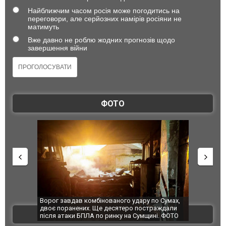
Найближчим часом росія може погодитись на
переговори, але серйозних намірів росіяни не
матимуть
Вже давно не роблю жодних прогнозів щодо
завершення війни
ФОТО
по Сумах,
За 2000 кілометрів від кордону з Україною: в
"Мої іграш
траждали
Єкатеринбурзі після атаки дронів загорівся
суперкарів
ВІДЕО
ині. ФОТО
склад Wildberries. ФОТО. ВІДЕО