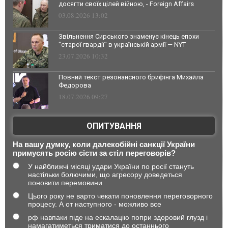
досягти своїх цілей війною, - Foreign Affairs
03.08.2026 13:02
Звільнення Сирського знаменує кінець епохи
"старої гвардії" в українській армії — NYT
23.07.2026 10:32
Повний текст резонансного брифінга Михайла
Федорова
18.07.2026 09:27
ОПИТУВАННЯ
На вашу думку, коли далекобійні санкції України
примусять росію сісти за стіл переговорів?
У найближчі місяці удари України по росії стануть
настільки болючими, що агресору доведеться
поновити перемовини
Цього року не варто чекати поновлення переговорного
процесу. А от наступного - можливо все
рф навпаки піде на ескалацію попри здоровий глузд і
намагатиметься триматися до останнього