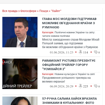
Вся правда з блогосфери
»
Пошук
» "Хайят"
ГЛАВА МЗС МОЛДОВИ ПІДТРИМАВ
МОЖЛИВЕ ОБ'ЄДНАННЯ КРАЇНИ З
РУМУНІЄЮ
Категорія:
Політичні новини України та світу:
читати новини політики
Міністр закордонних справ Молдови Міхай
Попшой заявив, що підтримав
би можливе об'єднання країни з Румунією
та закликав до відкритої суспільної дискус...
•
•
01.06.2026, 11:23
114
0
PARAMOUNT PICTURES ПРЕЗЕНТУЄ
ОФІЦІЙНИЙ ТРЕЙЛЕР ГОРОРУ
"УСМІХАЙСЯ 2"
Категорія:
Новини культури в Україні та світі
Продовження успішного трилера на
великих екранах!
•
•
06.09.2024, 20:29
225
0
57-РІЧНА САЛЬМА ХАЙЄК ВРАЗИЛА
ЗНІМКАМИ В КУПАЛЬНИКУ. ФОТО