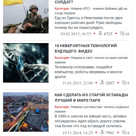
СОЛДАТ?
Категорія:
Новини АТО - новини бойових дій на
сході України
Еду из Одессы и Николаева после двух
хороших рабочих дней. Руки свободны
почему бы не порассуждать
•
•
03.02.2015, 16:55
4723
45
10 НЕВЕРОЯТНЫХ ТЕХНОЛОГИЙ
БУДУЩЕГО. ВИДЕО
Категорія:
Новини в світі: читати останні світові
новини
Телевизор-голограмма, гнущийся
компьютер, роботы-фермеры и многое
другое
•
•
21.01.2015, 22:00
3267
0
КАК СДЕЛАТЬ ИЗ СТАРОЙ ЭСТАКАДЫ
ЛУЧШИЙ В МИРЕ ПАРК
Категорія:
Новини суспільства: читати соціальні
новини
В 1980-е снесли ее южную часть, активно
обсуждалась идея убрать дорогу совсем,
тем более что под эстакадой селились
наркоманы, проститутки и прочие ас...
•
•
19.11.2014, 14:25
7501
0