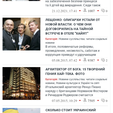
на забезпечення безпеки принцеси
та її дітей від викрадення. Сюди також
включені довічні витрати на утримання 14-
•
•
21.12.2021, 17:41
1007
0
річно...
ЛЕЩЕНКО: ОЛИГАРХИ УСТАЛИ ОТ
НОВОЙ ВЛАСТИ. О ЧЕМ ОНИ
ДОГОВОРИЛИСЬ НА ТАЙНОЙ
ВСТРЕЧЕ В ОТЕЛЕ "ХАЙЯТ"
Категорія:
Новини суспільства: читати соціальні
новини
В итоге, половинчатые реформы,
промедление, несмелость, саботаж и
коррупция приведут к удручающим
последствиям. И анонсированная
•
•
05.08.2015, 07:42
9387
2
"деолигархизация" выл...
АРХИТЕКТОР ОТ БОГА: 15 ТВОРЕНИЙ
ГЕНИЯ ХАЙ-ТЕКА. ФОТО
Категорія:
Новини суспільства: читати соціальні
новини
,
Новини культури в Україні та світі
Итальянский архитектор Ренцо Пиано
наряду с британцами Норманом Фостером
и Ричардом Роджером считается
родоначальником архитектурного стиля
•
•
07.05.2015, 10:29
7505
0
хай-тек. В...
СКОЛЬКО СТОИТ УКРАИНСКИЙ