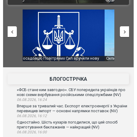
Франції
ФОТО
чили нову
Сили оборони уразили Ярославський НПЗ:
Неймар вла
губернатор регіону заявив про наймасштабнішу
"Сантоса".
атаку. ВІДЕО
БЛОГОСТРІЧКА
«ФСБ стане ким завгодно». СБУ попередила українців про
нові схеми вербування російськими спецслужбами (NV)
06.08.2026, 16:24
Вперше за тривалий час. Експорт електроенергії з України
перевищив імпорт — основні напрямки поставок (NV)
06.08.2026, 16:12
Одностайно. Шість кухарів погодилися, що цей спосіб
приготування баклажанів — найкращий (NV)
06.08.2026, 16:00