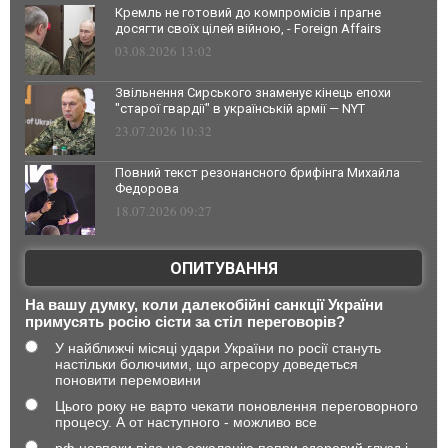
Кремль не готовий до компромісів і прагне
досягти своїх цілей війною, - Foreign Affairs
03.08.2026 13:02
Звільнення Сирського знаменує кінець епохи
"старої гвардії" в українській армії — NYT
23.07.2026 10:32
Повний текст резонансного брифінга Михайла
Федорова
18.07.2026 09:27
ОПИТУВАННЯ
На вашу думку, коли далекобійні санкції України
примусять росію сісти за стіл переговорів?
У найближчі місяці удари України по росії стануть
настільки болючими, що агресору доведеться
поновити перемовини
Цього року не варто чекати поновлення переговорного
процесу. А от наступного - можливо все