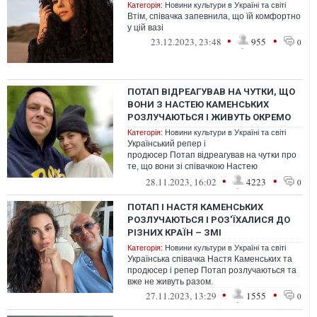
Категорія:
Новини культури в Україні та світі
Втім, співачка запевнила, що їй комфортно
у цій вазі
•
•
23.12.2023, 23:48
955
0
ПОТАП ВІДРЕАГУВАВ НА ЧУТКИ, ЩО
ВОНИ З НАСТЕЮ КАМЕНСЬКИХ
РОЗЛУЧАЮТЬСЯ І ЖИВУТЬ ОКРЕМО
Категорія:
Новини культури в Україні та світі
Український репер і
продюсер Потап відреагував на чутки про
те, що вони зі співачкою Настею
Каменських розлучаються і живуть в різних
•
•
28.11.2023, 16:02
4223
0
країнах
ПОТАП І НАСТЯ КАМЕНСЬКИХ
РОЗЛУЧАЮТЬСЯ І РОЗ'ЇХАЛИСЯ ДО
РІЗНИХ КРАЇН – ЗМІ
Категорія:
Новини культури в Україні та світі
Українська співачка Настя Каменських та
продюсер і репер Потап розлучаються та
вже не живуть разом.
•
•
27.11.2023, 13:29
1555
0