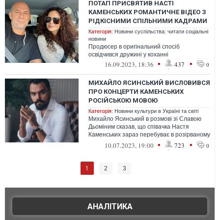
ПОТАП ПРИСВЯТИВ НАСТІ
КАМЕНСЬКИХ РОМАНТИЧНЕ ВІДЕО З
РІДКІСНИМИ СПІЛЬНИМИ КАДРАМИ
Категорія:
Новини суспільства: читати соціальні
новини
Продюсер в оригінальний спосіб
освідчився дружині у коханні
•
•
16.09.2023, 18:36
437
0
МИХАЙЛО ЯСИНСЬКИЙ ВИСЛОВИВСЯ
ПРО КОНЦЕРТИ КАМЕНСЬКИХ
РОСІЙСЬКОЮ МОВОЮ
Категорія:
Новини культури в Україні та світі
Михайло Ясинський в розмові зі Славою
Дьоміним сказав, що співачка Настя
Каменських зараз перебуває в розірваному
стані, тому не варто її хейтити за д...
•
•
10.07.2023, 19:00
723
0
1
2
3
АНАЛІТИКА