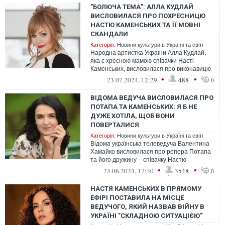
"БОЛЮЧА ТЕМА": АЛЛА КУДЛАЙ
ВИСЛОВИЛАСЯ ПРО ПОХРЕСНИЦЮ
НАСТЮ КАМЕНСЬКИХ ТА ЇЇ МОВНІ
СКАНДАЛИ
Категорія:
Новини культури в Україні та світі
Народна артистка України Алла Кудлай,
яка є хресною мамою співачки Насті
Каменських, висловилася про виконавицю
в інтерв'ю Аліні Доротюк.
•
•
23.07.2024, 12:29
488
0
ВІДОМА ВЕДУЧА ВИСЛОВИЛАСЯ ПРО
ПОТАПА ТА КАМЕНСЬКИХ: Я Б НЕ
ДУЖЕ ХОТІЛА, ЩОБ ВОНИ
ПОВЕРТАЛИСЯ
Категорія:
Новини культури в Україні та світі
Відома українська телеведуча Валентина
Хамайко висловилася про репера Потапа
та його дружину – співачку Настю
Каменських.
•
•
24.06.2024, 17:30
3548
0
НАСТЯ КАМЕНСЬКИХ В ПРЯМОМУ
ЕФІРІ ПОСТАВИЛА НА МІСЦЕ
ВЕДУЧОГО, ЯКИЙ НАЗВАВ ВІЙНУ В
УКРАЇНІ "СКЛАДНОЮ СИТУАЦІЄЮ"