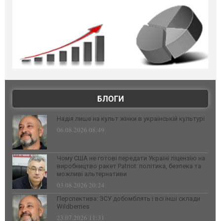
БЛОГИ
Надія лише на культ жінки в українській культурі
06.08.2026 08:49
Чому США не готові передати Україні ліцензію на
виробництво ракет Patriot: політика, безпека та
можливі альтернативи
03.08.2026 20:24
Перспектива: ЗСУ добомблять і всі інші склади
Wildberries
23.07.2026 11:31