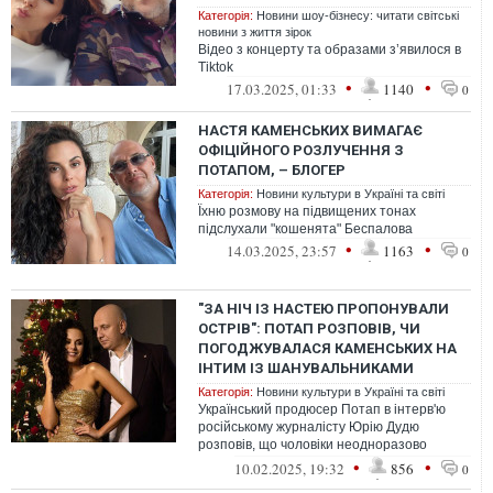
Категорія:
Новини шоу-бізнесу: читати світські
новини з життя зірок
Відео з концерту та образами з’явилося в
Tiktok
•
•
17.03.2025, 01:33
1140
0
НАСТЯ КАМЕНСЬКИХ ВИМАГАЄ
ОФІЦІЙНОГО РОЗЛУЧЕННЯ З
ПОТАПОМ, – БЛОГЕР
Категорія:
Новини культури в Україні та світі
Їхню розмову на підвищених тонах
підслухали "кошенята" Беспалова
•
•
14.03.2025, 23:57
1163
0
"ЗА НІЧ ІЗ НАСТЕЮ ПРОПОНУВАЛИ
ОСТРІВ": ПОТАП РОЗПОВІВ, ЧИ
ПОГОДЖУВАЛАСЯ КАМЕНСЬКИХ НА
ІНТИМ ІЗ ШАНУВАЛЬНИКАМИ
Категорія:
Новини культури в Україні та світі
Український продюсер Потап в інтерв'ю
російському журналісту Юрію Дудю
розповів, що чоловіки неодноразово
пропонували Насті Каменських провести з
•
•
10.02.2025, 19:32
856
0
ними...