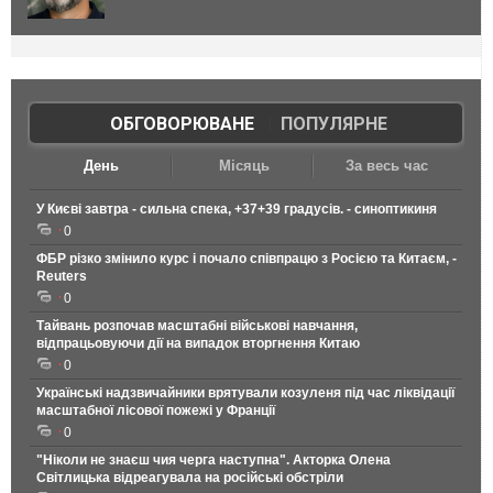
ОБГОВОРЮВАНЕ
|
ПОПУЛЯРНЕ
День
Місяць
За весь час
У Києві завтра - сильна спека, +37+39 градусів. - синоптикиня
0
ФБР різко змінило курс і почало співпрацю з Росією та Китаєм, -
Reuters
0
Тайвань розпочав масштабні військові навчання,
відпрацьовуючи дії на випадок вторгнення Китаю
0
Українські надзвичайники врятували козуленя під час ліквідації
масштабної лісової пожежі у Франції
0
"Ніколи не знаєш чия черга наступна". Акторка Олена
Світлицька відреагувала на російські обстріли