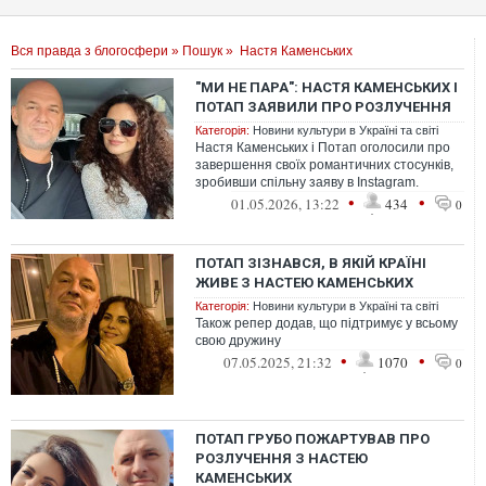
Вся правда з блогосфери
»
Пошук
» Настя Каменських
"МИ НЕ ПАРА": НАСТЯ КАМЕНСЬКИХ І
ПОТАП ЗАЯВИЛИ ПРО РОЗЛУЧЕННЯ
Категорія:
Новини культури в Україні та світі
Настя Каменських і Потап оголосили про
завершення своїх романтичних стосунків,
зробивши спільну заяву в Instagram.
•
•
01.05.2026, 13:22
434
0
ПОТАП ЗІЗНАВСЯ, В ЯКІЙ КРАЇНІ
ЖИВЕ З НАСТЕЮ КАМЕНСЬКИХ
Категорія:
Новини культури в Україні та світі
Також репер додав, що підтримує у всьому
свою дружину
•
•
07.05.2025, 21:32
1070
0
ПОТАП ГРУБО ПОЖАРТУВАВ ПРО
РОЗЛУЧЕННЯ З НАСТЕЮ
КАМЕНСЬКИХ