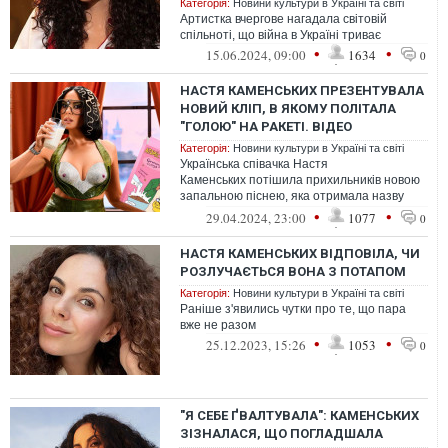
Категорія:
Новини культури в Україні та світі
Артистка вчергове нагадала світовій
спільноті, що війна в Україні триває
•
•
15.06.2024, 09:00
1634
0
НАСТЯ КАМЕНСЬКИХ ПРЕЗЕНТУВАЛА
НОВИЙ КЛІП, В ЯКОМУ ПОЛІТАЛА
"ГОЛОЮ" НА РАКЕТІ. ВІДЕО
Категорія:
Новини культури в Україні та світі
Українська співачка Настя
Каменських потішила прихильників новою
запальною піснею, яка отримала назву
"Moloko".
•
•
29.04.2024, 23:00
1077
0
НАСТЯ КАМЕНСЬКИХ ВІДПОВІЛА, ЧИ
РОЗЛУЧАЄТЬСЯ ВОНА З ПОТАПОМ
Категорія:
Новини культури в Україні та світі
Раніше з'явились чутки про те, що пара
вже не разом
•
•
25.12.2023, 15:26
1053
0
"Я СЕБЕ ҐВАЛТУВАЛА": КАМЕНСЬКИХ
ЗІЗНАЛАСЯ, ЩО ПОГЛАДШАЛА