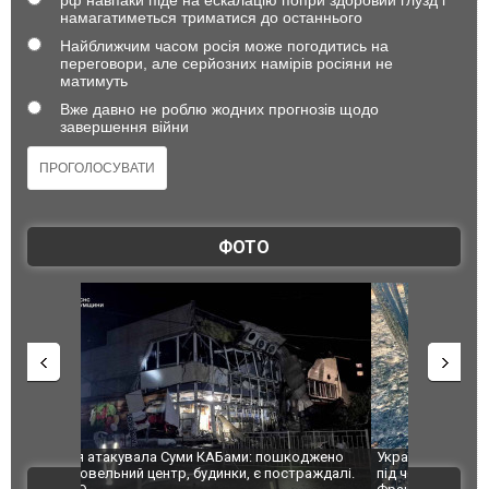
рф навпаки піде на ескалацію попри здоровий глузд і
намагатиметься триматися до останнього
Найближчим часом росія може погодитись на
переговори, але серйозних намірів росіяни не
матимуть
Вже давно не роблю жодних прогнозів щодо
завершення війни
ФОТО
шкоджено
Українські надзвичайники врятували козуленя
СБУ за спр
траждалі.
під час ліквідації масштабної лісової пожежі у
Болгарії з
ВІДЕО