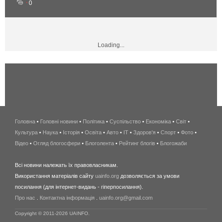
0
Loading...
Головна
•
Головні новини
•
Політика
•
Суспільство
•
Економіка
беспроводной
•
Світ
•
Культура
•
Наука
•
Історія
•
Освіта
•
Авто
•
IT
•
Здоров'я
интернет
•
Спорт
•
Фото
•
Відео
•
Огляд блогосфери
•
Блоголента
•
Рейтинг блогів
киев
•
Блогожаби
и
Всі новини належать їх правовласникам.
область
Використання матеріалів сайту
uainfo.org
дозволяється за умови
wimax
посилання (для інтернет-видань - гіперпосилання).
интернет
Про нас
.
Контактна інформація
.
uainfo.org@gmail.com
в
киеве
Copyright © 2011-2026 UAINFO.
и