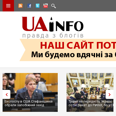
Експослу в США Стефанішиній
Трамп не передасть Україні
обрали запобіжний захід
сотні ракет до Patriot, бо у С
...