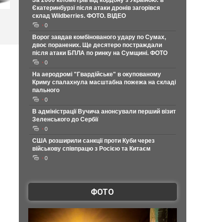
За 2000 кілометрів від кордону з Україною: в
Єкатеринбурзі після атаки дронів загорівся
склад Wildberries. ФОТО. ВІДЕО
0
Ворог завдав комбінованого удару по Сумах,
двоє поранених. Ще десятеро постраждали
після атаки БПЛА по ринку на Сумщині. ФОТО
0
На аеродромі "Гвардійське" в окупованому
Криму спалахнула масштабна пожежа на складі
пального
0
В адміністрації Вучича анонсували перший візит
Зеленського до Сербії
0
США розширили санкції проти Куби через
військову співпрацю з Росією та Китаєм
0
ФОТО