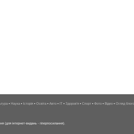
ьтура
•
Наука
•
Історія
•
Освіта
•
Авто
•
IT
•
Здоров'я
•
Спорт
•
Фото
•
Відео
•
Огляд блог
я (для інтернет-видань - гіперпосилання).