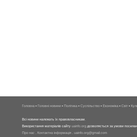
Головна
•
Головні новини
•
Політика
•
Суспільство
•
Економіка
•
Світ
•
Кул
Всі новини належать їх правовласникам.
Використання матеріалів сайту
uainfo.org
дозволяється за умови посиланн
Про нас
.
Контактна інформація
.
uainfo.org@gmail.com