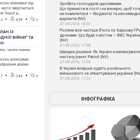
рссон опинився під
Зробить господарів щасливими.
 часто звертається
Що принести в гості і на вечерю, щоб точ
 "іншої д...
не помилитися — бюджетні та неочевидні
•
•
варіанти (NV)
44
429
0
07.08.2026, 18:00
Росіяни все частіше бʼють по Харкову FPV
ЛАН ІЗ
дронами. Що буде з містом — ВВС Україна
ДНОЇ ВІЙНИ" ТА
(NV)
НІ
07.08.2026, 17:48
віту: читати новини
Швидке рішення. Як Україні компенсувати
нестачу ракет Patriot (NV)
ерссон анонсував
07.08.2026, 17:36
зброєння країни
В Україні вперше судять російського
військового за зґвалтування українки (N
•
•
15
144
0
07.08.2026, 17:24
ІНФОГРАФІКА