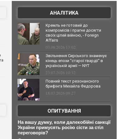
АНАЛІТИКА
Кремль не готовий до
компромісів і прагне досягти
своїх цілей війною, - Foreign
Affairs
03.08.2026 13:02
о
Звільнення Сирського знаменує
та
кінець епохи "старої гвардії" в
українській армії — NYT
23.07.2026 10:32
Повний текст резонансного
брифінга Михайла Федорова
18.07.2026 09:27
ОПИТУВАННЯ
На вашу думку, коли далекобійні санкції
України примусять росію сісти за стіл
переговорів?