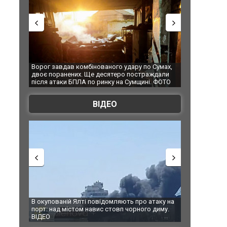
Ворог завдав комбінованого удару по Сумах,
За 2000 кіломе
двоє поранених. Ще десятеро постраждали
Єкатеринбурзі 
після атаки БПЛА по ринку на Сумщині. ФОТО
склад Wildberri
ВІДЕО
В окупованій Ялті повідомляють про атаку на
За 2000 кіломе
порт: над містом навис стовп чорного диму.
Єкатеринбурзі 
ВІДЕО
склад Wildberr