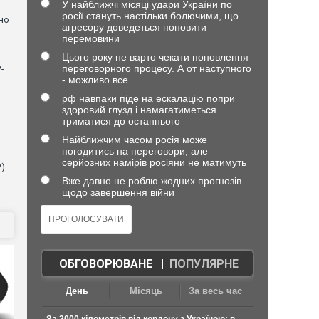
У найближчі місяці удари України по
росії стануть настільки болючими, що
но
агресору доведеться поновити
перемовини
Цього року не варто чекати поновлення
переговорного процесу. А от наступного
-
- можливо все
рф навпаки піде на ескалацію попри
здоровий глузд і намагатиметься
триматися до останнього
Найближчим часом росія може
погодитись на переговори, але
серйозних намірів росіяни не матимуть
V)
Вже давно не роблю жодних прогнозів
щодо завершення війни
ОБГОВОРЮВАНЕ
|
ПОПУЛЯРНЕ
День
Місяць
За весь час