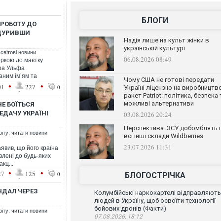
БЛОГИ
РОБОТУ ДО
БДУРИВШИ
Надія лише на культ жінки в
українській культурі
 світові новини
06.08.2026 08:49
ркою до маєтку
тра Ульфа
аним ім’ям та
Чому США не готові передати
•
•
01
227
0
Україні ліцензію на виробництв
ракет Patriot: політика, безпека 
можливі альтернативи
НЕ БОЇТЬСЯ
ЕДАЧУ УКРАЇНІ
03.08.2026 20:24
Перспектива: ЗСУ добомблять і
віту: читати новини
всі інші склади Wildberries
23.07.2026 11:31
явив, що його країна
влені до будь-яких
кц...
•
•
27
125
0
БЛОГОСТРІЧКА
АНДАЛ ЧЕРЕЗ
Колумбійські наркокартелі відправляють
людей в Україну, щоб освоїти технології
бойових дронів (Факти)
віту: читати новини
07.08.2026, 18:12