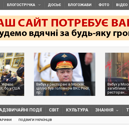
БЛОГОСТРІЧКА
ДОСЬЄ
БЛОГОЖАБИ
ФОТО
ВІДЕО
 Україні
Вибух у ресторані в Москві:
Вибух у Мос
ot, бо у США
ціллю був головком ВКС Росії,
загиблими: 
пр...
ресторан...
АДЗВИЧАЙНІ ПОДІЇ
СВІТ
КУЛЬТУРА
ЗНАННЯ
ТАРИФИ
ПОДВИГИ УКРАЇНЦІВ