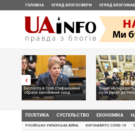
ГОЛОВНА
ОГЛЯД БЛОГОСФЕРИ
ОГЛЯД БЛОГОЖАБ
Експослу в США Стефанішиній
Трамп не передасть
обрали запобіжний захід
сотні ракет до Patri
...
ПОЛІТИКА
СУСПІЛЬСТВО
ЕКОНОМІКА
Н
РОСІЙСЬКО-УКРАЇНСЬКА ВІЙНА
КОРОНАВІРУС COVID-19