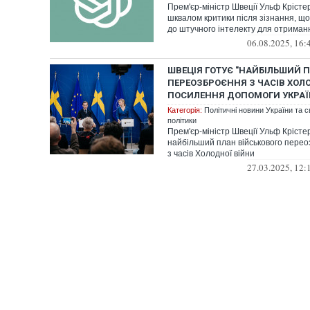
Прем'єр-міністр Швеції Ульф Крісте
шквалом критики після зізнання, що
до штучного інтелекту для отримання
06.08.2025, 16:
ШВЕЦІЯ ГОТУЄ "НАЙБІЛЬШИЙ П
ПЕРЕОЗБРОЄННЯ З ЧАСІВ ХОЛО
ПОСИЛЕННЯ ДОПОМОГИ УКРАЇ
Категорія:
Політичні новини України та с
політики
Прем'єр-міністр Швеції Ульф Кріст
найбільший план військового перео
з часів Холодної війни
27.03.2025, 12: