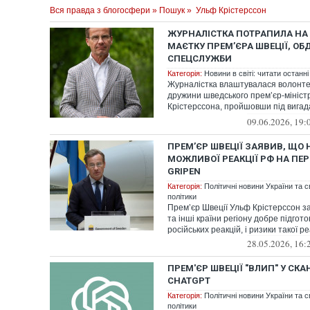
Вся правда з блогосфери
»
Пошук
» Ульф Крістерссон
ЖУРНАЛІСТКА ПОТРАПИЛА НА 
МАЄТКУ ПРЕМ’ЄРА ШВЕЦІЇ, О
СПЕЦСЛУЖБИ
Категорія:
Новини в світі: читати останні
Журналістка влаштувалася волонте
дружини шведського прем’єр-мініс
Крістерссона, пройшовши під вигад
згенерованим ш...
09.06.2026, 19:
ПРЕМ’ЄР ШВЕЦІЇ ЗАЯВИВ, ЩО 
МОЖЛИВОЇ РЕАКЦІЇ РФ НА ПЕР
GRIPEN
Категорія:
Політичні новини України та с
політики
Прем’єр Швеції Ульф Крістерссон за
та інші країни регіону добре підгото
російських реакцій, і ризики такої реа
28.05.2026, 16:
ПРЕМ'ЄР ШВЕЦІЇ "ВЛИП" У СК
CHATGPT
Категорія:
Політичні новини України та с
політики