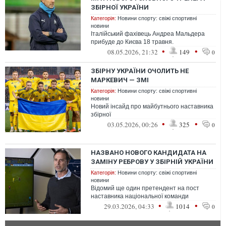
ЗБІРНОЇ УКРАЇНИ
Категорія:
Новини спорту: свіжі спортивні
новини
Італійський фахівець Андреа Мальдера
прибуде до Києва 18 травня.
•
•
08.05.2026, 21:32
149
0
ЗБІРНУ УКРАЇНИ ОЧОЛИТЬ НЕ
МАРКЕВИЧ — ЗМІ
Категорія:
Новини спорту: свіжі спортивні
новини
Новий інсайд про майбутнього наставника
збірної
•
•
03.05.2026, 00:26
325
0
НАЗВАНО НОВОГО КАНДИДАТА НА
ЗАМІНУ РЕБРОВУ У ЗБІРНІЙ УКРАЇНИ
Категорія:
Новини спорту: свіжі спортивні
новини
Відомий ще один претендент на пост
наставника національної команди
•
•
29.03.2026, 04:33
1014
0