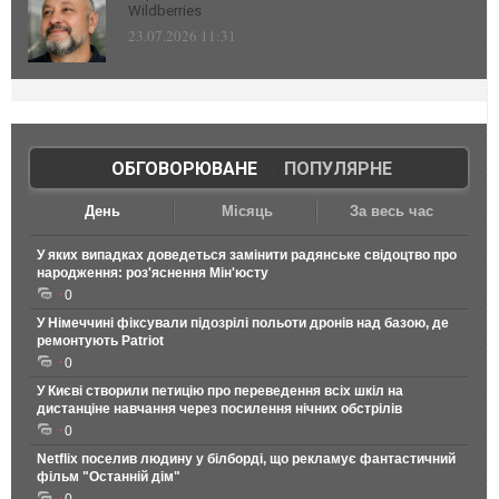
Wildberries
23.07.2026 11:31
ОБГОВОРЮВАНЕ
|
ПОПУЛЯРНЕ
День
Місяць
За весь час
У яких випадках доведеться замінити радянське свідоцтво про
народження: роз'яснення Мін'юсту
0
У Німеччині фіксували підозрілі польоти дронів над базою, де
ремонтують Patriot
0
У Києві створили петицію про переведення всіх шкіл на
дистанціне навчання через посилення нічних обстрілів
0
Netflix поселив людину у білборді, що рекламує фантастичний
фільм "Останній дім"