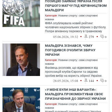
ПОЗИЦІЮ ЗАЙМАЄ УКРАЇНА ПІСЛЯ
ПЕРШОГО МАТЧУ ПІД КЕРІВНИЦТВОМ
МАЛЬДЕРИ
Категорія:
Новини спорту: свіжі спортивні
новини
ФІФА опублікувала новий рейтинг
чоловічих національних збірних з футболу.
Попри впевнену перемогу в травневому
товариському матчі, збірна України не з...
•
•
05.06.2026, 19:32
279
0
МАЛЬДЕРА ЗІЗНАВСЯ, ЧОМУ
ПОГОДИВСЯ ОЧОЛИТИ ЗБІРНУ
УКРАЇНИ
Категорія:
Новини спорту: свіжі спортивні
новини
Фахівець розповів, що відмовився від
пропозицій клубів Європи та свідомо
зробив вибір на користь збірної України.
•
•
28.05.2026, 15:08
144
0
«У МЕНЕ БУЛИ ІНШІ ВАРІАНТИ»:
МАЛЬДЕРА ПРОКОМЕНТУВАВ СВОЄ
ПРИЗНАЧЕННЯ ДО ЗБІРНОЇ УКРАЇНИ
Категорія:
Новини спорту: свіжі спортивні
новини
Новий головний тренер збірної України