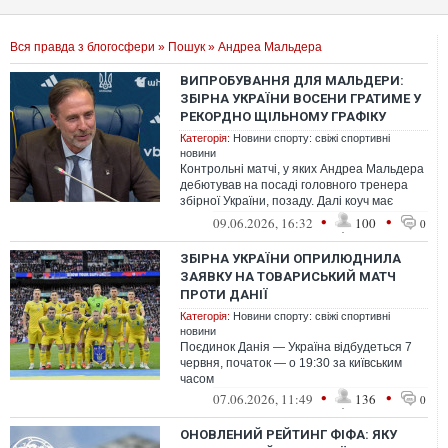
Вся правда з блогосфери
»
Пошук
» Андреа Мальдера
ВИПРОБУВАННЯ ДЛЯ МАЛЬДЕРИ:
ЗБІРНА УКРАЇНИ ВОСЕНИ ГРАТИМЕ У
РЕКОРДНО ЩІЛЬНОМУ ГРАФІКУ
Категорія:
Новини спорту: свіжі спортивні
новини
Контрольні матчі, у яких Андреа Мальдера
дебютував на посаді головного тренера
збірної України, позаду. Далі коуч має
понад три місяці, щоб підготуват...
•
•
09.06.2026, 16:32
100
0
ЗБІРНА УКРАЇНИ ОПРИЛЮДНИЛА
ЗАЯВКУ НА ТОВАРИСЬКИЙ МАТЧ
ПРОТИ ДАНІЇ
Категорія:
Новини спорту: свіжі спортивні
новини
Поєдинок Данія — Україна відбудеться 7
червня, початок — о 19:30 за київським
часом
•
•
07.06.2026, 11:49
136
0
ОНОВЛЕНИЙ РЕЙТИНГ ФІФА: ЯКУ