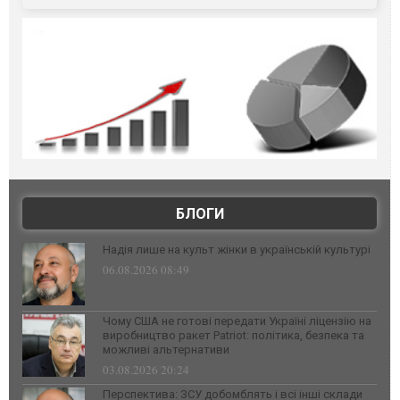
БЛОГИ
Надія лише на культ жінки в українській культурі
06.08.2026 08:49
Чому США не готові передати Україні ліцензію на
виробництво ракет Patriot: політика, безпека та
можливі альтернативи
03.08.2026 20:24
Перспектива: ЗСУ добомблять і всі інші склади