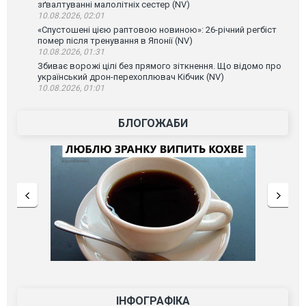
зґвалтуванні малолітніх сестер (NV)
10.08.2026, 02:01
«Спустошені цією раптовою новиною»: 26-річний регбіст
помер після тренування в Японії (NV)
10.08.2026, 01:31
Збиває ворожі цілі без прямого зіткнення. Що відомо про
український дрон-перехоплювач Кібчик (NV)
10.08.2026, 01:01
БЛОГОЖАБИ
ІНФОГРАФІКА