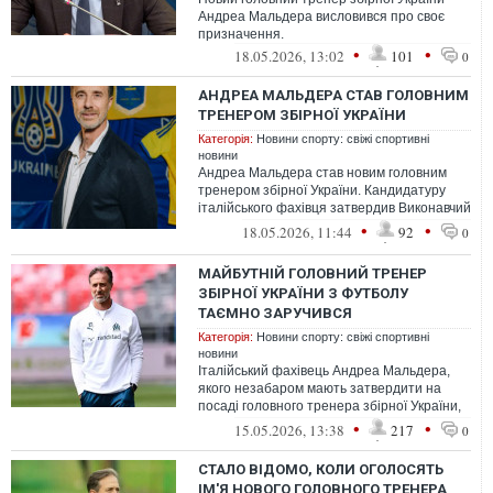
Андреа Мальдера висловився про своє
призначення.
•
•
18.05.2026, 13:02
101
0
АНДРЕА МАЛЬДЕРА СТАВ ГОЛОВНИМ
ТРЕНЕРОМ ЗБІРНОЇ УКРАЇНИ
Категорія:
Новини спорту: свіжі спортивні
новини
Андреа Мальдера став новим головним
тренером збірної України. Кандидатуру
італійського фахівця затвердив Виконавчий
комітет УАФ з подання Комітету нац...
•
•
18.05.2026, 11:44
92
0
МАЙБУТНІЙ ГОЛОВНИЙ ТРЕНЕР
ЗБІРНОЇ УКРАЇНИ З ФУТБОЛУ
ТАЄМНО ЗАРУЧИВСЯ
Категорія:
Новини спорту: свіжі спортивні
новини
Італійський фахівець Андреа Мальдера,
якого незабаром мають затвердити на
посаді головного тренера збірної України,
закінчив із холостяцьким життям.
•
•
15.05.2026, 13:38
217
0
СТАЛО ВІДОМО, КОЛИ ОГОЛОСЯТЬ
ІМ'Я НОВОГО ГОЛОВНОГО ТРЕНЕРА