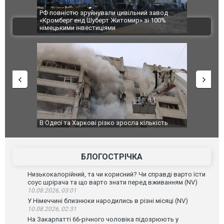
 завод
В Одесі та Харкові різко зросла кількість
Ворог завд
 100%
постраждалих від обстрілу РФ
двоє пора
ВІДЕО
після атак
ькість
У парламенті Косово прем'єра закидали яйцями
Приїхав за
до українс
зіркового 
БЛОГОСТРІЧКА
Низькокалорійний, та чи корисний? Чи справді варто їсти
соус шрірача та що варто знати перед вживанням (NV)
10.08.2026, 03:01
У Німеччині близнюки народились в різні місяці (NV)
10.08.2026, 02:31
На Закарпатті 66-річного чоловіка підозрюють у