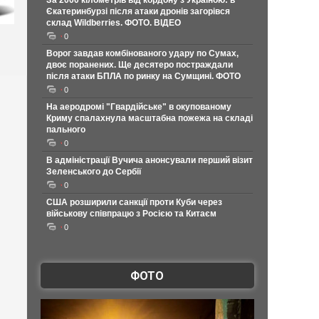
За 2000 кілометрів від кордону з Україною: в
Єкатеринбурзі після атаки дронів загорівся
склад Wildberries. ФОТО. ВІДЕО
0
Ворог завдав комбінованого удару по Сумах,
двоє поранених. Ще десятеро постраждали
після атаки БПЛА по ринку на Сумщині. ФОТО
0
На аеродромі "Гвардійське" в окупованому
Криму спалахнула масштабна пожежа на складі
пального
0
В адміністрації Вучича анонсували перший візит
Зеленського до Сербії
0
США розширили санкції проти Куби через
військову співпрацю з Росією та Китаєм
0
ФОТО