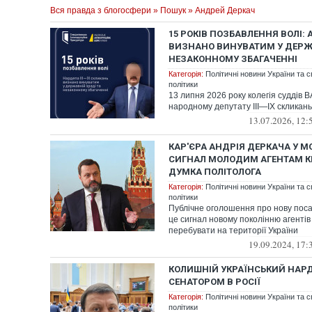
Вся правда з блогосфери
»
Пошук
» Андрей Деркач
15 РОКІВ ПОЗБАВЛЕННЯ ВОЛІ:
ВИЗНАНО ВИНУВАТИМ У ДЕРЖА
НЕЗАКОННОМУ ЗБАГАЧЕННІ
Категорія:
Політичні новини України та с
політики
13 липня 2026 року колегія суддів 
народному депутату III—IX скликань
13.07.2026, 12:
КАР'ЄРА АНДРІЯ ДЕРКАЧА У МО
СИГНАЛ МОЛОДИМ АГЕНТАМ КР
ДУМКА ПОЛІТОЛОГА
Категорія:
Політичні новини України та с
політики
Публічне оголошення про нову пос
це сигнал новому поколінню агентів 
перебувати на території України
19.09.2024, 17:
КОЛИШНІЙ УКРАЇНСЬКИЙ НАРД
СЕНАТОРОМ В РОСІЇ
Категорія:
Політичні новини України та с
політики