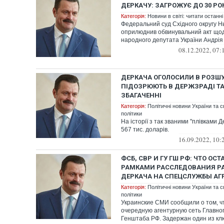
ДЕРКАЧУ: ЗАГРОЖУЄ ДО 30 РО
Категорія:
Новини в світі: читати останні
Федеральний суд Східного округу Нь
оприлюднив обвинувальний акт що
народного депутата України Андрія Д
08.12.2022, 07:
ДЕРКАЧА ОГОЛОСИЛИ В РОЗШУ
ПІДОЗРЮЮТЬ В ДЕРЖЗРАДІ Т
ЗБАГАЧЕННІ
Категорія:
Політичні новини України та с
політики
На історії з так званими "плівками 
567 тис. доларів.
16.09.2022, 10:
ФСБ, СВР И ГУ ГШ РФ: ЧТО ОСТ
РАМКАМИ РАССЛЕДОВАНИЯ Р
ДЕРКАЧА НА СПЕЦСЛУЖБЫ АГ
Категорія:
Політичні новини України та с
політики
Украинские СМИ сообщили о том, ч
очередную агентурную сеть Главно
Генштаба РФ. Задержан один из к