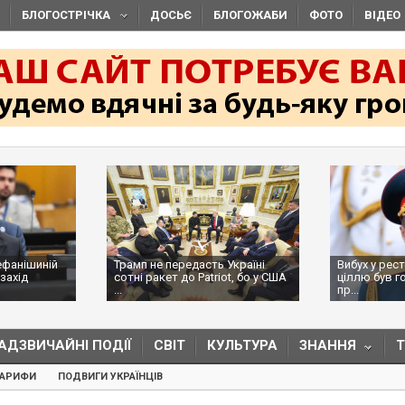
БЛОГОСТРІЧКА
ДОСЬЄ
БЛОГОЖАБИ
ФОТО
ВІДЕО
ефанішиній
Трамп не передасть Україні
Вибух у рес
захід
сотні ракет до Patriot, бо у США
ціллю був г
...
пр...
АДЗВИЧАЙНІ ПОДІЇ
СВІТ
КУЛЬТУРА
ЗНАННЯ
ТАРИФИ
ПОДВИГИ УКРАЇНЦІВ