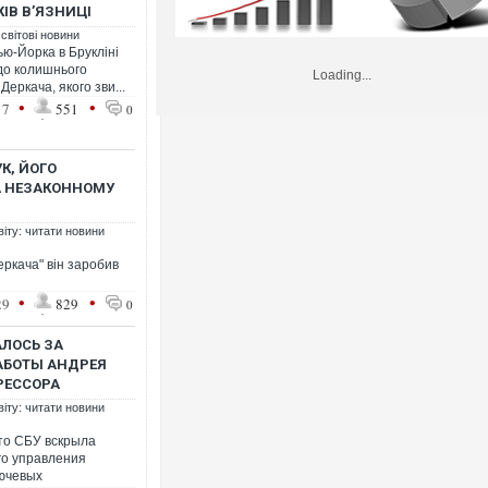
КІВ В’ЯЗНИЦІ
 світові новини
ю-Йорка в Брукліні
до колишнього
Loading...
еркача, якого зви...
•
•
17
551
0
К, ЙОГО
А НЕЗАКОННОМУ
віту: читати новини
Деркача" він заробив
•
•
29
829
0
АЛОСЬ ЗА
АБОТЫ АНДРЕЯ
РЕССОРА
віту: читати новини
то СБУ вскрыла
го управления
лючевых