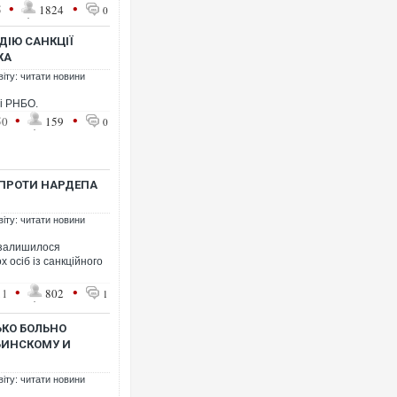
•
•
5
1824
0
ДІЮ САНКЦІЇ
КА
віту: читати новини
ні РНБО.
Ворог завдав комбінованого уд
•
•
50
159
0
двоє поранених. Ще десятеро
після атаки БПЛА по ринку на 
 ПРОТИ НАРДЕПА
віту: читати новини
 залишилося
х осіб із санкційного
•
•
11
802
1
КО БОЛЬНО
БИНСКОМУ И
Вже вивели на тести: Ferrari г
позашляховика Purosangue. В
віту: читати новини