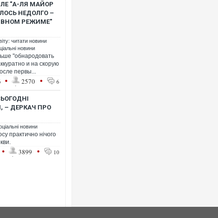
ЛЕ "А-ЛЯ МАЙОР
ЛОСЬ НЕДОЛГО –
ТИВНОМ РЕЖИМЕ"
віту: читати новини
ціальні новини
альше "обнародовать
ккуратно и на скорую
осле первы...
•
•
6
2570
6
СЬОГОДНІ
 – ДЕРКАЧ ПРО
оціальні новини
су практично нічого
кви.
•
•
3899
10