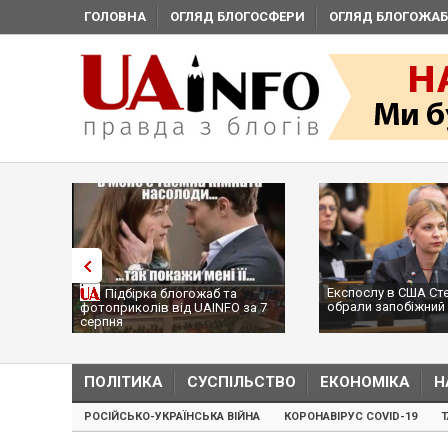
ГОЛОВНА
ОГЛЯД БЛОГОСФЕРИ
ОГЛЯД БЛОГОЖАБ
Експослу в США Ст
Підбірка блогожаб та
обрали запобіжний 
фотоприколів від UAINFO за 7
серпня
ПОЛІТИКА
СУСПІЛЬСТВО
ЕКОНОМІКА
Н
РОСІЙСЬКО-УКРАЇНСЬКА ВІЙНА
КОРОНАВІРУС COVID-19