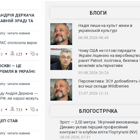
БЛОГИ
 АНДРІЯ ДЕРКАЧА
ВНІЙ ЗРАДІ ТА
Надія лише на культ жінки в
українській культурі
віту: читати новини
06.08.2026 08:49
ВАКС оголосила вирок
.
Чому США не готові передати
•
•
53
125
0
Україні ліцензію на виробництв
ракет Patriot: політика, безпека 
можливі альтернативи
СКВІ — ЦЕ
ЕМЛЯ В УКРАЇНІ:
03.08.2026 20:24
Перспектива: ЗСУ добомблять і
віту: читати новини
всі інші склади Wildberries
23.07.2026 11:31
аду Андрія Деркача —
РФ, які наразі можуть
•
•
31
733
0
БЛОГОСТРІЧКА
ЕП СТАВ
Зріст — 2,02 метра: 18-річний вихованець
Динамо уклав перший професійний
контракт із клубом еліти Португалії (NV)
віту: читати новини
08.08.2026, 07:31