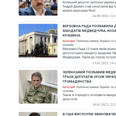
Колишній депутат-регіонал українс
Андрій Деркач став сенатором від А
країни-агресорки Росії.
16.09.2024, 12:
ВЕРХОВНА РАДА ПОЗБАВИЛА 
МАНДАТІВ МЕДВЕДЧУКА, КОЗА
КУЗЬМІНА
Категорія:
Політичні новини України та с
політики
Верховна Рада 13 січня своїм ріше
депутатського мандату зрадника Ук
Медведчука. Також до списку потра
Андр...
13.01.2023, 14:
ЗЕЛЕНСЬКИЙ ПОЗБАВИВ МЕДВЕ
ТРЬОХ ДЕПУТАТІВ ОПЗЖ УКРА
ГРОМАДЯНСТВА
Категорія:
Політичні новини України та с
політики
Також їх планують позбавити манда
депутатів.
10.01.2023, 23:
В США ВИСУНУЛИ ЗВИНУВАЧЕ