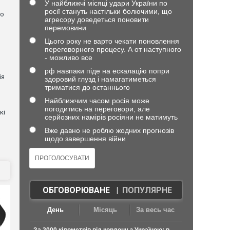
У найближчі місяці удари України по
росії стануть настільки болючими, що
но
агресору доведеться поновити
перемовини
Цього року не варто чекати поновлення
переговорного процесу. А от наступного
- можливо все
рф навпаки піде на ескалацію попри
ія
здоровий глузд і намагатиметься
триматися до останнього
Найближчим часом росія може
погодитись на переговори, але
кі
серйозних намірів росіяни не матимуть
Вже давно не роблю жодних прогнозів
щодо завершення війни
ОБГОВОРЮВАНЕ
|
ПОПУЛЯРНЕ
День
Місяць
За весь час