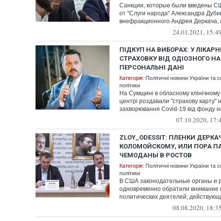
Санкции, которые были введены С
от "Слуги народа" Александра Дуби
внефракционного Андрея Деркача, 
украинцев,...
24.01.2021, 15:4
ПІДКУП НА ВИБОРАХ: У ЛІКАР
СТРАХОВКУ ВІД ОДІОЗНОГО НА
ПЕРСОНАЛЬНІ ДАНІ
Категорія:
Політичні новини України та с
політики
На Сумщині в обласному клінічном
центрі роздавали "страхову карту" 
захворювання Covid-19 від фонду 
мажоритарника, к...
07.10.2020, 17:
ZLOY_ODESSIT: ПЛЕНКИ ДЕРКА
КОЛОМОЙСКОМУ, ИЛИ ПОРА П
ЧЕМОДАНЫ В РОСТОВ
Категорія:
Політичні новини України та с
політики
В США законодательные органы и 
одновременно обратили внимание н
политических деятелей, действующ
РФ. Рван...
08.08.2020, 18:3