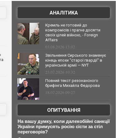
АНАЛІТИКА
Кремль не готовий до
компромісів і прагне досягти
своїх цілей війною, - Foreign
Affairs
03.08.2026 13:02
о
Звільнення Сирського знаменує
та
кінець епохи "старої гвардії" в
українській армії — NYT
23.07.2026 10:32
Повний текст резонансного
брифінга Михайла Федорова
18.07.2026 09:27
ОПИТУВАННЯ
На вашу думку, коли далекобійні санкції
України примусять росію сісти за стіл
переговорів?