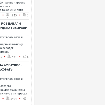
ША против нардепа
нского и
а также еще пяти
•
•
9
1823
2
НІ РОЗДАВАЛИ
РДЕПА І ЗБИРАЛИ
віту: читати новини
у перинатальному
на випадок
нардепа-
•
•
45
531
0
ЧА АУКНУЛИСЬ
АКОВАТЬ
віту: читати новини
разведка
а двух украинских
их явно в интересах
•
•
5
3404
7