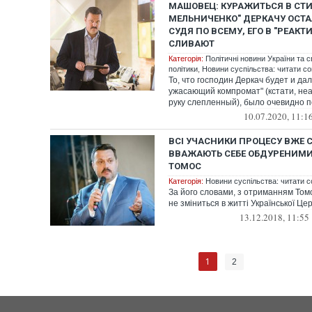
МАШОВЕЦ: КУРАЖИТЬСЯ В СТИ
МЕЛЬНИЧЕНКО" ДЕРКАЧУ ОСТА
СУДЯ ПО ВСЕМУ, ЕГО В "РЕАК
СЛИВАЮТ
Категорія:
Політичні новини України та с
політики
,
Новини суспільства: читати со
То, что господин Деркач будет и д
ужасающий компромат" (кстати, неа
руку слепленный), было очевидно п
10.07.2020, 11:1
ВСІ УЧАСНИКИ ПРОЦЕСУ ВЖЕ 
ВВАЖАЮТЬ СЕБЕ ОБДУРЕНИМИ,
ТОМОС
Категорія:
Новини суспільства: читати с
За його словами, з отриманням Томо
не зміниться в житті Української Цер
13.12.2018, 11:55
1
2