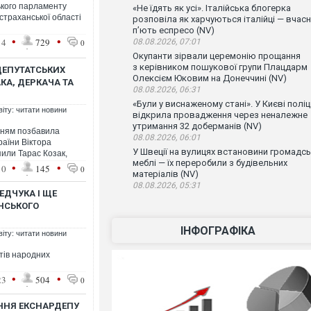
ького парламенту
«Не їдять як усі». Італійська блогерка
страханської області
розповіла як харчуються італійці — вчас
п’ють еспресо (NV)
•
•
14
729
08.08.2026, 07:01
0
Окупанти зірвали церемонію прощання
з керівником пошукової групи Плацдарм
ДЕПУТАТСЬКИХ
Олексієм Юковим на Донеччині (NV)
КА, ДЕРКАЧА ТА
08.08.2026, 06:31
«Були у виснаженому стані». У Києві поліц
віту: читати новини
відкрила провадження через неналежне
утримання 32 доберманів (NV)
нням позбавила
08.08.2026, 06:01
раїни Віктора
У Швеції на вулицях встановини громадсь
пили Тарас Козак,
меблі — їх переробили з будівельних
•
•
10
145
0
матеріалів (NV)
08.08.2026, 05:31
ДЧУКА І ЩЕ
ЇНСЬКОГО
ІНФОГРАФІКА
віту: читати новини
тів народних
•
•
23
504
0
ННЯ ЕКСНАРДЕПУ