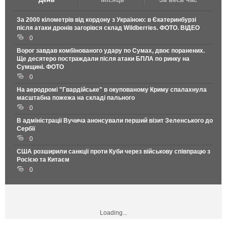
За 2000 кілометрів від кордону з Україною: в Єкатеринбурзі
після атаки дронів загорівся склад Wildberries. ФОТО. ВІДЕО
0
Ворог завдав комбінованого удару по Сумах, двоє поранених.
Ще десятеро постраждали після атаки БПЛА по ринку на
Сумщині. ФОТО
0
На аеродромі "Гвардійське" в окупованому Криму спалахнула
масштабна пожежа на складі пального
0
В адміністрації Вучича анонсували перший візит Зеленського до
Сербії
0
США розширили санкції проти Куби через військову співпрацю з
Росією та Китаєм
0
Loading...