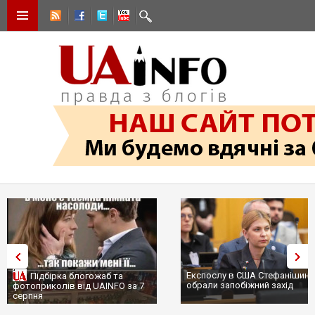
Експослу в США Стефанішині
Підбірка блогожаб та
обрали запобіжний захід
фотоприколів від UAINFO за 7
серпня