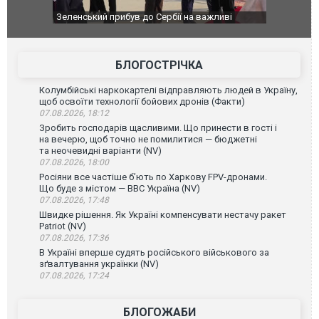
Зеленський прибув до Сербії на важливі
"Вони воюю
перемовини
Чернівцях 
зневажливи
ВІДЕО
БЛОГОСТРІЧКА
Колумбійські наркокартелі відправляють людей в Україну,
щоб освоїти технології бойових дронів (Факти)
07.08.2026, 18:12
Зробить господарів щасливими. Що принести в гості і
на вечерю, щоб точно не помилитися — бюджетні
та неочевидні варіанти (NV)
07.08.2026, 18:00
Росіяни все частіше бʼють по Харкову FPV-дронами.
Що буде з містом — ВВС Україна (NV)
07.08.2026, 17:48
Швидке рішення. Як Україні компенсувати нестачу ракет
Patriot (NV)
07.08.2026, 17:36
В Україні вперше судять російського військового за
зґвалтування українки (NV)
07.08.2026, 17:24
БЛОГОЖАБИ