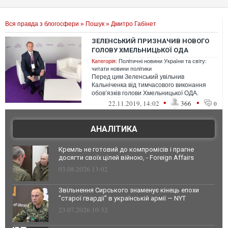
Вся правда з блогосфери
»
Пошук
» Дмитро Габінет
ЗЕЛЕНСЬКИЙ ПРИЗНАЧИВ НОВОГО
ГОЛОВУ ХМЕЛЬНИЦЬКОЇ ОДА
Категорія:
Політичні новини України та світу:
читати новини політики
Перед цим Зеленський увільнив
Кальніченка від тимчасового виконання
обов’язків голови Хмельницької ОДА.
•
•
22.11.2019, 14:02
366
0
АНАЛІТИКА
Кремль не готовий до компромісів і прагне
досягти своїх цілей війною, - Foreign Affairs
03.08.2026 13:02
Звільнення Сирського знаменує кінець епохи
"старої гвардії" в українській армії — NYT
23.07.2026 10:32