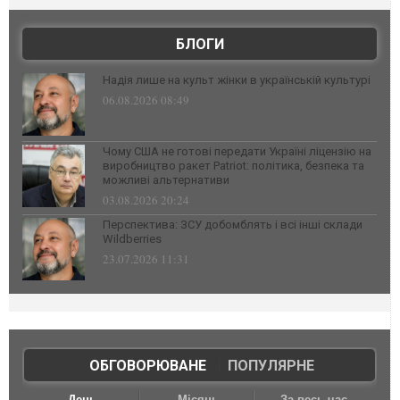
БЛОГИ
Надія лише на культ жінки в українській культурі
06.08.2026 08:49
Чому США не готові передати Україні ліцензію на
виробництво ракет Patriot: політика, безпека та
можливі альтернативи
03.08.2026 20:24
Перспектива: ЗСУ добомблять і всі інші склади
Wildberries
23.07.2026 11:31
ОБГОВОРЮВАНЕ
|
ПОПУЛЯРНЕ
День
Місяць
За весь час