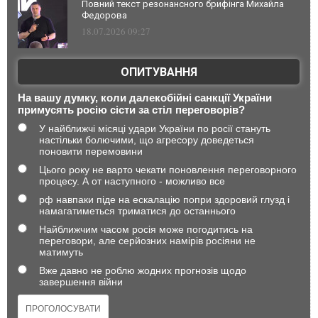
Повний текст резонансного брифінга Михайла
Федорова
18.07.2026 09:27
ОПИТУВАННЯ
На вашу думку, коли далекобійні санкції України
примусять росію сісти за стіл переговорів?
У найближчі місяці удари України по росії стануть
настільки болючими, що агресору доведеться
поновити перемовини
Цього року не варто чекати поновлення переговорного
процесу. А от наступного - можливо все
рф навпаки піде на ескалацію попри здоровий глузд і
намагатиметься триматися до останнього
Найближчим часом росія може погодитись на
переговори, але серйозних намірів росіяни не
матимуть
Вже давно не роблю жодних прогнозів щодо
завершення війни