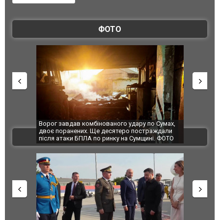
ФОТО
Ворог завдав комбінованого удару по Сумах,
За 2000 кі
двоє поранених. Ще десятеро постраждали
Єкатеринбу
ВІДЕО
після атаки БПЛА по ринку на Сумщині. ФОТО
склад Wild