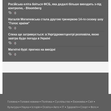
Російська еліта боїться ФСБ, яка дедалі більше виходить з-під
контролю, - Bloomberg
0
Наталія Могилевська стала другою тренеркою 14-го сезону шоу
"Голос країни"
0
Спека ще затримується: в Укргідрометцентрі розповіли, якою
завтра буде погода в Україні
0
Магнітні бурі: прогноз на вихідні
0
Головна
•
Головні новини
•
Політика
•
Суспільство
•
Економіка
беспроводной
•
Світ
•
Культура
•
Наука
•
Історія
•
Освіта
•
Авто
•
IT
•
Здоров'я
интернет
•
Спорт
•
Фото
•