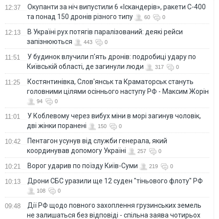
Окупанти за ніч випустили 6 «Іскандерів», ракети С-400
12:37
та понад 150 дронів різного типу
60
0
В Україні рух потягів паралізований: деякі рейси
12:13
запізнюються
443
0
У будинок влучили п'ять дронів: подробиці удару по
11:51
Київській області, де загинули люди
317
0
Костянтинівка, Слов'янськ та Краматорськ стануть
11:25
головними цілями осіннього наступу РФ - Максим Жорін
94
0
У Коблевому через вибух міни в морі загинув чоловік,
11:01
дві жінки поранені
150
0
Пентагон усунув від служби генерала, який
10:42
координував допомогу Україні
257
0
Ворог ударив по поїзду Київ-Суми
10:21
219
0
Дрони СБС уразили ще 12 суден "тіньового флоту" РФ
10:13
108
0
Дії РФ щодо повного захоплення грузинських земель
09:48
не залишаться без відповіді - спільна заява чотирьох