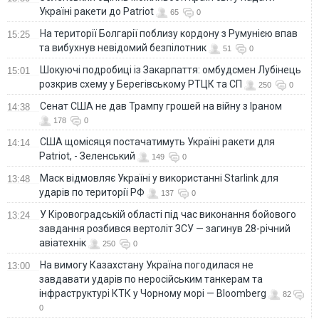
Україні ракети до Patriot
65
0
На території Болгарії поблизу кордону з Румунією впав
15:25
та вибухнув невідомий безпілотник
51
0
Шокуючі подробиці із Закарпаття: омбудсмен Лубінець
15:01
розкрив схему у Берегівському РТЦК та СП
250
0
Сенат США не дав Трампу грошей на війну з Іраном
14:38
178
0
США щомісяця постачатимуть Україні ракети для
14:14
Patriot, - Зеленський
149
0
Маск відмовляє Україні у використанні Starlink для
13:48
ударів по території РФ
137
0
У Кіровоградській області під час виконання бойового
13:24
завдання розбився вертоліт ЗСУ — загинув 28-річний
авіатехнік
250
0
На вимогу Казахстану Україна погодилася не
13:00
завдавати ударів по неросійським танкерам та
інфраструктурі КТК у Чорному морі — Bloomberg
82
0