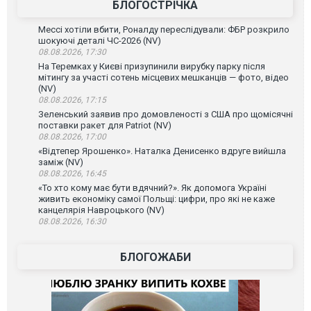
БЛОГОСТРІЧКА
Мессі хотіли вбити, Роналду переслідували: ФБР розкрило
шокуючі деталі ЧС-2026 (NV)
08.08.2026, 17:30
На Теремках у Києві призупинили вирубку парку після
мітингу за участі сотень місцевих мешканців — фото, відео
(NV)
08.08.2026, 17:15
Зеленський заявив про домовленості з США про щомісячні
поставки ракет для Patriot (NV)
08.08.2026, 17:00
«Відтепер Ярошенко». Наталка Денисенко вдруге вийшла
заміж (NV)
08.08.2026, 16:45
«То хто кому має бути вдячний?». Як допомога Україні
живить економіку самої Польщі: цифри, про які не каже
канцелярія Навроцького (NV)
08.08.2026, 16:30
БЛОГОЖАБИ