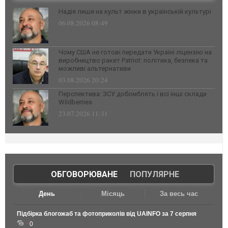
Надія лише на культ жінки в українській культурі
06.08.2026 08:49
Чому США не готові передати Україні ліцензію на
виробництво ракет Patriot: політика, безпека та
можливі альтернативи
03.08.2026 20:24
Перспектива: ЗСУ добомблять і всі інші склади
Wildberries
23.07.2026 11:31
ОБГОВОРЮВАНЕ
|
ПОПУЛЯРНЕ
День
Місяць
За весь час
Підбірка блогожаб та фотоприколів від UAINFO за 7 серпня
0