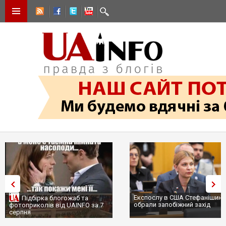
Експослу в США Стефанішині
Підбірка блогожаб та
обрали запобіжний захід
фотоприколів від UAINFO за 7
серпня