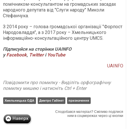
помічником-консультантом на громадських засадах
народного депутата від "Слуги народу" Миколи
Стефанчука.
З 2014 року – голова громадської організації "Форпост
Народовладдя", а з 2017 року – Хмельницького
інформаційно-консультаційного центру UMCS.
Підписуйся на сторінки UAINFO
у
Facebook
,
Twitter
і
Y
ouTube
UAINFO
Повідомити про помилку - Виділіть орфографічну
помилку мишею і натисніть Ctrl + Enter
Хмельницька ОДА
Дмитро Габінет
призначення
Сподобався матеріал? Сміливо поділися
ним в соцмережах через ці кнопки