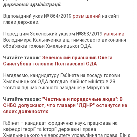
державної адміністрації.
Відповідний указ № 864/2019
розміщений
на сайті
глави держави.
Перед цим Зеленський указом №863/2019
увільнив
Володимира Кальніченка від тимчасового виконання
обов’язків голови Хмельницької ОДА.
Читайте також:
Зеленський призначив Олега
Синєгубова головою Полтавської ОДА
Нагадаємо, кандидатуру Габінета на посаду голови
Хмельницької ОДА погодив Кабінет міністрів 28
жовтня під час виїзного засідання у Маріуполі.
Читайте також:
"Честные и порядочные люди": В
СНБО допускают, что главари "ЛДНР" останутся на
своих должностях
Габінет – кандидат юридичних наук, працював на
кафедрі теорії та історії держави і права
Хмельницького університету управління та права. Він є