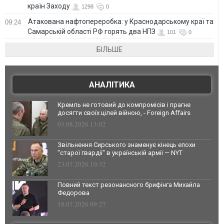
країн Заходу
1298
0
Атакована нафтопереробка: у Краснодарському краї та
09:24
Самарській області РФ горять два НПЗ
101
0
БІЛЬШЕ
АНАЛІТИКА
Кремль не готовий до компромісів і прагне
досягти своїх цілей війною, - Foreign Affairs
03.08.2026 13:02
Звільнення Сирського знаменує кінець епохи
"старої гвардії" в українській армії — NYT
23.07.2026 10:32
Повний текст резонансного брифінга Михайла
Федорова
18.07.2026 09:27