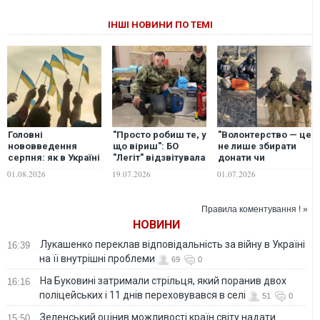
ІНШІ НОВИНИ ПО ТЕМІ
Головні
"Просто робиш те, у
"Волонтерство — це
нововведення
що віриш": БО
не лише збирати
серпня: як в Україні
"Легіт" відзвітувала
донати чи
зміняться
про масштабну
передавати
01.08.2026
19.07.2026
01.07.2026
соцвиплати,
допомогу
допомогу. Це дуже
мобілізаційні
військовим,
часто вкладання
норми та
пораненим та дітям
власних ресурсів":
Правила коментування ! »
комуналка
черговий звіт БО
НОВИНИ
"Легіт". ФОТО
Лукашенко переклав відповідальність за війну в Україні
16:39
на її внутрішні проблеми
69
0
На Буковині затримали стрільця, який поранив двох
16:16
поліцейських і 11 днів переховувався в селі
51
0
Зеленський оцінив можливості країн світу надати
15:50