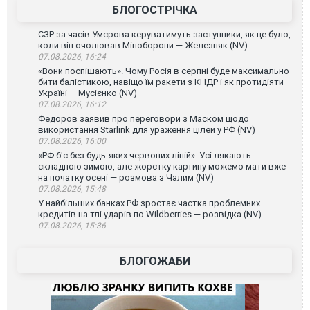
БЛОГОСТРІЧКА
СЗР за часів Умєрова керуватимуть заступники, як це було,
коли він очолював Міноборони — Железняк (NV)
07.08.2026, 16:24
«Вони поспішають». Чому Росія в серпні буде максимально
бити балістикою, навіщо їм ракети з КНДР і як протидіяти
Україні — Мусієнко (NV)
07.08.2026, 16:12
Федоров заявив про переговори з Маском щодо
використання Starlink для ураження цілей у РФ (NV)
07.08.2026, 16:00
«РФ б'є без будь-яких червоних ліній». Усі лякають
складною зимою, але жорстку картину можемо мати вже
на початку осені — розмова з Чалим (NV)
07.08.2026, 15:48
У найбільших банках РФ зростає частка проблемних
кредитів на тлі ударів по Wildberries — розвідка (NV)
07.08.2026, 15:36
БЛОГОЖАБИ