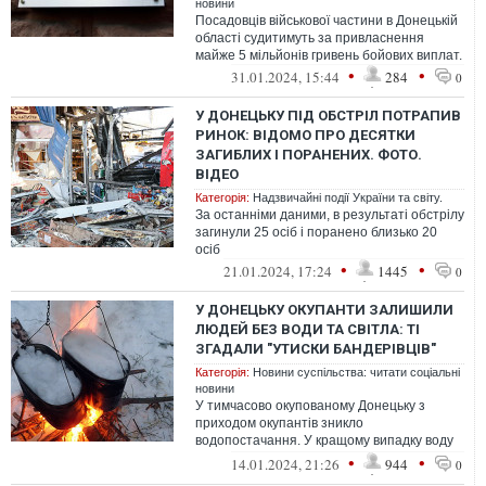
новини
Посадовців військової частини в Донецькій
області судитимуть за привласнення
майже 5 мільйонів гривень бойових виплат.
•
•
31.01.2024, 15:44
284
0
У ДОНЕЦЬКУ ПІД ОБСТРІЛ ПОТРАПИВ
РИНОК: ВІДОМО ПРО ДЕСЯТКИ
ЗАГИБЛИХ І ПОРАНЕНИХ. ФОТО.
ВІДЕО
Категорія:
Надзвичайні події України та світу.
За останніми даними, в результаті обстрілу
загинули 25 осіб і поранено близько 20
осіб
•
•
21.01.2024, 17:24
1445
0
У ДОНЕЦЬКУ ОКУПАНТИ ЗАЛИШИЛИ
ЛЮДЕЙ БЕЗ ВОДИ ТА СВІТЛА: ТІ
ЗГАДАЛИ "УТИСКИ БАНДЕРІВЦІВ"
Категорія:
Новини суспільства: читати соціальні
новини
У тимчасово окупованому Донецьку з
приходом окупантів зникло
водопостачання. У кращому випадку воду
подають за графіком, проте часто її немає
•
•
14.01.2024, 21:26
944
0
взагалі,...