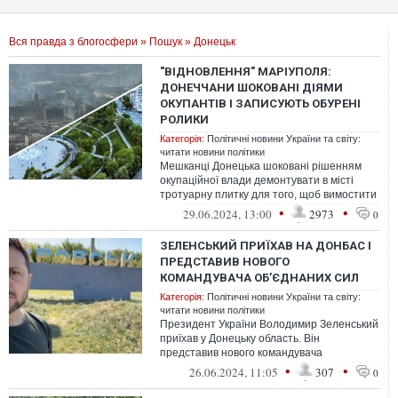
Вся правда з блогосфери
»
Пошук
» Донецьк
"ВІДНОВЛЕННЯ" МАРІУПОЛЯ:
ДОНЕЧЧАНИ ШОКОВАНІ ДІЯМИ
ОКУПАНТІВ І ЗАПИСУЮТЬ ОБУРЕНІ
РОЛИКИ
Категорія:
Політичні новини України та світу:
читати новини політики
Мешканці Донецька шоковані рішенням
окупаційної влади демонтувати в місті
тротуарну плитку для того, щоб вимостити
їй майданчики та тротуари в Маріупо...
•
•
29.06.2024, 13:00
2973
0
ЗЕЛЕНСЬКИЙ ПРИЇХАВ НА ДОНБАС І
ПРЕДСТАВИВ НОВОГО
КОМАНДУВАЧА ОБ’ЄДНАНИХ СИЛ
Категорія:
Політичні новини України та світу:
читати новини політики
Президент України Володимир Зеленський
приїхав у Донецьку область. Він
представив нового командувача
Об’єднаних сил генерала Андрія Гнатова
•
•
26.06.2024, 11:05
307
0