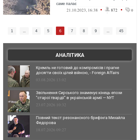
саме палає
•
•
21.10.2023, 16:38
872
0
6
1
...
4
5
7
8
9
...
45
АНАЛІТИКА
Кремль не готовий до компромісів і прагне
досягти своїх цілей війною, - Foreign Affairs
03.08.2026 13:02
Звільнення Сирського знаменує кінець епохи
"старої гвардії" в українській армії — NYT
23.07.2026 10:32
Повний текст резонансного брифінга Михайла
Федорова
18.07.2026 09:27