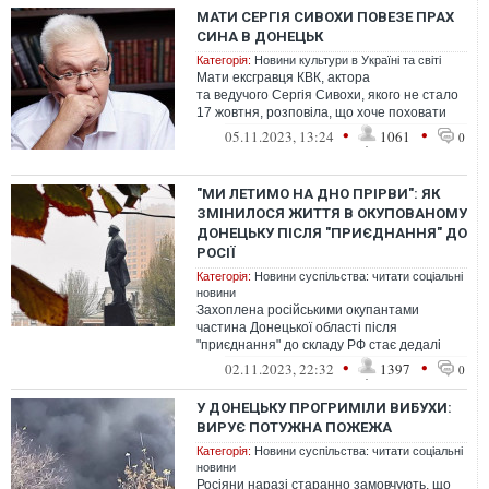
МАТИ СЕРГІЯ СИВОХИ ПОВЕЗЕ ПРАХ
СИНА В ДОНЕЦЬК
Категорія:
Новини культури в Україні та світі
Мати ексгравця КВК, актора
та ведучого Сергія Сивохи, якого не стало
17 жовтня, розповіла, що хоче поховати
прах сина на Донеччині, де
•
•
05.11.2023, 13:24
1061
0
спочивають рідн...
"МИ ЛЕТИМО НА ДНО ПРІРВИ": ЯК
ЗМІНИЛОСЯ ЖИТТЯ В ОКУПОВАНОМУ
ДОНЕЦЬКУ ПІСЛЯ "ПРИЄДНАННЯ" ДО
РОСІЇ
Категорія:
Новини суспільства: читати соціальні
новини
Захоплена російськими окупантами
частина Донецької області після
"приєднання" до складу РФ стає дедалі
депресивнішою, а обіцянки "райського
•
•
02.11.2023, 22:32
1397
0
життя" так...
У ДОНЕЦЬКУ ПРОГРИМІЛИ ВИБУХИ:
ВИРУЄ ПОТУЖНА ПОЖЕЖА
Категорія:
Новини суспільства: читати соціальні
новини
Росіяни наразі старанно замовчують, що