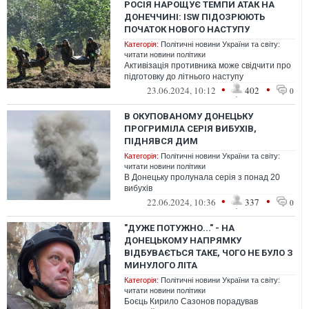
РОСІЯ НАРОЩУЄ ТЕМПИ АТАК НА
ДОНЕЧЧИНІ: ISW ПІДОЗРЮЮТЬ
ПОЧАТОК НОВОГО НАСТУПУ
Категорія:
Політичні новини України та світу:
читати новини політики
Активізація противника може свідчити про
підготовку до літнього наступу
•
•
23.06.2024, 10:12
402
0
В ОКУПОВАНОМУ ДОНЕЦЬКУ
ПРОГРИМІЛА СЕРІЯ ВИБУХІВ,
ПІДНЯВСЯ ДИМ
Категорія:
Політичні новини України та світу:
читати новини політики
В Донецьку пролунала серія з понад 20
вибухів
•
•
22.06.2024, 10:36
337
0
"ДУЖЕ ПОТУЖНО..." - НА
ДОНЕЦЬКОМУ НАПРЯМКУ
ВІДБУВАЄТЬСЯ ТАКЕ, ЧОГО НЕ БУЛО З
МИНУЛОГО ЛІТА
Категорія:
Політичні новини України та світу:
читати новини політики
Боєць Кирило Сазонов порадував