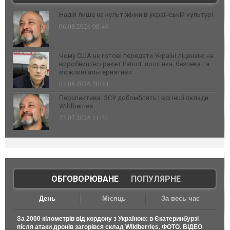
Надія лише на культ жінки в українській культурі
06.08.2026 08:49
Чому США не готові передати Україні ліцензію на
виробництво ракет Patriot: політика, безпека та
можливі альтернативи
03.08.2026 20:24
Перспектива: ЗСУ добомблять і всі інші склади
Wildberries
23.07.2026 11:31
ОБГОВОРЮВАНЕ
|
ПОПУЛЯРНЕ
День
Місяць
За весь час
За 2000 кілометрів від кордону з Україною: в Єкатеринбурзі
після атаки дронів загорівся склад Wildberries. ФОТО. ВІДЕО