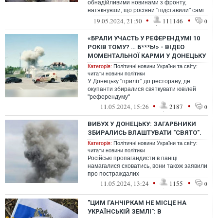
обнадійливими новинами з фронту,
натякнувши, що росіяни "підставили" самі
себе
•
•
19.05.2024, 21:50
111146
0
«БРАЛИ УЧАСТЬ У РЕФЕРЕНДУМІ 10
РОКІВ ТОМУ? … Б***Ь!» - ВІДЕО
МОМЕНТАЛЬНОЇ КАРМИ У ДОНЕЦЬКУ
Категорія:
Політичні новини України та світу:
читати новини політики
У Донецьку "приліт" до ресторану, де
окупанти збиралися святкувати ювілей
"референдуму"
•
•
11.05.2024, 15:26
2187
0
ВИБУХ У ДОНЕЦЬКУ: ЗАГАРБНИКИ
ЗБИРАЛИСЬ ВЛАШТУВАТИ "СВЯТО".
Категорія:
Політичні новини України та світу:
читати новини політики
Російські пропагандисти в паніці
намагалися сховатись, вони також заявили
про постраждалих
•
•
11.05.2024, 13:24
1155
0
"ЦИМ ГАНЧІРКАМ НЕ МІСЦЕ НА
УКРАЇНСЬКІЙ ЗЕМЛІ": В