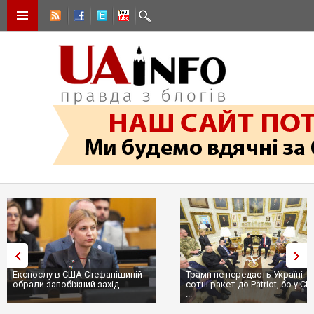
Експослу в США Стефанішиній
Трамп не передасть Україні
обрали запобіжний захід
сотні ракет до Patriot, бо у С
...