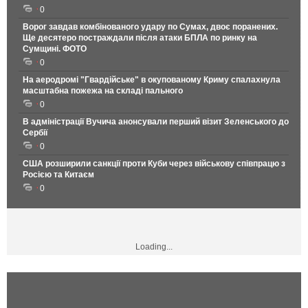
0
Ворог завдав комбінованого удару по Сумах, двоє поранених.
Ще десятеро постраждали після атаки БПЛА по ринку на
Сумщині. ФОТО
0
На аеродромі "Гвардійське" в окупованому Криму спалахнула
масштабна пожежа на складі пального
0
В адміністрації Вучича анонсували перший візит Зеленського до
Сербії
0
США розширили санкції проти Куби через військову співпрацю з
Росією та Китаєм
0
Loading...