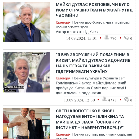
МАЙКЛ ДУГЛАС РОЗПОВІВ, ЧИ БУЛО
ЙОМУ СТРАШНО ЇХАТИ В УКРАЇНУ ПІД
ЧАС ВІЙНИ
Категорія:
Новини шоу-бізнесу: читати світські
новини з життя зірок
Актор в захваті від Києва
•
•
14.09.2024, 15:01
776
0
"Я БУВ ЗВОРУШЕНИЙ ПОБАЧЕНИМ В
КИЄВІ". МАЙКЛ ДУГЛАС ЗАДОНАТИВ
НА UNITED24 ТА ЗАКЛИКАВ
ПІДТРИМУВАТИ УКРАЇНУ
Категорія:
Новини культури в Україні та світі
Голлівудський актор Майкл Дуглас, який
прибув до Києва на Саміт перших леді і
джентльменів, задонатив
на фандрайзингову платформу United24
•
•
13.09.2024, 12:30
4778
0
та закликав...
ЄВГЕН КЛОПОТЕНКО В КИЄВІ
НАГОДУВАВ ЕНТОНІ БЛІНКЕНА ТА
МАЙКЛА ДУГЛАСА: "ОСНОВНИЙ
ІНСТИНКТ – НАВЕРНУТИ БОРЩУ"
Категорія:
Новини суспільства: читати соціальні