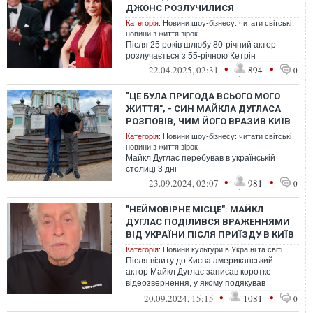
ДЖОНС РОЗЛУЧИЛИСЯ
Категорія:
Новини шоу-бізнесу: читати світські
новини з життя зірок
Після 25 років шлюбу 80-річний актор
розлучається з 55-річною Кетрін
•
•
22.04.2025, 02:31
894
0
"ЦЕ БУЛА ПРИГОДА ВСЬОГО МОГО
ЖИТТЯ", - СИН МАЙКЛА ДУГЛАСА
РОЗПОВІВ, ЧИМ ЙОГО ВРАЗИВ КИЇВ
Категорія:
Новини шоу-бізнесу: читати світські
новини з життя зірок
Майкл Дуглас перебував в українській
столиці 3 дні
•
•
23.09.2024, 02:07
981
0
"НЕЙМОВІРНЕ МІСЦЕ": МАЙКЛ
ДУГЛАС ПОДІЛИВСЯ ВРАЖЕННЯМИ
ВІД УКРАЇНИ ПІСЛЯ ПРИЇЗДУ В КИЇВ
Категорія:
Новини культури в Україні та світі
Після візиту до Києва американський
актор Майкл Дуглас записав коротке
відеозвернення, у якому подякував
президенту України Володимиру
•
•
20.09.2024, 15:15
1081
0
Зеленському та ...