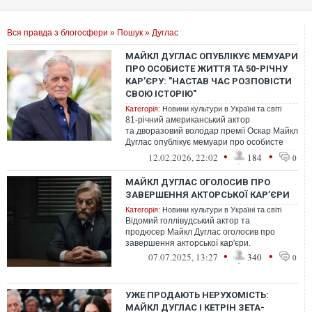
Вся правда з блогосфери
»
Пошук
» Дуглас
МАЙКЛ ДУГЛАС ОПУБЛІКУЄ МЕМУАРИ
ПРО ОСОБИСТЕ ЖИТТЯ ТА 50-РІЧНУ
КАРʼЄРУ: "НАСТАВ ЧАС РОЗПОВІСТИ
СВОЮ ІСТОРІЮ"
Категорія:
Новини культури в Україні та світі
81-річний американський актор
та дворазовий володар премії Оскар Майкл
Дуглас опублікує мемуари про особисте
життя та 50-річну карʼєру.
•
•
12.02.2026, 22:02
184
0
МАЙКЛ ДУГЛАС ОГОЛОСИВ ПРО
ЗАВЕРШЕННЯ АКТОРСЬКОЇ КАРʼЄРИ
Категорія:
Новини культури в Україні та світі
Відомий голлівудський актор та
продюсер Майкл Дуглас оголосив про
завершення акторської кар'єри.
•
•
07.07.2025, 13:27
340
0
УЖЕ ПРОДАЮТЬ НЕРУХОМІСТЬ:
МАЙКЛ ДУГЛАС І КЕТРІН ЗЕТА-