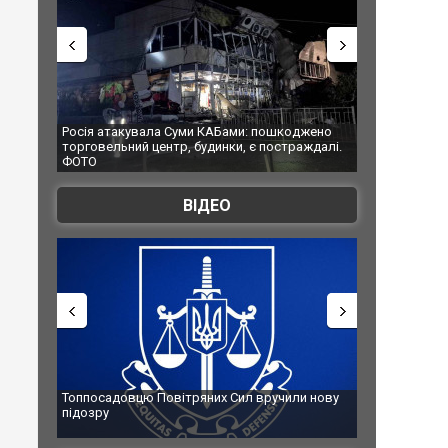
и КАБами: пошкоджено
Українські надзвичайники врятували козулен
удинки, є постраждалі.
під час ліквідації масштабної лісової пожежі у
Франції
ВІДЕО
яних Сил вручили нову
Сили оборони уразили Ярославський НПЗ:
губернатор регіону заявив про наймасштабн
атаку. ВІДЕО