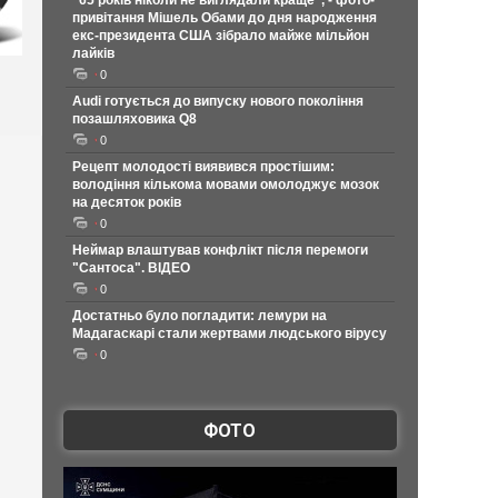
"65 років ніколи не виглядали краще", - фото-
привітання Мішель Обами до дня народження
екс-президента США зібрало майже мільйон
лайків
0
Audi готується до випуску нового покоління
позашляховика Q8
0
Рецепт молодості виявився простішим:
володіння кількома мовами омолоджує мозок
на десяток років
0
Неймар влаштував конфлікт після перемоги
"Сантоса". ВІДЕО
0
Достатньо було погладити: лемури на
Мадагаскарі стали жертвами людського вірусу
0
ФОТО