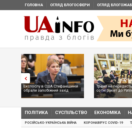
ГОЛОВНА
ОГЛЯД БЛОГОСФЕРИ
ОГЛЯД БЛОГОЖАБ
Експослу в США Стефанішиній
Трамп не передасть
обрали запобіжний захід
сотні ракет до Patri
...
ПОЛІТИКА
СУСПІЛЬСТВО
ЕКОНОМІКА
Н
РОСІЙСЬКО-УКРАЇНСЬКА ВІЙНА
КОРОНАВІРУС COVID-19