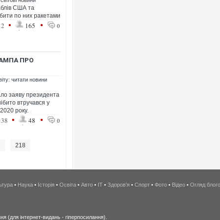
 світові новини
аблів США та
 бити по них ракетами
•
•
12
165
0
РАМПА ПРО
віту: читати новини
ло заяву президента
ібито втручався у
2020 року.
•
•
:38
48
0
.
218
ьтура
•
Наука
•
Історія
•
Освіта
•
Авто
•
IT
•
Здоров'я
•
Спорт
•
Фото
•
Відео
•
Огляд блог
я (для інтернет-видань - гіперпосилання).