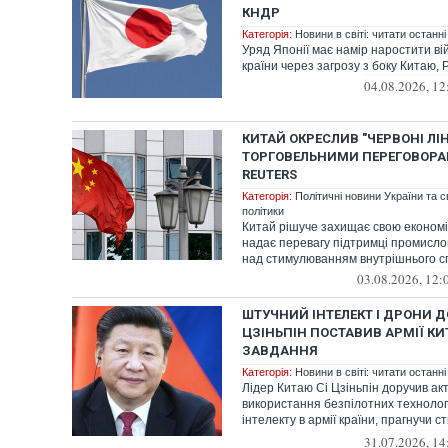
КНДР
Категорія:
Новини в світі: читати останні
Уряд Японії має намір наростити ві
країни через загрозу з боку Китаю, Р
04.08.2026, 12
КИТАЙ ОКРЕСЛИВ "ЧЕРВОНІ ЛІН
ТОРГОВЕЛЬНИМИ ПЕРЕГОВОРАМИ
REUTERS
Категорія:
Політичні новини України та с
політики
Китай рішуче захищає свою економіч
надає перевагу підтримці промисл
над стимулюванням внутрішнього сп
03.08.2026, 12:
ШТУЧНИЙ ІНТЕЛЕКТ І ДРОНИ ДО 
ЦЗІНЬПІН ПОСТАВИВ АРМІЇ КИ
ЗАВДАННЯ
Категорія:
Новини в світі: читати останні
Лідер Китаю Сі Цзіньпін доручив ак
використання безпілотних технолог
інтелекту в армії країни, прагнучи 
суча...
31.07.2026, 14