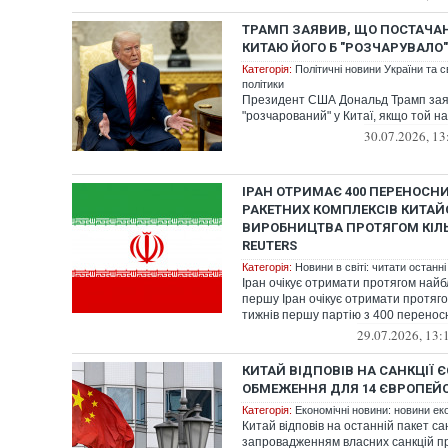
ТРАМП ЗАЯВИВ, ЩО ПОСТАЧАН
КИТАЮ ЙОГО Б "РОЗЧАРУВАЛО"
Категорія:
Політичні новини України та с
політики
Президент США Дональд Трамп зая
"розчарований" у Китаї, якщо той н
30.07.2026, 13
ІРАН ОТРИМАЄ 400 ПЕРЕНОСНИ
РАКЕТНИХ КОМПЛЕКСІВ КИТАЙ
ВИРОБНИЦТВА ПРОТЯГОМ КІЛЬ
REUTERS
Категорія:
Новини в світі: читати останні
Іран очікує отримати протягом найб
першу Іран очікує отримати протяго
тижнів першу партію з 400 переносн
29.07.2026, 13:
КИТАЙ ВІДПОВІВ НА САНКЦІЇ Є
ОБМЕЖЕННЯ ДЛЯ 14 ЄВРОПЕЙ
Категорія:
Економічні новини: новини еко
Китай відповів на останній пакет са
запровадженням власних санкцій п