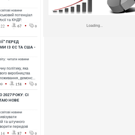
 світові новини
йськовий потенціал
осії та КНДР.
•
•
:22
67
Loading...
0
ІЇ" ПЕРЕД
 ІЗ ЄС ТА США -
віту: читати новини
ну політику, яка
ового виробництва
оживання, демонс...
•
•
09
158
0
2027 РОКУ: СІ
ТАЮ НОВЕ
 світові новини
тивізувати
ій та штучного
створити передові
•
•
:14
87
0