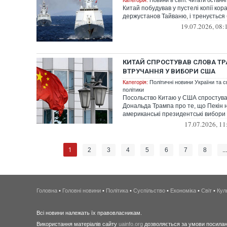
Категорія:
Новини в світі: читати останні
Китай побудував у пустелі копії кор
держустанов Тайваню, і тренується
19.07.2026, 08:
КИТАЙ СПРОСТУВАВ СЛОВА Т
ВТРУЧАННЯ У ВИБОРИ США
Категорія:
Політичні новини України та с
політики
Посольство Китаю у США спростува
Дональда Трампа про те, що Пекін н
американські президентські вибори 
17.07.2026, 11
1
2
3
4
5
6
7
8
..
Головна
•
Головні новини
•
Політика
•
Суспільство
•
Економіка
•
Світ
•
Кул
Всі новини належать їх правовласникам.
Використання матеріалів сайту
uainfo.org
дозволяється за умови посиланн