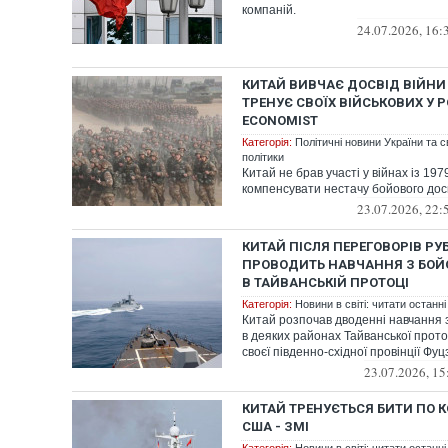
компаній.
24.07.2026, 16:
КИТАЙ ВИВЧАЄ ДОСВІД ВІЙНИ 
ТРЕНУЄ СВОЇХ ВІЙСЬКОВИХ У Р
ECONOMIST
Категорія:
Політичні новини України та с
політики
Китай не брав участі у війнах із 197
компенсувати нестачу бойового дос
23.07.2026, 22:
КИТАЙ ПІСЛЯ ПЕРЕГОВОРІВ РУБІ
ПРОВОДИТЬ НАВЧАННЯ З БОЙ
В ТАЙВАНСЬКІЙ ПРОТОЦІ
Категорія:
Новини в світі: читати останні
Китай розпочав дводенні навчання 
в деяких районах Тайванської прото
своєї південно-східної провінції Фуц
23.07.2026, 15
КИТАЙ ТРЕНУЄТЬСЯ БИТИ ПО К
США - ЗМІ