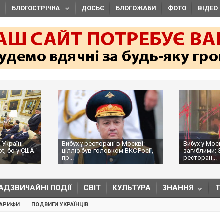
БЛОГОСТРІЧКА
ДОСЬЄ
БЛОГОЖАБИ
ФОТО
ВІДЕО
 Україні
Вибух у ресторані в Москві:
Вибух у Мос
ot, бо у США
ціллю був головком ВКС Росії,
загиблими: 
пр...
ресторан...
АДЗВИЧАЙНІ ПОДІЇ
СВІТ
КУЛЬТУРА
ЗНАННЯ
ТАРИФИ
ПОДВИГИ УКРАЇНЦІВ