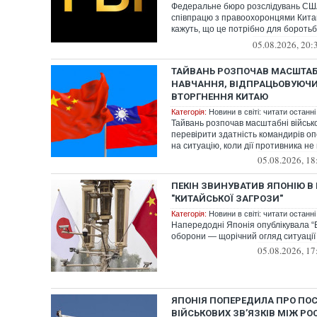
Федеральне бюро розслідувань С
співпрацю з правоохоронцями Китаю
кажуть, що це потрібно для боротьб
однак ...
05.08.2026, 20:
ТАЙВАНЬ РОЗПОЧАВ МАСШТАБН
НАВЧАННЯ, ВІДПРАЦЬОВУЮЧИ
ВТОРГНЕННЯ КИТАЮ
Категорія:
Новини в світі: читати останні
Тайвань розпочав масштабні військ
перевірити здатність командирів о
на ситуацію, коли дії противника не 
05.08.2026, 18
ПЕКІН ЗВИНУВАТИВ ЯПОНІЮ В 
"КИТАЙСЬКОЇ ЗАГРОЗИ"
Категорія:
Новини в світі: читати останні
Напередодні Японія опублікувала “Б
оборони — щорічний огляд ситуації
05.08.2026, 17
ЯПОНІЯ ПОПЕРЕДИЛА ПРО ПО
ВІЙСЬКОВИХ ЗВ’ЯЗКІВ МІЖ РОС