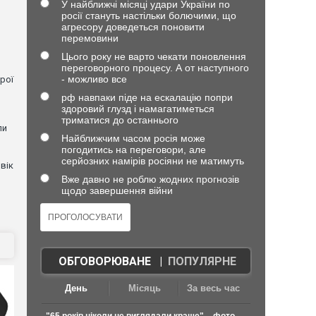
У найближчі місяці удари України по
росії стануть настільки болючими, що
агресору доведеться поновити
перемовини
Цього року не варто чекати поновлення
переговорного процесу. А от наступного
- можливо все
рої
рф навпаки піде на ескалацію попри
здоровий глузд і намагатиметься
триматися до останнього
ли
Найближчим часом росія може
погодитись на переговори, але
серйозних намірів росіяни не матимуть
вік
Вже давно не роблю жодних прогнозів
щодо завершення війни
ОБГОВОРЮВАНЕ
|
ПОПУЛЯРНЕ
День
Місяць
За весь час