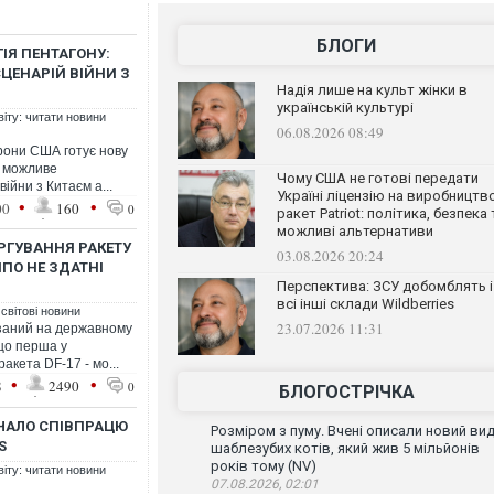
БЛОГИ
ІЯ ПЕНТАГОНУ:
ЦЕНАРІЙ ВІЙНИ З
Надія лише на культ жінки в
українській культурі
віту: читати новини
06.08.2026 08:49
орони США готує нову
ь можливе
Чому США не готові передати
війни з Китаєм а...
Україні ліцензію на виробництв
•
•
00
160
0
ракет Patriot: політика, безпека 
можливі альтернативи
ЕРГУВАННЯ РАКЕТУ
03.08.2026 20:24
ППО НЕ ЗДАТНІ
Перспектива: ЗСУ добомблять і
всі інші склади Wildberries
 світові новини
23.07.2026 11:31
заний на державному
 що перша у
ракета DF-17 - мо...
•
•
8
2490
0
БЛОГОСТРІЧКА
ОЧАЛО СПІВПРАЦЮ
Розміром з пуму. Вчені описали новий ви
S
шаблезубих котів, який жив 5 мільйонів
років тому (NV)
віту: читати новини
07.08.2026, 02:01