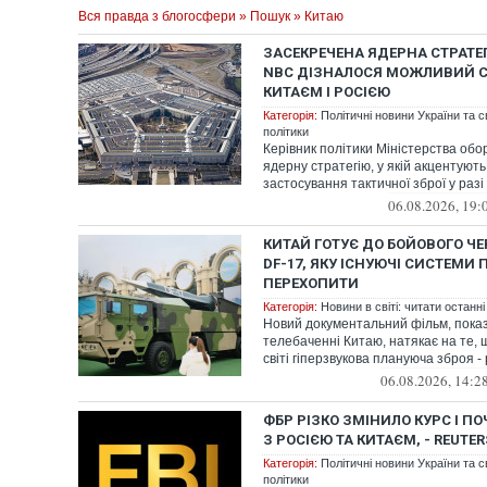
Вся правда з блогосфери
»
Пошук
» Китаю
ЗАСЕКРЕЧЕНА ЯДЕРНА СТРАТЕГ
NBC ДІЗНАЛОСЯ МОЖЛИВИЙ С
КИТАЄМ І РОСІЄЮ
Категорія:
Політичні новини України та с
політики
Керівник політики Міністерства об
ядерну стратегію, у якій акцентуют
застосування тактичної зброї у разі 
06.08.2026, 19:
КИТАЙ ГОТУЄ ДО БОЙОВОГО Ч
DF-17, ЯКУ ІСНУЮЧІ СИСТЕМИ 
ПЕРЕХОПИТИ
Категорія:
Новини в світі: читати останні
Новий документальний фільм, пока
телебаченні Китаю, натякає на те,
світі гіперзвукова плануюча зброя - 
06.08.2026, 14:2
ФБР РІЗКО ЗМІНИЛО КУРС І П
З РОСІЄЮ ТА КИТАЄМ, - REUTER
Категорія:
Політичні новини України та с
політики