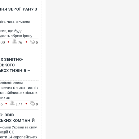
НЯ ЗБРОЇ ІРАНУ З
віту: читати новини
вив, що буде
адасть зброю Ірану.
•
•
Росія атакувала Сум
:00
76
0
торговельний центр, б
ФОТО
Х ЗЕНІТНО-
СЬКОГО
КОХ ТИЖНІВ –
 світові новини
лижчих кількох тижнів
м найближчих кількох
их зе...
•
•
16
177
0
С: ВВІВ
СЬКИХ КОМПАНІЙ
Топпосадовцю Повітр
номіки України та світу.
підозру
нкцій ЄС
роти 14 європейських