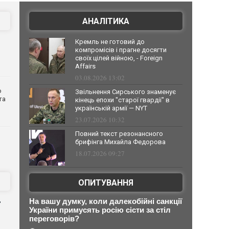
АНАЛІТИКА
Кремль не готовий до
компромісів і прагне досягти
своїх цілей війною, - Foreign
Affairs
03.08.2026 13:02
о
Звільнення Сирського знаменує
та
кінець епохи "старої гвардії" в
українській армії — NYT
23.07.2026 10:32
Повний текст резонансного
брифінга Михайла Федорова
18.07.2026 09:27
ОПИТУВАННЯ
д
На вашу думку, коли далекобійні санкції
України примусять росію сісти за стіл
переговорів?