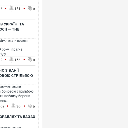
•
•
38
131
0
В УКРАЇНІ ТА
ОСІЇ — THE
віту: читати новини
9 року і прагне
віду
•
•
52
156
0
О З ВАН Ї
ОВОЮ СТРІЛЬБОЮ
 світові новини
з бойовою стрільбою
ки поблизу берегів
зянь.
•
•
:08
70
0
ОРАБЛЯХ ТА БАЗАХ