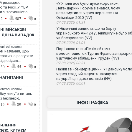
ША розширює
«У Японії все було дуже жорстко».
 та Росії. У ФБР
Легендарний Горуна зізнався, чому
и зі злочинністю,
не засмутився через перенесення
•
•
Олімпіади-2020 (NV)
32
587
0
07.08.2026, 01:31
У Німеччині заявили, що на борту
І ВІЙСЬКОВІ
українського Ан-124 у Лейпцигу не було зб
 ДІЇ НА ВИПАДОК
чи боєприпасів (NV)
07.08.2026, 01:01
 світові новини
Порівнюють із «Пенісгейтом»:
ові навчання, щоб
велосипедисток Тур де Франс запідозри
перативно реагувати
у штучному збільшенні грудей (NV)
відповідаю...
07.08.2026, 00:31
•
•
:30
55
0
Називав «бандерівцями». У Гданську чоло
через «східний акцент» накинувся
НАГНІТАННІ
на українця і двох поляків (NV)
07.08.2026, 00:01
 світові новини
ілу книгу” з питань
 з безпекою.
ІНФОГРАФІКА
•
•
:15
89
0
СИЛЕННЯ
ІЄЮ, КИТАЄМ І