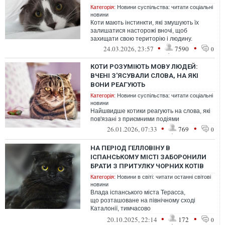
Категорія:
Новини суспільства: читати соціальні
новини
Коти мають інстинкти, які змушують їх
залишатися насторожі вночі, щоб
захищати свою територію і людину.
•
•
24.03.2026, 23:57
7590
0
КОТИ РОЗУМІЮТЬ МОВУ ЛЮДЕЙ:
ВЧЕНІ З'ЯСУВАЛИ СЛОВА, НА ЯКІ
ВОНИ РЕАГУЮТЬ
Категорія:
Новини суспільства: читати соціальні
новини
Найшвидше котики реагують на слова, які
пов'язані з приємними подіями
•
•
26.01.2026, 07:33
769
0
НА ПЕРІОД ГЕЛЛОВІНУ В
ІСПАНСЬКОМУ МІСТІ ЗАБОРОНИЛИ
БРАТИ З ПРИТУЛКУ ЧОРНИХ КОТІВ
Категорія:
Новини в світі: читати останні світові
новини
Влада іспанського міста Терасса,
що розташоване на північному сході
Каталонії, тимчасово
заборонила забирати чорних котів
•
•
20.10.2025, 22:14
172
0
з притулків, аби запобігти п...