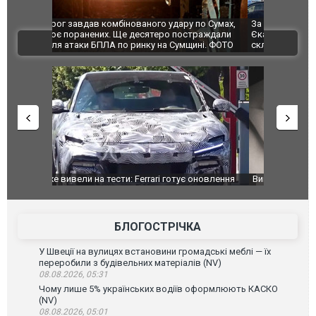
по Сумах,
За 2000 кілометрів від кордону з Україною: в
"Мої іграш
траждали
Єкатеринбурзі після атаки дронів загорівся
суперкарів
ВІДЕО
ині. ФОТО
склад Wildberries. ФОТО. ВІДЕО
оновлення
Вийшов трейлер нової екранізації легендарного
Зеленський
фільму "Афера Томаса Крауна"
перемовин
БЛОГОСТРІЧКА
У Швеції на вулицях встановини громадські меблі — їх
переробили з будівельних матеріалів (NV)
08.08.2026, 05:31
Чому лише 5% українських водіїв оформлюють КАСКО
(NV)
08.08.2026, 05:01