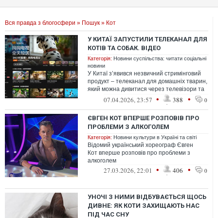
Вся правда з блогосфери
»
Пошук
» Кот
У КИТАЇ ЗАПУСТИЛИ ТЕЛЕКАНАЛ ДЛЯ
КОТІВ ТА СОБАК. ВІДЕО
Категорія:
Новини суспільства: читати соціальні
новини
У Китаї з’явився незвичний стримінговий
продукт – телеканал для домашніх тварин,
який можна дивитися через телевізори та
планшети. Сервіс Pet TV від T...
•
•
07.04.2026, 23:57
388
0
ЄВГЕН КОТ ВПЕРШЕ РОЗПОВІВ ПРО
ПРОБЛЕМИ З АЛКОГОЛЕМ
Категорія:
Новини культури в Україні та світі
Відомий український хореограф Євген
Кот вперше розповів про проблеми з
алкоголем
•
•
27.03.2026, 22:01
406
0
УНОЧІ З НИМИ ВІДБУВАЄТЬСЯ ЩОСЬ
ДИВНЕ: ЯК КОТИ ЗАХИЩАЮТЬ НАС
ПІД ЧАС СНУ