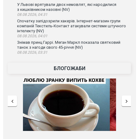
У Львові врятували двох немовлят, які народилися
з кишківником назовні (NV)
08.08.2026, 04:31
Спочатку запідозрили хакерів. Інтернет-магазин групи
компаній Текстиль-Контакт атакували системи штучного
інтелекту (NV)
08.08.2026, 04:01
Знімав принц Гаррі. Меган Маркл показала святковий
танок з нагоди свого 45-річчя (NV)
08.08.2026, 03:31
БЛОГОЖАБИ