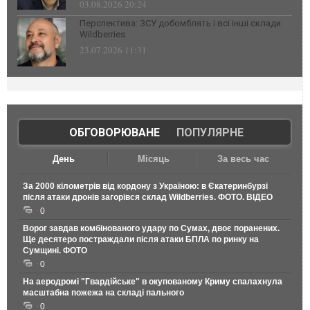
03.08.2026 20:24
Перспектива: ЗСУ добомблять і всі інші склади
Wildberries
23.07.2026 11:31
ОБГОВОРЮВАНЕ
|
ПОПУЛЯРНЕ
День
Місяць
За весь час
За 2000 кілометрів від кордону з Україною: в Єкатеринбурзі
після атаки дронів загорівся склад Wildberries. ФОТО. ВІДЕО
0
Ворог завдав комбінованого удару по Сумах, двоє поранених.
Ще десятеро постраждали після атаки БПЛА по ринку на
Сумщині. ФОТО
0
На аеродромі "Гвардійське" в окупованому Криму спалахнула
масштабна пожежа на складі пального
0