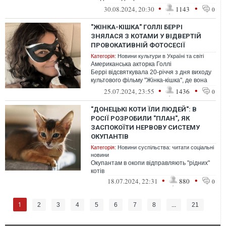
літеру "С" – choice, control, chan...
•
•
30.08.2024, 20:30
1143
0
"ЖІНКА-КІШКА" ГОЛЛІ БЕРРІ
ЗНЯЛАСЯ З КОТАМИ У ВІДВЕРТІЙ
ПРОВОКАТИВНІЙ ФОТОСЕСІЇ
Категорія:
Новини культури в Україні та світі
Американська акторка Голлі
Беррі відсвяткувала 20-річчя з дня виходу
культового фільму "Жінка-кішка", де вона
зіграла головну роль.
•
•
25.07.2024, 23:55
1436
0
"ДОНЕЦЬКІ КОТИ ЇЛИ ЛЮДЕЙ": В
РОСІЇ РОЗРОБИЛИ "ПЛАН", ЯК
ЗАСПОКОЇТИ НЕРВОВУ СИСТЕМУ
ОКУПАНТІВ
Категорія:
Новини суспільства: читати соціальні
новини
Окупантам в окопи відправляють "рідних"
котів
•
•
18.07.2024, 22:31
880
0
1
2
3
4
5
6
7
8
...
21