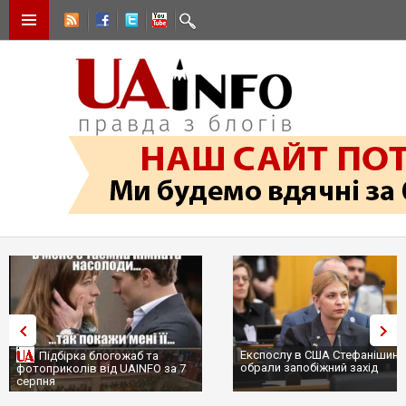
Експослу в США Стефанішині
Підбірка блогожаб та
обрали запобіжний захід
фотоприколів від UAINFO за 7
серпня