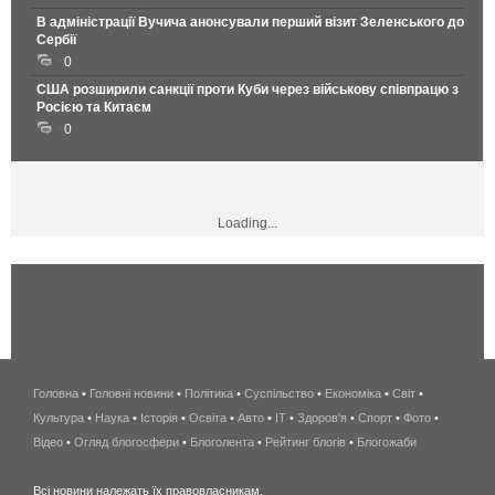
В адміністрації Вучича анонсували перший візит Зеленського до
Сербії
0
США розширили санкції проти Куби через військову співпрацю з
Росією та Китаєм
0
Loading...
Головна
•
Головні новини
•
Політика
•
Суспільство
•
Економіка
беспроводной
•
Світ
•
Культура
•
Наука
•
Історія
•
Освіта
•
Авто
•
IT
•
Здоров'я
интернет
•
Спорт
•
Фото
•
Відео
•
Огляд блогосфери
•
Блоголента
•
Рейтинг блогів
киев
•
Блогожаби
и
Всі новини належать їх правовласникам.
область