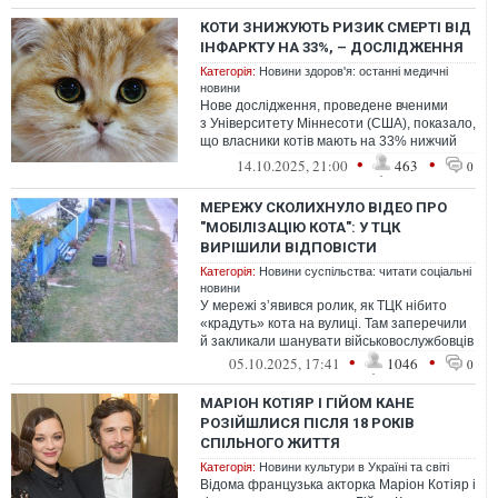
КОТИ ЗНИЖУЮТЬ РИЗИК СМЕРТІ ВІД
ІНФАРКТУ НА 33%, – ДОСЛІДЖЕННЯ
Категорія:
Новини здоров'я: останні медичні
новини
Нове дослідження, проведене вченими
з Університету Міннесоти (США), показало,
що власники котів мають на 33% нижчий
ризик смерті від серцевого нападу,...
•
•
14.10.2025, 21:00
463
0
МЕРЕЖУ СКОЛИХНУЛО ВІДЕО ПРО
"МОБІЛІЗАЦІЮ КОТА": У ТЦК
ВИРІШИЛИ ВІДПОВІСТИ
Категорія:
Новини суспільства: читати соціальні
новини
У мережі зʼявився ролик, як ТЦК нібито
«крадуть» кота на вулиці. Там заперечили
й закликали шанувати військовослужбовців
•
•
05.10.2025, 17:41
1046
0
МАРІОН КОТІЯР І ГІЙОМ КАНЕ
РОЗІЙШЛИСЯ ПІСЛЯ 18 РОКІВ
СПІЛЬНОГО ЖИТТЯ
Категорія:
Новини культури в Україні та світі
Відома французька акторка Маріон Котіяр і