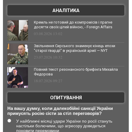
АНАЛІТИКА
Кремль не готовий до компромісів і прагне
досягти своїх цілей війною, - Foreign Affairs
03.08.2026 13:02
Звільнення Сирського знаменує кінець епохи
"старої гвардії" в українській армії — NYT
23.07.2026 10:32
Повний текст резонансного брифінга Михайла
Федорова
18.07.2026 09:27
ОПИТУВАННЯ
На вашу думку, коли далекобійні санкції України
примусять росію сісти за стіл переговорів?
У найближчі місяці удари України по росії стануть
настільки болючими, що агресору доведеться
поновити перемовини