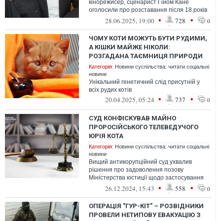
кінорежисер, сценарист Гійом Кане
оголосили про розставання після 18 років
разом. Знаменитості не були офіці...
•
•
28.06.2025, 19:00
728
0
ЧОМУ КОТИ МОЖУТЬ БУТИ РУДИМИ,
А КІШКИ МАЙЖЕ НІКОЛИ:
РОЗГАДАНА ТАЄМНИЦЯ ПРИРОДИ
Категорія:
Новини суспільства: читати соціальні
новини
Унікальний генетичний слід присутній у
всіх рудих котів
•
•
20.04.2025, 05:24
737
0
СУД КОНФІСКУВАВ МАЙНО
ПРОРОСІЙСЬКОГО ТЕЛЕВЕДУЧОГО
ЮРІЯ КОТА
Категорія:
Новини суспільства: читати соціальні
новини
Вищий антикорупційний суд ухвалив
рішення про задоволення позову
Міністерства юстиції щодо застосування
санкцій до колишнього українського
•
•
26.12.2024, 15:43
558
0
телеведучог...
ОПЕРАЦІЯ "ГУР-КІТ" – РОЗВІДНИКИ
ПРОВЕЛИ НЕТИПОВУ ЕВАКУАЦІЮ З