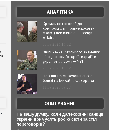
АНАЛІТИКА
Кремль не готовий до
компромісів і прагне досягти
своїх цілей війною, - Foreign
Affairs
03.08.2026 13:02
о
Звільнення Сирського знаменує
та
кінець епохи "старої гвардії" в
українській армії — NYT
23.07.2026 10:32
Повний текст резонансного
брифінга Михайла Федорова
18.07.2026 09:27
ОПИТУВАННЯ
ія
На вашу думку, коли далекобійні санкції
України примусять росію сісти за стіл
переговорів?