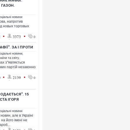
ЬКИЕ МАФЫ.
 ГАЗОН.
оціальні новини
ова, напротив
д новых торговых
•
•
2
3373
0
Ворог завдав комбінованого
двоє поранених. Ще десяте
після атаки БПЛА по ринку 
ФІЇ". ЗА І ПРОТИ
оціальні новини
,
аїни та світу.
нах з"являється
ких партій незаконно
•
•
0
2139
0
ОДАЄТЬСЯ". 15
СТА ІГОРЯ
оціальні новини
Вже вивели на тести: Ferrar
новин, але в Україні
позашляховика Purosangue.
 на його імені не
ароб...