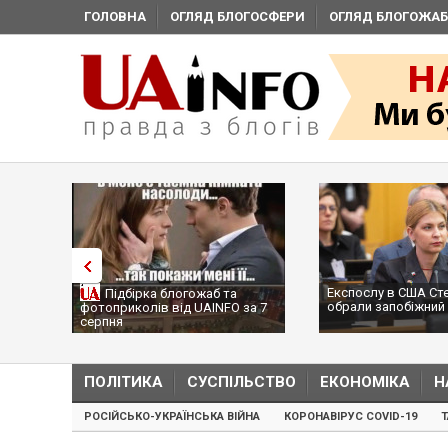
ГОЛОВНА
ОГЛЯД БЛОГОСФЕРИ
ОГЛЯД БЛОГОЖАБ
Експослу в США Ст
Підбірка блогожаб та
обрали запобіжний 
фотоприколів від UAINFO за 7
серпня
ПОЛІТИКА
СУСПІЛЬСТВО
ЕКОНОМІКА
Н
РОСІЙСЬКО-УКРАЇНСЬКА ВІЙНА
КОРОНАВІРУС COVID-19