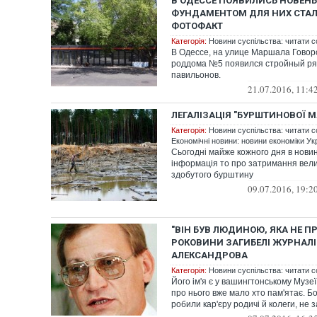
В ОДЕССЕ ПОЯВИЛИСЬ НОВЕН
ФУНДАМЕНТОМ ДЛЯ НИХ СТАЛ
ФОТОФАКТ
Категорія:
Новини суспільства: читати с
В Одессе, на улице Маршала Говор
роддома №5 появился стройный ря
павильонов.
21.07.2016, 11:4
ЛЕГАЛІЗАЦІЯ "БУРШТИНОВОЇ МА
Категорія:
Новини суспільства: читати с
Економічні новини: новини економіки Укр
Сьогодні майже кожного дня в нови
інформація то про затримання вели
здобутого бурштину
09.07.2016, 19:2
"ВІН БУВ ЛЮДИНОЮ, ЯКА НЕ ПР
РОКОВИНИ ЗАГИБЕЛІ ЖУРНАЛІ
АЛЕКСАНДРОВА
Категорія:
Новини суспільства: читати с
Його ім'я є у вашингтонському Музеї 
про нього вже мало хто пам'ятає. Бо
робили кар'єру родичі й колеги, не з