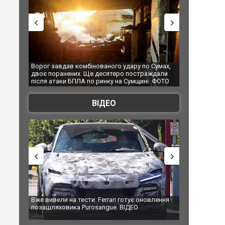
 удару по Сумах,
За 2000 кілометрів від кордону з Україною: в
"Мо
ро постраждали
Єкатеринбурзі після атаки дронів загорівся
суп
на Сумщині. ФОТО
склад Wildberries. ФОТО. ВІДЕО
ВІДЕО
i готує оновлення
Вийшов трейлер нової екранізації легендарного
Зел
 ВІДЕО
фільму "Афера Томаса Крауна"
пе