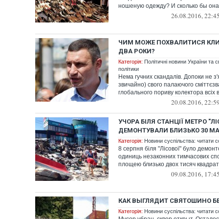
ношеную одежду? И сколько бы она 
26.08.2016, 22:4
ЧИМ МОЖЕ ПОХВАЛИТИСЯ КЛИ
ДВА РОКИ?
Категорія:
Політичні новини України та с
політики
Нема гучних скандалів. Допоки не з'
звичайно) свого палаючого сміттєз
глобального пориву колектора всіх в
20.08.2016, 22:5
УЧОРА БІЛЯ СТАНЦІЇ МЕТРО "Л
ДЕМОНТУВАЛИ БЛИЗЬКО 30 М
Категорія:
Новини суспільства: читати с
8 серпня біля "Лісової" було демон
одиниць незаконних тимчасових сп
площею близько двох тисяч квадратни
09.08.2016, 17:4
КАК ВЫГЛЯДИТ СВЯТОШИНО Б
Категорія:
Новини суспільства: читати с