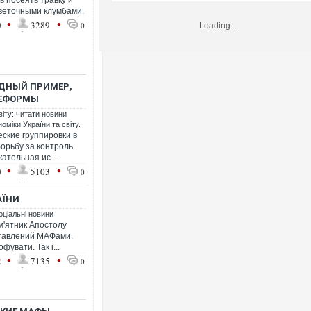
ь посеять травку и
цветочными клумбами.
•
•
0
3289
0
Loading...
ЯДНЫЙ ПРИМЕР,
РЕФОРМЫ
віту: читати новини
оміки України та світу.
ские группировки в
орьбу за контроль
кательная ис...
•
•
0
5103
0
АЇНИ
оціальні новини
м'ятник Апостолу
ставлений МАФами.
увати. Так і...
•
•
2
7135
0