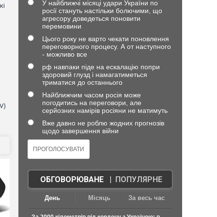
У найближчі місяці удари України по
кі
росії стануть настільки болючими, що
агресору доведеться поновити
перемовини
Цього року не варто чекати поновлення
переговорного процесу. А от наступного
- можливо все
рф навпаки піде на ескалацію попри
здоровий глузд і намагатиметься
триматися до останнього
Найближчим часом росія може
погодитись на переговори, але
V)
серйозних намірів росіяни не матимуть
Вже давно не роблю жодних прогнозів
щодо завершення війни
ОБГОВОРЮВАНЕ
|
ПОПУЛЯРНЕ
День
Місяць
За весь час