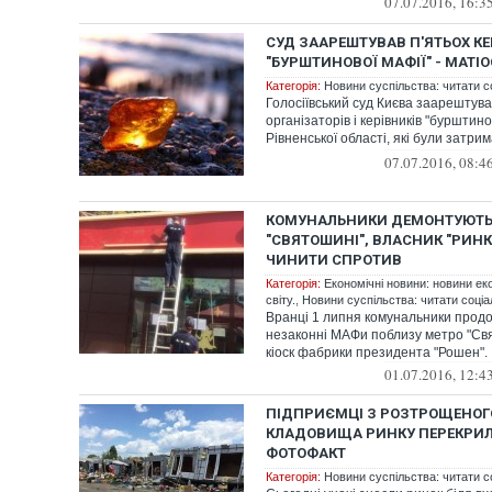
07.07.2016, 16:3
СУД ЗААРЕШТУВАВ П'ЯТЬОХ КЕ
"БУРШТИНОВОЇ МАФІЇ" - МАТІО
Категорія:
Новини суспільства: читати с
Голосіївський суд Києва заарештува
організаторів і керівників "бурштино
Рівненської області, які були затрим
ли...
07.07.2016, 08:4
КОМУНАЛЬНИКИ ДЕМОНТУЮТЬ 
"СВЯТОШИНІ", ВЛАСНИК "РИН
ЧИНИТИ СПРОТИВ
Категорія:
Економічні новини: новини ек
світу.
,
Новини суспільства: читати соціа
Вранці 1 липня комунальники прод
незаконні МАФи поблизу метро "Свя
кіоск фабрики президента "Рошен".
01.07.2016, 12:4
ПІДПРИЄМЦІ З РОЗТРОЩЕНОГО
КЛАДОВИЩА РИНКУ ПЕРЕКРИЛ
ФОТОФАКТ
Категорія:
Новини суспільства: читати с