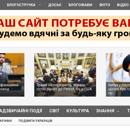
БЛОГОСТРІЧКА
ДОСЬЄ
БЛОГОЖАБИ
ФОТО
ВІДЕО
ефанішиній
Трамп не передасть Україні
Вибух у рес
захід
сотні ракет до Patriot, бо у США
ціллю був г
...
пр...
АДЗВИЧАЙНІ ПОДІЇ
СВІТ
КУЛЬТУРА
ЗНАННЯ
ТАРИФИ
ПОДВИГИ УКРАЇНЦІВ