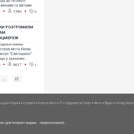
оду до Лісового
вікнами та квітами.
•
•
8
3380
0
КИ РОЗГРОМИЛИ
РАМ
СОЦМЕРЕЖ
оціальні новини
строю міста Києва
метро "Святошино".
що у зазначен...
•
•
6
9617
1
...
22
ьтура
•
Наука
•
Історія
•
Освіта
•
Авто
•
IT
•
Здоров'я
•
Спорт
•
Фото
•
Відео
•
Огляд блог
я (для інтернет-видань - гіперпосилання).