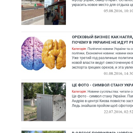
Мусор убран, сквер открыт. Осталос
украсить новое место для отдыха 
05.08.2016, 10:1
ОРЕХОВЫЙ БИЗНЕС КАК НАГЛ
ПОЧЕМУ В УКРАИНЕ НЕ ИДУТ 
Категорія:
Політичні новини України та с
політики
,
Економічні новини: новини екон
Уже третий год различные политиче
новой власти ведут ожесточенную б
экспорта грецких орехов, и эта увле
01.08.2016, 14:3
ЦЕ ФОТО - СИМВОЛ СТАНУ УКР
Категорія:
Новини суспільства: читати с
Це фото - символ стану України. Па
Андрію в центрі Києва повністю за
Ледь знайшов пройом щоб сфотогроф
22.07.2016, 02:5