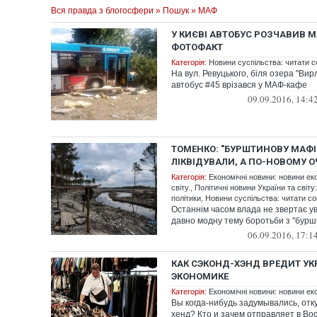
Вся правда з блогосфери
»
Пошук
» МАФ
У КИЄВІ АВТОБУС РОЗЧАВИВ 
ФОТОФАКТ
Категорія:
Новини суспільства: читати с
На вул. Ревуцького, біля озера "Вир
автобус #45 врізався у МАФ-кафе
09.09.2016, 14:4
ТОМЕНКО: "БУРШТИНОВУ МАФІЮ
ЛІКВІДУВАЛИ, А ПО-НОВОМУ 
Категорія:
Економічні новини: новини ек
світу.
,
Політичні новини України та світу
політики
,
Новини суспільства: читати со
Останнім часом влада не звертає ув
давно модну тему боротьби з "бурш
06.09.2016, 17:1
КАК СЭКОНД-ХЭНД ВРЕДИТ У
ЭКОНОМИКЕ
Категорія:
Економічні новини: новини еко
Вы когда-нибудь задумывались, отк
хенд? Кто и зачем отправляет в Во