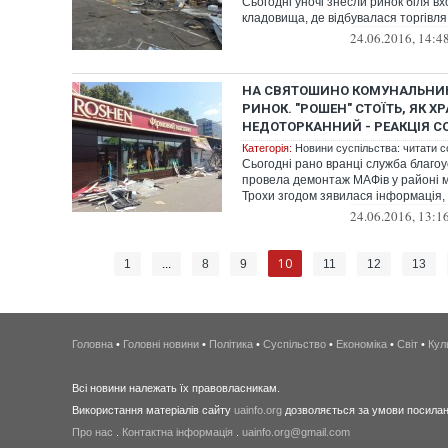
Сьогодні уночі знесли ринок біля вх
кладовища, де відбувалася торгівля 
24.06.2016, 14:4
НА СВЯТОШИНО КОМУНАЛЬНИ
РИНОК. "РОШЕН" СТОЇТЬ, ЯК Х
НЕДОТОРКАННИЙ - РЕАКЦІЯ 
Категорія:
Новини суспільства: читати с
Сьогодні рано вранці служба благоу
провела демонтаж МАФів у районі 
Трохи згодом зявилася інформація, 
24.06.2016, 13:1
10
1
...
8
9
11
12
13
Головна
•
Головні новини
•
Політика
•
Суспільство
•
Економіка
•
Світ
•
Кул
Всі новини належать їх правовласникам.
Використання матеріалів сайту
uainfo.org
дозволяється за умови посиланн
Про нас
.
Контактна інформація
.
uainfo.org@gmail.com