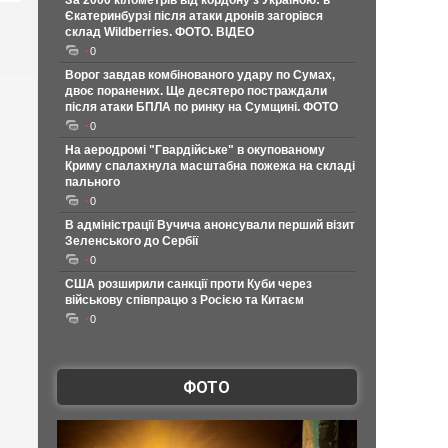
За 2000 кілометрів від кордону з Україною: в
Єкатеринбурзі після атаки дронів загорівся
склад Wildberries. ФОТО. ВІДЕО
0
Ворог завдав комбінованого удару по Сумах,
двоє поранених. Ще десятеро постраждали
після атаки БПЛА по ринку на Сумщині. ФОТО
0
На аеродромі "Гвардійське" в окупованому
Криму спалахнула масштабна пожежа на складі
пального
0
В адміністрації Вучича анонсували перший візит
Зеленського до Сербії
0
США розширили санкції проти Куби через
військову співпрацю з Росією та Китаєм
0
ФОТО