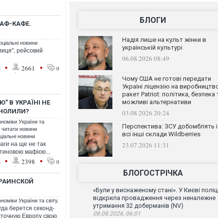
БЛОГИ
МАФ-КАФЕ.
Надія лише на культ жінки в
оціальні новини
українській культурі
лиця", рейсовий
06.08.2026 08:49
•
•
2
2661
0
Чому США не готові передати
Україні ліцензію на виробництв
ракет Patriot: політика, безпека 
можливі альтернативи
" В УКРАЇНІ НЕ
ОЧОЛИЛИ?
03.08.2026 20:24
ономіки України та
Перспектива: ЗСУ добомблять і
: читати новини
всі інші склади Wildberries
ціальні новини
аги на ще не так
23.07.2026 11:31
тиновою мафією...
•
•
4
2398
0
БЛОГОСТРІЧКА
КРАИНСКОЙ
«Були у виснаженому стані». У Києві поліц
відкрила провадження через неналежне
номіки України та світу.
утримання 32 доберманів (NV)
уда берется секонд-
08.08.2026, 06:01
сточную Европу свою