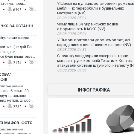
У Швеції на вулицях встановини громадсь
стоила, пред...
•
•
меблі — їх переробили з будівельних
5
6393
2
матеріалів (NV)
08.08.2026, 05:31
Чому лише 5% українських водіїв
ЧКО ЗА ОСТАННІ
оформлюють КАСКО (NV)
08.08.2026, 05:01
віту: читати новини
У Львові врятували двох немовлят, які
народилися з кишківником назовні (NV)
явиться (не дай Бог
08.08.2026, 04:31
валища чи
Спочатку запідозрили хакерів. Інтернет-
се буде влаштовув...
магазин групи компаній Текстиль-Контакт
•
•
9
2174
0
атакували системи штучного інтелекту (N
08.08.2026, 04:01
ІСОВА"
АФІВ
оціальні новини
ІНФОГРАФІКА
товано близько 30
оруд загальною
х метрів. Ці роб...
•
•
5
2282
0
ЕЗ МАФОВ. ФОТО
оціальні новини