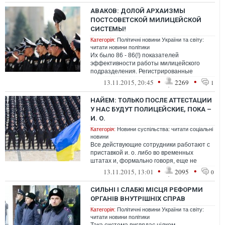
АВАКОВ: ДОЛОЙ АРХАИЗМЫ
ПОСТСОВЕТСКОЙ МИЛИЦЕЙСКОЙ
СИСТЕМЫ!
Категорія:
Політичні новини України та світу:
читати новини політики
Их было 86 - 86(!) показателей
эффективности работы милицейского
подразделения. Регистрированные
преступления по разным направлениям -
•
•
13.11.2015, 20:45
2269
1
количество, рас...
НАЙЕМ: ТОЛЬКО ПОСЛЕ АТТЕСТАЦИИ
У НАС БУДУТ ПОЛИЦЕЙСКИЕ, ПОКА –
И. О.
Категорія:
Новини суспільства: читати соціальні
новини
Все действующие сотрудники работают с
приставкой и. о. либо во временных
штатах и, формально говоря, еще не
являются полицейскими. На данный
•
•
13.11.2015, 13:01
2095
0
момент
СИЛЬНІ І СЛАБКІ МІСЦЯ РЕФОРМИ
ОРГАНІВ ВНУТРІШНІХ СПРАВ
Категорія:
Політичні новини України та світу:
читати новини політики