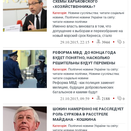
СХЕМЫ ХАРЬКОВСКОГО
«ХОЗЯЙСТВЕННИКА»?
Категорія:
Новини суспільства: читати соціальні
новини
,
Політичні новини України та світу:
читати новини політики
Именно власть виновата в том, что
допущение к выборам и переизбрание на
новый мэрский срок Кернеса, стало
плевком в лицо Майдана и оскорблением
•
•
29.10.2015, 22:15
3944
3
памяти...
РЕФОРМА МВД: ДО КОНЦА ГОДА
БУДЕТ ПОНЯТНО, НАСКОЛЬКО
РЕШИТЕЛЬНЫ БУДУТ ПЕРЕМЕНЫ
Категорія:
Політичні новини України та світу:
читати новини політики
,
Новини суспільства:
читати соціальні новини
Реформа МВД - как полиция заменит
милицию, будущее добровольческих
батальонов и какими будут
спецподразделения полиции и
•
•
21.10.2015, 09:59
2188
0
Нацгвардии
ШОКИН НАМЕРЕННО НЕ РАССЛЕДУЕТ
РОЛЬ СУРКОВА В РАССТРЕЛЕ
МАЙДАНА - КОШКИНА
Категорія:
Політичні новини України та світу:
читати новини політики