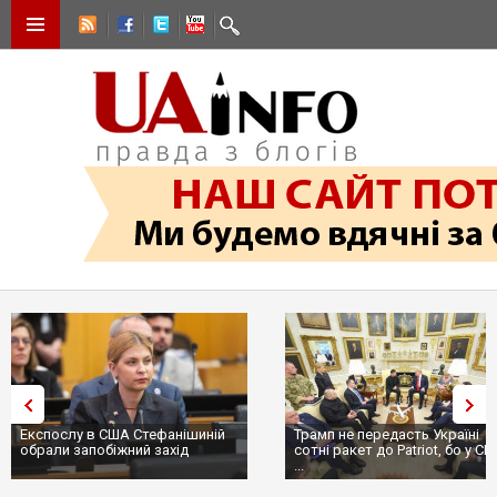
Експослу в США Стефанішиній
Трамп не передасть Україні
обрали запобіжний захід
сотні ракет до Patriot, бо у С
...