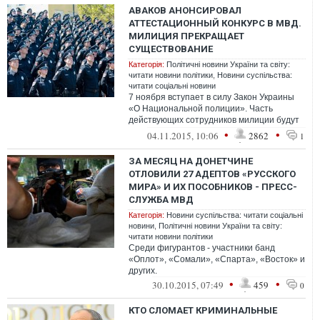
АВАКОВ АНОНСИРОВАЛ
АТТЕСТАЦИОННЫЙ КОНКУРС В МВД.
МИЛИЦИЯ ПРЕКРАЩАЕТ
СУЩЕСТВОВАНИЕ
Категорія:
Політичні новини України та світу:
читати новини політики
,
Новини суспільства:
читати соціальні новини
7 ноября вступает в силу Закон Украины
«О Национальной полиции». Часть
действующих сотрудников милиции будут
назначены «временно исполняющими
•
•
04.11.2015, 10:06
2862
1
обязанно...
ЗА МЕСЯЦ НА ДОНЕТЧИНЕ
ОТЛОВИЛИ 27 АДЕПТОВ «РУССКОГО
МИРА» И ИХ ПОСОБНИКОВ - ПРЕСС-
СЛУЖБА МВД
Категорія:
Новини суспільства: читати соціальні
новини
,
Політичні новини України та світу:
читати новини політики
Среди фигурантов - участники банд
«Оплот», «Сомали», «Спарта», «Восток» и
других.
•
•
30.10.2015, 07:49
459
0
КТО СЛОМАЕТ КРИМИНАЛЬНЫЕ