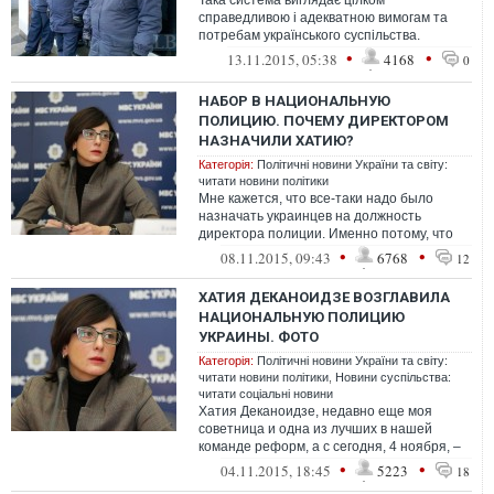
Така система виглядає цілком
справедливою і адекватною вимогам та
потребам українського суспільства.
Зрештою, ніхто не збирається порушувати
•
•
13.11.2015, 05:38
4168
0
права кол...
НАБОР В НАЦИОНАЛЬНУЮ
ПОЛИЦИЮ. ПОЧЕМУ ДИРЕКТОРОМ
НАЗНАЧИЛИ ХАТИЮ?
Категорія:
Політичні новини України та світу:
читати новини політики
Мне кажется, что все-таки надо было
назначать украинцев на должность
директора полиции. Именно потому, что
должность все-таки будет требовать
•
•
08.11.2015, 09:43
6768
12
самостоя...
ХАТИЯ ДЕКАНОИДЗЕ ВОЗГЛАВИЛА
НАЦИОНАЛЬНУЮ ПОЛИЦИЮ
УКРАИНЫ. ФОТО
Категорія:
Політичні новини України та світу:
читати новини політики
,
Новини суспільства:
читати соціальні новини
Хатия Деканоидзе, недавно еще моя
советница и одна из лучших в нашей
команде реформ, а с сегодня, 4 ноября, –
новая глава Национальной полиции
•
•
04.11.2015, 18:45
5223
18
Украины...