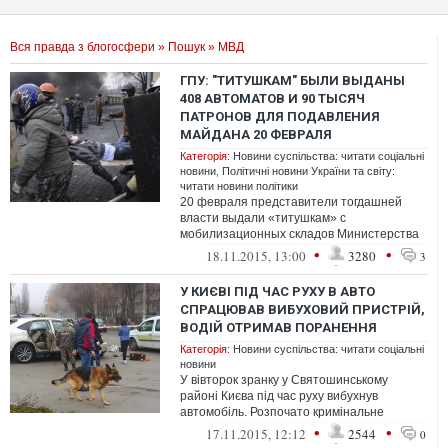
Вся правда з блогосфери
»
Пошук
» МВД
ГПУ: "ТИТУШКАМ" БЫЛИ ВЫДАНЫ
408 АВТОМАТОВ И 90 ТЫСЯЧ
ПАТРОНОВ ДЛЯ ПОДАВЛЕНИЯ
МАЙДАНА 20 ФЕВРАЛЯ
Категорія:
Новини суспільства: читати соціальні
новини
,
Політичні новини України та світу:
читати новини політики
20 февраля представители тогдашней
власти выдали «титушкам» с
мобилизационных складов Министерства
внутренних дел 408 автоматов и 90 тысяч
•
•
18.11.2015, 13:00
3280
3
патронов
У КИЄВІ ПІД ЧАС РУХУ В АВТО
СПРАЦЮВАВ ВИБУХОВИЙ ПРИСТРІЙ,
ВОДІЙ ОТРИМАВ ПОРАНЕННЯ
Категорія:
Новини суспільства: читати соціальні
новини
У вівторок зранку у Святошинському
районі Києва під час руху вибухнув
автомобіль. Розпочато кримінальне
провадження за статтею про умисне
•
•
17.11.2015, 12:12
2544
0
вбивство