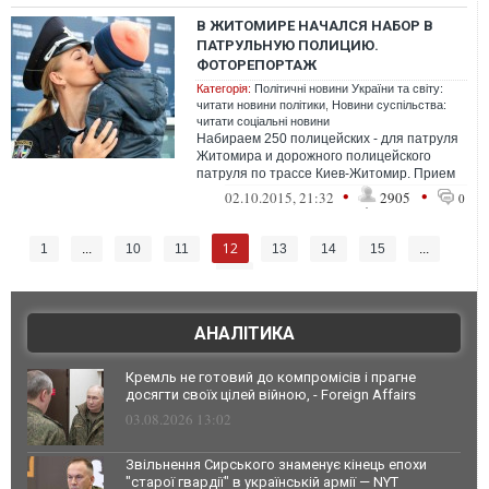
В ЖИТОМИРЕ НАЧАЛСЯ НАБОР В
ПАТРУЛЬНУЮ ПОЛИЦИЮ.
ФОТОРЕПОРТАЖ
Категорія:
Політичні новини України та світу:
читати новини політики
,
Новини суспільства:
читати соціальні новини
Набираем 250 полицейских - для патруля
Житомира и дорожного полицейского
патруля по трассе Киев-Житомир. Прием
конкурсных заявок до 23 октября. Затем ...
•
•
02.10.2015, 21:32
2905
0
12
1
...
10
11
13
14
15
...
45
АНАЛІТИКА
Кремль не готовий до компромісів і прагне
досягти своїх цілей війною, - Foreign Affairs
03.08.2026 13:02
Звільнення Сирського знаменує кінець епохи
"старої гвардії" в українській армії — NYT