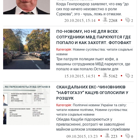
Когда Генпрокурор заявляет, что ему "до
сих пор ничего неизвестно о роли
Суркова", это - чушь, ложь и отмазки.
•
•
20.10.2015, 15:14
2268
2
ПО-НОВОМУ, НО НЕ ДЛЯ ВСЕХ:
СОТРУДНИКИ МВД ПАРКУЮТСЯ ГДЕ
ПОПАЛО И КАК ЗАХОТЯТ. ФОТОФАКТ
Категорія:
Новини суспільства: читати соціальні
новини
Три патруля полиции пьют кофе, а
машины сотрудников МВД паркуются, где
попало и как попало.Оставили для
проезда машин лишь разделительную
•
•
15.10.2015, 14:51
5162
2
разметку. Об...
СКАНДАЛЬНИХ ЕКС-ЧИНОВНИКІВ
"НАФТОГАЗУ" КАЦУБ ОГОЛОСИЛИ У
РОЗШУК
Категорія:
Політичні новини України та світу:
читати новини політики
,
Новини суспільства:
читати соціальні новини
Обидва Кацуби підозрюються у
привласненні, розтраті чи заволодінні
майном шляхом зловживання службовим
положенням. Суд вже дав дозвіл на їх
•
•
09.10.2015, 13:23
223
0
затримання...