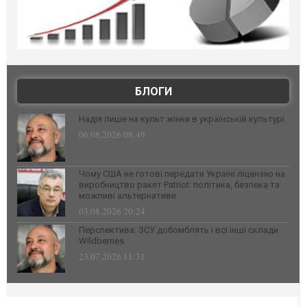
БЛОГИ
Надія лише на культ жінки в українській культурі
06.08.2026 08:49
Чому США не готові передати Україні ліцензію на
виробництво ракет Patriot: політика, безпека та
можливі альтернативи
03.08.2026 20:24
Перспектива: ЗСУ добомблять і всі інші склади
Wildberries
23.07.2026 11:31