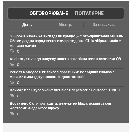
ОБГОВОРЮВАНЕ
|
ПОПУЛЯРНЕ
День
Місяць
За весь час
"65 років ніколи не виглядали краще", - фото-привітання Мішель
Обами до дня народження екс-президента США зібрало майже
мільйон лайків
0
Audi готується до випуску нового покоління позашляховика Q8
0
Рецепт молодості виявився простішим: володіння кількома
мовами омолоджує мозок на десяток років
0
Неймар влаштував конфлікт після перемоги "Сантоса". ВІДЕО
0
Достатньо було погладити: лемури на Мадагаскарі стали
жертвами людського вірусу
0