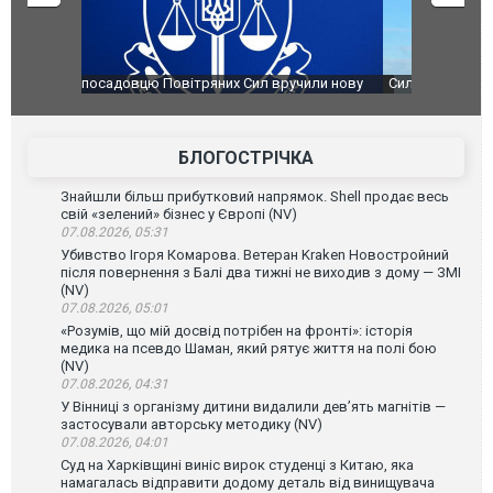
чили нову
Сили оборони уразили Ярославський НПЗ:
Неймар вла
губернатор регіону заявив про наймасштабнішу
"Сантоса".
атаку. ВІДЕО
БЛОГОСТРІЧКА
Знайшли більш прибутковий напрямок. Shell продає весь
свій «зелений» бізнес у Європі (NV)
07.08.2026, 05:31
Убивство Ігоря Комарова. Ветеран Kraken Новостройний
після повернення з Балі два тижні не виходив з дому — ЗМІ
(NV)
07.08.2026, 05:01
«Розумів, що мій досвід потрібен на фронті»: історія
медика на псевдо Шаман, який рятує життя на полі бою
(NV)
07.08.2026, 04:31
У Вінниці з організму дитини видалили дев’ять магнітів —
застосували авторську методику (NV)
07.08.2026, 04:01
Суд на Харківщині виніс вирок студенці з Китаю, яка
намагалась відправити додому деталь від винищувача