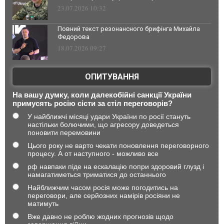
23.07.2026 10:32
Повний текст резонансного брифінга Михайла
Федорова
18.07.2026 09:27
ОПИТУВАННЯ
На вашу думку, коли далекобійні санкції України
примусять росію сісти за стіл переговорів?
У найближчі місяці удари України по росії стануть
настільки болючими, що агресору доведеться
поновити перемовини
Цього року не варто чекати поновлення переговорного
процесу. А от наступного - можливо все
рф навпаки піде на ескалацію попри здоровий глузд і
намагатиметься триматися до останнього
Найближчим часом росія може погодитись на
переговори, але серйозних намірів росіяни не
матимуть
Вже давно не роблю жодних прогнозів щодо