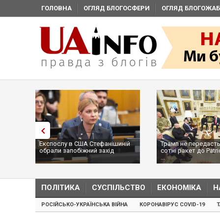
ГОЛОВНА
ОГЛЯД БЛОГОСФЕРИ
ОГЛЯД БЛОГОЖАБ
Експослу в США Стефанішиній
Трамп не передасть
обрали запобіжний захід
сотні ракет до Patri
...
ПОЛІТИКА
СУСПІЛЬСТВО
ЕКОНОМІКА
Н
РОСІЙСЬКО-УКРАЇНСЬКА ВІЙНА
КОРОНАВІРУС COVID-19