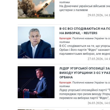
політики
На Донеччині українські військові з
цистерни з паливом
29.03.2026, 14:
В ЄС ВСІ СПОДІВАЮТЬСЯ НА П
НА ВИБОРАХ, - REUTERS
Категорія:
Політичні новини України та с
політики
В ЄС сподіваються на те, що угорсь
Орбан і його партія "Фідес" зазнаю
парламентських виборах, але водноча
27.03.2026, 14:
ЛІДЕР УГОРСЬКОЇ ОПОЗИЦІЇ З
ВИХОДУ УГОРЩИНИ З ЄС У РА
ОРБАНА
Категорія:
Політичні новини України та с
політики
Лідер угорської опозиційної партії 
попереджає про ризик виходу Угорщ
перемоги на виборах партії "Фідес", 
26.03.2026, 14: