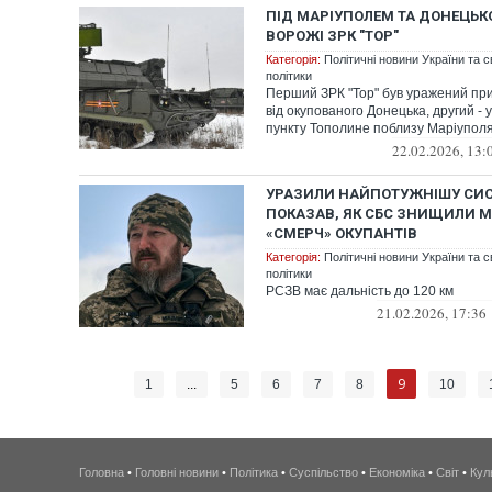
ПІД МАРІУПОЛЕМ ТА ДОНЕЦЬ
ВОРОЖІ ЗРК "ТОР"
Категорія:
Політичні новини України та с
політики
Перший ЗРК "Тор" був уражений при
від окупованого Донецька, другий - 
пункту Тополине поблизу Маріупол
22.02.2026, 13:
УРАЗИЛИ НАЙПОТУЖНІШУ СИС
ПОКАЗАВ, ЯК СБС ЗНИЩИЛИ 
«СМЕРЧ» ОКУПАНТІВ
Категорія:
Політичні новини України та с
політики
РСЗВ має дальність до 120 км
21.02.2026, 17:36
9
1
...
5
6
7
8
10
Головна
•
Головні новини
•
Політика
•
Суспільство
•
Економіка
•
Світ
•
Кул