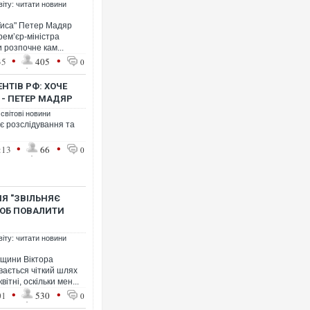
віту: читати новини
"Тиса" Петер Мадяр
рем’єр-міністра
розпочне кам...
•
•
35
405
0
НТІВ РФ: ХОЧЕ
 - ПЕТЕР МАДЯР
 світові новини
ає розслідування та
•
•
:13
66
0
Я "ЗВІЛЬНЯЄ
ЩОБ ПОВАЛИТИ
віту: читати новини
рщини Віктора
ається чіткий шлях
тні, оскільки мен...
•
•
01
530
0