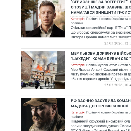
"СЕРЙОЗНІШЕ ЗА ВОТЕРГЕЙТ": 
ОПОЗИЦІЇ МАДЯР ЗАЯВИВ, ЩО
НАМАГАВСЯ ЗНИЩИТИ IT-СИСТ
Категорія:
Політичні новини України та с
політики
Очільник опозиційної партії "Тиса"
що угорські спецслужби за вказівко
Віктора Орбана намагалися знищити
25.03.2026, 12:
МЕР ЛЬВОВА ДОРІКНУВ ВІЙСЬ
"ШАХЕДИ": КОМАНДУВАЧ СБС 
Категорія:
Новини суспільства: читати с
Мер Львова Андрій Садовий після п
місту публічно висловив претензії 
збиття ворожих дронів. У відповідь 
25.03.2026, 10:
РФ ЗАОЧНО ЗАСУДИЛА КОМАН
МАДЯРА ДО 18 РОКІВ КОЛОНІЇ
Категорія:
Політичні новини України та с
політики
Південний окружний військовий суд 
заочно засудив командувача Силам
ЗСУ Роберта (Мадяр) Бровді до 18 р