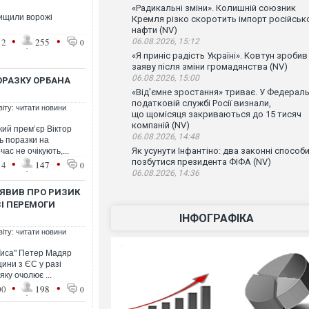
«Радикальні зміни». Колишній союзник
нищили ворожі
Кремля різко скоротить імпорт російськ
нафти (NV)
•
•
12
255
06.08.2026, 15:12
0
«Я приніс радість Україні». Ковтун зробив
заяву після зміни громадянства (NV)
06.08.2026, 15:00
ОРАЗКУ ОРБАНА
«Від'ємне зростання» триває. У Федераль
податковій службі Росії визнали,
віту: читати новини
що щомісяця закриваються до 15 тисяч
компаній (NV)
кий прем’єр Віктор
06.08.2026, 14:48
ть поразки на
Як усунути Інфантіно: два законні способ
с не очікують,...
•
•
позбутися президента ФІФА (NV)
14
147
0
06.08.2026, 14:36
АЯВИВ ПРО РИЗИК
ЗІ ПЕРЕМОГИ
ІНФОГРАФІКА
віту: читати новини
"Тиса" Петер Мадяр
ини з ЄС у разі
яку очолює ...
•
•
00
198
0