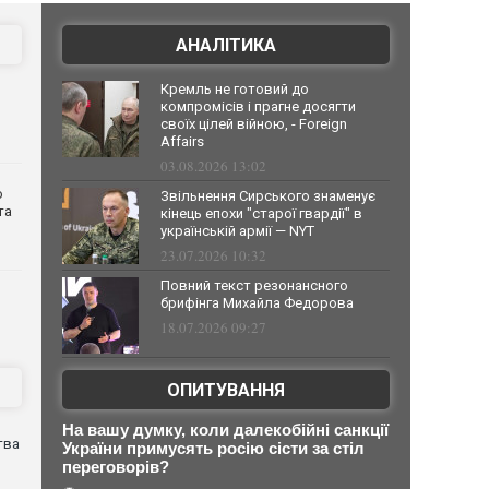
АНАЛІТИКА
Кремль не готовий до
компромісів і прагне досягти
своїх цілей війною, - Foreign
Affairs
03.08.2026 13:02
о
Звільнення Сирського знаменує
та
кінець епохи "старої гвардії" в
українській армії — NYT
23.07.2026 10:32
Повний текст резонансного
брифінга Михайла Федорова
18.07.2026 09:27
ОПИТУВАННЯ
На вашу думку, коли далекобійні санкції
тва
України примусять росію сісти за стіл
переговорів?