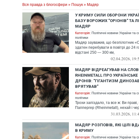
Вся правда з блогосфери
»
Пошук
» Мадяр
У КРИМУ СИЛИ ОБОРОНИ УКР
БАЗУ ВОРОЖИХ "ОРІОНІВ" ТА ЛІ
МАДЯР
Категорія:
Політичні новини України та с
політики
Мадяр зауважив, що безпілотник «О
здатен перебувати в повітрі до 24 г
відстані 250 — 300 км,
02.04.2026, 19:
МАДЯР ВІДРЕАГУВАВ НА СЛОВ
RHEINMETALL ПРО УКРАЇНСЬК
ДРОНІВ: "ГІГАНТИЗМ ДИНОЗАВР
ВРЯТУВАВ"
Категорія:
Політичні новини України та с
політики
Трохи запіздало, та все ж: Ви праві
Паппергер (Rheinmetall), нехай і чер
31.03.2026, 11:
МАДЯР РОЗПОВІВ, ЯКІ ЦІЛІ 
В КРИМУ
Категорія:
Політичні новини України та с