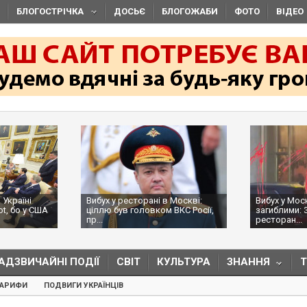
БЛОГОСТРІЧКА
ДОСЬЄ
БЛОГОЖАБИ
ФОТО
ВІДЕО
 Україні
Вибух у ресторані в Москві:
Вибух у Мос
ot, бо у США
ціллю був головком ВКС Росії,
загиблими: 
пр...
ресторан...
АДЗВИЧАЙНІ ПОДІЇ
СВІТ
КУЛЬТУРА
ЗНАННЯ
ТАРИФИ
ПОДВИГИ УКРАЇНЦІВ