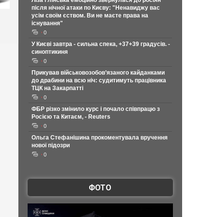
Ліза Глінська емоційно звернулася до росіян
після нічної атаки по Києву: "Ненавиджу вас
усім своїм єством. Ви не маєте права на
існування"
0
У Києві завтра - сильна спека, +37+39 градусів. -
синоптикиня
0
Прикував військовозобов’язаного кайданками
до драбини на всю ніч: судитимуть працівника
ТЦК на Закарпатті
0
ФБР різко змінило курс і почало співпрацю з
Росією та Китаєм, - Reuters
0
Ольга Стефанішина прокоментувала вручення
нової підозри
0
ФОТО