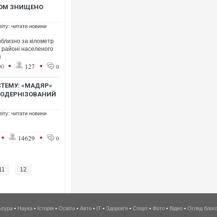
КОМ ЗНИЩЕНО
віту: читати новини
близно за кілометр
у районі населеного
я
•
•
00
127
0
ТЕМУ: «МАДЯР»
МОДЕРНІЗОВАНИЙ
віту: читати новини
•
•
14629
0
11
12
ьтура
•
Наука
•
Історія
•
Освіта
•
Авто
•
IT
•
Здоров'я
•
Спорт
•
Фото
•
Відео
•
Огляд блог