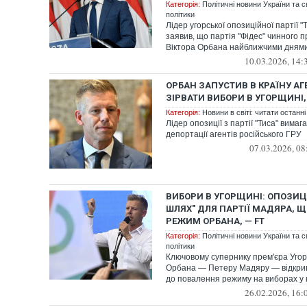
Категорія:
Політичні новини України та с
політики
Лідер угорської опозиційної партії 
заявив, що партія "Фідес" чинного п
Віктора Орбана найближчими днями 
10.03.2026, 14:
ОРБАН ЗАПУСТИВ В КРАЇНУ АГЕ
ЗІРВАТИ ВИБОРИ В УГОРЩИНІ,
Категорія:
Новини в світі: читати останні
Лідер опозиції з партії "Тиса" вимаг
депортації агентів російського ГРУ
07.03.2026, 08
ВИБОРИ В УГОРЩИНІ: ОПОЗИЦІ
ШЛЯХ" ДЛЯ ПАРТІЇ МАДЯРА, 
РЕЖИМ ОРБАНА, — FT
Категорія:
Політичні новини України та с
політики
Ключовому супернику прем'єра Уго
Орбана — Петеру Мадяру — відкрив
до повалення режиму на виборах у кві
26.02.2026, 16: