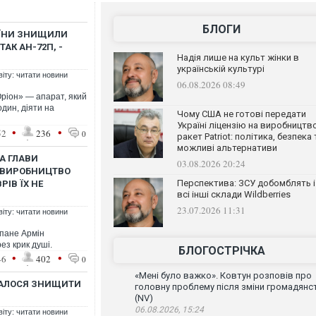
БЛОГИ
АЇНИ ЗНИЩИЛИ
ТАК АН-72П, -
Надія лише на культ жінки в
українській культурі
віту: читати новини
06.08.2026 08:49
ріон» — апарат, який
один, діяти на
Чому США не готові передати
Україні ліцензію на виробництв
•
•
52
236
0
ракет Patriot: політика, безпека 
можливі альтернативи
А ГЛАВИ
03.08.2026 20:24
Е ВИРОБНИЦТВО
Перспектива: ЗСУ добомблять і
ІВ ЇХ НЕ
всі інші склади Wildberries
23.07.2026 11:31
віту: читати новини
, пане Армін
ез крик душі.
БЛОГОСТРІЧКА
•
•
46
402
0
«Мені було важко». Ковтун розповів про
ВДАЛОСЯ ЗНИЩИТИ
головну проблему після зміни громадянс
(NV)
06.08.2026, 15:24
віту: читати новини