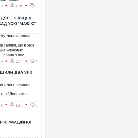
•
•
00
115
0
АДЯР ПООБІЦЯВ
САД УСЮ "МАФІЮ"
віту: читати новини
Росія атакувала Суми КАБа
торговельний центр, будинк
р заявив, що в разі
ФОТО
суне ключових
 Орбана з пос...
•
•
00
211
0
НИЩИЛИ ДВА ЗРК
віту: читати новини
иторії Донеччини
•
•
16
131
0
ІНФОРМАЦІЙНОЇ
Топпосадовцю Повітряних 
підозру