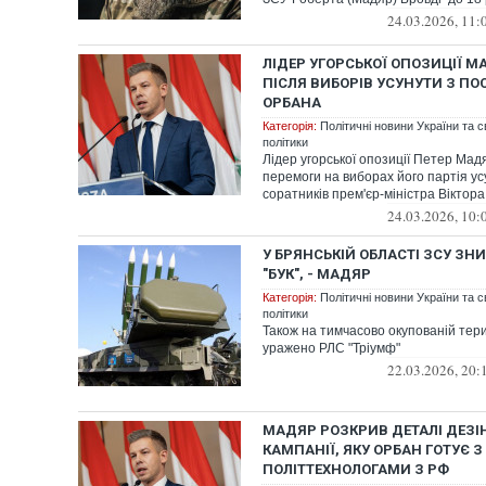
24.03.2026, 11:
ЛІДЕР УГОРСЬКОЇ ОПОЗИЦІЇ М
ПІСЛЯ ВИБОРІВ УСУНУТИ З ПО
ОРБАНА
Категорія:
Політичні новини України та с
політики
Лідер угорської опозиції Петер Мадя
перемоги на виборах його партія у
соратників прем'єр-міністра Віктора
24.03.2026, 10:
У БРЯНСЬКІЙ ОБЛАСТІ ЗСУ З
"БУК", - МАДЯР
Категорія:
Політичні новини України та с
політики
Також на тимчасово окупованій тер
уражено РЛС "Тріумф"
22.03.2026, 20:
МАДЯР РОЗКРИВ ДЕТАЛІ ДЕЗ
КАМПАНІЇ, ЯКУ ОРБАН ГОТУЄ З
ПОЛІТТЕХНОЛОГАМИ З РФ