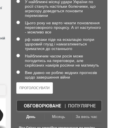
У найближчі місяці удари України по
росії стануть настільки болючими, що
ої
агресору доведеться поновити
перемовини
Цього року не варто чекати поновлення
переговорного процесу. А от наступного
- можливо все
ній
рф навпаки піде на ескалацію попри
здоровий глузд і намагатиметься
триматися до останнього
Найближчим часом росія може
погодитись на переговори, але
и
серйозних намірів росіяни не матимуть
Вже давно не роблю жодних прогнозів
щодо завершення війни
ОБГОВОРЮВАНЕ
|
ПОПУЛЯРНЕ
День
Місяць
За весь час