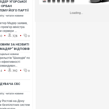
ЛІДЕР УГОРСЬКОЇ
 ОРБАН
ЕМУ ЙОГО ПАРТІЇ
Loading...
віту: читати новини
 Петер Мадяр заявив,
ю премʼєр-міністра
 сервери ...
•
•
30
328
0
КОВИМ ЗА НЕЗБИТІ
"МАДЯР" ВІДПОВІВ
оціальні новини
рильотів "Шахедів" по
до ефективності
командувач...
•
•
44
392
0
ДУВАЧА СБС
віту: читати новини
у Ростові-на-Дону
и безпілотних систем
оків колон...