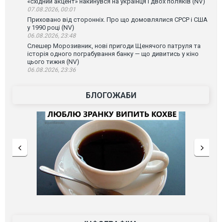
«східний акцент» накинувся на українця і двох поляків (NV)
07.08.2026, 00:01
Приховано від сторонніх. Про що домовлялися СРСР і США
у 1990 році (NV)
06.08.2026, 23:48
Слешер Морозивник, нові пригоди Щенячого патруля та
історія одного пограбування банку — що дивитись у кіно
цього тижня (NV)
06.08.2026, 23:36
БЛОГОЖАБИ