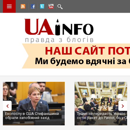
Експослу в США Стефанішиній
Трамп не передасть Україні
обрали запобіжний захід
сотні ракет до Patriot, бо у С
...