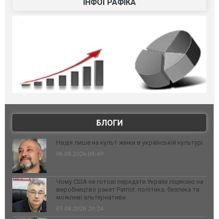
ІНФОГРАФІКА
БЛОГИ
Надія лише на культ жінки в українській культурі
06.08.2026 08:49
Чому США не готові передати Україні ліцензію на
виробництво ракет Patriot: політика, безпека та
можливі альтернативи
03.08.2026 20:24