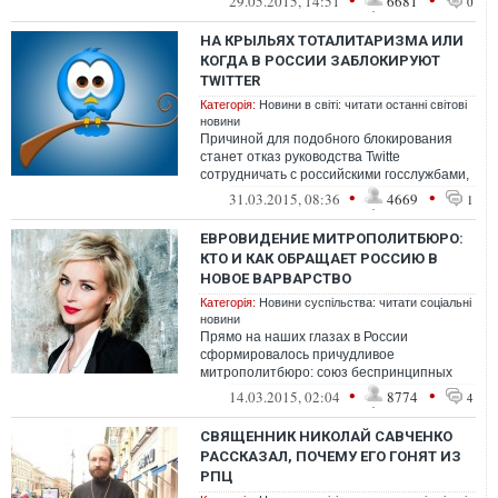
29.05.2015, 14:51
6681
0
НА КРЫЛЬЯХ ТОТАЛИТАРИЗМА ИЛИ
КОГДА В РОССИИ ЗАБЛОКИРУЮТ
TWITTER
Категорія:
Новини в світі: читати останні світові
новини
Причиной для подобного блокирования
станет отказ руководства Twitte
сотрудничать с российскими госслужбами,
желающими удалять те или иные аккаунты
•
•
31.03.2015, 08:36
4669
1
пол...
ЕВРОВИДЕНИЕ МИТРОПОЛИТБЮРО:
КТО И КАК ОБРАЩАЕТ РОССИЮ В
НОВОЕ ВАРВАРСТВО
Категорія:
Новини суспільства: читати соціальні
новини
Прямо на наших глазах в России
сформировалось причудливое
митрополитбюро: союз беспринципных
депутатов, раболепных чиновников и
•
•
14.03.2015, 02:04
8774
4
недалеких священнослуж...
СВЯЩЕННИК НИКОЛАЙ САВЧЕНКО
РАССКАЗАЛ, ПОЧЕМУ ЕГО ГОНЯТ ИЗ
РПЦ