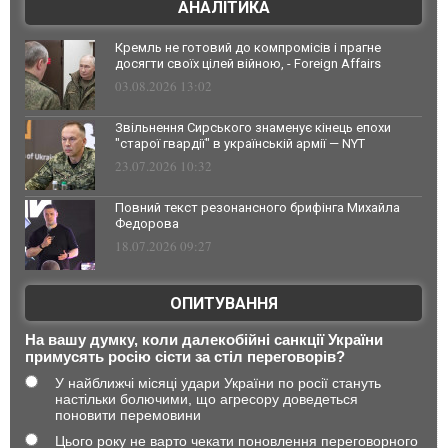
АНАЛІТИКА
Кремль не готовий до компромісів і прагне
досягти своїх цілей війною, - Foreign Affairs
03.08.2026 13:02
Звільнення Сирського знаменує кінець епохи
"старої гвардії" в українській армії — NYT
23.07.2026 10:32
Повний текст резонансного брифінга Михайла
Федорова
18.07.2026 09:27
ОПИТУВАННЯ
На вашу думку, коли далекобійні санкції України
примусять росію сісти за стіл переговорів?
У найближчі місяці удари України по росії стануть
настільки болючими, що агресору доведеться
поновити перемовини
Цього року не варто чекати поновлення переговорного