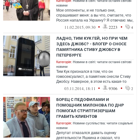
Категорія:
Новини в світі: читати останні світові
новини
Мои оппоненты, и не только они,
спрашивают меня: а вы что, считаете, что
Россия напала на Украину? Я отвечаю: мы,
православные, нашей ненавистью и яро...
•
•
11.02.2015, 09:30
2223
4
ЛАДНО, ТИМ КУК ГЕЙ, НО ПРИ ЧЕМ
ЗДЕСЬ ДЖОБС? - БЛОГЕР О СНОСЕ
ПАМЯТНИКА СТИВУ ДЖОБСУ В
ПЕТЕРБУРГЕ
Категорія:
Новини в світі: читати останні світові
новини
Тим Кук признался в том, что он
гомосексуалист, а памятник снесли Стиву
Джобсу. Наверное, в этом есть какая-то
нерушимая логика, но я не понял, какая ...
•
•
03.11.2014, 18:11
9306
2
БОРЕЦ С ПЕДОФИЛАМИ И
ПОМОЩНИК МИЛОНОВА ПО ДНР
ПОМОГАЛ СТРИПТИЗЕРШАМ
ГРАБИТЬ КЛИЕНТОВ
Категорія:
Новини суспільства: читати соціальні
новини
Депутат отказался давать оценку
деятельности Яшкина и сказал, что