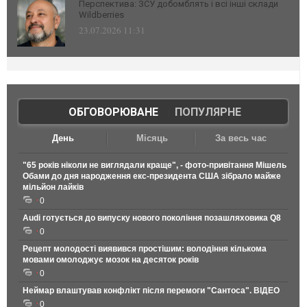
Перспектива: ЗСУ добомблять і всі інші склади
Wildberries
23.07.2026 11:31
ОБГОВОРЮВАНЕ
|
ПОПУЛЯРНЕ
День
Місяць
За весь час
"65 років ніколи не виглядали краще", - фото-привітання Мішель
Обами до дня народження екс-президента США зібрало майже
мільйон лайків
0
Audi готується до випуску нового покоління позашляховика Q8
0
Рецепт молодості виявився простішим: володіння кількома
мовами омолоджує мозок на десяток років
0
Неймар влаштував конфлікт після перемоги "Сантоса". ВІДЕО
0