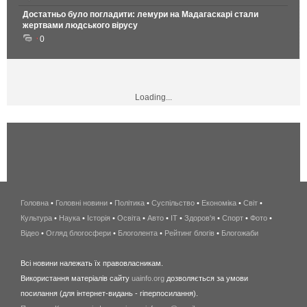
Достатньо було погладити: лемури на Мадагаскарі стали
жертвами людського вірусу
0
Loading...
Головна
•
Головні новини
•
Політика
•
Суспільство
•
Економіка
беспроводной
•
Світ
•
Культура
•
Наука
•
Історія
•
Освіта
•
Авто
•
IT
•
Здоров'я
интернет
•
Спорт
•
Фото
•
Відео
•
Огляд блогосфери
•
Блоголента
•
Рейтинг блогів
киев
•
Блогожаби
и
Всі новини належать їх правовласникам.
область
Використання матеріалів сайту
uainfo.org
дозволяється за умови
wimax
посилання (для інтернет-видань - гіперпосилання).
интернет