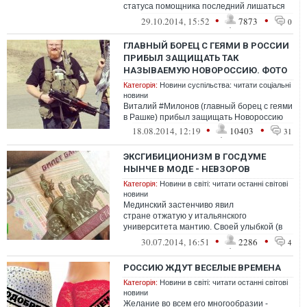
статуса помощника последний лишаться
не будет
•
•
29.10.2014, 15:52
7873
0
ГЛАВНЫЙ БОРЕЦ С ГЕЯМИ В РОССИИ
ПРИБЫЛ ЗАЩИЩАТЬ ТАК
НАЗЫВАЕМУЮ НОВОРОССИЮ. ФОТО
Категорія:
Новини суспільства: читати соціальні
новини
Виталий #Милонов (главный борец с геями
в Рашке) прибыл защищать Новороссию
•
•
18.08.2014, 12:19
10403
31
ЭКСГИБИЦИОНИЗМ В ГОСДУМЕ
НЫНЧЕ В МОДЕ - НЕВЗОРОВ
Категорія:
Новини в світі: читати останні світові
новини
Мединский застенчиво явил
стране отжатую у итальянского
университета мантию. Своей улыбкой (в
этот момент) он был явно обязан той
•
•
30.07.2014, 16:51
2286
4
самой &laq...
РОССИЮ ЖДУТ ВЕСЕЛЫЕ ВРЕМЕНА
Категорія:
Новини в світі: читати останні світові
новини
Желание во всем его многообразии -