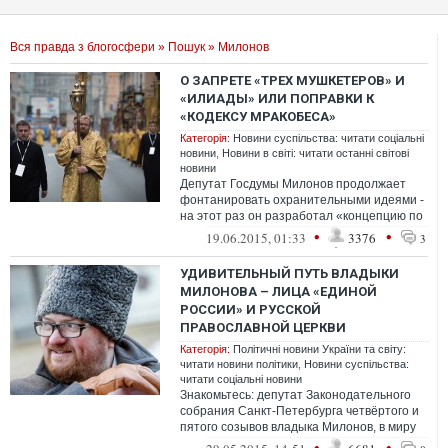
Вся правда з блогосфери
»
Пошук
» Милонов
О ЗАПРЕТЕ «ТРЕХ МУШКЕТЕРОВ» И
«ИЛИАДЫ» ИЛИ ПОПРАВКИ К
«КОДЕКСУ МРАКОБЕСА»
Категорія:
Новини суспільства: читати соціальні
новини
,
Новини в світі: читати останні світові
новини
Депутат Госдумы Милонов продолжает
фонтанировать охранительными идеями -
на этот раз он разработал «концепцию по
защите отечественного
•
•
19.06.2015, 01:33
3376
3
информационного...
УДИВИТЕЛЬНЫЙ ПУТЬ ВЛАДЫКИ
МИЛОНОВА – ЛИЦА «ЕДИНОЙ
РОССИИ» И РУССКОЙ
ПРАВОСЛАВНОЙ ЦЕРКВИ
Категорія:
Політичні новини України та світу:
читати новини політики
,
Новини суспільства:
читати соціальні новини
Знакомьтесь: депутат Законодательного
собрания Санкт-Петербурга четвёртого и
пятого созывов владыка Милонов, в миру
известный как «Рыжий у*бок». Путь ...
•
•