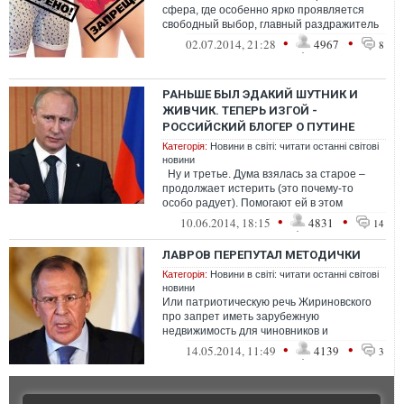
сфера, где особенно ярко проявляется
свободный выбор, главный раздражитель
для тоталитарных режимов. Отсюда и
•
•
02.07.2014, 21:28
4967
8
стрем...
РАНЬШЕ БЫЛ ЭДАКИЙ ШУТНИК И
ЖИВЧИК. ТЕПЕРЬ ИЗГОЙ -
РОССИЙСКИЙ БЛОГЕР О ПУТИНЕ
Категорія:
Новини в світі: читати останні світові
новини
Ну и третье. Дума взялась за старое –
продолжает истерить (это почему-то
особо радует). Помогают ей в этом
персонально Рогозин, Онищенко...
•
•
10.06.2014, 18:15
4831
14
ЛАВРОВ ПЕРЕПУТАЛ МЕТОДИЧКИ
Категорія:
Новини в світі: читати останні світові
новини
Или патриотическую речь Жириновского
про запрет иметь зарубежную
недвижимость для чиновников и
депутатов, из своей квартирки с 7-ю
•
•
14.05.2014, 11:49
4139
3
туалетами в ОАЭ. Ил...