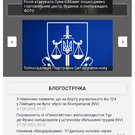
шкоджено
Українські надзвичайники врятували козуленя
СБУ за спр
страждалі.
під час ліквідації масштабної лісової пожежі у
Болгарії 
ВІДЕО
Франції
ФОТО
чили нову
Сили оборони уразили Ярославський НПЗ:
Неймар вл
губернатор регіону заявив про наймасштабнішу
"Сантоса".
атаку. ВІДЕО
БЛОГОСТРІЧКА
У Німеччині заявили, що на борту українського Ан-124
у Лейпцигу не було зброї чи боєприпасів (NV)
07.08.2026, 01:01
Порівнюють із «Пенісгейтом»: велосипедисток Тур
де Франс запідозрили у штучному збільшенні грудей (NV)
07.08.2026, 00:31
Називав «бандерівцями». У Гданську чоловік через