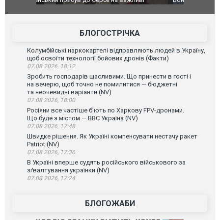
Чернівцях водія маршрутки звільнили після
порт: над 
зневажливих слів про українських захисників.
ВІДЕО
ВІДЕО
БЛОГОСТРІЧКА
Колумбійські наркокартелі відправляють людей в Україну,
щоб освоїти технології бойових дронів (Факти)
07.08.2026, 18:12
Зробить господарів щасливими. Що принести в гості і
на вечерю, щоб точно не помилитися — бюджетні
та неочевидні варіанти (NV)
07.08.2026, 18:00
Росіяни все частіше бʼють по Харкову FPV-дронами.
Що буде з містом — ВВС Україна (NV)
07.08.2026, 17:48
Швидке рішення. Як Україні компенсувати нестачу ракет
Patriot (NV)
07.08.2026, 17:36
В Україні вперше судять російського військового за
зґвалтування українки (NV)
07.08.2026, 17:24
БЛОГОЖАБИ