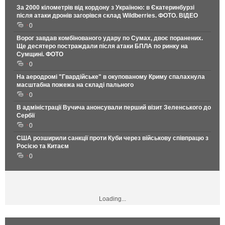
За 2000 кілометрів від кордону з Україною: в Єкатеринбурзі
після атаки дронів загорівся склад Wildberries. ФОТО. ВІДЕО
0
Ворог завдав комбінованого удару по Сумах, двоє поранених.
Ще десятеро постраждали після атаки БПЛА по ринку на
Сумщині. ФОТО
0
На аеродромі "Гвардійське" в окупованому Криму спалахнула
масштабна пожежа на складі пального
0
В адміністрації Вучича анонсували перший візит Зеленського до
Сербії
0
США розширили санкції проти Куби через військову співпрацю з
Росією та Китаєм
0
Loading...