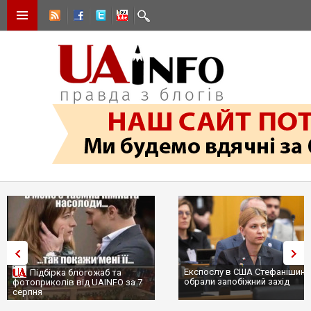
Експослу в США Стефанішині
Підбірка блогожаб та
обрали запобіжний захід
фотоприколів від UAINFO за 7
серпня