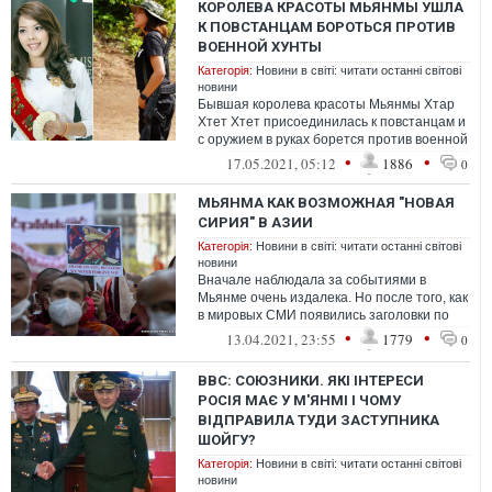
КОРОЛЕВА КРАСОТЫ МЬЯНМЫ УШЛА
К ПОВСТАНЦАМ БОРОТЬСЯ ПРОТИВ
ВОЕННОЙ ХУНТЫ
Категорія:
Новини в світі: читати останні світові
новини
Бывшая королева красоты Мьянмы Хтар
Хтет Хтет присоединилась к повстанцам и
с оружием в руках борется против военной
хунты
•
•
17.05.2021, 05:12
1886
0
МЬЯНМА КАК ВОЗМОЖНАЯ "НОВАЯ
СИРИЯ" В АЗИИ
Категорія:
Новини в світі: читати останні світові
новини
Вначале наблюдала за событиями в
Мьянме очень издалека. Но после того, как
в мировых СМИ появились заголовки по
типу тех, что "Мьянма может стать ново...
•
•
13.04.2021, 23:55
1779
0
ВВС: СОЮЗНИКИ. ЯКІ ІНТЕРЕСИ
РОСІЯ МАЄ У М'ЯНМІ І ЧОМУ
ВІДПРАВИЛА ТУДИ ЗАСТУПНИКА
ШОЙГУ?
Категорія:
Новини в світі: читати останні світові
новини