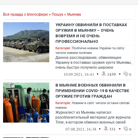
Вся правда з блогосфери
»
Пошук
» Мьянма
УКРАИНУ ОБВИНИЛИ В ПОСТАВКАХ
ОРУЖИЯ В МЬЯНМУ – ОЧЕНЬ
ВОВРЕМЯ И НЕ ОЧЕНЬ
ПРОФЕССИОНАЛЬНО
Категорія:
Політичні новини України та світу:
читати новини політики
Данное расследование, обвиняющее
Украину в поставках оружия хунте Мьянмы,
очень быстро получило широкое
распространение в СМИ и на него даже
•
•
10.09.2021, 16:41
1439
0
пришлось ...
В МЬЯНМЕ ВОЕННЫХ ОБВИНИЛИ В
ПРИМЕНЕНИИ COVID-19 В КАЧЕСТВЕ
ОРУЖИЕ ПРОТИВ ГРАЖДАН
Категорія:
Новини в світі: читати останні світові
новини
Журналист из Мьянмы написал
разоблачительный материал для журнала
Time, в котором обвинил военных своей
страны в том, что они использовали
•
•
07.08.2021, 16:38
331
0
COVID-19 ка...