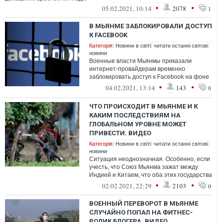
•
•
05.02.2021, 10:14
2078
1
В МЬЯНМЕ ЗАБЛОКИРОВАЛИ ДОСТУП
К FACEBOOK
Категорія:
Новини в світі: читати останні світові
новини
Военные власти Мьянмы приказали
интернет-провайдерам временно
заблокировать доступ к Facebook на фоне
растущих протестов через несколько дней
•
•
04.02.2021, 13:14
143
0
после пр...
ЧТО ПРОИСХОДИТ В МЬЯНМЕ И К
КАКИМ ПОСЛЕДСТВИЯМ НА
ГЛОБАЛЬНОМ УРОВНЕ МОЖЕТ
ПРИВЕСТИ. ВИДЕО
Категорія:
Новини в світі: читати останні світові
новини
Ситуация неоднозначная. Особенно, если
учесть, что Союз Мьянма зажат между
Индией и Китаем, что оба этих государства
реализуют масштабные экономически...
•
•
02.02.2021, 22:29
2103
0
ВОЕННЫЙ ПЕРЕВОРОТ В МЬЯНМЕ
СЛУЧАЙНО ПОПАЛ НА ФИТНЕС-
РОЛИК БЛОГЕРА. ВИДЕО