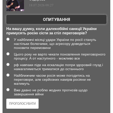
18.07.2026 09:27
ОПИТУВАННЯ
На вашу думку, коли далекобійні санкції України
примусять росію сісти за стіл переговорів?
У найближчі місяці удари України по росії стануть
настільки болючими, що агресору доведеться
поновити перемовини
Цього року не варто чекати поновлення переговорного
процесу. А от наступного - можливо все
рф навпаки піде на ескалацію попри здоровий глузд і
намагатиметься триматися до останнього
Найближчим часом росія може погодитись на
переговори, але серйозних намірів росіяни не
матимуть
Вже давно не роблю жодних прогнозів щодо
завершення війни