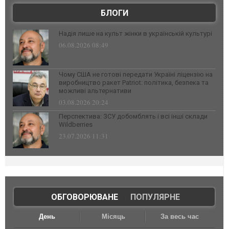
БЛОГИ
Надія лише на культ жінки в українській культурі
06.08.2026 08:49
Чому США не готові передати Україні ліцензію на
виробництво ракет Patriot: політика, безпека та
можливі альтернативи
03.08.2026 20:24
Перспектива: ЗСУ добомблять і всі інші склади
Wildberries
23.07.2026 11:31
ОБГОВОРЮВАНЕ
|
ПОПУЛЯРНЕ
День
Місяць
За весь час