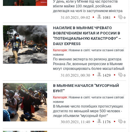
У день, коли у М'янмі під час протестів
вбили майже 100 людей, російська
делегація на чолі із заступником міністра
оборони брала участь в урочистостях...
•
•
31.03.2021, 09:02
1081
0
НАСИЛИЕ В МЬЯНМЕ ЧРЕВАТО
ВОВЛЕЧЕНИЕМ КИТАЯ И РОССИИ В
"ПОТЕНЦИАЛЬНУЮ КАТАСТРОФУ" –
DAILY EXPRESS
Категорія:
Новини в світі: читати останні світові
новини
По мнению эксперта по региону доктора
Ронана Ли, военные репрессии в Мьянме
могут спровоцировать более масштабный
конфликт с участием Индии, Китая и Р...
•
•
31.03.2021, 00:30
1429
0
В МЬЯНМЕ НАЧАЛСЯ "МУСОРНЫЙ
БУНТ"
Категорія:
Новини в світі: читати останні світові
новини
В Мьянме число погибших протестующих
достигло по меньшей мере 500 человек -
люди объявили "мусорный бунт"
•
•
30.03.2021, 11:40
1176
0