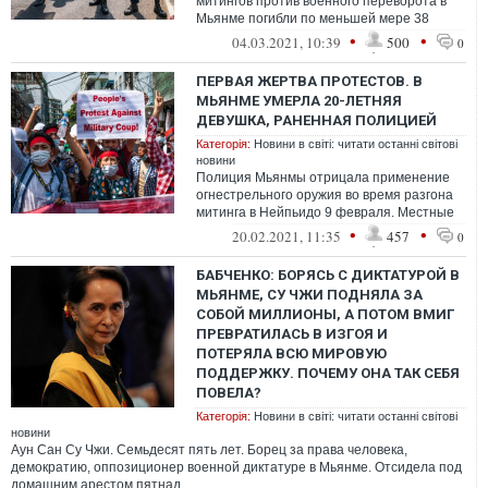
митингов против военного переворота в
Мьянме погибли по меньшей мере 38
протестующих
•
•
04.03.2021, 10:39
500
0
ПЕРВАЯ ЖЕРТВА ПРОТЕСТОВ. В
МЬЯНМЕ УМЕРЛА 20-ЛЕТНЯЯ
ДЕВУШКА, РАНЕННАЯ ПОЛИЦИЕЙ
Категорія:
Новини в світі: читати останні світові
новини
Полиция Мьянмы отрицала применение
огнестрельного оружия во время разгона
митинга в Нейпьидо 9 февраля. Местные
врачи сообщили, что несколько протесту...
•
•
20.02.2021, 11:35
457
0
БАБЧЕНКО: БОРЯСЬ С ДИКТАТУРОЙ В
МЬЯНМЕ, СУ ЧЖИ ПОДНЯЛА ЗА
СОБОЙ МИЛЛИОНЫ, А ПОТОМ ВМИГ
ПРЕВРАТИЛАСЬ В ИЗГОЯ И
ПОТЕРЯЛА ВСЮ МИРОВУЮ
ПОДДЕРЖКУ. ПОЧЕМУ ОНА ТАК СЕБЯ
ПОВЕЛА?
Категорія:
Новини в світі: читати останні світові
новини
Аун Сан Су Чжи. Семьдесят пять лет. Борец за права человека,
демократию, оппозиционер военной диктатуре в Мьянме. Отсидела под
домашним арестом пятнад...