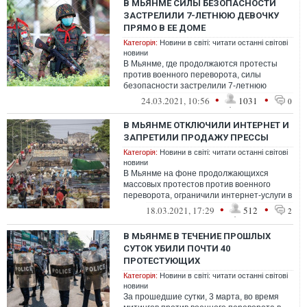
В МЬЯНМЕ СИЛЫ БЕЗОПАСНОСТИ
ЗАСТРЕЛИЛИ 7-ЛЕТНЮЮ ДЕВОЧКУ
ПРЯМО В ЕЕ ДОМЕ
Категорія:
Новини в світі: читати останні світові
новини
В Мьянме, где продолжаются протесты
против военного переворота, силы
безопасности застрелили 7-летнюю
девочку прямо в ее доме.
•
•
24.03.2021, 10:56
1031
0
В МЬЯНМЕ ОТКЛЮЧИЛИ ИНТЕРНЕТ И
ЗАПРЕТИЛИ ПРОДАЖУ ПРЕССЫ
Категорія:
Новини в світі: читати останні світові
новини
В Мьянме на фоне продолжающихся
массовых протестов против военного
переворота, ограничили интернет-услуги в
некоторых городах, которые
•
•
18.03.2021, 17:29
512
2
демонстранты ис...
В МЬЯНМЕ В ТЕЧЕНИЕ ПРОШЛЫХ
СУТОК УБИЛИ ПОЧТИ 40
ПРОТЕСТУЮЩИХ
Категорія:
Новини в світі: читати останні світові
новини
За прошедшие сутки, 3 марта, во время