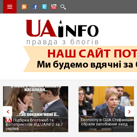
Експослу в США Стефанішині
Підбірка блогожаб та
обрали запобіжний захід
фотоприколів від UAINFO за 7
серпня