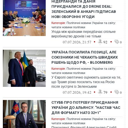
НІДЕРЛАНДИ ТА ДАНІЯ
ПРИЄДНАЛИСЯ ДО DRONE DEAL:
ЗЕЛЕНСЬКИЙ В АНКАРІ ПІДПИСАВ
НОВІ ОБОРОННІ УГОДИ
Категорія:
Політичні новини України та світу:
читати новини політики
Угода між країнами передбачає спільне
виробництво дронів і не тільки
•
•
07.07.2026, 21:57
92
0
УКРАЇНА ПОСИЛИЛА ПОЗИЦІЇ, АЛЕ
СОЮЗНИКИ НЕ ЧЕКАЮТЬ ШВИДКИХ
РІШЕНЬ ЩОДО РФ, - BLOOMBERG
Категорія:
Політичні новини України та світу:
читати новини політики
У Європі скептично оцінюють шанси на те,
що Трамп різко посилить тиск на Росію
після зустрічі із Зеленським
•
•
07.07.2026, 19:42
79
0
СТУББ ПРО ПОТРЕБУ ПРИЄДНАННЯ
УКРАЇНИ ДО АЛЬЯНСУ: "НАСТАВ ЧАС
ДЛЯ ФОРМАТУ НАТО 32+1"
Категорія:
Політичні новини України та світу:
читати новини політики
Президент Фінляндії Александер Стубб