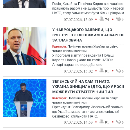
Росія, Китай та Північна Корея все частіше
працюють разом і не думають про інтереси
НАТО, тому Альянс має бути більш рішучим
і діяти разом
•
•
07.07.2026, 15:09
74
0
У НАВРОЦЬКОГО ЗАЯВИЛИ, ЩО
ЗУСТРІЧ ІЗ ЗЕЛЕНСЬКИМ В АНКАРІ НЕ
ЗАПЛАНОВАНА
Категорія:
Політичні новини України та світу:
читати новини політики
У програмі візиту президента Польщі
Кароля Навроцького на саміт НАТО в
Анкарі наразі не передбачено
двосторонньої зустрічі з главою Української
•
•
07.07.2026, 15:02
91
0
держав...
ЗЕЛЕНСЬКИЙ НА САМІТІ НАТО:
УКРАЇНА ЗНИЩИЛА ІДЕЮ, ЩО У РОСІЇ
МОЖЕ БУТИ СТРАТЕГІЧНИЙ ТИЛ
Категорія:
Політичні новини України та світу:
читати новини політики
Президент Володимир Зеленський заявив,
що Україна має стати частиною спільної
безпекової спільноти НАТО.
•
•
07.07.2026, 14:53
91
0