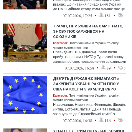
вважає, що питання приєднання України
до НАТО дійшло етапу, коли Альянс має це
обговорювати.
•
•
07.07.2026, 17:25
181
0
ТРАМП, ПРИБУВШИ НА САМІТ НАТО,
ЗНОВУ ПОСКАРЖИВСЯ НА
СОЮЗНИКІВ
Категорія:
Політичні новини України та світу:
читати новини політики
Президент США Дональд Трамп після
прибуття на саміт НАТО у Туреччині знову
заявив про своє невдоволення союзниками
та допустив подальше скорочення аме...
•
•
07.07.2026, 16:58
89
0
ДЕВʼЯТЬ ДЕРЖАВ ЄС ВИМАГАЮТЬ
ЗАКУПИТИ УКРАЇНІ РАКЕТИ ППО У
США НА КОШТИ З 90 МЛРД ЄВРО
Категорія:
Політичні новини України та світу:
читати новини політики
Нідерланди, Німеччина, Фінляндія, Швеція,
Литва, Естонія, Латвія, Данія та Польща
звернулися до Європейської комісії з
вимогою якомога швидше дати доз...
•
•
07.07.2026, 16:38
116
0
У НАТО ПІДТРИМУЮТЬ ДАЛЕКОБІЙНІ