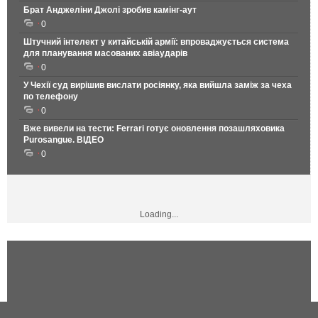
Брат Анджеліни Джолі зробив камінг-аут
0
Штучний інтелект у китайській армії: впроваджується система
для планування масованих авіаударів
0
У Чехії суд вирішив вислати росіянку, яка вийшла заміж за чеха
по телефону
0
Вже вивели на тести: Ferrari готує оновлення позашляховика
Purosangue. ВІДЕО
0
Loading...