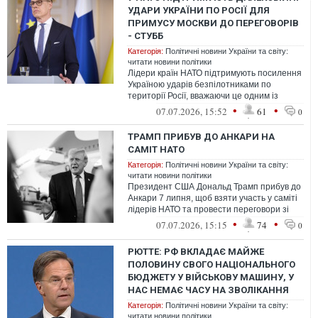
УДАРИ УКРАЇНИ ПО РОСІЇ ДЛЯ
ПРИМУСУ МОСКВИ ДО ПЕРЕГОВОРІВ
- СТУББ
Категорія:
Політичні новини України та світу:
читати новини політики
Лідери країн НАТО підтримують посилення
Україною ударів безпілотниками по
території Росії, вважаючи це одним із
способів змусити Москву повернутися до...
•
•
07.07.2026, 15:52
61
0
ТРАМП ПРИБУВ ДО АНКАРИ НА
САМІТ НАТО
Категорія:
Політичні новини України та світу:
читати новини політики
Президент США Дональд Трамп прибув до
Анкари 7 липня, щоб взяти участь у саміті
лідерів НАТО та провести переговори зі
своїм турецьким колегою Реджепо...
•
•
07.07.2026, 15:15
74
0
РЮТТЕ: РФ ВКЛАДАЄ МАЙЖЕ
ПОЛОВИНУ СВОГО НАЦІОНАЛЬНОГО
БЮДЖЕТУ У ВІЙСЬКОВУ МАШИНУ, У
НАС НЕМАЄ ЧАСУ НА ЗВОЛІКАННЯ
Категорія:
Політичні новини України та світу:
читати новини політики