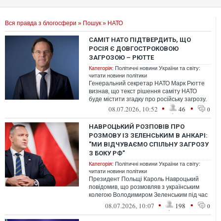
Вся правда з блогосфери
»
Пошук
» НАТО
САМІТ НАТО ПІДТВЕРДИТЬ, ЩО
РОСІЯ Є ДОВГОСТРОКОВОЮ
ЗАГРОЗОЮ – РЮТТЕ
Категорія:
Політичні новини України та світу:
читати новини політики
Генеральний секретар НАТО Марк Рютте
визнав, що текст рішення саміту НАТО
буде містити згадку про російську загрозу.
•
•
08.07.2026, 10:52
46
0
НАВРОЦЬКИЙ РОЗПОВІВ ПРО
РОЗМОВУ ІЗ ЗЕЛЕНСЬКИМ В АНКАРІ:
"МИ ВІДЧУВАЄМО СПІЛЬНУ ЗАГРОЗУ
З БОКУ РФ"
Категорія:
Політичні новини України та світу:
читати новини політики
Президент Польщі Кароль Навроцький
повідомив, що розмовляв з українським
колегою Володимиром Зеленським під час
вечері лідерів напередодні саміту НАТО...
•
•
08.07.2026, 10:07
198
0