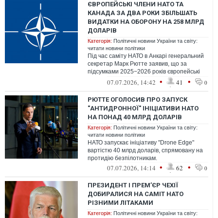
ЄВРОПЕЙСЬКІ ЧЛЕНИ НАТО ТА
КАНАДА ЗА ДВА РОКИ ЗБІЛЬШАТЬ
ВИДАТКИ НА ОБОРОНУ НА 258 МЛРД
ДОЛАРІВ
Категорія:
Політичні новини України та світу:
читати новини політики
Під час саміту НАТО в Анкарі генеральний
секретар Марк Рютте заявив, що за
підсумками 2025−2026 років європейські
члени НАТО та Канада збільшать видат...
•
•
07.07.2026, 14:42
41
0
РЮТТЕ ОГОЛОСИВ ПРО ЗАПУСК
"АНТИДРОННОЇ" ІНІЦІАТИВИ НАТО
НА ПОНАД 40 МЛРД ДОЛАРІВ
Категорія:
Політичні новини України та світу:
читати новини політики
НАТО запускає ініціативу "Drone Edge"
вартістю 40 млрд доларів, спрямовану на
протидію безпілотникам.
•
•
07.07.2026, 14:14
62
0
ПРЕЗИДЕНТ І ПРЕМ’ЄР ЧЕХІЇ
ДОБИРАЛИСЯ НА САМІТ НАТО
РІЗНИМИ ЛІТАКАМИ
Категорія:
Політичні новини України та світу: