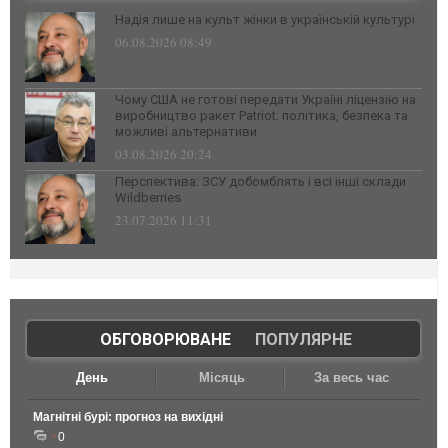
Надія лише на культ жінки в українській культурі
06.08.2026 08:49
Чому США не готові передати Україні ліцензію на
виробництво ракет Patriot: політика, безпека та
можливі альтернативи
03.08.2026 20:24
Перспектива: ЗСУ добомблять і всі інші склади
Wildberries
23.07.2026 11:31
ОБГОВОРЮВАНЕ
|
ПОПУЛЯРНЕ
День
Місяць
За весь час
Магнітні бурі: прогноз на вихідні
0