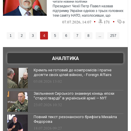
читати новини політики
Президент Чехії Петр Павел назвав
підтримку України однією з трьох головних
тем саміту НАТО, наголосивши, що
«безпека України означає безпеку
•
•
07.07.2026, 14:07
171
0
Європи».
4
1
2
3
5
6
7
8
...
257
АНАЛІТИКА
Кремль не готовий до компромісів і прагне
досягти своїх цілей війною, - Foreign Affairs
03.08.2026 13:02
Звільнення Сирського знаменує кінець епохи
"старої гвардії" в українській армії — NYT
23.07.2026 10:32
Повний текст резонансного брифінга Михайла
Федорова
18.07.2026 09:27