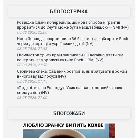
БЛОГОСТРІЧКА
Розвідка Іспанії попередила, що нова спроба мігрантів
прорватися до Сеути може бути масштабнішою — ЗМІ (NV)
08.08.2026, 22:00
Нова Зеландія запровадила 36-й пакет санкцій проти Росії
через депортацію українських дітей (NV)
08.08.2026, 21:45
Ексміністри трьох країн закликали ЄС негайно взяти під
контроль заморожені активи Росії — ЗМІ (NV)
08.08.2026, 21:30
Серпнева спека. Садівник розповів, як врятувати врожай
винограду від посухи (NV)
08.08.2026, 21:15
«Подивіться на Роналду»: Усик назвав головний чинник
своїх успіхів (NV)
08.08.2026, 21:00
БЛОГОЖАБИ