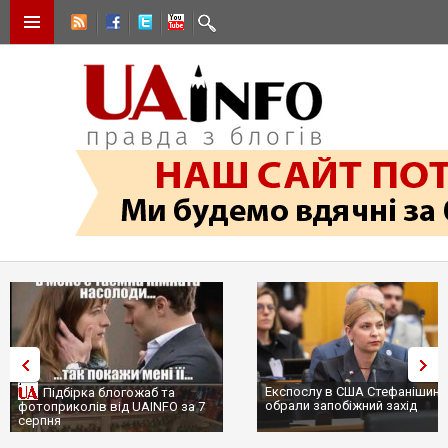
Експослу в США Стефанішині
Підбірка блогожаб та
обрали запобіжний захід
фотоприколів від UAINFO за 7
серпня