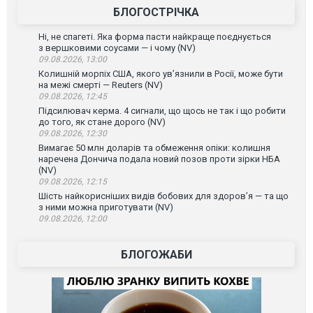
БЛОГОСТРІЧКА
Ні, не спагеті. Яка форма пасти найкраще поєднується
з вершковими соусами — і чому (NV)
09.08.2026, 13:00
Колишній морпіх США, якого ув’язнили в Росії, може бути
на межі смерті — Reuters (NV)
09.08.2026, 12:45
Підсилювач керма. 4 сигнали, що щось не так і що робити
до того, як стане дорого (NV)
09.08.2026, 12:30
Вимагає 50 млн доларів та обмеження опіки: колишня
наречена Дончича подала новий позов проти зірки НБА
(NV)
09.08.2026, 12:15
Шість найкорисніших видів бобових для здоров’я — та що
з ними можна приготувати (NV)
09.08.2026, 12:00
БЛОГОЖАБИ