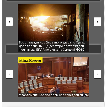
Ворог завдав комбінованого удару по Сумах,
За 2000 кіломе
двоє поранених. Ще десятеро постраждали
Єкатеринбурзі 
ВІДЕО
після атаки БПЛА по ринку на Сумщині. ФОТО
склад Wildberr
У парламенті Косово прем'єра закидали яйцями
Приїхав за па
до українськи
зіркового фут