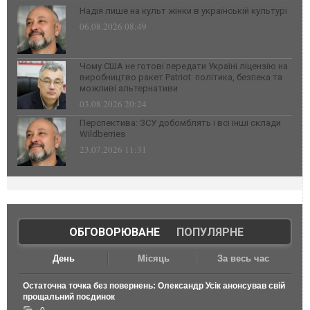
Надія лише на культ жінки в українській культурі
06.08.2026 08:49
Чому США не готові передати Україні ліцензію на
виробництво ракет Patriot: політика, безпека та
можливі альтернативи
03.08.2026 20:24
Перспектива: ЗСУ добомблять і всі інші склади
Wildberries
23.07.2026 11:31
ОБГОВОРЮВАНЕ
|
ПОПУЛЯРНЕ
День
Місяць
За весь час
Остаточна точка без повернень: Олександр Усік анонсував свій
прощальний поєдинок