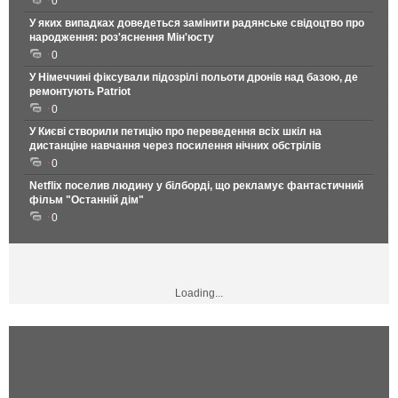
0
У яких випадках доведеться замінити радянське свідоцтво про
народження: роз'яснення Мін'юсту
0
У Німеччині фіксували підозрілі польоти дронів над базою, де
ремонтують Patriot
0
У Києві створили петицію про переведення всіх шкіл на
дистанціне навчання через посилення нічних обстрілів
0
Netflix поселив людину у білборді, що рекламує фантастичний
фільм "Останній дім"
0
Loading...