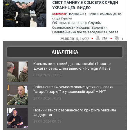
СЕЮТ ПАНИКУ В СОЦСЕТЯХ СРЕДИ
УКРАИНЦЕВ. ВИДЕО
Категорія:
Новини АТО - новини бойових дій на
сході України
Об этом сказал глава Службы
безопасности Украины Валентин
Наливайченко после заседания Совета
национальной безопасности и обороны
•
•
29.08.2014, 16:22
176
11
АНАЛІТИКА
Кремль не готовий до компромісів і прагне
досягти своїх цілей війною, - Foreign Affairs
03.08.2026 13:02
Звільнення Сирського знаменує кінець епохи
"старої гвардії" в українській армії — NYT
23.07.2026 10:32
Повний текст резонансного брифінга Михайла
Федорова
18.07.2026 09:27