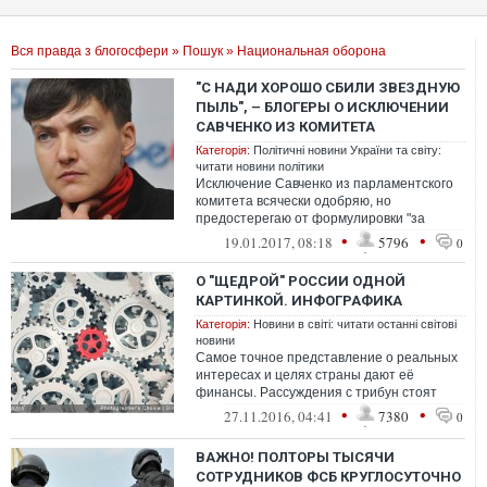
Вся правда з блогосфери
»
Пошук
» Национальная оборона
"С НАДИ ХОРОШО СБИЛИ ЗВЕЗДНУЮ
ПЫЛЬ", – БЛОГЕРЫ О ИСКЛЮЧЕНИИ
САВЧЕНКО ИЗ КОМИТЕТА
Категорія:
Політичні новини України та світу:
читати новини політики
Исключение Савченко из парламентского
комитета всячески одобряю, но
предостерегаю от формулировки "за
дурість". Это мина под весь парламент,
•
•
19.01.2017, 08:18
5796
0
схаменіть...
О "ЩЕДРОЙ" РОССИИ ОДНОЙ
КАРТИНКОЙ. ИНФОГРАФИКА
Категорія:
Новини в світі: читати останні світові
новини
Самое точное представление о реальных
интересах и целях страны дают её
финансы. Рассуждения с трибун стоят
дёшево. По-настоящему дорого и важно
•
•
27.11.2016, 04:41
7380
0
то, на...
ВАЖНО! ПОЛТОРЫ ТЫСЯЧИ
СОТРУДНИКОВ ФСБ КРУГЛОСУТОЧНО