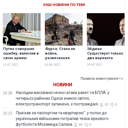
ІНШІ НОВИНИ ПО ТЕМІ
Путин совершил
Фурса: Стала ли
Эйдман:
ошибку, включив в
война,
Существует только
свою армию
развязанная
два варианта
воображаемых
Россией, тем
развития событий
11.07.2022
03.06.2022
20.05.2022
друзей, – Степова
черным лебедем
в России
для рынков,
который приведет
Правила коментування ! »
к кризису
НОВИНИ
Наслідки масованої нічної атаки ракет та БПЛА: у
10:38
чотирьох районах Одеси зникло світло,
електротранспорт зупинено, є постраждалі
12
0
Приїхав за паспортом та квартирою": у полон до
10:13
українських військових потрапив тезка зіркового
футболіста Мохамеда Салаха
69
0