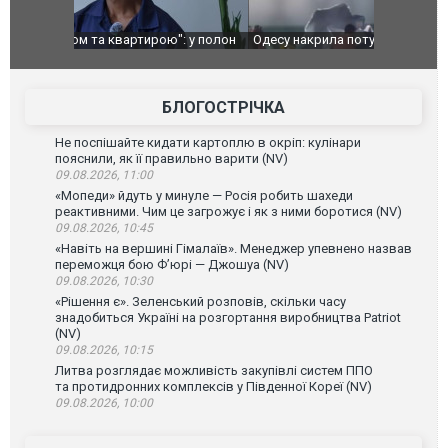
": у полон
Одесу накрила потужна злива з градом та
Вже вивели 
в тезка
ураганним вітром
позашляхов
лаха
БЛОГОСТРІЧКА
Не поспішайте кидати картоплю в окріп: кулінари
пояснили, як її правильно варити (NV)
09.08.2026, 11:00
«Мопеди» йдуть у минуле — Росія робить шахеди
реактивними. Чим це загрожує і як з ними боротися (NV)
09.08.2026, 10:45
«Навіть на вершині Гімалаїв». Менеджер упевнено назвав
переможця бою Ф’юрі — Джошуа (NV)
09.08.2026, 10:30
«Рішення є». Зеленський розповів, скільки часу
знадобиться Україні на розгортання виробництва Patriot
(NV)
09.08.2026, 10:15
Литва розглядає можливість закупівлі систем ППО
та протидронних комплексів у Південної Кореї (NV)
09.08.2026, 10:00