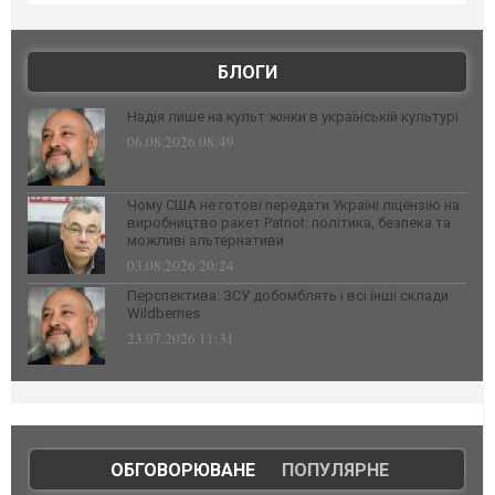
БЛОГИ
Надія лише на культ жінки в українській культурі
06.08.2026 08:49
Чому США не готові передати Україні ліцензію на
виробництво ракет Patriot: політика, безпека та
можливі альтернативи
03.08.2026 20:24
Перспектива: ЗСУ добомблять і всі інші склади
Wildberries
23.07.2026 11:31
ОБГОВОРЮВАНЕ
|
ПОПУЛЯРНЕ