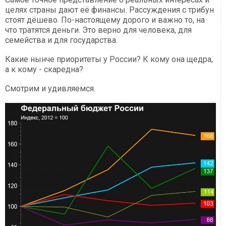
целях страны дают её финансы. Рассуждения с трибун
стоят дёшево. По-настоящему дорого и важно то, на
что тратятся деньги. Это верно для человека, для
семейства и для государства.
Какие нынче приоритеты у России? К кому она щедра,
а к кому - скаредна?
Смотрим и удивляемся.