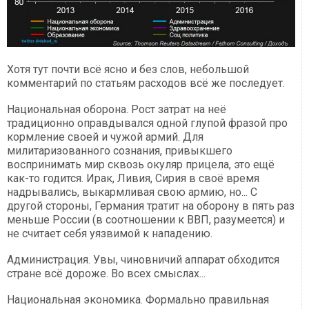
Хотя тут почти всё ясно и без слов, небольшой
комментарий по статьям расходов всё же последует.
Национальная оборона. Рост затрат на неё
традиционно оправдывался одной глупой фразой про
кормление своей и чужой армий. Для
милитаризованного сознания, привыкшего
воспринимать мир сквозь окуляр прицела, это ещё
как-то годится. Ирак, Ливия, Сирия в своё время
надрывались, выкармливая свою армию, но... С
другой стороны, Германия тратит на оборону в пять раз
меньше России (в соотношении к ВВП, разумеется) и
не считает себя уязвимой к нападению.
Администрация. Увы, чиновничий аппарат обходится
стране всё дороже. Во всех смыслах...
Национальная экономика. Формально правильная