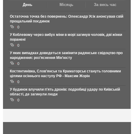
День
Місяць
За весь час
Остаточна точка без повернень: Олександр Усік анонсував свій
прощальний поєдинок
0
У Коблевому через вибух міни в морі загинув чоловік, дві жінки
поранені
0
У яких випадках доведеться замінити радянське свідоцтво про
народження: роз'яснення Мін'юсту
0
Костянтинівка, Слов'янськ та Краматорськ стануть головними
цілями осіннього наступу РФ - Максим Жорін
0
У будинок влучили п'ять дронів: подробиці удару по Київській
області, де загинули люди
0