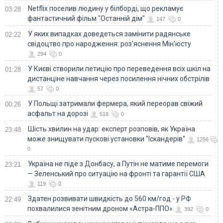
Netflix поселив людину у білборді, що рекламує
03:28
фантастичний фільм "Останній дім"
147
0
У яких випадках доведеться замінити радянське
02:22
свідоцтво про народження: роз'яснення Мін'юсту
294
0
У Києві створили петицію про переведення всіх шкіл на
01:28
дистанціне навчання через посилення нічних обстрілів
57
0
У Польщі затримали фермера, який переорав свіжий
00:26
асфальт на дорозі
518
0
Шість хвилин на удар: експерт розповів, як Україна
23:48
може знищувати пускові установки "Іскандерів"
1256
0
Україна не піде з Донбасу, а Путін не матиме перемоги
23:21
— Зеленський про ситуацію на фронті та гарантії США
119
0
Здатен розвивати швидкість до 560 км/год - у РФ
22:49
похвалилися зенітним дроном «Астра-ППО»
392
0