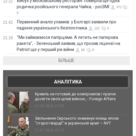
Вибух у московському ресторані: померла ще одна
22:22
родичка російського генерала Чайка, - росЗМІ
371
0
Первинний аналіз уламків: у Болгарії заявили про
21:42
падіння українського безпілотника
122
0
"Ми займаємося папірцями. А летить не паперова
21:18
ракета", - Зеленський заявив, що просив ліцензії на
Patriot ще у перший рік війни
69
0
БІЛЬШЕ
АНАЛІТИКА
Кремль не готовий до компромісів і прагне
досягти своїх цілей війною, - Foreign Affairs
03.08.2026 13:02
Звільнення Сирського знаменує кінець епохи
"старої гвардії" в українській армії — NYT
23.07.2026 10:32