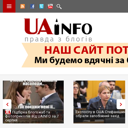
Експослу в США Стефанішиній
Підбірка блогожаб та
обрали запобіжний захід
фотоприколів від UAINFO за 7
серпня