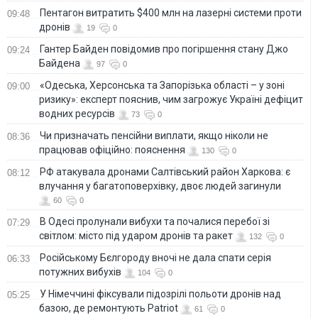
Пентагон витратить $400 млн на лазерні системи проти
09:48
дронів
19
0
Гантер Байден повідомив про погіршення стану Джо
09:24
Байдена
97
0
«Одеська, Херсонська та Запорізька області – у зоні
09:00
ризику»: експерт пояснив, чим загрожує Україні дефіцит
водних ресурсів
73
0
Чи призначать пенсійни виплати, якщо ніколи не
08:36
працював офіційно: пояснення
130
0
РФ атакувала дронами Салтівський район Харкова: є
08:12
влучання у багатоповерхівку, двоє людей загинули
60
0
В Одесі пролунали вибухи та почалися перебої зі
07:29
світлом: місто під ударом дронів та ракет
132
0
Російському Бєлгороду вночі не дала спати серія
06:33
потужних вибухів
104
0
У Німеччині фіксували підозрілі польоти дронів над
05:25
базою, де ремонтують Patriot
61
0