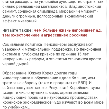
статья расходов, не увлекайся руководство страны так
сильно реализацией мегапроектов. Владивостокский
саммит, сочинская олимпиада, мировой чемпионат -
деньги огромные, долгосрочный экономический
эффект мизерный.
Читайте также:
Чем больше жизнь напоминает ад,
тем ожесточеннее и агрессивнее россияне
Социальная политика. Пенсионеры заслуживают
уважения и материальной поддержки. Но пенсионная
система в глубоком кризисе по причине 15 лет
непрерывных реформ, и эта статья становится просто
чёрной дырой.
Образование. Южная Корея долгие годы
инвестировала в образование вдвое больше, чем
тратила на оборону (тоже в процентах от ВВП). И
сейчас поступает так же. Результат? Корейские вузы
входят в число лучших в мире, страна занимает
лидирующие позиции в наукоёмких производствах,
корейское экономическое чудо изучают во всём мире
по учебникам...