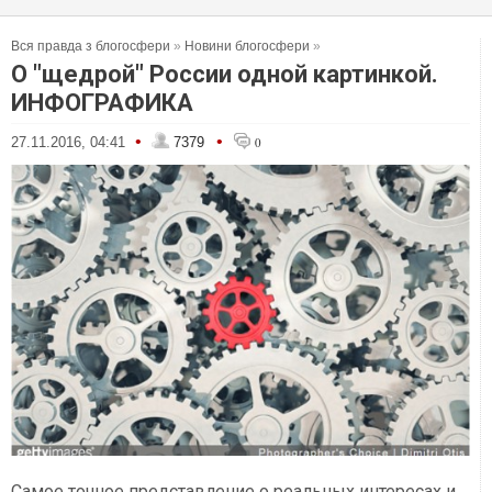
Вся правда з блогосфери
»
Новини блогосфери
»
О "щедрой" России одной картинкой.
ИНФОГРАФИКА
•
•
27.11.2016, 04:41
7379
0
Самое точное представление о реальных интересах и