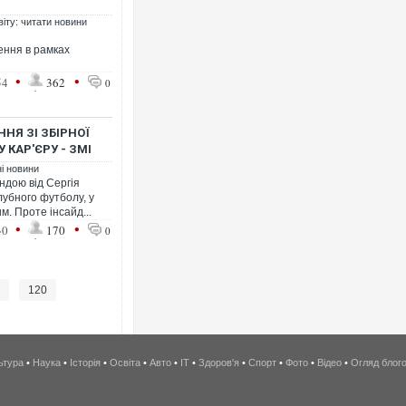
віту: читати новини
ення в рамках
•
•
54
362
0
ННЯ ЗІ ЗБІРНОЇ
 КАР'ЄРУ - ЗМІ
ні новини
ндою від Сергія
лубного футболу, у
м. Проте інсайд...
•
•
30
170
0
.
120
ьтура
•
Наука
•
Історія
•
Освіта
•
Авто
•
IT
•
Здоров'я
•
Спорт
•
Фото
•
Відео
•
Огляд блог