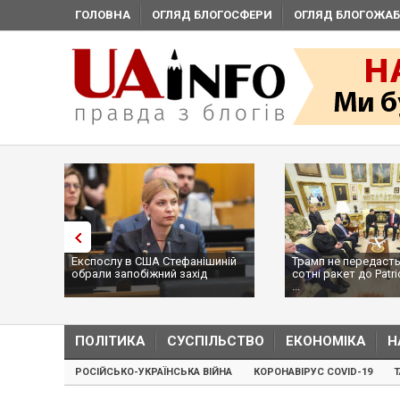
ГОЛОВНА
ОГЛЯД БЛОГОСФЕРИ
ОГЛЯД БЛОГОЖАБ
Експослу в США Стефанішиній
Трамп не передасть
обрали запобіжний захід
сотні ракет до Patri
...
ПОЛІТИКА
СУСПІЛЬСТВО
ЕКОНОМІКА
Н
РОСІЙСЬКО-УКРАЇНСЬКА ВІЙНА
КОРОНАВІРУС COVID-19