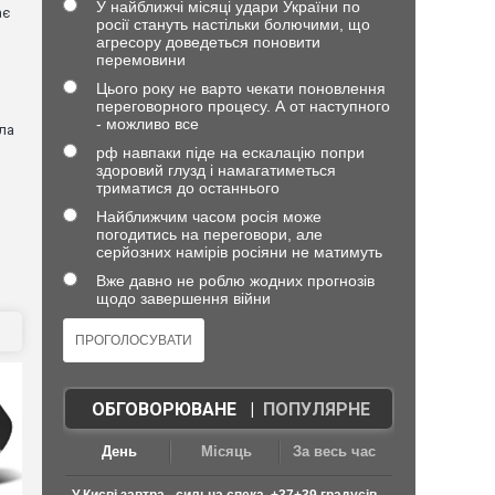
У найближчі місяці удари України по
ає
росії стануть настільки болючими, що
агресору доведеться поновити
перемовини
Цього року не варто чекати поновлення
переговорного процесу. А от наступного
- можливо все
ла
рф навпаки піде на ескалацію попри
здоровий глузд і намагатиметься
триматися до останнього
Найближчим часом росія може
погодитись на переговори, але
)
серйозних намірів росіяни не матимуть
Вже давно не роблю жодних прогнозів
щодо завершення війни
ОБГОВОРЮВАНЕ
|
ПОПУЛЯРНЕ
День
Місяць
За весь час