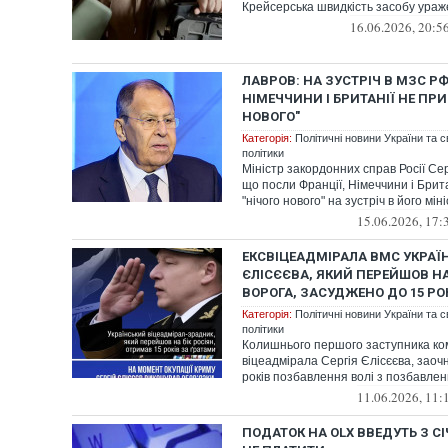
Крейсерська швидкість засобу ураж
16.06.2026, 20:5
ЛАВРОВ: НА ЗУСТРІЧ В МЗС Р
НІМЕЧЧИНИ І БРИТАНІЇ НЕ ПР
НОВОГО"
Категорія:
Політичні новини України та с
політики
Міністр закордонних справ Росії Се
що посли Франції, Німеччини і Брит
"нічого нового" на зустріч в його міні
15.06.2026, 17:
ЕКСВІЦЕАДМІРАЛА ВМС УКРАЇН
ЄЛІСЄЄВА, ЯКИЙ ПЕРЕЙШОВ НА
ВОРОГА, ЗАСУДЖЕНО ДО 15 РО
Категорія:
Політичні новини України та с
політики
Колишнього першого заступника к
віцеадмірала Сергія Єлісєєва, заоч
років позбавлення волі з позбавленн
11.06.2026, 11:
ПОДАТОК НА OLX ВВЕДУТЬ З С