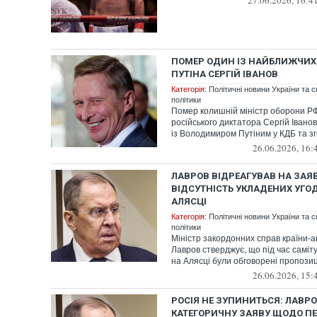
27.06.2026, 16:4
ПОМЕР ОДИН ІЗ НАЙБЛИЖЧИХ
ПУТІНА СЕРГІЙ ІВАНОВ
Категорія:
Політичні новини України та с
політики
Помер колишній міністр оборони РФ
російського диктатора Сергій Івано
із Володимиром Путіним у КДБ та зг
26.06.2026, 16:
ЛАВРОВ ВІДРЕАГУВАВ НА ЗАЯВ
ВІДСУТНІСТЬ УКЛАДЕНИХ УГОД
АЛЯСЦІ
Категорія:
Політичні новини України та с
політики
Міністр закордонних справ країни-аг
Лавров стверджує, що під час самі
на Алясці були обговорені пропозиц
26.06.2026, 15:
РОСІЯ НЕ ЗУПИНИТЬСЯ: ЛАВР
КАТЕГОРИЧНУ ЗАЯВУ ЩОДО ПЕ