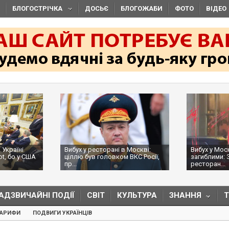
БЛОГОСТРІЧКА
ДОСЬЄ
БЛОГОЖАБИ
ФОТО
ВІДЕО
 Україні
Вибух у ресторані в Москві:
Вибух у Мос
ot, бо у США
ціллю був головком ВКС Росії,
загиблими: 
пр...
ресторан...
АДЗВИЧАЙНІ ПОДІЇ
СВІТ
КУЛЬТУРА
ЗНАННЯ
ТАРИФИ
ПОДВИГИ УКРАЇНЦІВ