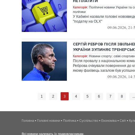
НЕ ПЛАТИТИ
Категорія:
Політичні новини України та с
політики
У Кабміні назвали головні нововвед
"податку на OLX"
09.06.2026, 21:
СЕРГІЙ РЕБРОВ ПІСЛЯ ЗВІЛЬНЕ
УКРАЇНИ ЗУПИНЯЄ ТРЕНЕРСЬКУ
Категорія:
Новини спорту: свіжі спортив
Після провалу з національною кома
Реброва очікували повернення до к
якому фахівець загалом був успішни
09.06.2026, 14:
3
1
2
4
5
6
7
8
..
Головна
•
Головні новини
•
Політика
•
Суспільство
•
Економіка
•
Світ
•
Кул
Всі новини належать їх правовласникам.