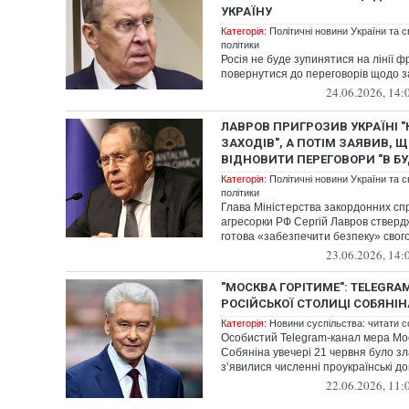
УКРАЇНУ
Категорія:
Політичні новини України та с
політики
Росія не буде зупинятися на лінії ф
повернутися до переговорів щодо з
24.06.2026, 14:
ЛАВРОВ ПРИГРОЗИВ УКРАЇНІ 
ЗАХОДІВ", А ПОТІМ ЗАЯВИВ, Щ
ВІДНОВИТИ ПЕРЕГОВОРИ "В БУ
Категорія:
Політичні новини України та с
політики
Глава Міністерства закордонних спр
агресорки РФ Сергій Лавров стверд
готова «забезпечити безпеку» свого
23.06.2026, 14:
"МОСКВА ГОРІТИМЕ": TELEGRA
РОСІЙСЬКОЇ СТОЛИЦІ СОБЯНІ
Категорія:
Новини суспільства: читати с
Особистий Telegram-канал мера Мо
Собяніна увечері 21 червня було зл
з’явилися численні проукраїнські до
22.06.2026, 11: