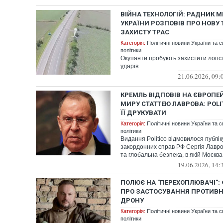
ВІЙНА ТЕХНОЛОГІЙ: РАДНИК М
УКРАЇНИ РОЗПОВІВ ПРО НОВУ 
ЗАХИСТУ ТРАС
Категорія:
Політичні новини України та с
політики
Окупанти пробують захистити логіст
ударів
21.06.2026, 09:
КРЕМЛЬ ВІДПОВІВ НА ЄВРОПЕ
МИРУ СТАТТЕЮ ЛАВРОВА: POL
ЇЇ ДРУКУВАТИ
Категорія:
Політичні новини України та с
політики
Видання Politico відмовилося публік
закордонних справ РФ Сергія Лавро
та глобальна безпека, в якій Москва в
19.06.2026, 14:
ПОЛЮЄ НА "ПЕРЕХОПЛЮВАЧІ":
ПРО ЗАСТОСУВАННЯ ПРОТИВ
ДРОНУ
Категорія:
Політичні новини України та с
політики