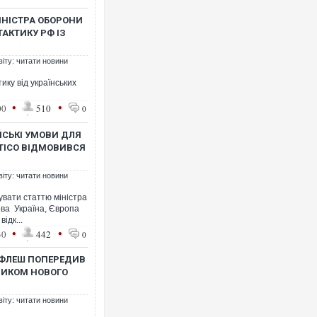
ІНІСТРА ОБОРОНИ
ТАКТИКУ РФ ІЗ
віту: читати новини
ику від українських
Росія атакувала Суми КАБа
торговельний центр, будинк
•
•
00
510
0
ФОТО
ЙСЬКІ УМОВИ ДЛЯ
ITICO ВІДМОВИВСЯ
віту: читати новини
увати статтю міністра
ва Україна, Європа
ідк...
•
•
30
442
0
 ФЛЕШ ПОПЕРЕДИВ
НИКОМ НОВОГО
Топпосадовцю Повітряних 
підозру
віту: читати новини