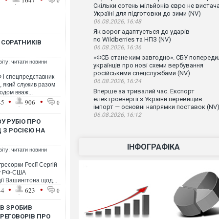
1
1647
0
Скільки сотень мільйонів євро не вистач
Україні для підготовки до зими (NV)
06.08.2026, 16:48
Як ворог адаптується до ударів
по Wildberries та НПЗ (NV)
 СОРАТНИКІВ
06.08.2026, 16:36
«ФСБ стане ким завгодно». СБУ попереди
віту: читати новини
українців про нові схеми вербування
російськими спецслужбами (NV)
 і спецпредставник
06.08.2026, 16:24
в, який служив разом
Вперше за тривалий час. Експорт
одом вваж...
електроенергії з України перевищив
•
•
45
906
0
імпорт — основні напрямки поставок (NV
06.08.2026, 16:12
У РУБІО ПРО
 З РОСІЄЮ НА
ІНФОГРАФІКА
віту: читати новини
ресорки Росії Сергій
ту РФ-США
ії Вашингтона щод...
•
•
44
623
0
ОВ ЗРОБИВ
РЕГОВОРІВ ПРО