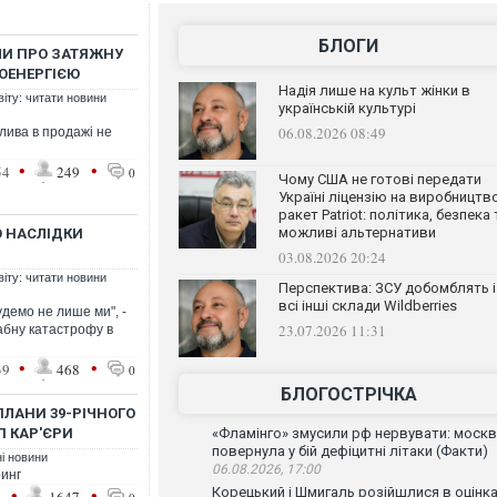
БЛОГИ
ЛИ ПРО ЗАТЯЖНУ
РОЕНЕРГІЄЮ
Надія лише на культ жінки в
віту: читати новини
українській культурі
06.08.2026 08:49
лива в продажі не
•
•
54
249
0
Чому США не готові передати
Україні ліцензію на виробництв
ракет Patriot: політика, безпека 
можливі альтернативи
О НАСЛІДКИ
03.08.2026 20:24
віту: читати новини
Перспектива: ЗСУ добомблять і
всі інші склади Wildberries
удемо не лише ми", -
23.07.2026 11:31
бну катастрофу в
•
•
39
468
0
БЛОГОСТРІЧКА
ПЛАНИ 39-РІЧНОГО
П КАР'ЄРИ
«Фламінго» змусили рф нервувати: моск
повернула у бій дефіцитні літаки (Факти)
ні новини
06.08.2026, 17:00
ринг
•
•
Корецький і Шмигаль розійшлися в оцінка