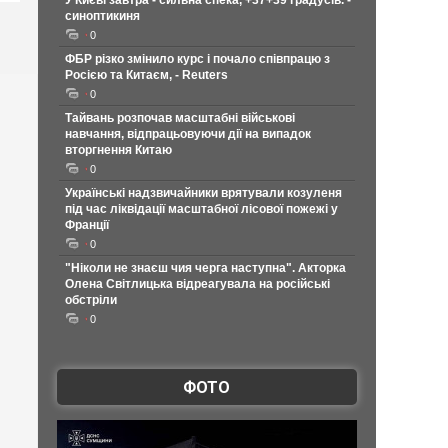
У Києві завтра - сильна спека, +37+39 градусів. -
синоптикиня
0
ФБР різко змінило курс і почало співпрацю з
Росією та Китаєм, - Reuters
0
Тайвань розпочав масштабні військові
навчання, відпрацьовуючи дії на випадок
вторгнення Китаю
0
Українські надзвичайники врятували козуленя
під час ліквідації масштабної лісової пожежі у
Франції
0
"Ніколи не знаєш чия черга наступна". Акторка
Олена Світлицька відреагувала на російські
обстріли
0
ФОТО