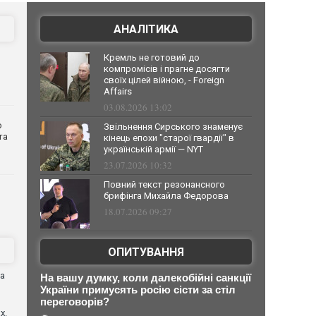
АНАЛІТИКА
Кремль не готовий до
компромісів і прагне досягти
своїх цілей війною, - Foreign
Affairs
03.08.2026 13:02
о
Звільнення Сирського знаменує
та
кінець епохи "старої гвардії" в
українській армії — NYT
23.07.2026 10:32
Повний текст резонансного
брифінга Михайла Федорова
18.07.2026 09:27
ОПИТУВАННЯ
ва
На вашу думку, коли далекобійні санкції
України примусять росію сісти за стіл
переговорів?
х.