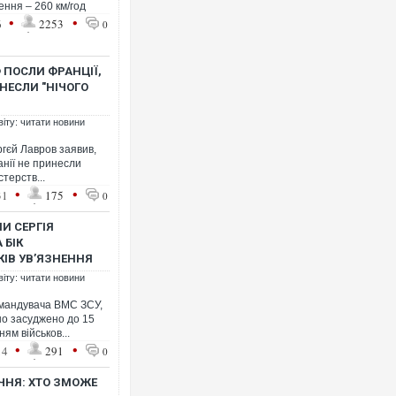
ення – 260 км/год
•
•
6
2253
0
Ф ПОСЛИ ФРАНЦІЇ,
ИНЕСЛИ "НІЧОГО
віту: читати новини
ргєй Лавров заявив,
анії не принесли
стерств...
•
•
31
175
0
И СЕРГІЯ
 БІК
КІВ УВ’ЯЗНЕННЯ
віту: читати новини
омандувача ВМС ЗСУ,
но засуджено до 15
ям військов...
•
•
14
291
0
ІЧНЯ: ХТО ЗМОЖЕ