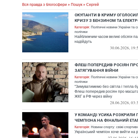
Вся правда з блогосфери
»
Пошук
» Сергей
ОКУПАНТИ В КРИМУ ОГОЛОСИ
КРИЗУ З БЕНЗИНОМ ТА ЕЛЕКТ
Категорія:
Політичні новини України та с
політики
Найближчим часом великі обсяги па
надійдуть
30.06.2026, 19:
ФЛЕШ ПОПЕРЕДИВ РОСІЯН ПР
ЗАТЯГУВАННЯ ВІЙНИ
Категорія:
Політичні новини України та с
політики
"Зимуватимемо без світла і тепла б
Флеш попередив росіян про масшта
ЖКГ в РФ через війну
28.06.2026, 03:
У КОМАНДІ УСИКА РОЗКРИЛИ 
ЧЕМПІОНА НА ФІНАЛЬНИЙ ЕТА
Категорія:
Новини спорту: свіжі спортив
Український чемпіон хоче вийти на 