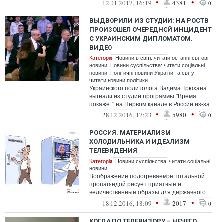
•
•
12.01.2017, 16:19
4381
0
ВЫДВОРИЛИ ИЗ СТУДИИ: НА РОСТВ
ПРОИЗОШЕЛ ОЧЕРЕДНОЙ ИНЦИДЕНТ
С УКРАИНСКИМ ДИПЛОМАТОМ.
ВИДЕО
Категорія:
Новини в світі: читати останні світові
новини
,
Новини суспільства: читати соціальні
новини
,
Політичні новини України та світу:
читати новини політики
Украинского политолога Вадима Трюхана
выгнали из студии программы "Время
покажет" на Первом канале в России из-за
того, что тот не встал, чтобы почтит...
•
•
28.12.2016, 17:23
5980
0
РОССИЯ. МАТЕРИАЛИЗМ
ХОЛОДИЛЬНИКА И ИДЕАЛИЗМ
ТЕЛЕВИДЕНИЯ
Категорія:
Новини суспільства: читати соціальні
новини
Воображение подогреваемое тотальной
пропагандой рисует приятные и
величественные образы для державного
ума и сердца. Но если перейти от этой
•
•
18.12.2016, 18:09
2017
0
надстройк...
КОГДА ПО ТЕЛЕВИЗОРУ – НЕЧЕГО