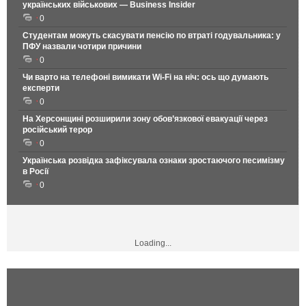
українських військових — Business Insider
0
Студентам можуть скасувати пенсію по втраті годувальника: у
ПФУ назвали чотири причини
0
Чи варто на телефонi вимикати Wi-Fi на ніч: ось що думають
експерти
0
На Херсонщині розширили зону обов’язкової евакуації через
російський терор
0
Українська розвідка зафіксувала ознаки зростаючого песимізму
в Росії
0
Loading...