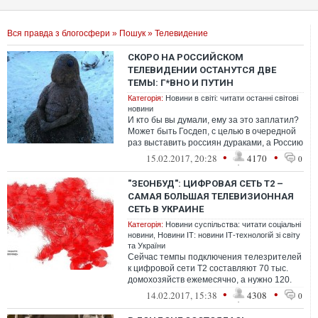
Вся правда з блогосфери
»
Пошук
» Телевидение
СКОРО НА РОССИЙСКОМ
ТЕЛЕВИДЕНИИ ОСТАНУТСЯ ДВЕ
ТЕМЫ: Г*ВНО И ПУТИН
Категорія:
Новини в світі: читати останні світові
новини
И кто бы вы думали, ему за это заплатил?
Может быть Госдеп, с целью в очередной
раз выставить россиян дураками, а Россию
страной, в которой кроме скул...
•
•
15.02.2017, 20:28
4170
0
"ЗЕОНБУД": ЦИФРОВАЯ СЕТЬ Т2 –
САМАЯ БОЛЬШАЯ ТЕЛЕВИЗИОННАЯ
СЕТЬ В УКРАИНЕ
Категорія:
Новини суспільства: читати соціальні
новини
,
Новини ІТ: новини ІТ-технологій зі світу
та України
Сейчас темпы подключения телезрителей
к цифровой сети Т2 составляют 70 тыс.
домохозяйств ежемесячно, а нужно 120.
Необходимо активное участие телекана...
•
•
14.02.2017, 15:38
4308
0