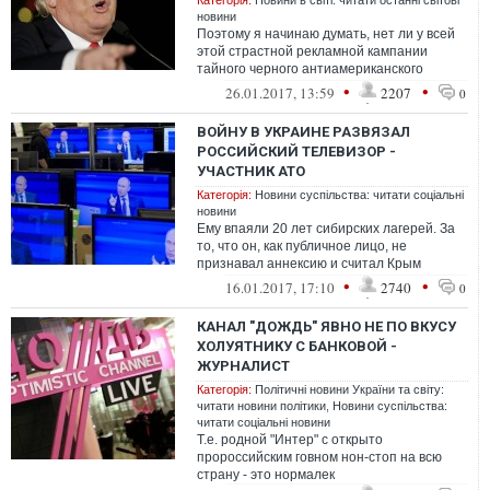
Категорія:
Новини в світі: читати останні світові
новини
Поэтому я начинаю думать, нет ли у всей
этой страстной рекламной кампании
тайного черного антиамериканского
замысла. Например, утопить США в наших
•
•
26.01.2017, 13:59
2207
0
беж...
ВОЙНУ В УКРАИНЕ РАЗВЯЗАЛ
РОССИЙСКИЙ ТЕЛЕВИЗОР -
УЧАСТНИК АТО
Категорія:
Новини суспільства: читати соціальні
новини
Ему впаяли 20 лет сибирских лагерей. За
то, что он, как публичное лицо, не
признавал аннексию и считал Крым
украинским. Сенцов придерживался
•
•
16.01.2017, 17:10
2740
0
украинско...
КАНАЛ "ДОЖДЬ" ЯВНО НЕ ПО ВКУСУ
ХОЛУЯТНИКУ С БАНКОВОЙ -
ЖУРНАЛИСТ
Категорія:
Політичні новини України та світу:
читати новини політики
,
Новини суспільства:
читати соціальні новини
Т.е. родной "Интер" с открыто
пророссийским говном нон-стоп на всю
страну - это нормалек