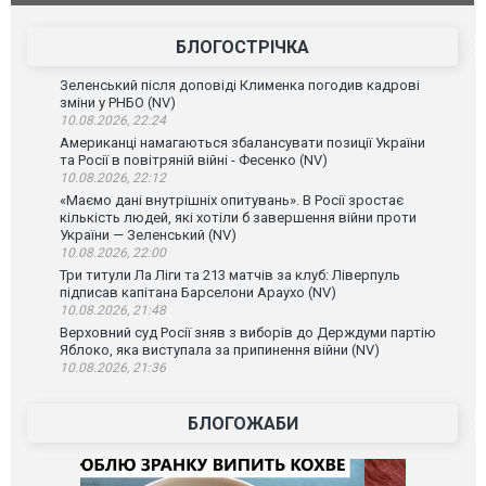
високоварті
БЛОГОСТРІЧКА
Зеленський після доповіді Клименка погодив кадрові
зміни у РНБО (NV)
10.08.2026, 22:24
Американці намагаються збалансувати позиції України
та Росії в повітряній війні - Фесенко (NV)
10.08.2026, 22:12
«Маємо дані внутрішніх опитувань». В Росії зростає
кількість людей, які хотіли б завершення війни проти
України — Зеленський (NV)
10.08.2026, 22:00
Три титули Ла Ліги та 213 матчів за клуб: Ліверпуль
підписав капітана Барселони Араухо (NV)
10.08.2026, 21:48
Верховний суд Росії зняв з виборів до Держдуми партію
Яблоко, яка виступала за припинення війни (NV)
10.08.2026, 21:36
БЛОГОЖАБИ