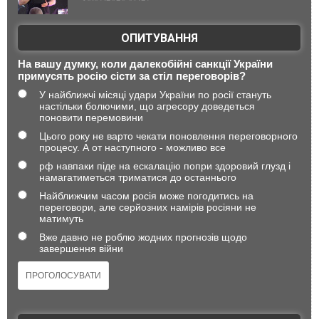
ОПИТУВАННЯ
На вашу думку, коли далекобійні санкції України
примусять росію сісти за стіл переговорів?
У найближчі місяці удари України по росії стануть
настільки болючими, що агресору доведеться
поновити перемовини
Цього року не варто чекати поновлення переговорного
процесу. А от наступного - можливо все
рф навпаки піде на ескалацію попри здоровий глузд і
намагатиметься триматися до останнього
Найближчим часом росія може погодитись на
переговори, але серйозних намірів росіяни не
матимуть
Вже давно не роблю жодних прогнозів щодо
завершення війни