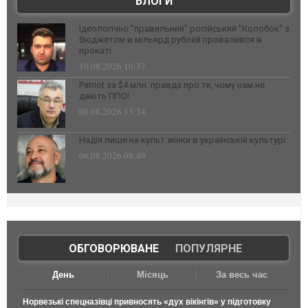
БЛОГИ
Ідеологічно "правильний" російський "Колобок" з
бюджетом в мільярд рублєй провалився в
прокаті
10.08.2026 10:37
Patriot за $4 млн: правда про те, чому нам не
дають ППО!
08.08.2026 13:34
Надія лише на культ жінки в українській культурі
06.08.2026 08:49
ОБГОВОРЮВАНЕ
|
ПОПУЛЯРНЕ
День
Місяць
За весь час
Норвезькі спецназівці привносять «дух вікінгів» у підготовку