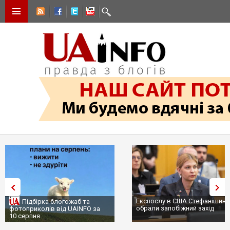
Експослу в США Стефанішині
Підбірка блогожаб та
обрали запобіжний захід
фотоприколів від UAINFO за
10 серпня