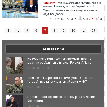
Категорія:
Новини суспільства: читати соціальні
новини
,
Новини культури в Україні та світі
Одни из самых запоминающихся ляпов
ждут вас далее.
•
•
29.11.2016, 15:04
5783
0
7
1
...
5
6
8
9
10
...
27
АНАЛІТИКА
Кремль не готовий до компромісів і прагне
досягти своїх цілей війною, - Foreign Affairs
03.08.2026 13:02
Звільнення Сирського знаменує кінець епохи
"старої гвардії" в українській армії — NYT
23.07.2026 10:32
Повний текст резонансного брифінга Михайла
Федорова
18.07.2026 09:27