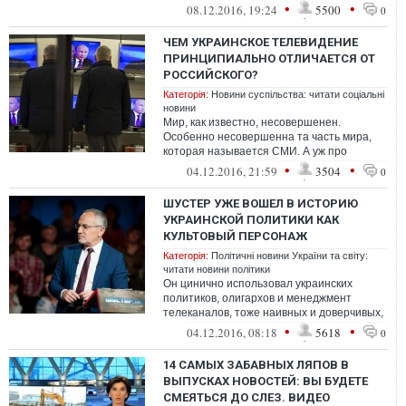
•
•
08.12.2016, 19:24
5500
0
ЧЕМ УКРАИНСКОЕ ТЕЛЕВИДЕНИЕ
ПРИНЦИПИАЛЬНО ОТЛИЧАЕТСЯ ОТ
РОССИЙСКОГО?
Категорія:
Новини суспільства: читати соціальні
новини
Мир, как известно, несовершенен.
Особенно несовершенна та часть мира,
которая называется СМИ. А уж про
телевидение вообще неловко говорить в
•
•
04.12.2016, 21:59
3504
0
плане сов...
ШУСТЕР УЖЕ ВОШЕЛ В ИСТОРИЮ
УКРАИНСКОЙ ПОЛИТИКИ КАК
КУЛЬТОВЫЙ ПЕРСОНАЖ
Категорія:
Політичні новини України та світу:
читати новини політики
Он цинично использовал украинских
политиков, олигархов и менеджмент
телеканалов, тоже наивных и доверчивых,
чтобы увеличивать и удерживать статус
•
•
04.12.2016, 08:18
5618
0
свое...
14 САМЫХ ЗАБАВНЫХ ЛЯПОВ В
ВЫПУСКАХ НОВОСТЕЙ: ВЫ БУДЕТЕ
СМЕЯТЬСЯ ДО СЛЕЗ. ВИДЕО