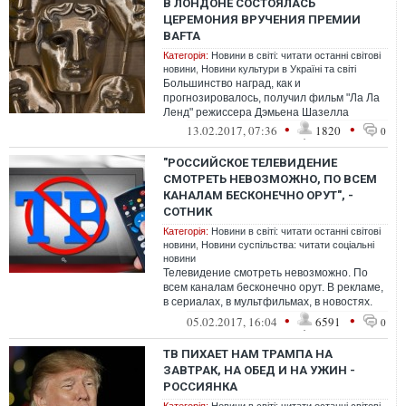
В ЛОНДОНЕ СОСТОЯЛАСЬ
ЦЕРЕМОНИЯ ВРУЧЕНИЯ ПРЕМИИ
BAFTA
Категорія:
Новини в світі: читати останні світові
новини
,
Новини культури в Україні та світі
Большинство наград, как и
прогнозировалось, получил фильм "Ла Ла
Ленд" режиссера Дэмьена Шазелла
•
•
13.02.2017, 07:36
1820
0
"РОССИЙСКОЕ ТЕЛЕВИДЕНИЕ
СМОТРЕТЬ НЕВОЗМОЖНО, ПО ВСЕМ
КАНАЛАМ БЕСКОНЕЧНО ОРУТ", -
СОТНИК
Категорія:
Новини в світі: читати останні світові
новини
,
Новини суспільства: читати соціальні
новини
Телевидение смотреть невозможно. По
всем каналам бесконечно орут. В рекламе,
в сериалах, в мультфильмах, в новостях.
Особенно надрываются в новостных ...
•
•
05.02.2017, 16:04
6591
0
ТВ ПИХАЕТ НАМ ТРАМПА НА
ЗАВТРАК, НА ОБЕД И НА УЖИН -
РОССИЯНКА