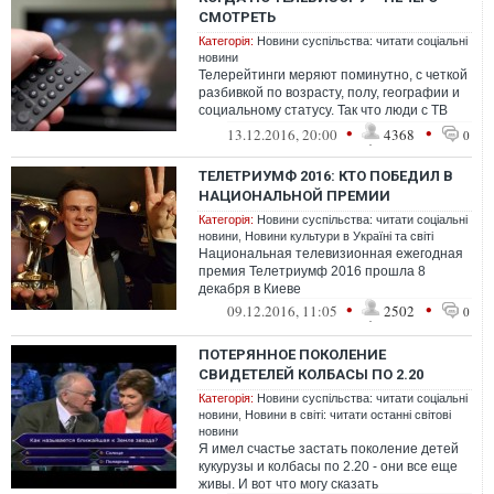
СМОТРЕТЬ
Категорія:
Новини суспільства: читати соціальні
новини
Телерейтинги меряют поминутно, с четкой
разбивкой по возрасту, полу, географии и
социальному статусу. Так что люди с ТВ
точно знают, кто и в какой мом...
•
•
13.12.2016, 20:00
4368
0
ТЕЛЕТРИУМФ 2016: КТО ПОБЕДИЛ В
НАЦИОНАЛЬНОЙ ПРЕМИИ
Категорія:
Новини суспільства: читати соціальні
новини
,
Новини культури в Україні та світі
Национальная телевизионная ежегодная
премия Телетриумф 2016 прошла 8
декабря в Киеве
•
•
09.12.2016, 11:05
2502
0
ПОТЕРЯННОЕ ПОКОЛЕНИЕ
СВИДЕТЕЛЕЙ КОЛБАСЫ ПО 2.20
Категорія:
Новини суспільства: читати соціальні
новини
,
Новини в світі: читати останні світові
новини
Я имел счастье застать поколение детей
кукурузы и колбасы по 2.20 - они все еще
живы. И вот что могу сказать