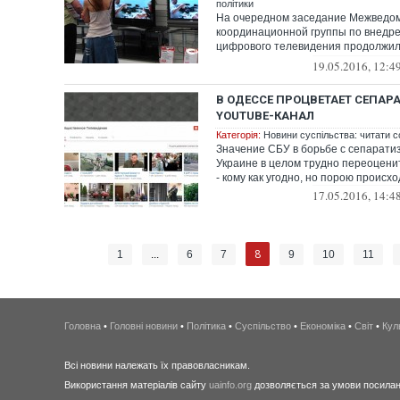
політики
На очередном заседание Межведо
координационной группы по внедре
цифрового телевидения продолжил
проекта «План меро...
19.05.2016, 12:4
В ОДЕССЕ ПРОЦВЕТАЕТ СЕПАР
YOUTUBE-КАНАЛ
Категорія:
Новини суспільства: читати с
Значение СБУ в борьбе с сепарати
Украине в целом трудно переоценит
- кому как угодно, но порою происход
17.05.2016, 14:4
8
1
...
6
7
9
10
11
Головна
•
Головні новини
•
Політика
•
Суспільство
•
Економіка
•
Світ
•
Кул
Всі новини належать їх правовласникам.
Використання матеріалів сайту
uainfo.org
дозволяється за умови посиланн