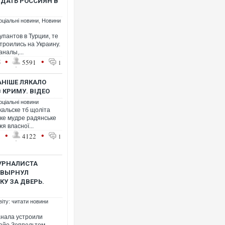
ДАТЬ РОССИЯН В
оціальні новини
,
Новини
упантов в Турции, те
троились на Украину.
аналы,...
•
•
5
5591
1
Росія атакувала Суми КА
торговельний центр, будин
ФОТО
АНІШЕ ЛЯКАЛО
 КРИМУ. ВІДЕО
оціальні новини
скальске тб щоліта
яке мудре радянське
я власної...
•
•
1
4122
1
ЖУРНАЛИСТА
ШВЫРНУЛ
У ЗА ДВЕРЬ.
Топпосадовцю Повітряних
віту: читати новини
підозру
анала устроили