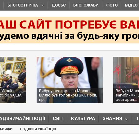
БЛОГОСТРІЧКА
ДОСЬЄ
БЛОГОЖАБИ
ФОТО
ВІДЕО
 Україні
Вибух у ресторані в Москві:
Вибух у Мос
ot, бо у США
ціллю був головком ВКС Росії,
загиблими: 
пр...
ресторан...
АДЗВИЧАЙНІ ПОДІЇ
СВІТ
КУЛЬТУРА
ЗНАННЯ
ТАРИФИ
ПОДВИГИ УКРАЇНЦІВ