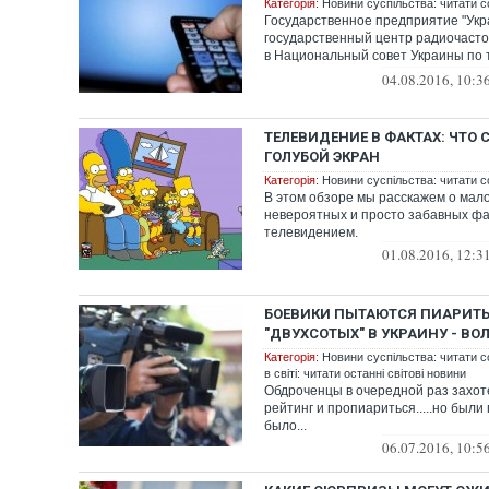
Категорія:
Новини суспільства: читати с
Государственное предприятие "Укр
государственный центр радиочасто
в Национальный совет Украины по
радиовещани...
04.08.2016, 10:3
ТЕЛЕВИДЕНИЕ В ФАКТАХ: ЧТО 
ГОЛУБОЙ ЭКРАН
Категорія:
Новини суспільства: читати с
В этом обзоре мы расскажем о мал
невероятных и просто забавных фа
телевидением.
01.08.2016, 12:3
БОЕВИКИ ПЫТАЮТСЯ ПИАРИТЬ
"ДВУХСОТЫХ" В УКРАИНУ - ВО
Категорія:
Новини суспільства: читати с
в світі: читати останні світові новини
Обдроченцы в очередной раз захот
рейтинг и пропиариться.....но были
было...
06.07.2016, 10:5