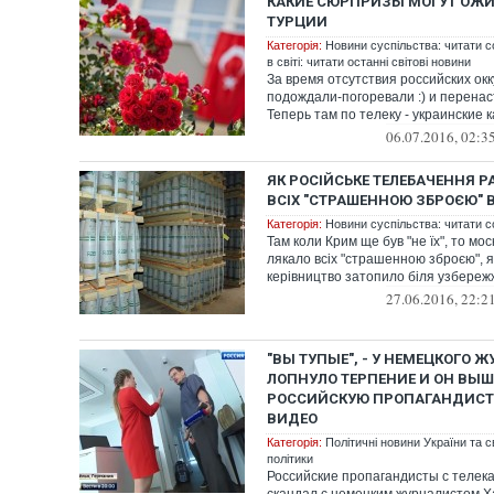
КАКИЕ СЮРПРИЗЫ МОГУТ ОЖИ
ТУРЦИИ
Категорія:
Новини суспільства: читати с
в світі: читати останні світові новини
За время отсутствия российских окк
подождали-погоревали :) и перенас
Теперь там по телеку - украинские к
06.07.2016, 02:3
ЯК РОСІЙСЬКЕ ТЕЛЕБАЧЕННЯ Р
ВСІХ "СТРАШЕННОЮ ЗБРОЄЮ" В
Категорія:
Новини суспільства: читати с
Там коли Крим ще був "не їх", то мо
лякало всіх "страшенною зброєю", 
керівництво затопило біля узбережж
27.06.2016, 22:2
"ВЫ ТУПЫЕ", - У НЕМЕЦКОГО 
ЛОПНУЛО ТЕРПЕНИЕ И ОН ВЫ
РОССИЙСКУЮ ПРОПАГАНДИСТК
ВИДЕО
Категорія:
Політичні новини України та с
політики
Российские пропагандисты с телек