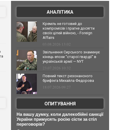
АНАЛІТИКА
Кремль не готовий до
компромісів і прагне досягти
своїх цілей війною, - Foreign
Affairs
03.08.2026 13:02
о
Звільнення Сирського знаменує
та
кінець епохи "старої гвардії" в
українській армії — NYT
23.07.2026 10:32
Повний текст резонансного
брифінга Михайла Федорова
18.07.2026 09:27
ОПИТУВАННЯ
На вашу думку, коли далекобійні санкції
України примусять росію сісти за стіл
переговорів?