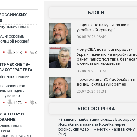
БЛОГИ
 РОССИЙСКИХ
Д
Надія лише на культ жінки в
віту: читати новини
українській культурі
06.08.2026 08:49
нушки хоровым
большой Россией
Чому США не готові передати
•
•
7
8048
0
Україні ліцензію на виробництв
ракет Patriot: політика, безпека 
можливі альтернативи
ИТИЧЕСКИЕ ТВ-
СИХОТЕРАПЕВТА
03.08.2026 20:24
віту: читати новини
Перспектива: ЗСУ добомблять і
всі інші склади Wildberries
 на украинском
23.07.2026 11:31
изм методик и
и шуточного
•
•
7
4972
0
БЛОГОСТРІЧКА
IA TODAY В
ОВАНИЕ
«Знищено найбільший склад у Броварах».
Яких збитків зазнала Rozetka через
 світові новини
російський удар — Чечоткін назвав суму
 начал
(NV)
ского телеканала