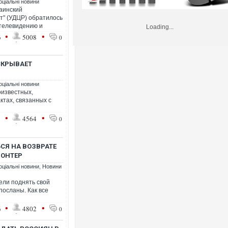
оціальні новини
аинский
т" (УДЦР) обратилось
 телевидению и
Loading...
•
•
6
5008
0
СКРЫВАЕТ
оціальні новини
оизвестных,
ктах, связанных с
•
•
1
4564
0
СЯ НА ВОЗВРАТЕ
ЛОНТЕР
оціальні новини
,
Новини
ели поднять свой
 посланы. Как все
•
•
6
4802
0