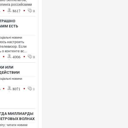
айо Зеппельтом,
опинга российскими
•
•
4
8617
0
СТРАШНО
АММ ЕСТЬ
оціальні новини
алось настроить
телевизор. Если
 о контенте вс...
•
•
1
4006
0
КИ ИЛИ
 ДЕЙСТВИИ
оціальні новини
•
•
6
8071
1
ОГДА МИЛЛИАРДЫ
МЕТРОВЫХ ВОЛНАХ
віту: читати новини