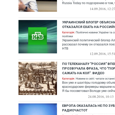
Russia Today по подозрению в том,
ложную информ...
14.09.2016, 12:2
УКРАИНСКИЙ БЛОГЕР ОБЪЯСН
ОТКАЗАЛСЯ ЕХАТЬ НА РОССИЙ
Категорія:
Політичні новини України та с
політики
Украинский политический блогер А
рассказал почему он отказался пое
НТВ
12.09.2016, 15:5
ПО ТЕЛЕКАНАЛУ "РОССИЯ" ВП
ПРОЗВУЧАЛА ФРАЗА, ЧТО "ПО
САЖАТЬ НА КОЛ". ВИДЕО
Категорія:
Новини в світі: читати останні
Вон уже и шахтёры голодовку объяв
краснодарские фермеры маршем на
Я бы посоветовал Володе уже сейч
ректальн...
24.08.2016, 10:13
ЕВРОПА ОКАЗАЛАСЬ НЕ ПО ЗУ
РАДИОЧАСТОТ