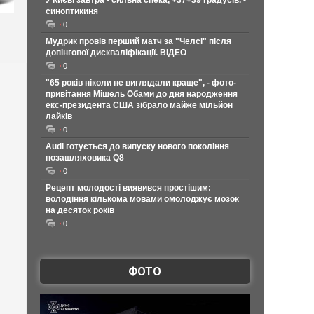
У Києві завтра - сильна спека, +37+39 градусів. -
синоптикиня
0
Мудрик провів перший матч за "Челсі" після
допінгової дискваліфікації. ВІДЕО
0
"65 років ніколи не виглядали краще", - фото-
привітання Мішель Обами до дня народження
екс-президента США зібрало майже мільйон
лайків
0
Audi готується до випуску нового покоління
позашляховика Q8
0
Рецепт молодості виявився простішим:
володіння кількома мовами омолоджує мозок
на десяток років
0
ФОТО