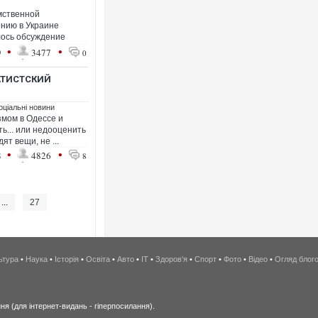
мственной
нию в Украине
ось обсуждение
•
•
9
3477
0
АТИСТСКИЙ
оціальні новини
змом в Одессе и
ь... или недооценить
ят вещи, не ...
•
•
8
4826
8
...
27
ьтура
•
Наука
•
Історія
•
Освіта
•
Авто
•
IT
•
Здоров'я
•
Спорт
•
Фото
•
Відео
•
Огляд блог
я (для інтернет-видань - гіперпосилання).