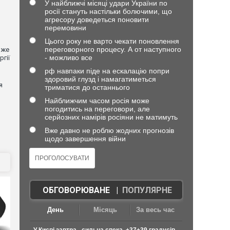
У найближчі місяці удари України по
росії стануть настільки болючими, що
агресору доведеться поновити
перемовини
Цього року не варто чекати поновлення
переговорного процесу. А от наступного
вже
- можливо все
гії
рф навпаки піде на ескалацію попри
здоровий глузд і намагатиметься
я
триматися до останнього
Найближчим часом росія може
погодитись на переговори, але
серйозних намірів росіяни не матимуть
Вже давно не роблю жодних прогнозів
щодо завершення війни
ОБГОВОРЮВАНЕ
|
ПОПУЛЯРНЕ
День
Місяць
За весь час