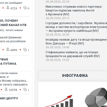
06.08.2026, 20:24
 что он сообщает
Миколенко отримав нового партнера:
•
•
7
4224
0
Евертон підписав чемпіона Англії
з Арсенала (NV)
06.08.2026, 20:12
ИЛ, ПОЧЕМУ
І сусідам допомогли, і заробили. Україна 
СКИЙ КАНАЛ НТВ
місяць є чистим експортером електроенер
віту: читати новини
— які країни купують найбільше (NV)
06.08.2026, 20:00
лексей Шевченко
Інсайдер назвав дату та місце проведенн
хать на российское
бою Джошуа — Ф’юрі (NV)
06.08.2026, 19:48
•
•
1
6899
1
Стефанішина заявила, що не планує
працювати на державній службі (NV)
ЕРВЫЕ
06.08.2026, 19:36
РА ПУТИНА
 світові новини
ІНФОГРАФІКА
или, и
 Москву собрались.
ас начать смазывать
•
•
10558
1
БАМ ЦЕНТРУ