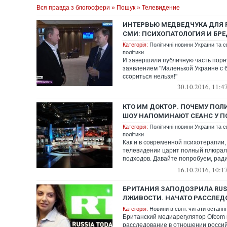
Вся правда з блогосфери
»
Пошук
» Телевидение
ИНТЕРВЬЮ МЕДВЕДЧУКА ДЛЯ
СМИ: ПСИХОПАТОЛОГИЯ И БРЕ
Категорія:
Політичні новини України та с
політики
И завершили публичную часть пор
заявлением "Маленькой Украине с 
ссориться нельзя!"
30.10.2016, 11:4
КТО ИМ ДОКТОР. ПОЧЕМУ ПОЛ
ШОУ НАПОМИНАЮТ СЕАНС У П
Категорія:
Політичні новини України та с
політики
Как и в современной психотерапии,
телевидении царит полный плюрал
подходов. Давайте попробуем, рад
интереса, пре...
16.10.2016, 10:1
БРИТАНИЯ ЗАПОДОЗРИЛА RUSS
ЛЖИВОСТИ. НАЧАТО РАССЛЕД
Категорія:
Новини в світі: читати останні
Британский медиарегулятор Ofcom
расследование в отношении россий