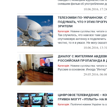
скандал с немецким журналистом Х
снявшим фильм об употреблении д
спорт...
10.06.2016, 17:2
ТЕЛЕЗОМБИ ПО-УКРАИНСКИ. 
ПОДУМАТЬ, ЧТО У ЭТИХ ПРОГР
ЗРИТЕЛИ
Категорія:
Новини суспільства: читати с
Так случилось, что нам все таки уд
спутниковую антенну и подключить 
честно, то я в ужасе. Не могу сказать
10.06.2016, 13:3
ДИАЛОГ С ЖИТЕЛЯМИ АВДЕЕВ
РОССИЙСКАЯ ПРОПАГАНДА В
Категорія:
Новини суспільства: читати с
Русские в основном. Иногда "Интер"
29.05.2016, 06:0
ЦИФРОВОЕ ТЕЛЕВИДЕНИЕ – К
ГРИВЕН МОГУТ «УПЛЫТЬ» НА 
Категорія:
Політичні новини України та с