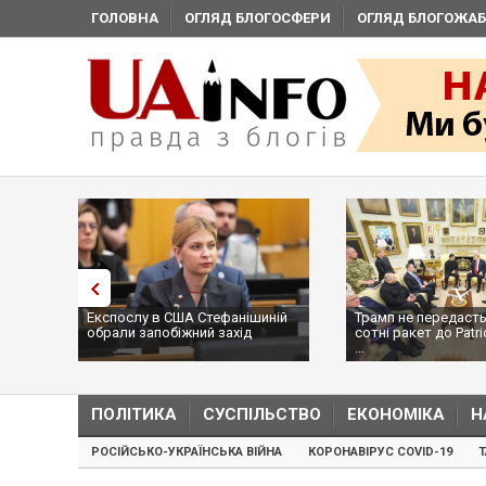
ГОЛОВНА
ОГЛЯД БЛОГОСФЕРИ
ОГЛЯД БЛОГОЖАБ
Експослу в США Стефанішиній
Трамп не передасть
обрали запобіжний захід
сотні ракет до Patri
...
ПОЛІТИКА
СУСПІЛЬСТВО
ЕКОНОМІКА
Н
РОСІЙСЬКО-УКРАЇНСЬКА ВІЙНА
КОРОНАВІРУС COVID-19