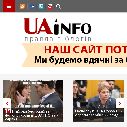
Експослу в США Стефанішині
Підбірка блогожаб та
обрали запобіжний захід
фотоприколів від UAINFO за 7
серпня