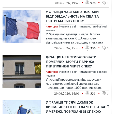
•
•
30.06.2026, 19:43
928
0
У ФРАНЦІЇ ЧАСТКОВО ПОКЛАЛИ
ВІДПОВІДАЛЬНІСТЬ НА США ЗА
ЕКСТРЕМАЛЬНУ СПЕКУ
Категорія:
Новини в світі: читати останні світові
новини
У Франції посадовиця з мерії Парижа
заявила, що вважає США частково
відповідальними за рекордну спеку, яка
охопила європейський континент.
•
•
29.06.2026, 15:43
336
0
ФРАНЦІЯ НЕ ВСТИГАЄ ХОВАТИ
ПОМЕРЛИХ: МОРГИ ПАРИЖА
ПЕРЕПОВНЕНІ ЧЕРЕЗ СПЕКУ
Категорія:
Новини в світі: читати останні світові
новини
У Франції продовжують підраховувати
жертв рекордної хвилі спеки, яка вже
призвела до понад 1000 надлишкових
смертей. Через різке зростання кількості
•
•
29.06.2026, 14:01
331
0
п...
У ФРАНЦІЇ ТИСЯЧІ ДОМІВОК
ЛИШИЛИСЬ БЕЗ СВІТЛА ЧЕРЕЗ АВАРІЇ
У МЕРЕЖІ, ПОВ'ЯЗАНІ ЗІ СПЕКОЮ