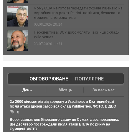
Чому США не готові передати Україні ліцензію на
виробництво ракет Patriot: політика, безпека та
можливі альтернативи
03.08.2026 20:24
Перспектива: ЗСУ добомблять і всі інші склади
Wildberries
23.07.2026 11:31
ОБГОВОРЮВАНЕ
|
ПОПУЛЯРНЕ
День
Місяць
За весь час
За 2000 кілометрів від кордону з Україною: в Єкатеринбурзі
після атаки дронів загорівся склад Wildberries. ФОТО. ВІДЕО
0
Ворог завдав комбінованого удару по Сумах, двоє поранених.
Ще десятеро постраждали після атаки БПЛА по ринку на
Сумщині. ФОТО