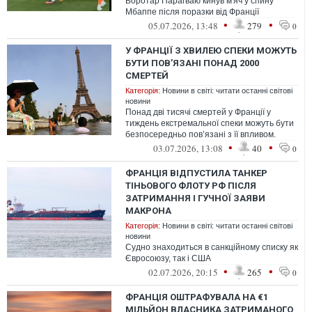
Воротар Парагваю кинув м'яч у спину
Мбаппе після поразки від Франції
•
•
05.07.2026, 13:48
279
0
У ФРАНЦІЇ З ХВИЛЕЮ СПЕКИ МОЖУТЬ
БУТИ ПОВ’ЯЗАНІ ПОНАД 2000
СМЕРТЕЙ
Категорія:
Новини в світі: читати останні світові
новини
Понад дві тисячі смертей у Франції у
тиждень екстремальної спеки можуть бути
безпосередньо пов’язані з її впливом.
•
•
03.07.2026, 13:08
40
0
ФРАНЦІЯ ВІДПУСТИЛА ТАНКЕР
ТІНЬОВОГО ФЛОТУ РФ ПІСЛЯ
ЗАТРИМАННЯ І ГУЧНОЇ ЗАЯВИ
МАКРОНА
Категорія:
Новини в світі: читати останні світові
новини
Судно знаходиться в санкційному списку як
Євросоюзу, так і США
•
•
02.07.2026, 20:15
265
0
ФРАНЦІЯ ОШТРАФУВАЛА НА €1
МІЛЬЙОН ВЛАСНИКА ЗАТРИМАНОГО