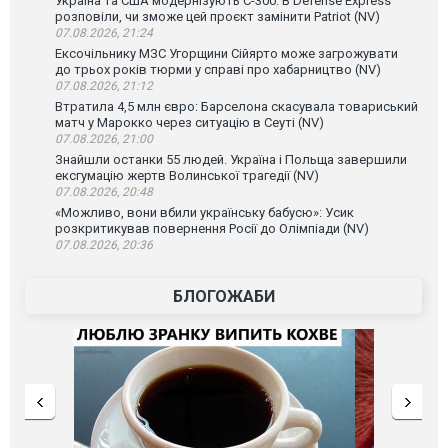
Україна та США модернізують С-300. В Defense Express
розповіли, чи зможе цей проєкт замінити Patriot (NV)
07.08.2026, 21:24
Ексочільнику МЗС Угорщини Сійярто може загрожувати
до трьох років тюрми у справі про хабарництво (NV)
07.08.2026, 21:12
Втратила 4,5 млн євро: Барселона скасувала товариський
матч у Марокко через ситуацію в Сеуті (NV)
07.08.2026, 21:00
Знайшли останки 55 людей. Україна і Польща завершили
ексгумацію жертв Волинської трагедії (NV)
07.08.2026, 20:48
«Можливо, вони вбили українську бабусю»: Усик
розкритикував повернення Росії до Олімпіади (NV)
07.08.2026, 20:36
БЛОГОЖАБИ