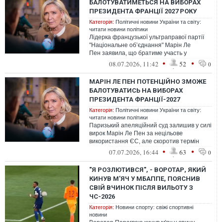
БАЛОТУВАТИМЕТЬСЯ НА ВИБОРАХ
ПРЕЗИДЕНТА ФРАНЦІЇ 2027 РОКУ
Категорія:
Політичні новини України та світу:
читати новини політики
Лідерка французької ультраправої партії
"Національне обʼєднання" Марін Ле
Пен заявила, що братиме участь у
президентських виборах у Франції 2027
•
•
08.07.2026, 11:42
52
0
року ...
МАРІН ЛЕ ПЕН ПОТЕНЦІЙНО ЗМОЖЕ
БАЛОТУВАТИСЬ НА ВИБОРАХ
ПРЕЗИДЕНТА ФРАНЦІЇ-2027
Категорія:
Політичні новини України та світу:
читати новини політики
Паризький апеляційний суд залишив у силі
вирок Марін Ле Пен за нецільове
використання ЄС, але скоротив термін
заборони на участь у виборах на виборні ...
•
•
07.07.2026, 16:44
63
0
"Я РОЗЛЮТИВСЯ", - ВОРОТАР, ЯКИЙ
КИНУВ М’ЯЧ У МБАППЕ, ПОЯСНИВ
СВІЙ ВЧИНОК ПІСЛЯ ВИЛЬОТУ З
ЧС-2026
Категорія:
Новини спорту: свіжі спортивні
новини