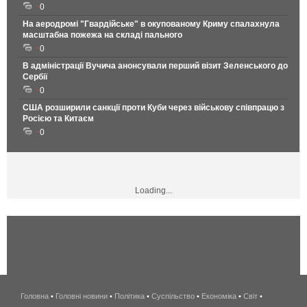
0
На аеродромі "Гвардійське" в окупованому Криму спалахнула
масштабна пожежа на складі пального
0
В адміністрації Вучича анонсували перший візит Зеленського до
Сербії
0
США розширили санкції проти Куби через військову співпрацю з
Росією та Китаєм
0
Loading...
Головна
•
Головні новини
•
Політика
•
Суспільство
•
Економіка
беспроводной
•
Світ
•