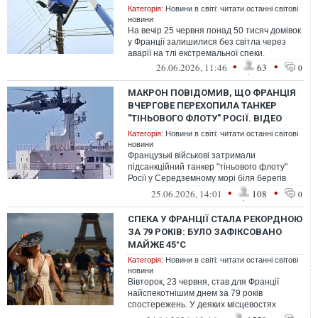
Категорія:
Новини в світі: читати останні світові
новини
На вечір 25 червня понад 50 тисяч домівок
у Франції залишилися без світла через
аварії на тлі екстремальної спеки.
•
•
26.06.2026, 11:46
63
0
МАКРОН ПОВІДОМИВ, ЩО ФРАНЦІЯ
ВЧЕРГОВЕ ПЕРЕХОПИЛА ТАНКЕР
"ТІНЬОВОГО ФЛОТУ" РОСІЇ. ВІДЕО
Категорія:
Новини в світі: читати останні світові
новини
Французькі військові затримали
підсанкційний танкер "тіньового флоту"
Росії у Середземному морі біля берегів
Сицилії.
•
•
25.06.2026, 14:01
108
0
СПЕКА У ФРАНЦІЇ СТАЛА РЕКОРДНОЮ
ЗА 79 РОКІВ: БУЛО ЗАФІКСОВАНО
МАЙЖЕ 45°C
Категорія:
Новини в світі: читати останні світові
новини
Вівторок, 23 червня, став для Франції
найспекотнішим днем за 79 років
спостережень. У деяких місцевостях
фіксували майже 45 °C.