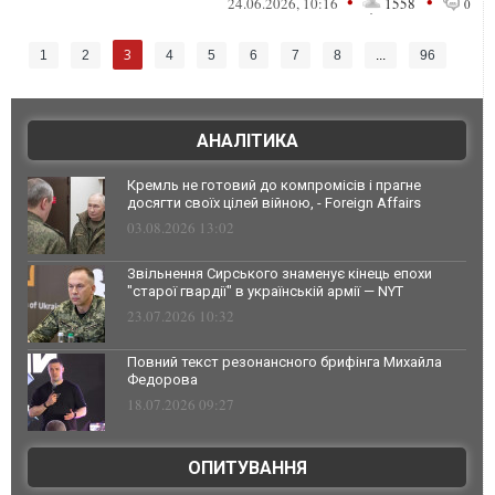
•
•
24.06.2026, 10:16
1558
0
3
1
2
4
5
6
7
8
...
96
АНАЛІТИКА
Кремль не готовий до компромісів і прагне
досягти своїх цілей війною, - Foreign Affairs
03.08.2026 13:02
Звільнення Сирського знаменує кінець епохи
"старої гвардії" в українській армії — NYT
23.07.2026 10:32
Повний текст резонансного брифінга Михайла
Федорова
18.07.2026 09:27
ОПИТУВАННЯ