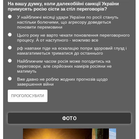
На вашу думку, коли далекобійні санкції України
примусять росію сісти за стіл переговорів?
У найближчі місяці удари України по росії стануть
настільки болючими, що агресору доведеться
поновити перемовини
Цього року не варто чекати поновлення переговорного
процесу. А от наступного - можливо все
рф навпаки піде на ескалацію попри здоровий глузд і
намагатиметься триматися до останнього
Найближчим часом росія може погодитись на
переговори, але серйозних намірів росіяни не
матимуть
Вже давно не роблю жодних прогнозів щодо
завершення війни
ФОТО