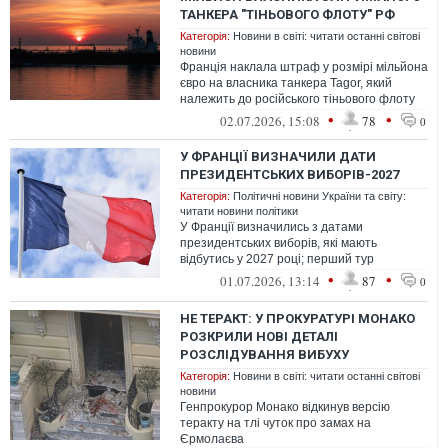
ТАНКЕРА "ТІНЬОВОГО ФЛОТУ" РФ
Категорія:
Новини в світі: читати останні світові
новини
Франція наклала штраф у розмірі мільйона
євро на власника танкера Tagor, який
належить до російського тіньового флоту
та був затриманий наприкінці тра...
•
•
02.07.2026, 15:08
78
0
У ФРАНЦІЇ ВИЗНАЧИЛИ ДАТИ
ПРЕЗИДЕНТСЬКИХ ВИБОРІВ-2027
Категорія:
Політичні новини України та світу:
читати новини політики
У Франції визначились з датами
президентських виборів, які мають
відбутись у 2027 році; перший тур
запланований на 18 квітня, а другий тур –
•
•
01.07.2026, 13:14
87
0
на 2 трав...
НЕ ТЕРАКТ: У ПРОКУРАТУРІ МОНАКО
РОЗКРИЛИ НОВІ ДЕТАЛІ
РОЗСЛІДУВАННЯ ВИБУХУ
Категорія:
Новини в світі: читати останні світові
новини
Генпрокурор Монако відкинув версію
теракту на тлі чуток про замах на
Єрмолаєва