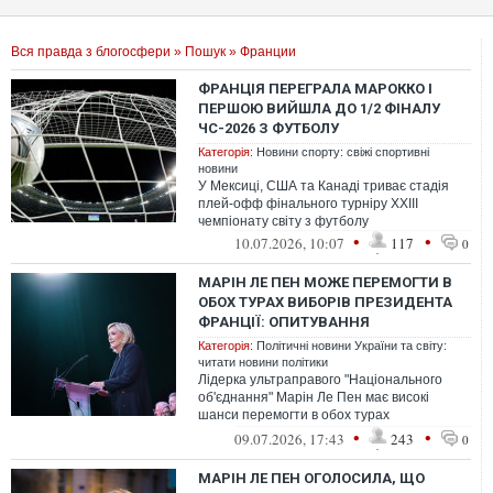
Вся правда з блогосфери
»
Пошук
» Франции
ФРАНЦІЯ ПЕРЕГРАЛА МАРОККО І
ПЕРШОЮ ВИЙШЛА ДО 1/2 ФІНАЛУ
ЧС-2026 З ФУТБОЛУ
Категорія:
Новини спорту: свіжі спортивні
новини
У Мексиці, США та Канаді триває стадія
плей-офф фінального турніру XXIII
чемпіонату світу з футболу
•
•
10.07.2026, 10:07
117
0
МАРІН ЛЕ ПЕН МОЖЕ ПЕРЕМОГТИ В
ОБОХ ТУРАХ ВИБОРІВ ПРЕЗИДЕНТА
ФРАНЦІЇ: ОПИТУВАННЯ
Категорія:
Політичні новини України та світу:
читати новини політики
Лідерка ультраправого "Національного
об'єднання" Марін Ле Пен має високі
шанси перемогти в обох турах
президентських виборів у Франції, які
•
•
09.07.2026, 17:43
243
0
відбудутьс...
МАРІН ЛЕ ПЕН ОГОЛОСИЛА, ЩО