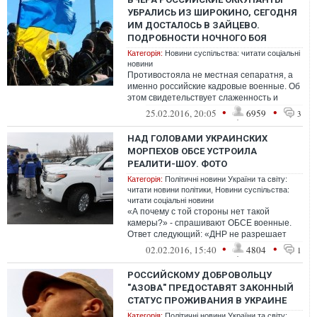
УБРАЛИСЬ ИЗ ШИРОКИНО, СЕГОДНЯ
ИМ ДОСТАЛОСЬ В ЗАЙЦЕВО.
ПОДРОБНОСТИ НОЧНОГО БОЯ
Категорія:
Новини суспільства: читати соціальні
новини
Противостояла не местная сепаратня, а
именно российские кадровые военные. Об
этом свидетельствует слаженность и
тактика их действий. Обдраченцам тепер...
•
•
25.02.2016, 20:05
6959
3
НАД ГОЛОВАМИ УКРАИНСКИХ
МОРПЕХОВ ОБСЕ УСТРОИЛА
РЕАЛИТИ-ШОУ. ФОТО
Категорія:
Політичні новини України та світу:
читати новини політики
,
Новини суспільства:
читати соціальні новини
«А почему с той стороны нет такой
камеры?» - спрашивают ОБСЕ военные.
Ответ следующий: «ДНР не разрешает
ставить». Наблюдение продолжается...
•
•
02.02.2016, 15:40
4804
1
РОССИЙСКОМУ ДОБРОВОЛЬЦУ
"АЗОВА" ПРЕДОСТАВЯТ ЗАКОННЫЙ
СТАТУС ПРОЖИВАНИЯ В УКРАИНЕ
Категорія:
Політичні новини України та світу: