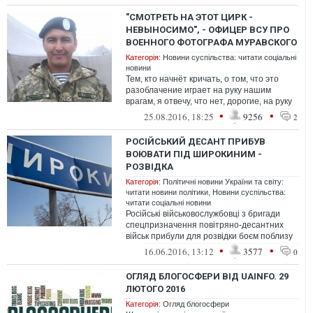
"СМОТРЕТЬ НА ЭТОТ ЦИРК -
НЕВЫНОСИМО", - ОФИЦЕР ВСУ ПРО
ВОЕННОГО ФОТОГРАФА МУРАВСКОГО
Категорія:
Новини суспільства: читати соціальні
новини
Тем, кто начнёт кричать, о том, что это
разоблачение играет на руку нашим
врагам, я отвечу, что нет, дорогие, на руку
врагам сыграла ваша ложь, и то, ...
•
•
25.08.2016, 18:25
9256
2
РОСІЙСЬКИЙ ДЕСАНТ ПРИБУВ
ВОЮВАТИ ПІД ШИРОКИНИМ -
РОЗВІДКА
Категорія:
Політичні новини України та світу:
читати новини політики
,
Новини суспільства:
читати соціальні новини
Російські військовослужбовці з бригади
спецпризначення повітряно-десантних
військ прибули для розвідки боєм поблизу
Широкиного Донецької області.
•
•
16.06.2016, 13:12
3577
0
ОГЛЯД БЛОГОСФЕРИ ВІД UAINFO. 29
ЛЮТОГО 2016
Категорія:
Огляд блогосфери