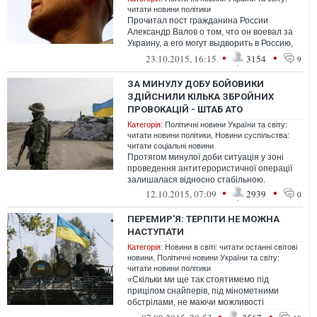
читати новини політики
Прочитал пост гражданина России
Александр Валов о том, что он воевал за
Украину, а его могут выдворить в Россию,
где его ждут пытки и смерть в тюрьме
•
•
23.10.2015, 16:15
3154
9
ЗА МИНУЛУ ДОБУ БОЙОВИКИ
ЗДІЙСНИЛИ КІЛЬКА ЗБРОЙНИХ
ПРОВОКАЦІЙ - ШТАБ АТО
Категорія:
Політичні новини України та світу:
читати новини політики
,
Новини суспільства:
читати соціальні новини
Протягом минулої доби ситуація у зоні
проведення антитерористичної операції
залишалася відносно стабільною.
•
•
12.10.2015, 07:09
2939
0
ПЕРЕМИР'Я: ТЕРПІТИ НЕ МОЖНА
НАСТУПАТИ
Категорія:
Новини в світі: читати останні світові
новини
,
Політичні новини України та світу:
читати новини політики
«Скільки ми ще так стоятимемо під
прицілом снайперів, під мінометними
обстрілами, не маючи можливості
відповісти, а в ідеалі знести одним ударом
•
•