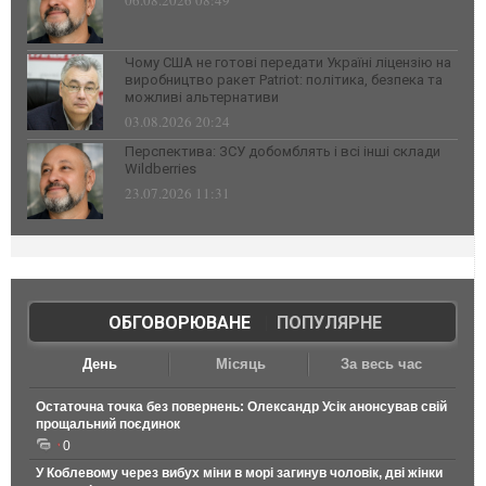
06.08.2026 08:49
Чому США не готові передати Україні ліцензію на
виробництво ракет Patriot: політика, безпека та
можливі альтернативи
03.08.2026 20:24
Перспектива: ЗСУ добомблять і всі інші склади
Wildberries
23.07.2026 11:31
ОБГОВОРЮВАНЕ
|
ПОПУЛЯРНЕ
День
Місяць
За весь час
Остаточна точка без повернень: Олександр Усік анонсував свій
прощальний поєдинок
0
У Коблевому через вибух міни в морі загинув чоловік, дві жінки