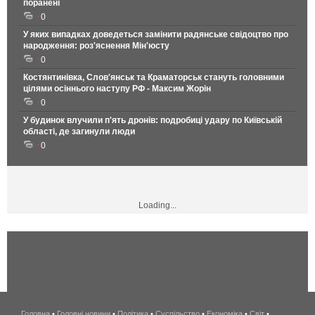
поранені
0
У яких випадках доведеться замінити радянське свідоцтво про
народження: роз'яснення Мін'юсту
0
Костянтинівка, Слов'янськ та Краматорськ стануть головними
цілями осіннього наступу РФ - Максим Жорін
0
У будинок влучили п'ять дронів: подробиці удару по Київській
області, де загинули люди
0
Loading...
Головна
•
Головні новини
•
Політика
•
Суспільство
•
Економіка
беспроводной
•
Світ
•