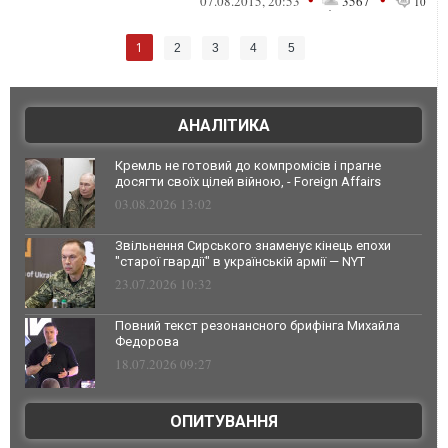
07.08.2015, 20:53
3567
10
усю ц...
1
2
3
4
5
АНАЛІТИКА
Кремль не готовий до компромісів і прагне
досягти своїх цілей війною, - Foreign Affairs
03.08.2026 13:02
Звільнення Сирського знаменує кінець епохи
"старої гвардії" в українській армії — NYT
23.07.2026 10:32
Повний текст резонансного брифінга Михайла
Федорова
18.07.2026 09:27
ОПИТУВАННЯ