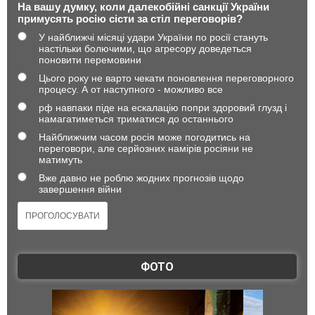
На вашу думку, коли далекобійні санкції України
примусять росію сісти за стіл переговорів?
У найближчі місяці удари України по росії стануть
настільки болючими, що агресору доведеться
поновити перемовини
Цього року не варто чекати поновлення переговорного
процесу. А от наступного - можливо все
рф навпаки піде на ескалацію попри здоровий глузд і
намагатиметься триматися до останнього
Найближчим часом росія може погодитись на
переговори, але серйозних намірів росіяни не
матимуть
Вже давно не роблю жодних прогнозів щодо
завершення війни
ФОТО