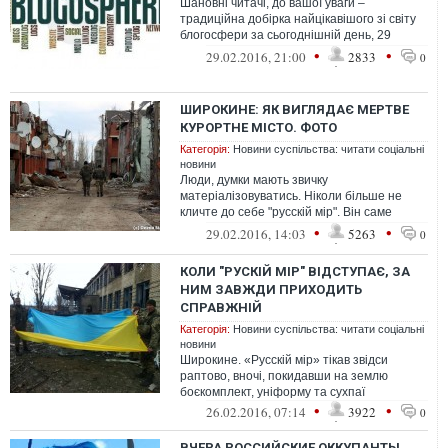
Шановні читачі, до вашої уваги –
традиційна добірка найцікавішого зі світу
блогосфери за сьогоднішній день, 29
лютого
•
•
29.02.2016, 21:00
2833
0
ШИРОКИНЕ: ЯК ВИГЛЯДАЄ МЕРТВЕ
КУРОРТНЕ МІСТО. ФОТО
Категорія:
Новини суспільства: читати соціальні
новини
Люди, думки мають звичку
матеріалізовуватись. Ніколи більше не
кличте до себе "русскій мір". Він саме
такий.
•
•
29.02.2016, 14:03
5263
0
КОЛИ "РУСКІЙ МІР" ВІДСТУПАЄ, ЗА
НИМ ЗАВЖДИ ПРИХОДИТЬ
СПРАВЖНІЙ
Категорія:
Новини суспільства: читати соціальні
новини
Широкине. «Русскій мір» тікав звідси
раптово, вночі, покидавши на землю
боєкомплект, уніформу та сухпаї
•
•
26.02.2016, 07:14
3922
0
ВЧЕРА РОССИЙСКИЕ ОККУПАНТЫ