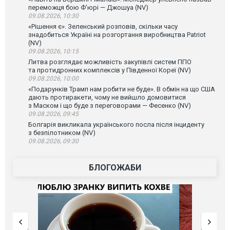
переможця бою Ф’юрі — Джошуа (NV)
09.08.2026, 10:30
«Рішення є». Зеленський розповів, скільки часу
знадобиться Україні на розгортання виробництва Patriot
(NV)
09.08.2026, 10:15
Литва розглядає можливість закупівлі систем ППО
та протидронних комплексів у Південної Кореї (NV)
09.08.2026, 10:00
«Подарунків Трамп нам робити не буде». В обмін на що США
дають протиракети, чому не вийшло домовитися
з Маском і що буде з переговорами — Фесенко (NV)
09.08.2026, 09:45
Болгарія викликала українського посла після інциденту
з безпілотником (NV)
09.08.2026, 09:30
БЛОГОЖАБИ