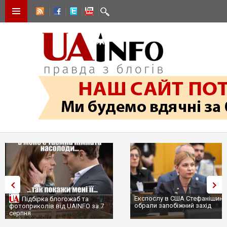
Експослу в США Стефанішині
Підбірка блогожаб та
обрали запобіжний захід
фотоприколів від UAINFO за 7
серпня