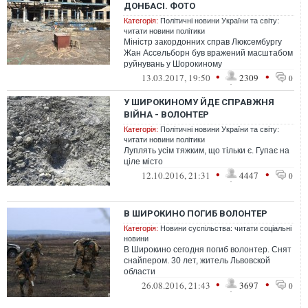
ДОНБАСІ. ФОТО
Категорія:
Політичні новини України та світу:
читати новини політики
Міністр закордонних справ Люксембургу
Жан Ассельборн був вражений масштабом
руйнувань у Шорокиному
•
•
13.03.2017, 19:50
2309
0
У ШИРОКИНОМУ ЙДЕ СПРАВЖНЯ
ВІЙНА - ВОЛОНТЕР
Категорія:
Політичні новини України та світу:
читати новини політики
Луплять усім тяжким, що тільки є. Гупає на
ціле місто
•
•
12.10.2016, 21:31
4447
0
В ШИРОКИНО ПОГИБ ВОЛОНТЕР
Категорія:
Новини суспільства: читати соціальні
новини
В Широкино сегодня погиб волонтер. Снят
снайпером. 30 лет, житель Львовской
области
•
•
26.08.2016, 21:43
3697
0