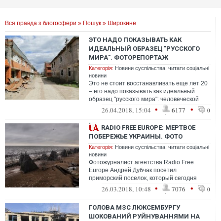
Вся правда з блогосфери
»
Пошук
» Широкине
ЭТО НАДО ПОКАЗЫВАТЬ КАК
ИДЕАЛЬНЫЙ ОБРАЗЕЦ "РУССКОГО
МИРА". ФОТОРЕПОРТАЖ
Категорія:
Новини суспільства: читати соціальні
новини
Это не стоит восстанавливать еще лет 20
– его надо показывать как идеальный
образец "русского мира": человеческой
жадности, долбоящерства и дурной над...
•
•
26.04.2018, 15:04
6177
0
RADIO FREE EUROPE: МЕРТВОЕ
ПОБЕРЕЖЬЕ УКРАИНЫ. ФОТО
Категорія:
Новини суспільства: читати соціальні
новини
Фотожурналист агентства Radio Free
Europe Андрей Дубчак посетил
приморский поселок, который сегодня
превратился в военизированным город-
•
•
26.03.2018, 10:48
7076
0
призрак.
ГОЛОВА МЗС ЛЮКСЕМБУРГУ
ШОКОВАНИЙ РУЙНУВАННЯМИ НА